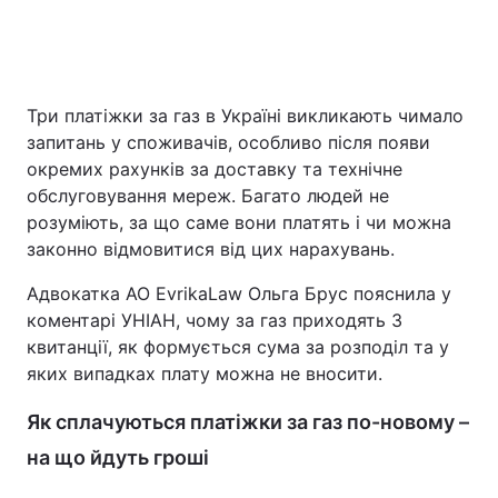
Головна
Війна
Три платіжки за газ в Україні викликають чимало
запитань у споживачів, особливо після появи
Україна
Політика
окремих рахунків за доставку та технічне
Економіка
Світ
обслуговування мереж. Багато людей не
розуміють, за що саме вони платять і чи можна
Спорт
Наука
законно відмовитися від цих нарахувань.
Техно і зв'язок
Лайт
Адвокатка АО EvrikaLaw Ольга Брус пояснила у
коментарі УНІАН, чому за газ приходять 3
Зброя
Інциденти
квитанції, як формується сума за розподіл та у
яких випадках плату можна не вносити.
Здоров'я
Туризм
Як сплачуються платіжки за газ по-новому –
Цікавинки
Погода
на що йдуть гроші
Екологія
Регіони