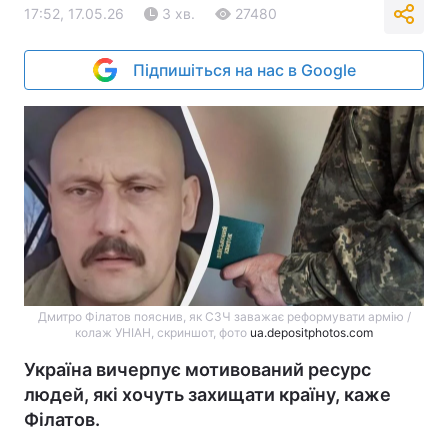
17:52, 17.05.26
3 хв.
27480
Підпишіться на нас в Google
Дмитро Філатов пояснив, як СЗЧ заважає реформувати армію /
колаж УНІАН, скриншот, фото
ua.depositphotos.com
Україна вичерпує мотивований ресурс
людей, які хочуть захищати країну, каже
Філатов.