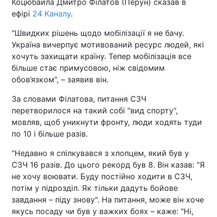
Коцюбайла Дмитро Філатов (Перун) сказав в
ефірі
24 Каналу
.
"Швидких рішень щодо мобілізації я не бачу.
Україна вичерпує мотивований ресурс людей, які
хочуть захищати країну. Тепер мобілізація все
більше стає примусовою, ніж свідомим
обов’язком", – заявив він.
За словами Філатова, питання СЗЧ
перетворилося на такий собі "вид спорту",
мовляв, щоб уникнути фронту, люди ходять туди
по 10 і більше разів.
"Недавно я спілкувався з хлопцем, який був у
СЗЧ 16 разів. До цього рекорд був 8. Він казав: "Я
не хочу воювати. Буду постійно ходити в СЗЧ,
потім у підрозділ. Як тільки дадуть бойове
завдання – піду знову". На питання, може він хоче
якусь посаду чи був у важких боях – каже: "Ні,