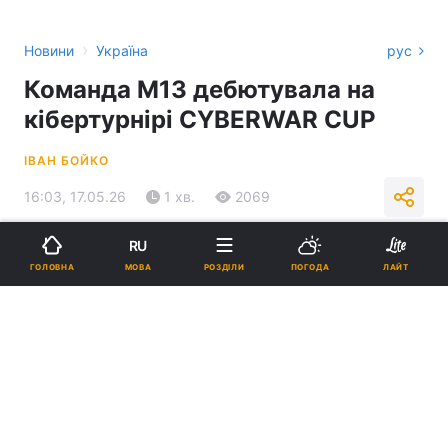
›
Новини
Україна
рус
Команда М13 дебютувала на
кібертурнірі CYBERWAR CUP
ІВАН БОЙКО
16:03, 17.05.26
1 хв.
2069
RU
Підпишіться на нас в Google
МОВА
ГОЛОВНА
РОЗДІЛИ
ПОГОДА
ЛАЙТ