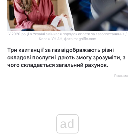
У 2020 році в Україні змінився порядок оплати за газопостачання /
Колаж УНIАН, фото magnific.com
Три квитанції за газ відображають різні
складові послуги і дають змогу зрозуміти, з
чого складається загальний рахунок.
Реклама
ad