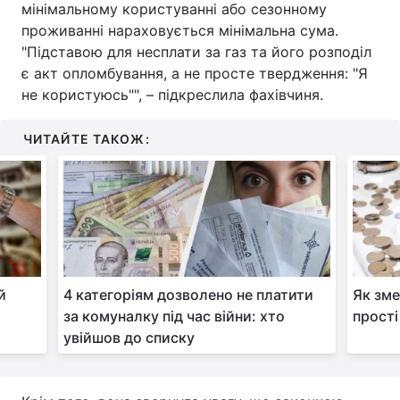
мінімальному користуванні або сезонному
проживанні нараховується мінімальна сума.
"Підставою для несплати за газ та його розподіл
є акт опломбування, а не просте твердження: "Я
не користуюсь"", – підкреслила фахівчиня.
ЧИТАЙТЕ ТАКОЖ:
й
4 категоріям дозволено не платити
Як зме
за комуналку під час війни: хто
прості
увійшов до списку