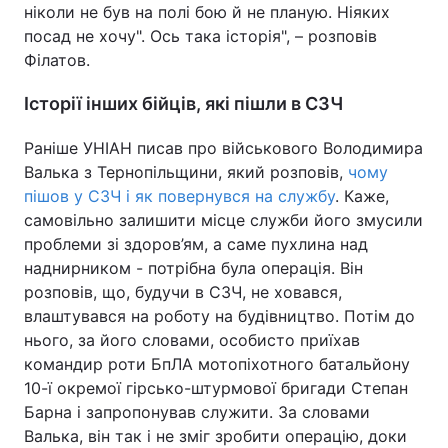
ніколи не був на полі бою й не планую. Ніяких
посад не хочу". Ось така історія", – розповів
Філатов.
Історії інших бійців, які пішли в СЗЧ
Раніше УНІАН писав про військового Володимира
Валька з Тернопільщини, який розповів,
чому
пішов у СЗЧ і як повернувся на службу
. Каже,
самовільно залишити місце служби його змусили
проблеми зі здоров’ям, а саме пухлина над
наднирником - потрібна була операція. Він
розповів, що, будучи в СЗЧ, не ховався,
влаштувався на роботу на будівництво. Потім до
нього, за його словами, особисто приїхав
командир роти БпЛА мотопіхотного батальйону
10-ї окремої гірсько-штурмової бригади Степан
Барна і запропонував служити. За словами
Валька, він так і не зміг зробити операцію, доки