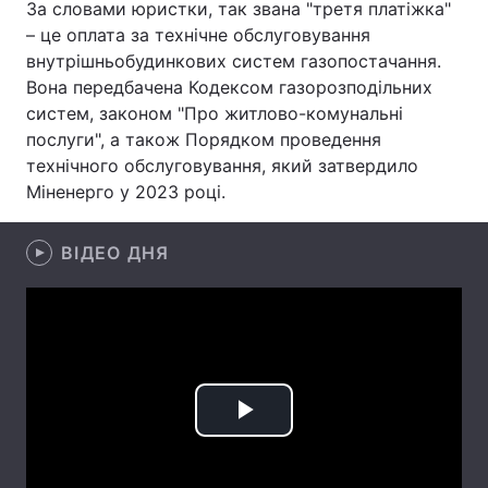
За словами юристки, так звана "третя платіжка"
– це оплата за технічне обслуговування
Лонгріди
внутрішньобудинкових систем газопостачання.
Вона передбачена Кодексом газорозподільних
Відео з Youtube
Статті
систем, законом "Про житлово-комунальні
послуги", а також Порядком проведення
Інтерв'ю
Думки
технічного обслуговування, який затвердило
Міненерго у 2023 році.
Архів
Вакансії
Контакти
ВІДЕО ДНЯ
Послуги
Play
Video