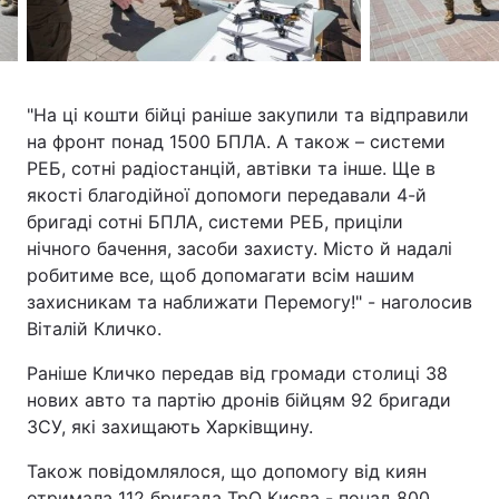
"На ці кошти бійці раніше закупили та відправили
на фронт понад 1500 БПЛА. А також – системи
РЕБ, сотні радіостанцій, автівки та інше. Ще в
якості благодійної допомоги передавали 4-й
бригаді сотні БПЛА, системи РЕБ, приціли
нічного бачення, засоби захисту. Місто й надалі
робитиме все, щоб допомагати всім нашим
захисникам та наближати Перемогу!" - наголосив
Віталій Кличко.
Раніше Кличко передав від громади столиці 38
нових авто та партію дронів бійцям 92 бригади
ЗСУ, які захищають Харківщину.
Також повідомлялося, що допомогу від киян
отримала 112 бригада ТрО Києва - понад 800