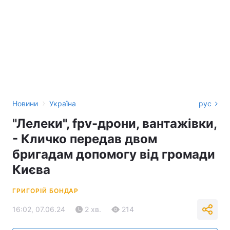
›
Новини
Україна
рус
"Лелеки", fpv-дрони, вантажівки,
- Кличко передав двом
бригадам допомогу від громади
Києва
ГРИГОРІЙ БОНДАР
16:02, 07.06.24
2 хв.
214