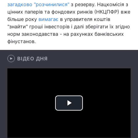
загадково "розчинилися"
з резерву. Нацкомісія з
Тема оформлення
цінних паперів та фондових ринків (НКЦПФР) вже
більше року
вимагає
в управителя коштів
"знайти" гроші інвесторів і далі зберігати їх згідно
норм законодавства - на рахунках банківських
фінустанов.
ВІДЕО ДНЯ
Play
Video