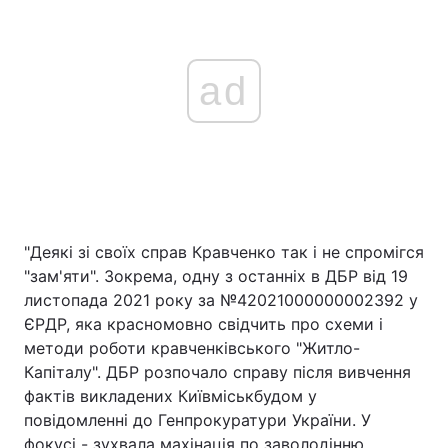
ad
"Деякі зі своїх справ Кравченко так і не спромігся
"зам'яти". Зокрема, одну з останніх в ДБР від 19
листопада 2021 року за №42021000000002392 у
ЄРДР, яка красномовно свідчить про схеми і
методи роботи кравченківського "Житло-
Капіталу". ДБР розпочало справу після вивчення
фактів викладених Київміськбудом у
повідомленні до Генпрокуратури України. У
фокусі - зухвала махінація по заволодінню