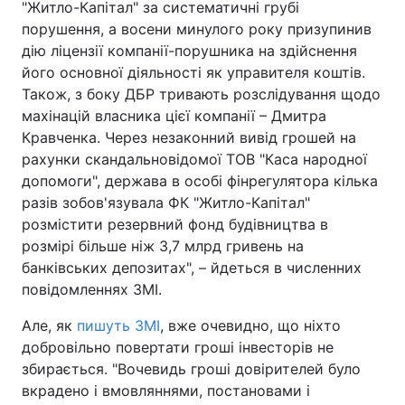
"Житло-Капітал" за систематичні грубі
порушення, а восени минулого року призупинив
дію ліцензії компанії-порушника на здійснення
його основної діяльності як управителя коштів.
Також, з боку ДБР тривають розслідування щодо
махінацій власника цієї компанії – Дмитра
Кравченка. Через незаконний вивід грошей на
рахунки скандальновідомої ТОВ "Каса народної
допомоги", держава в особі фінрегулятора кілька
разів зобов'язувала ФК "Житло-Капітал"
розмістити резервний фонд будівництва в
розмірі більше ніж 3,7 млрд гривень на
банківських депозитах", – йдеться в численних
повідомленнях ЗМІ.
Але, як
пишуть ЗМІ
, вже очевидно, що ніхто
добровільно повертати гроші інвесторів не
збирається. "Вочевидь гроші довірителей було
вкрадено і вмовляннями, постановами і