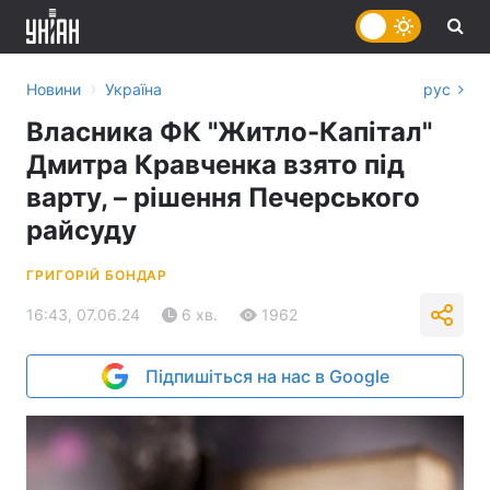
›
Новини
Україна
рус
Власника ФК "Житло-Капітал"
Дмитра Кравченка взято під
варту, – рішення Печерського
райсуду
ГРИГОРІЙ БОНДАР
16:43, 07.06.24
6 хв.
1962
Підпишіться на нас в Google