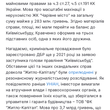
майновими правами за ч.3 ст.27, ч.5 ст.191 КК
Лонгріди
України. Мова про масштабні махінації з
нерухомістю ЖК "Чарівне місто" на загальну
суму майже у 283 млн. гривень. Згідно матеріалів
Відео з Youtube
Статті
справи, площі, які мали перейти на баланс до
Київміськбуду, Кравченко оформив на трьох
Інтерв'ю
Думки
підставних осіб, одна з яких його дружина.
Архів
Вакансії
Нагадаємо, кримінальне провадження було
зареєстровано ДБР ще у 2021 році за заявою
Контакти
заступника голови правління "Київміськбуд".
Обставини цієї та інших скандальних справ
Послуги
довкола "Житло-Капіталу" були
оприлюднені
у
резонансному журналістському розслідуванні. Як
повідомляло раніше
УНІАН
, інвестори вимагали
на втручання влади і правоохоронних органів, а
також повернення їхніх коштів, що зберігалися в
управителя і гаранта будівництва – ТОВ "ФК
"Житло-Капітал". Мова про 3,7 млрд гривень, що