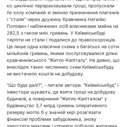
ко циклічно перераховували гроші, пропускали
по колу компаній зі зміною призначення платежів
і "стали" через дружину Кравченка Наталію
Попович і наближених осіб власниками майна на
282,5 з гаком млн. гривень. У Київміськбуді
терпіти не стали і подалися до правоохоронців.
Це лише одна класична схема з багатьох на сотні
мільйонів гривень, якими послуговувалися ділки
кравченківського "Житло-Капіталу". Не дивно, що
внаслідок таких численних схем Київміськбуду
не вистачило коштів на добудову.
"Що буде далі?", - питали автори. "Київміськбуд" і
інвестори шукають, де взяти гроші на добудову
будинків, а повернення "Житло-Капіталом" у
будівництво 3,7 млрд гривень оперативного
резерву могло б у значній мірі розв'язати
фінансові проблеми забудовника, знову
запустити маховик і сприяти добудові житлових