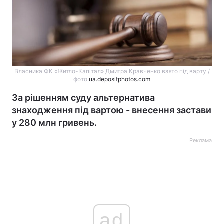
Власника ФК «Житло-Капітал» Дмитра Кравченко взято під варту /
фото
ua.depositphotos.com
За рішенням суду альтернатива
знаходження під вартою - внесення застави
у 280 млн гривень.
Реклама
ad