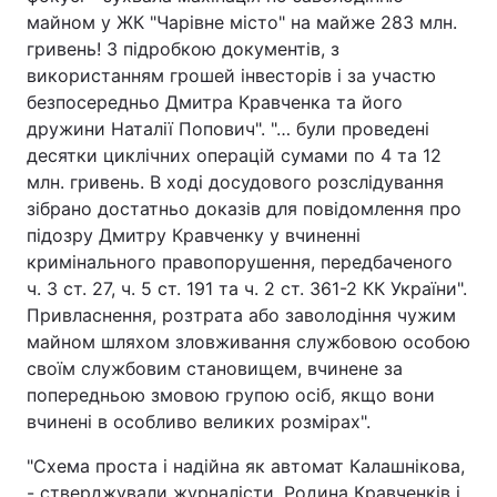
майном у ЖК "Чарівне місто" на майже 283 млн.
гривень! З підробкою документів, з
використанням грошей інвесторів і за участю
безпосередньо Дмитра Кравченка та його
дружини Наталії Попович". "… були проведені
десятки циклічних операцій сумами по 4 та 12
млн. гривень. В ході досудового розслідування
зібрано достатньо доказів для повідомлення про
підозру Дмитру Кравченку у вчиненні
кримінального правопорушення, передбаченого
ч. 3 ст. 27, ч. 5 ст. 191 та ч. 2 ст. 361-2 КК України".
Привласнення, розтрата або заволодіння чужим
майном шляхом зловживання службовою особою
своїм службовим становищем, вчинене за
попередньою змовою групою осіб, якщо вони
вчинені в особливо великих розмірах".
"Схема проста і надійна як автомат Калашнікова,
- стверджували журналісти. Родина Кравченків і