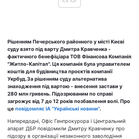
Головна
Війна
Україна
Політика
Рішенням Печерського районного у місті Києві
суду взято під варту Дмитра Кравченка -
Економіка
Світ
фактичного бенефіціара ТОВ Фінансова Компанія
"Житло-Капітал". Ця компанія була управителем
Спорт
Наука
коштів для будівництва проєктів компанії
Укрбуд.
За рішенням суду альтернатива
Техно і зв'язок
Лайт
знаходження під вартою - внесення застави у
280 млн гривень. Підозрюваним по справі
Зброя
Інциденти
загрожує від 7 до 12 років позбавлення волі. Про
це
повідомляє ІА "Українські новини"
.
Здоров'я
Туризм
Напередодні, Офіс Генпрокурора і Центральний
Цікавинки
Погода
апарат ДБР повідомили Дмитру Кравченку про
підозру в організації незаконного заволодіння
Екологія
Регіони