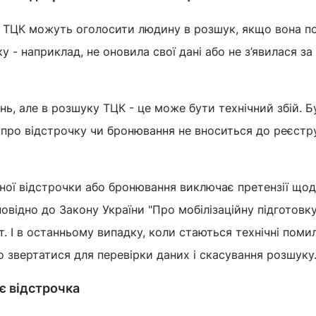
, ТЦК можуть оголосити людину в розшук, якщо вона 
у - наприклад, не оновила свої дані або не з’явилася за
онь, але в розшуку ТЦК - це може бути технічний збій. 
я про відстрочку чи бронювання не вноситься до реєстр
ної відстрочки або бронювання виключає претензії що
ідповідно до Закону України "Про мобілізаційну підготовк
т. І в останньому випадку, коли стаються технічні поми
о звертатися для перевірки даних і скасування розшуку
є відстрочка