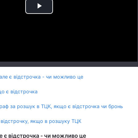
Play
Video
але є відстрочка - чи можливо це
що є відстрочка
раф за розшук в ТЦК, якщо є відстрочка чи бронь
відстрочку, якщо в розшуку ТЦК
е є відстрочка - чи можливо це