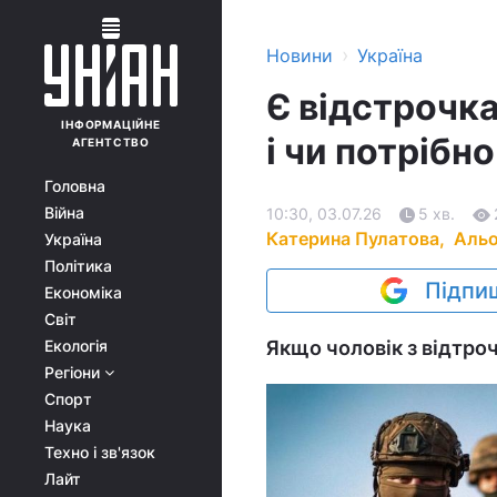
›
Новини
Україна
Є відстрочка
ІНФОРМАЦІЙНЕ
і чи потрібн
АГЕНТСТВО
Головна
Війна
10:30, 03.07.26
5 хв.
Катерина Пулатова,
Альо
Україна
Політика
Підпиш
Економіка
Світ
Екологія
Якщо чоловік з відтроч
Регіони
Спорт
Наука
Техно і зв'язок
Лайт