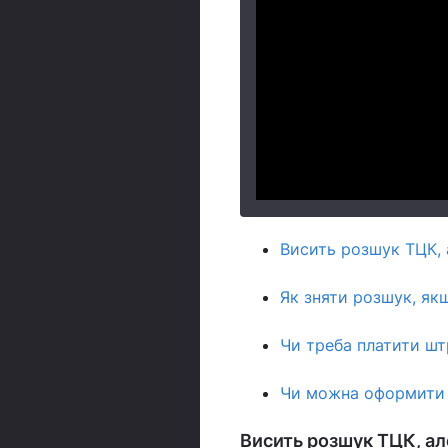
Висить розшук ТЦК, 
Як зняти розшук, як
Чи треба платити шт
Чи можна оформити 
Висить розшук ТЦК, ал