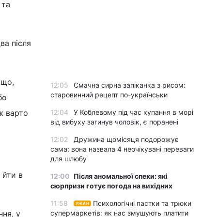
 та
ва після
кщо,
12:05
Смачна сирна запіканка з рисом:
старовинний рецепт по-українськи
бо
ж варто
12:04
У Коблевому під час купання в морі
від вибуху загинув чоловік, є поранені
12:02
Дружина щомісяця подорожує
сама: вона назвала 4 неочікувані переваги
для шлюбу
 йти в
12:00
Після аномальної спеки: які
сюрпризи готує погода на вихідних
11:58
Психологічні пастки та трюки
УНІАН
ня, у
супермаркетів: як нас змушують платити