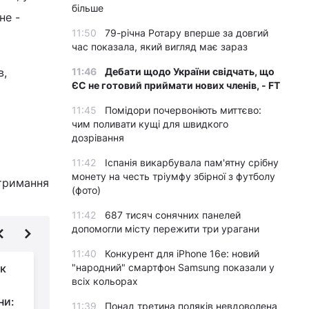
більше
не -
11:50
79-річна Ротару вперше за довгий
час показала, який вигляд має зараз
в,
11:46
Дебати щодо України свідчать, що
ЄС не готовий приймати нових членів, - FT
11:45
Помідори почервоніють миттєво:
чим поливати кущі для швидкого
дозрівання
11:42
Іспанія викарбувала пам'ятну срібну
монету на честь тріумфу збірної з футболу
отримання
(фото)
11:42
687 тисяч сонячних панелей
допомогли місту пережити три урагани
11:40
Конкурент для iPhone 16e: новий
ок
"народний" смартфон Samsung показали у
У ТЦК роз’яснили, хто
всіх кольорах
повинен пройти ВЛК і
ни:
в яких випадках це
11:39
Понад третина поляків невдоволена