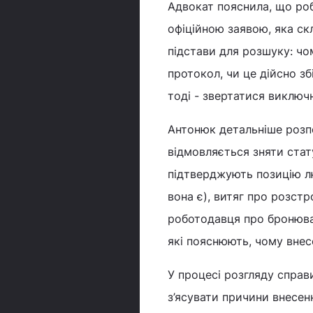
Адвокат пояснила, що роб
офіційною заявою, яка ск
підстави для розшуку: чом
протокол, чи це дійсно зб
тоді - звертатися виключн
Антонюк детальніше розпо
відмовляється зняти стат
підтверджують позицію лю
вона є), витяг про розст
роботодавця про бронюван
які пояснюють, чому вне
У процесі розгляду справ
з’ясувати причини внесен