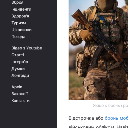
Зброя
Інциденти
Здоров'я
Туризм
Цікавинки
Погода
Відео з Youtube
Статті
Інтерв'ю
Думки
Лонгріди
Архів
Вакансії
Контакти
Якщо є бронь і р
Відстрочка або
бронь мобі
військовим обліком. Наві