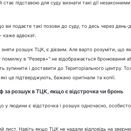
й стає підставою для суду визнати такі дії незаконними
що ви подаєте такі позови до суду, то десь через день-д
 - каже адвокат.
к зняти розшук ТЦК, є дієвим. Але варто розуміти, що я
у помилку в "Резерв+" не відображається бронювання а
ь зупинити і доставити до Територіального центру. То
які це підтверджують, бажано оригінали та копії.
ф за розшук в ТЦК, якщо є відстрочка чи бронь
о у людини є відстрочка і розшук одночасно, особисто
й лист. Навіть якщо ТЦК не надали відповідь на звернен