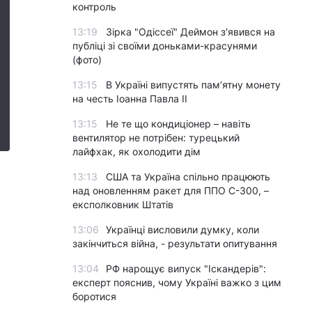
контроль
13:19
Зірка "Одіссеї" Деймон з'явився на
публіці зі своїми доньками-красунями
(фото)
13:15
В Україні випустять пам’ятну монету
на честь Іоанна Павла II
13:15
Не те що кондиціонер – навіть
вентилятор не потрібен: турецький
лайфхак, як охолодити дім
13:13
США та Україна спільно працюють
над оновленням ракет для ППО С-300, –
експолковник Штатів
13:06
Українці висловили думку, коли
закінчиться війна, - результати опитування
13:04
РФ нарощує випуск "Іскандерів":
експерт пояснив, чому Україні важко з цим
боротися