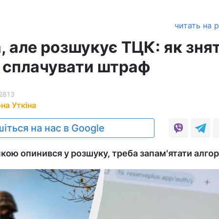
читать на 
, але розшукує ТЦК: як зня
о сплачувати штраф
2813
на Уткіна
іться на нас в Google
кою опинився у розшуку, треба запам'ятати алгор