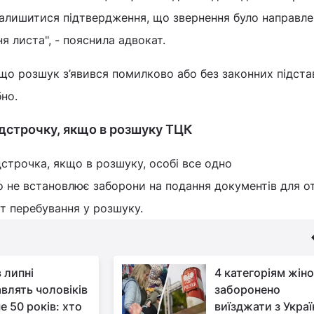
алишитися підтвердження, що звернення було направле
я листа", - пояснила адвокат.
о розшук з’явився помилково або без законних підста
бно.
дстрочку, якщо в розшуку ТЦК
дстрочка, якщо в розшуку, особі все одно
о не встановлює заборони на подання документів для 
т перебування у розшуку.
 липні
4 категоріям жін
авлять чоловіків
заборонено
е 50 років: хто
виїзджати з Украї