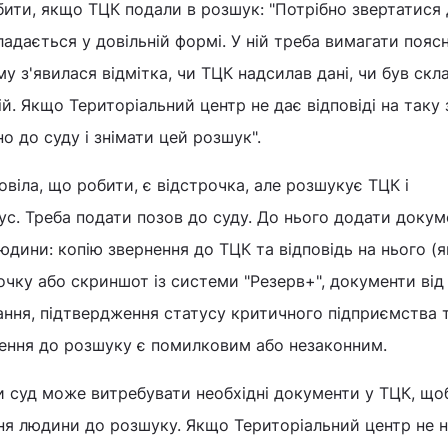
ити, якщо ТЦК подали в розшук: "Потрібно звертатися 
ладається у довільній формі. У ній треба вимагати пояс
у з'явилася відмітка, чи ТЦК надсилав дані, чи був ск
ій. Якщо Територіальний центр не дає відповіді на таку 
о до суду і знімати цей розшук".
віла, що робити, є відстрочка, але розшукує ТЦК і
ус. Треба подати позов до суду. До нього додати докуме
дини: копію звернення до ТЦК та відповідь на нього (
рочку або скриншот із системи "Резерв+", документи від
ня, підтвердження статусу критичного підприємства та
сення до розшуку є помилковим або незаконним.
и суд може витребувати необхідні документи у ТЦК, що
ня людини до розшуку. Якщо Територіальний центр не 