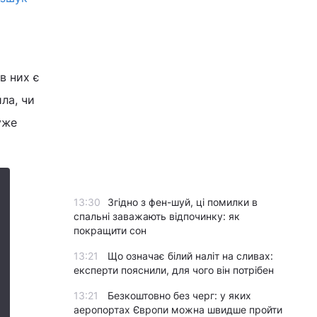
в них є
ла, чи
уже
13:30
Згідно з фен-шуй, ці помилки в
спальні заважають відпочинку: як
покращити сон
13:21
Що означає білий наліт на сливах:
експерти пояснили, для чого він потрібен
13:21
Безкоштовно без черг: у яких
аеропортах Європи можна швидше пройти