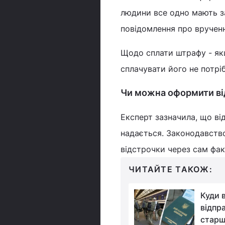
людини все одно мають з
повідомлення про врученн
Щодо сплати штрафу - якщ
сплачувати його не потрі
Чи можна оформити ві
Експерт зазначила, що ві
надається. Законодавств
відстрочки через сам фак
ЧИТАЙТЕ ТАКОЖ:
У ТЦК роз’яснили, хто
Куди в
повинен пройти ВЛК і
відпр
в яких випадках це
старш