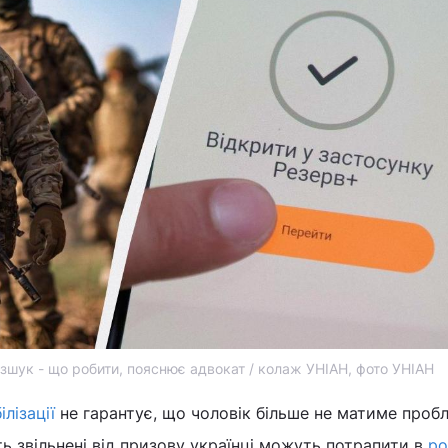
озшук - що робити, пояснює адвокат / колаж УНІАН, фото УНІАН
лізації
не гарантує, що чоловік більше не матиме проб
ть звільнені від призову українці можуть потрапити в
ро