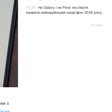
13:30
Не Galaxy і не Pixel: експерти
назвали найнадійніший смартфон 2026 року
Реклама
лем з
зшук