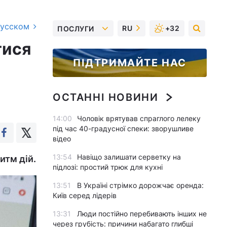
русском
RU
+32
ПОСЛУГИ
тися
ПІДТРИМАЙТЕ НАС
ОСТАННІ НОВИНИ
14:00
Чоловік врятував спраглого лелеку
під час 40-градусної спеки: зворушливе
відео
13:54
Навіщо залишати серветку на
итм дій.
підлозі: простий трюк для кухні
13:51
В Україні стрімко дорожчає оренда:
Київ серед лідерів
13:31
Люди постійно перебивають інших не
через грубість: причини набагато глибші