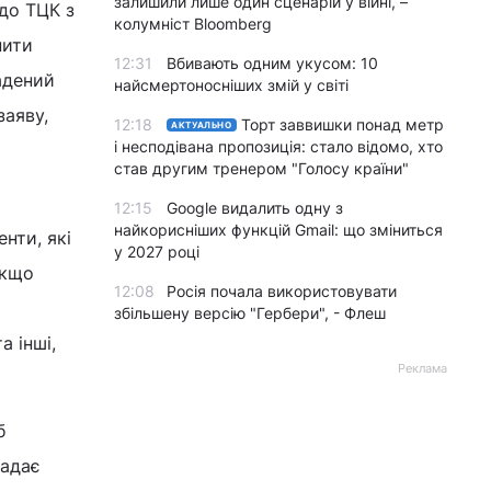
залишили лише один сценарій у війні, –
до ТЦК з
колумніст Bloomberg
нити
12:31
Вбивають одним укусом: 10
ладений
найсмертоносніших змій у світі
заяву,
12:18
Торт заввишки понад метр
АКТУАЛЬНО
і несподівана пропозиція: стало відомо, хто
став другим тренером "Голосу країни"
12:15
Google видалить одну з
найкорисніших функцій Gmail: що зміниться
нти, які
у 2027 році
якщо
12:08
Росія почала використовувати
збільшену версію "Гербери", - Флеш
 інші,
Реклама
б
надає