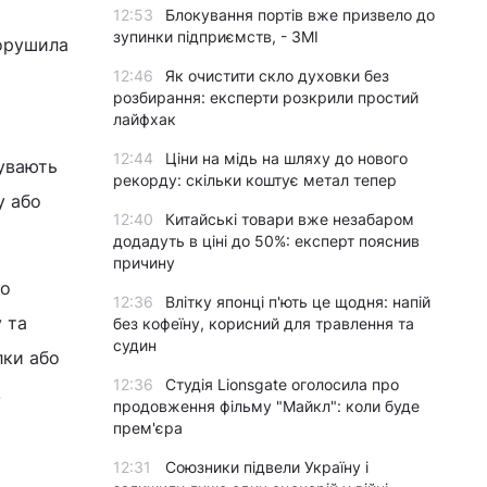
12:53
Блокування портів вже призвело до
зупинки підприємств, - ЗМІ
порушила
12:46
Як очистити скло духовки без
розбирання: експерти розкрили простий
лайфхак
12:44
Ціни на мідь на шляху до нового
Бувають
рекорду: скільки коштує метал тепер
у або
12:40
Китайські товари вже незабаром
додадуть в ціні до 50%: експерт пояснив
причину
до
12:36
Влітку японці п'ють це щодня: напій
у та
без кофеїну, корисний для травлення та
судин
лки або
12:36
Студія Lionsgate оголосила про
.
продовження фільму "Майкл": коли буде
прем'єра
12:31
Союзники підвели Україну і