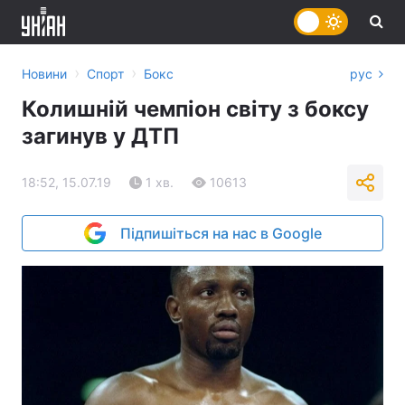
›
›
Новини
Спорт
Бокс
рус
Колишній чемпіон світу з боксу
загинув у ДТП
18:52, 15.07.19
1 хв.
10613
Підпишіться на нас в Google