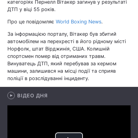
категоріях Пернелл Вітакер загинув у результаті
ДТП у віці 55 років.
Про це повідомляє
World Boxing News
.
Головна
Війна
За інформацією порталу, Вітакер був збитий
Україна
Політика
автомобілем на перехресті в його рідному місті
Норфолк, штат Вірджинія, США. Колишній
Економіка
Світ
спортсмен помер від отриманих травм.
Винуватець ДТП, який перебував за кермом
Спорт
Наука
машини, залишився на місці події та сприяв
поліції в розслідуванні інциденту.
Техно і зв'язок
Лайт
Зброя
Інциденти
ВІДЕО ДНЯ
Здоров'я
Туризм
Цікавинки
Погода
Екологія
Регіони