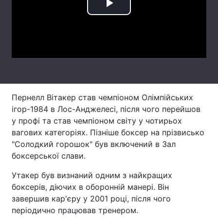
Play
Лонгріди
Video
Відео з Youtube
Статті
Інтерв'ю
Думки
Архів
Вакансії
Пернелл Вітакер став чемпіоном Олімпійських
ігор-1984 в Лос-Анджелесі, після чого перейшов
Контакти
у профі та став чемпіоном світу у чотирьох
Послуги
вагових категоріях. Пізніше боксер на прізвисько
"Солодкий горошок" був включений в Зал
боксерської слави.
Утакер був визнаний одним з найкращих
боксерів, діючих в оборонній манері. Він
завершив кар'єру у 2001 році, після чого
періодично працював тренером.