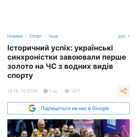
›
›
Новини
Спорт
Інше
рус
Історичний успіх: українські
синхроністки завоювали перше
золото на ЧС з водних видів
спорту
16:16, 15.07.19
1 хв.
5971
Підпишіться на нас в Google