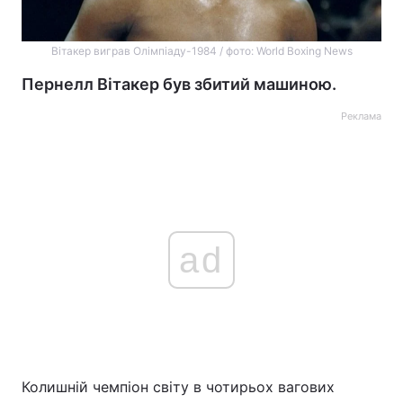
Вітакер виграв Олімпіаду-1984 / фото: World Boxing News
Пернелл Вітакер був збитий машиною.
Реклама
ad
Колишній чемпіон світу в чотирьох вагових