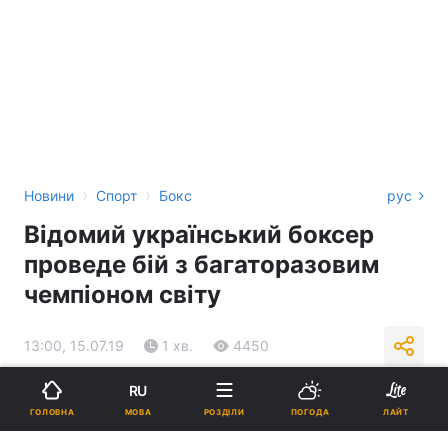
›
›
Новини
Спорт
Бокс
рус
Відомий український боксер
проведе бій з багаторазовим
чемпіоном світу
13:00, 15.07.19
1 хв.
4450
RU
Підпишіться на нас в Google
МОВА
ГОЛОВНА
РОЗДІЛИ
ПОГОДА
ЛАЙТ