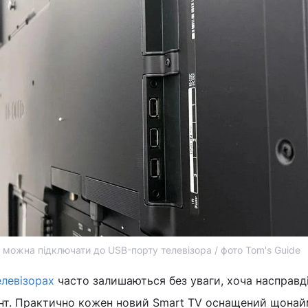
 можна підключати до USB-порту телевізора / фото Tom's Guide
елевізорах
часто залишаються без уваги, хоча насправд
нт. Практично кожен новий Smart TV оснащений щона