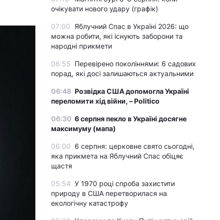
очікувати нового удару (графік)
07:00
Яблучний Спас в Україні 2026: що
можна робити, які існують заборони та
народні прикмети
06:55
Перевірено поколіннями: 6 садових
порад, які досі залишаються актуальними
06:48
Розвідка США допомогла Україні
переломити хід війни, – Politico
06:30
6 серпня пекло в Україні досягне
максимуму (мапа)
06:00
6 серпня: церковне свято сьогодні,
яка прикмета на Яблучний Спас обіцяє
щастя
05:54
У 1970 році спроба захистити
природу в США перетворилася на
екологічну катастрофу