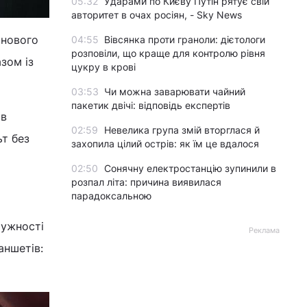
05:32
Ударами по Києву Путін рятує свій
авторитет в очах росіян, - Sky News
онового
04:55
Вівсянка проти граноли: дієтологи
розповіли, що краще для контролю рівня
зом із
цукру в крові
03:53
Чи можна заварювати чайний
пакетик двічі: відповідь експертів
 в
02:59
Невелика група змій вторглася й
ьт без
захопила цілий острів: як їм це вдалося
02:50
Сонячну електростанцію зупинили в
розпал літа: причина виявилася
парадоксальною
тужності
Реклама
аншетів: