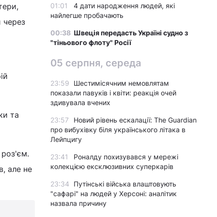
тери,
01:01
4 дати народження людей, які
найлегше пробачають
и через
00:38
Швеція передасть Україні судно з
"тіньового флоту" Росії
05 серпня, середа
ій
23:59
Шестимісячним немовлятам
показали павуків і квіти: реакція очей
здивувала вчених
ки та
23:57
Новий рівень ескалації: The Guardian
про вибухівку біля українського літака в
Лейпцигу
 роз'єм.
23:41
Роналду похизувався у мережі
колекцією ексклюзивних суперкарів
, але не
23:34
Путінські війська влаштовують
"сафарі" на людей у Херсоні: аналітик
назвала причину