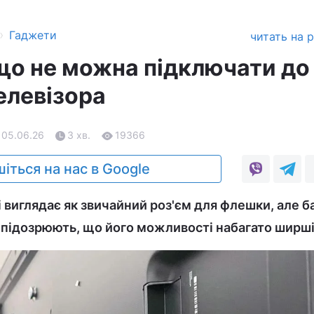
›
Гаджети
читать на 
що не можна підключати до
елевізора
 05.06.26
3 хв.
19366
іться на нас в Google
 виглядає як звичайний роз'єм для флешки, але б
е підозрюють, що його можливості набагато ширші