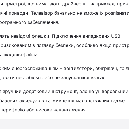
и пристрої, що вимагають драйверів – наприклад, прин
ичні приводи. Телевізор банально не зможе їх розпізнат
програмного забезпечення.
лять невідомі флешки. Підключення випадкових USB-
 ризикованим з погляду безпеки, особливо якщо пристр
 шкідливі файли.
оким енергоспоживанням – вентилятори, обігрівачі, гріл
вати нестабільно або не запускатися взагалі.
це зручний додатковий інструмент, але не універсальний
 базових аксесуарів та живлення малопотужних гаджетів
 периферію або високе навантаження.