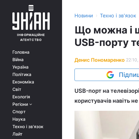
›
Новини
Техно і зв'язок
Що можна і 
ІНФОРМАЦІЙНЕ
USB-порту т
АГЕНТСТВО
Головна
Денис Пономаренко
Війна
22:10,
Україна
Підпиш
Політика
Економіка
Світ
USB-порт на телевізорі
Екологія
користувачів навіть н
Регіони
Спорт
Наука
Техно і зв'язок
Лайт