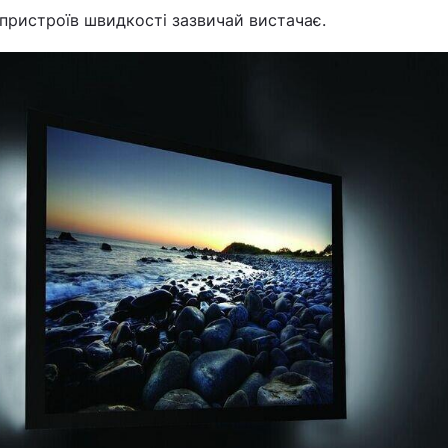
 пристроїв швидкості зазвичай вистачає.