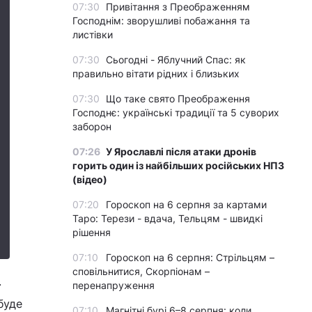
07:30
Привітання з Преображенням
Господнім: зворушливі побажання та
листівки
07:30
Сьогодні - Яблучний Спас: як
правильно вітати рідних і близьких
07:30
Що таке свято Преображення
Господнє: українські традиції та 5 суворих
заборон
07:26
У Ярославлі після атаки дронів
горить один із найбільших російських НПЗ
(відео)
07:20
Гороскоп на 6 серпня за картами
Таро: Терези - вдача, Тельцям - швидкі
рішення
07:10
Гороскоп на 6 серпня: Стрільцям –
сповільнитися, Скорпіонам –
.
перенапруження
буде
07:10
Магнітні бурі 6–8 серпня: коли