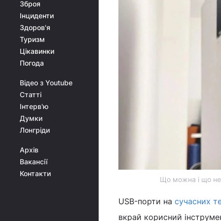
Зброя
Інциденти
Здоров'я
Туризм
Цікавинки
Погода
Відео з Youtube
Статті
Інтерв'ю
Думки
Лонгріди
Архів
Вакансії
Контакти
Що можна і що не
USB-порти на
сучасних т
вкрай корисний інструме