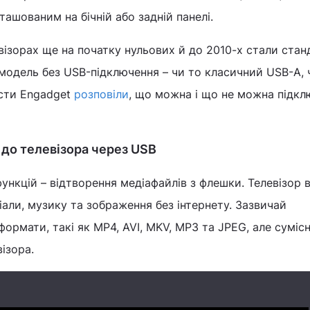
ашованим на бічній або задній панелі.
евізорах ще на початку нульових й до 2010-х стали стан
модель без USB-підключення – чи то класичний USB-A, 
сти Engadget
розповіли
, що можна і що не можна підкл
до телевізора через USB
ункцій – відтворення медіафайлів з флешки. Телевізор 
іали, музику та зображення без інтернету. Зазвичай
ормати, такі як MP4, AVI, MKV, MP3 та JPEG, але сумісн
ізора.