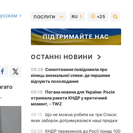
русском
RU
+25
ПОСЛУГИ
ПІДТРИМАЙТЕ НАС
ОСТАННІ НОВИНИ
08:28
Синоптикиня повідомила про
кінець аномальної спеки: де першими
відчують похолодання
агато
08:19
Погана новина для України: Росія
.
отримала ракети КНДР у критичний
момент, - TWZ
08:15
Що не можна робити на три Спаси:
яких заборон дотримувалися наші предки
08:08
КНДР перекинула до Росії понад 100