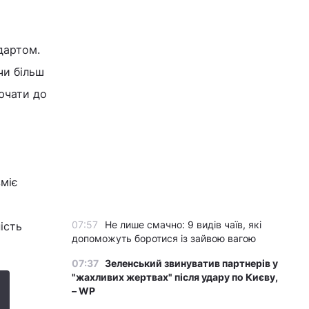
дартом.
чи більш
ючати до
вміє
07:57
Не лише смачно: 9 видів чаїв, які
ість
допоможуть боротися із зайвою вагою
07:37
Зеленський звинуватив партнерів у
"жахливих жертвах" після удару по Києву,
– WP