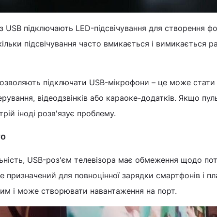
ез USB підключають LED-підсвічування для створення ф
кільки підсвічування часто вмикається і вимикається ра
дозволяють підключати USB-мікрофони – це може стати
ерування, відеодзвінків або караоке-додатків. Якщо пул
рій іноді розв'язує проблему.
то
ьність, USB-роз'єм телевізора має обмеження щодо по
не призначений для повноцінної зарядки смартфонів і пл
ним і може створювати навантаження на порт.