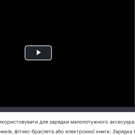
Play
Video
користовувати для зарядки малопотужного аксесуара
ників, фітнес-браслета або електронної книги. Зарядка 