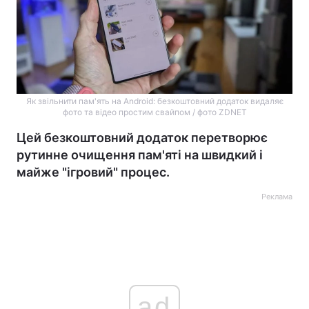
Як звільнити пам'ять на Android: безкоштовний додаток видаляє
фото та відео простим свайпом / фото ZDNET
Цей безкоштовний додаток перетворює
рутинне очищення пам'яті на швидкий і
майже "ігровий" процес.
Реклама
ad