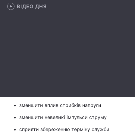
ВІДЕО ДНЯ
Лонгріди
Відео з Youtube
Статті
Інтерв'ю
Думки
Архів
Вакансії
Контакти
Послуги
зменшити вплив стрибків напруги
зменшити невеликі імпульси струму
сприяти збереженню терміну служби