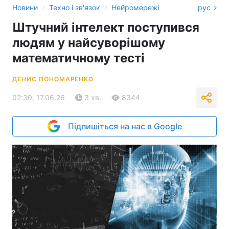
›
›
Новини
Техно і зв'язок
Нейромережі
рус
Штучний інтелект поступився
людям у найсуворішому
математичному тесті
ДЕНИС ПОНОМАРЕНКО
02:30, 17.06.26
3 хв.
8344
Підпишіться на нас в Google