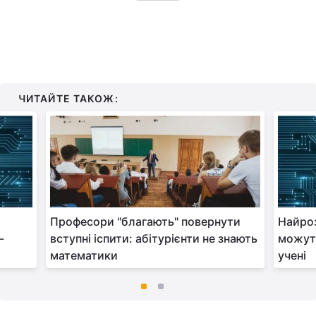
ЧИТАЙТЕ ТАКОЖ:
Професори "благають" повернути
Найроз
-
вступні іспити: абітурієнти не знають
можуть
математики
учені