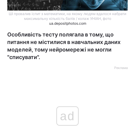
ШІ провалив іспит з математики, на якому людям вдалося набрати
максимальну кількість балів / колаж УНІАН, фото
ua.depositphotos.com
Особливість тесту полягала в тому, що
питання не містилися в навчальних даних
моделей, тому нейромережі не могли
"списувати".
Реклама
ad