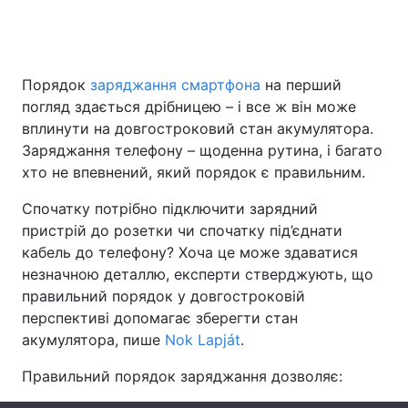
Головна
Війна
Порядок
заряджання смартфона
на перший
погляд здається дрібницею – і все ж він може
Україна
Політика
вплинути на довгостроковий стан акумулятора.
Заряджання телефону – щоденна рутина, і багато
Економіка
Світ
хто не впевнений, який порядок є правильним.
Спорт
Наука
Спочатку потрібно підключити зарядний
пристрій до розетки чи спочатку під’єднати
Техно і зв'язок
Лайт
кабель до телефону? Хоча це може здаватися
незначною деталлю, експерти стверджують, що
Зброя
Інциденти
правильний порядок у довгостроковій
перспективі допомагає зберегти стан
Здоров'я
Туризм
акумулятора, пише
Nok Lapját
.
Цікавинки
Погода
Правильний порядок заряджання дозволяє:
Екологія
Регіони