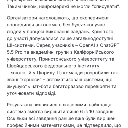
Таким чином, нейромережі не могли "списувати".
Організатори наголошують, що експеримент
проводився автономно, без будь-якої участі
людей у процесі виконання завдань. Крім того,
до участі допускалися лише загальнодоступні
ШІ-системи. Серед учасників – OpenAI з ChatGPT
5.5 Pro та академічні групи з Каліфорнійського
університету, Принстонського університету та
Швейцарського федерального інституту
технологій у Цюриху. Ці команди розробили так
звані "хернеси" – автоматизовані системи, що
змушують чат-боти багаторазово перевіряти та
уточнювати відповіді.
Результати виявилися показовими: найкраща
система змогла вирішити лише 6 із 10 завдань.
Оскільки всі завдання раніше вже були вирішені
професійними математиками, це підтвердило, що