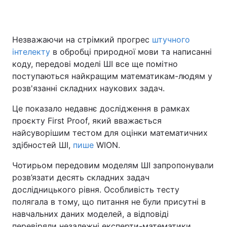
Незважаючи на стрімкий прогрес
штучного
інтелекту
в обробці природної мови та написанні
коду, передові моделі ШІ все ще помітно
поступаються найкращим математикам-людям у
розв'язанні складних наукових задач.
Це показало недавнє дослідження в рамках
проєкту First Proof, який вважається
найсуворішим тестом для оцінки математичних
здібностей ШІ,
пише
WION.
Чотирьом передовим моделям ШІ запропонували
розв’язати десять складних задач
дослідницького рівня. Особливість тесту
полягала в тому, що питання не були присутні в
навчальних даних моделей, а відповіді
перевіряли незалежні експерти-математики.