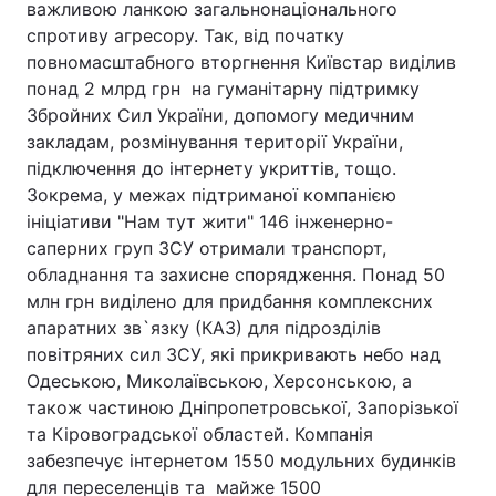
важливою ланкою загальнонаціонального
спротиву агресору. Так, від початку
Лонгріди
повномасштабного вторгнення Київстар виділив
понад 2 млрд грн на гуманітарну підтримку
Відео з Youtube
Статті
Збройних Сил України, допомогу медичним
закладам, розмінування території України,
Інтерв'ю
Думки
підключення до інтернету укриттів, тощо.
Зокрема, у межах підтриманої компанією
Архів
Вакансії
ініціативи "Нам тут жити" 146 інженерно-
саперних груп ЗСУ отримали транспорт,
Контакти
обладнання та захисне спорядження. Понад 50
Послуги
млн грн виділено для придбання комплексних
апаратних зв`язку (КАЗ) для підрозділів
повітряних сил ЗСУ, які прикривають небо над
Одеською, Миколаївською, Херсонською, а
також частиною Дніпропетровської, Запорізької
та Кіровоградської областей. Компанія
забезпечує інтернетом 1550 модульних будинків
для переселенців та майже 1500