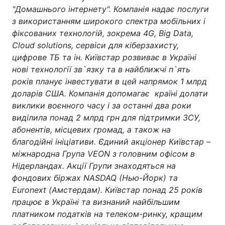
"Домашнього інтернету". Компанія надає послуги
з використанням широкого спектра мобільних і
фіксованих технологій, зокрема 4G, Big Data,
Cloud solutions, сервіси для кіберзахисту,
цифрове ТБ та ін. Київстар розвиває в Україні
нові технології зв
`язку
та в найближчі п
`ять
рок
ів планує інвестувати в цей напрямок 1 млрд
доларів США. Компанія допомагає країні долати
виклики воєнного часу і за останні два роки
виділила понад 2 млрд грн для підтримки ЗСУ,
абонентів, місцевих громад, а також на
благодійні ініціативи. Єдиний акціонер Київстар –
міжнародна Група VEON з головним офісом в
Нідерландах. Акції Групи знаходяться на
фондових біржах NASDAQ (Нью-Йорк) та
Euronext (Амстердам). Київстар понад 25 років
працює в Україні та визнаний найбільшим
платником податків на телеком-ринку, кращим