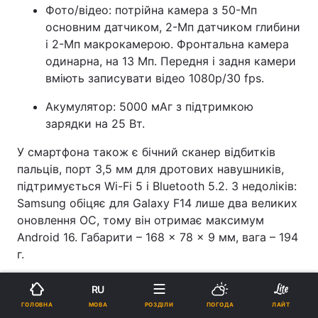
Фото/відео: потрійна камера з 50-Мп
основним датчиком, 2-Мп датчиком глибини
і 2-Мп макрокамерою. Фронтальна камера
одинарна, на 13 Мп. Передня і задня камери
вміють записувати відео 1080p/30 fps.
Акумулятор: 5000 мАг з підтримкою
зарядки на 25 Вт.
У смартфона також є бічний сканер відбитків
пальців, порт 3,5 мм для дротових навушників,
підтримується Wi-Fi 5 і Bluetooth 5.2. З недоліків:
Samsung обіцяє для Galaxy F14 лише два великих
оновлення ОС, тому він отримає максимум
Android 16. Габарити – 168 × 78 × 9 мм, вага – 194
г.
Першою країною, де стартував продаж Galaxy
RU
F14, стала Індія. Там його оцінили в 8999 рупій
МОВА
ГОЛОВНА
РОЗДІЛИ
ПОГОДА
ЛАЙТ
(~$105, 4200 грн). Пізніше він добереться до