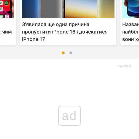
З'явилася ще одна причина
Назван
: чим
пропустити iPhone 16 і дочекатися
найбі
iPhone 17
вони х
Реклама
ad