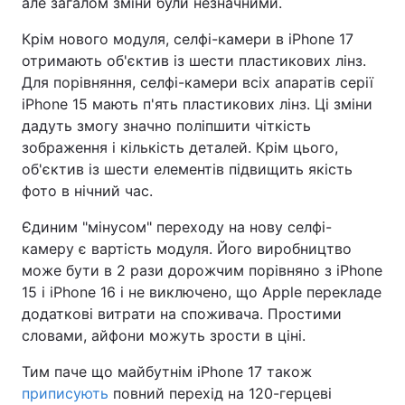
але загалом зміни були незначними.
Крім нового модуля, селфі-камери в iPhone 17
отримають об'єктив із шести пластикових лінз.
Для порівняння, селфі-камери всіх апаратів серії
iPhone 15 мають п'ять пластикових лінз. Ці зміни
дадуть змогу значно поліпшити чіткість
зображення і кількість деталей. Крім цього,
об'єктив із шести елементів підвищить якість
фото в нічний час.
Єдиним "мінусом" переходу на нову селфі-
камеру є вартість модуля. Його виробництво
може бути в 2 рази дорожчим порівняно з iPhone
15 і iPhone 16 і не виключено, що Apple перекладе
додаткові витрати на споживача. Простими
словами, айфони можуть зрости в ціні.
Тим паче що майбутнім iPhone 17 також
приписують
повний перехід на 120-герцеві