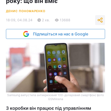
року: що він вміє
ДЕНИС ПОНОМАРЕНКО
18:09, 04.08.24
2 хв.
13688
Підпишіться на нас в Google
Samsung випустила антикризовий 100-доларовий смартфон/ фото
GSMArena
З коробки він працює під управлінням