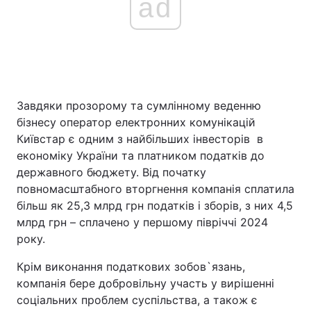
ad
Головна
Війна
Україна
Політика
Завдяки прозорому та сумлінному веденню
Економіка
Світ
бізнесу оператор електронних комунікацій
Київстар є одним з найбільших інвесторів в
Спорт
Наука
економіку України та платником податків до
державного бюджету. Від початку
Техно і зв'язок
Лайт
повномасштабного вторгнення компанія сплатила
більш як 25,3 млрд грн податків і зборів, з них 4,5
Зброя
Інциденти
млрд грн – сплачено у першому півріччі 2024
року.
Здоров'я
Туризм
Крім виконання податкових зобов`язань,
Цікавинки
Погода
компанія бере добровільну участь у вирішенні
соціальних проблем суспільства, а також є
Екологія
Регіони