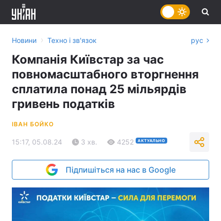
›
Новини
Техно і зв'язок
рус
Компанія Київстар за час
повномасштабного вторгнення
сплатила понад 25 мільярдів
гривень податків
ІВАН БОЙКО
15:17, 05.08.24
3 хв.
4252
АКТУАЛЬНО
Підпишіться на нас в Google