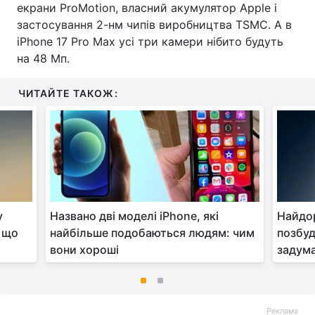
екрани ProMotion, власний акумулятор Apple і
застосування 2-нм чипів виробництва TSMC. А в
iPhone 17 Pro Max усі три камери нібито будуть
на 48 Мп.
ЧИТАЙТЕ ТАКОЖ:
у
Названо дві моделі iPhone, які
Найдо
: що
найбільше подобаються людям: чим
позбуд
вони хороші
задума
Реклама