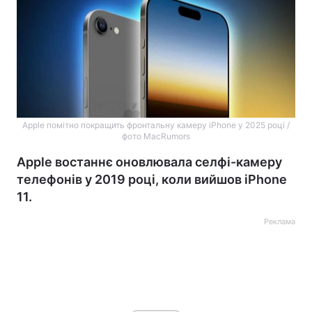
Apple помітно покращить фронтальну камеру iPhone у 2025 році /
фото MacRumors
Apple востаннє оновлювала селфі-камеру
телефонів у 2019 році, коли вийшов iPhone
11.
Реклама