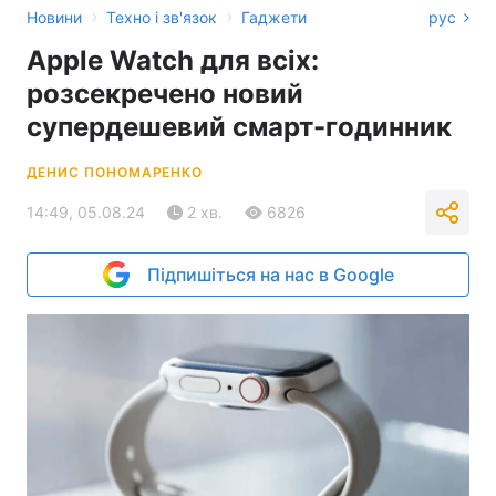
›
›
Новини
Техно і зв'язок
Гаджети
рус
Apple Watch для всіх:
розсекречено новий
супердешевий смарт-годинник
ДЕНИС ПОНОМАРЕНКО
14:49, 05.08.24
2 хв.
6826
Підпишіться на нас в Google