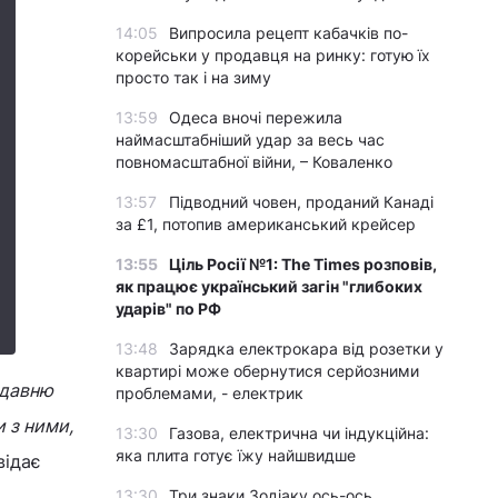
14:05
Випросила рецепт кабачків по-
корейськи у продавця на ринку: готую їх
просто так і на зиму
13:59
Одеса вночі пережила
наймасштабніший удар за весь час
повномасштабної війни, – Коваленко
13:57
Підводний човен, проданий Канаді
за £1, потопив американський крейсер
13:55
Ціль Росії №1: The Times розповів,
як працює український загін "глибоких
ударів" по РФ
13:48
Зарядка електрокара від розетки у
квартирі може обернутися серйозними
одавню
проблемами, - електрик
и з ними,
13:30
Газова, електрична чи індукційна:
яка плита готує їжу найшвидше
ідає
13:30
Три знаки Зодіаку ось-ось