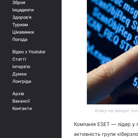
Зброя
Інциденти
Здоров'я
Туризм
Цікавинки
Погода
Відео з Youtube
Статті
Інтерв'ю
Думки
Лонгріди
Архів
Вакансії
Контакти
Атаку на ланцюг пос
Компанія ESET ― лідер у 
активність групи кіберзло