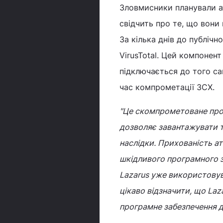
Зловмисники планували ат
свідчить про те, що вони
За кілька днів до публічн
VirusTotal. Цей компонен
підключається до того са
час компрометації 3CX.
"Це скомпрометоване прог
дозволяє завантажувати т
наслідки. Прихованість а
шкідливого програмного з
Lazarus уже використовув
цікаво відзначити, що La
програмне забезпечення дл