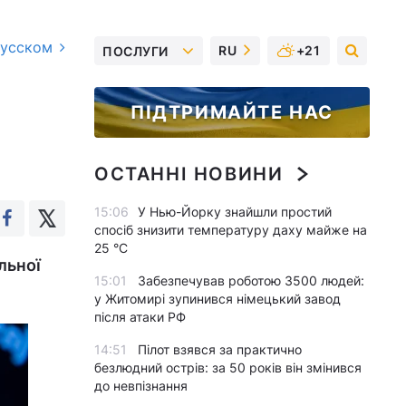
русском
RU
+21
ПОСЛУГИ
,
ПІДТРИМАЙТЕ НАС
ОСТАННІ НОВИНИ
15:06
У Нью-Йорку знайшли простий
спосіб знизити температуру даху майже на
25 °C
льної
15:01
Забезпечував роботою 3500 людей:
у Житомирі зупинився німецький завод
після атаки РФ
14:51
Пілот взявся за практично
безлюдний острів: за 50 років він змінився
до невпізнання