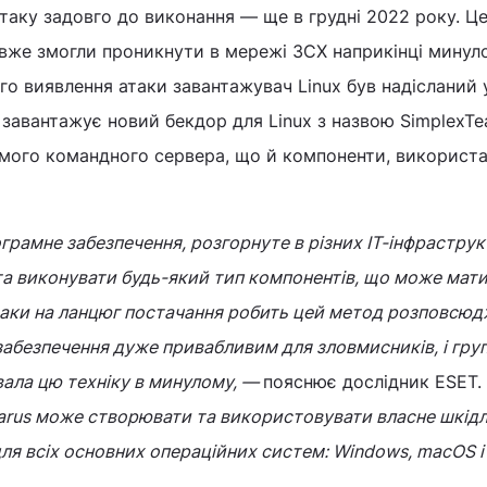
аку задовго до виконання ― ще в грудні 2022 року. Ц
 вже змогли проникнути в мережі 3CX наприкінці минуло
ого виявлення атаки завантажувач Linux був надісланий 
т завантажує новий бекдор для Linux з назвою SimplexTe
мого командного сервера, що й компоненти, використан
рамне забезпечення, розгорнуте в різних ІТ-інфраструк
а виконувати будь-який тип компонентів, що може мати
таки на ланцюг постачання робить цей метод розповсю
абезпечення дуже привабливим для зловмисників, і гру
ала цю техніку в минулому, —
пояснює дослідник ESET.
zarus може створювати та використовувати власне шкід
я всіх основних операційних систем: Windows, macOS і 