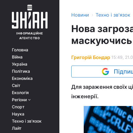
›
Новини
Техно і зв'язок
Нова загроза
ІНФОРМАЦІЙНЕ
маскуючись 
АГЕНТСТВО
Головна
Григорій Бондар
Війна
15:49, 21.
Україна
Підпиш
Політика
Економіка
Світ
Для зараження своїх ц
Екологія
інженерії.
Регіони
Спорт
Наука
Техно і зв'язок
Лайт