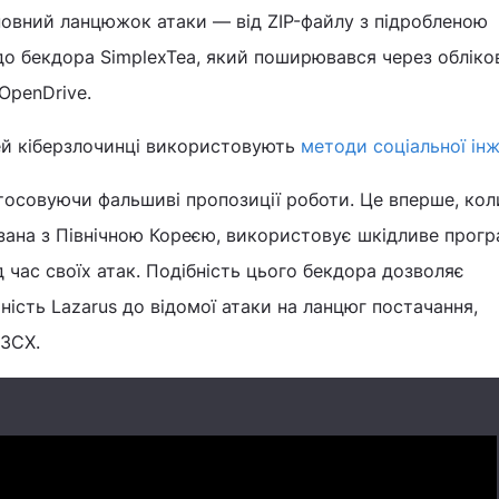
повний ланцюжок атаки ― від ZIP-файлу з підробленою
до бекдора SimplexTea, який поширювався через обліко
OpenDrive.
лей кіберзлочинці використовують
методи соціальної інж
тосовуючи фальшиві пропозиції роботи. Це вперше, кол
язана з Північною Кореєю, використовує шкідливе прог
д час своїх атак. Подібність цього бекдора дозволяє
ість Lazarus до відомої атаки на ланцюг постачання,
 3CX.