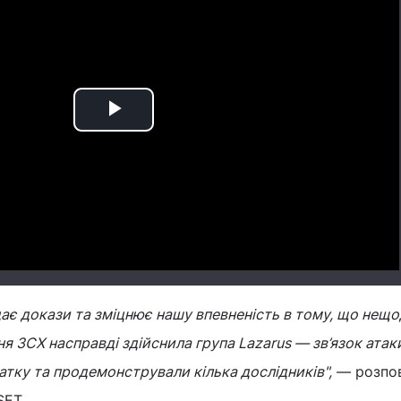
Play
Video
дає докази та зміцнює нашу впевненість в тому, що нещ
я 3CX насправді здійснила група Lazarus — зв’язок атак
атку та продемонстрували кілька дослідників",
— розпов
SET.