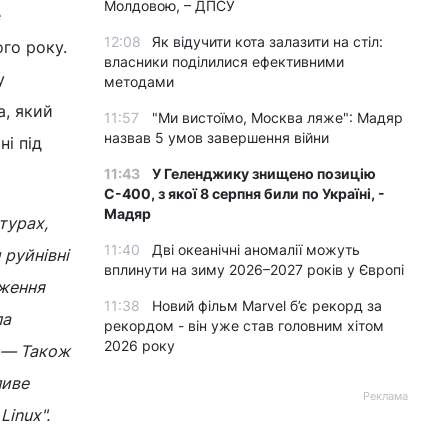
Молдовою, – ДПСУ
е
12:08
Як відучити кота залазити на стіл:
го року.
власники поділилися ефективними
у
методами
a, який
11:57
"Ми вистоїмо, Москва ляже": Мадяр
назвав 5 умов завершення війни
і під
11:43
У Геленджику знищено позицію
С-400, з якої 8 серпня били по Україні, -
Мадяр
турах,
11:40
Дві океанічні аномалії можуть
 руйнівні
вплинути на зиму 2026–2027 років у Європі
дження
11:38
Новий фільм Marvel б’є рекорд за
па
рекордом - він уже став головним хітом
2026 року
— Також
ливе
Реклама
Linux".