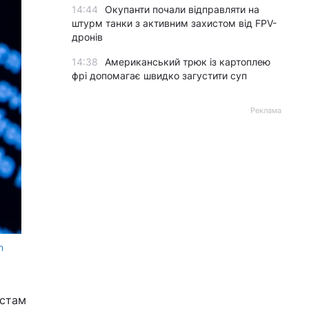
14:44
Окупанти почали відправляти на
штурм танки з активним захистом від FPV-
дронів
14:38
Американський трюк із картоплею
фрі допомагає швидко загустити суп
Реклама
m
істам