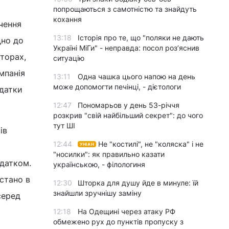
попрощаються з самотністю та знайдуть
кохання
чення
13:18
Історія про те, що "поляки не дають
дно до
Україні МіГи" - неправда: посол роз’яснив
кторах,
ситуацію
мпанія
13:11
Одна чашка цього напою на день
може допомогти печінці, - дієтологи
одатки
12:47
Пономарьов у день 53-річчя
розкрив "свій найбільший секрет": до чого
тут ШІ
ів
12:44
Не "костилі", не "коляска" і не
УНІАН
"носилки": як правильно казати
одатком.
українською, - філологиня
стано в
12:30
Шторка для душу йде в минуле: їй
знайшли зручнішу заміну
серед
12:18
На Одещині через атаку РФ
обмежено рух до пунктів пропуску з