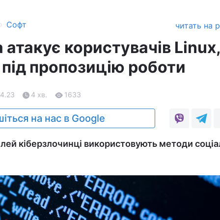
›
Софт
читать на 
 атакує користувачів Linux
під пропозицію роботи
04.23
4 хв.
1633
іться на нас в Google
ілей кіберзлочинці використовують методи соціа