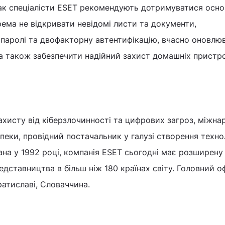
так спеціалісти ESET рекомендують дотримуватися осн
рема не відкривати невідомі листи та документи,
 паролі та двофакторну автентифікацію, вчасно оновлю
а також забезпечити надійний захист домашніх пристро
ахисту від кіберзлочинності та цифрових загроз, міжн
зпеки, провідний постачальник у галузі створення техно
ана у 1992 році, компанія ESET сьогодні має розширену
дставництва в більш ніж 180 країнах світу. Головний о
ратиславі, Словаччина.