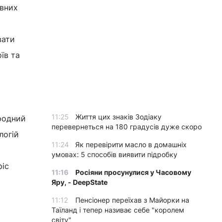
овних
вати
їв та
11:25
Життя цих знаків Зодіаку
ародний
перевернеться на 180 градусів дуже скоро
логій
11:24
Як перевірити масло в домашніх
умовах: 5 способів виявити підробку
фіс
11:16
Росіяни просунулися у Часовому
Яру, - DeepState
11:12
Пенсіонер переїхав з Майорки на
Таїланд і тепер називає себе "королем
світу"