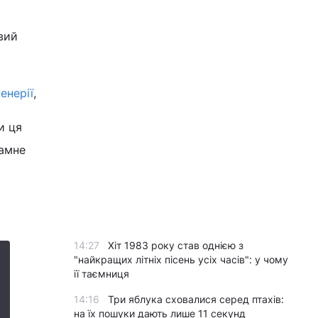
вий
енерії
,
и ця
рамне
14:27
Хіт 1983 року став однією з
"найкращих літніх пісень усіх часів": у чому
її таємниця
14:16
Три яблука сховалися серед птахів:
на їх пошуки дають лише 11 секунд