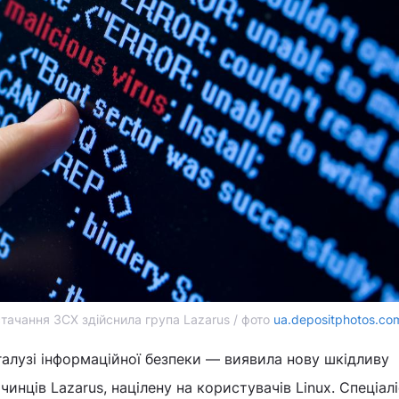
тачання 3CX здійснила група Lazarus / фото
ua.depositphotos.co
галузі інформаційної безпеки ― виявила нову шкідливу
чинців Lazarus, націлену на користувачів Linux. Спеціал