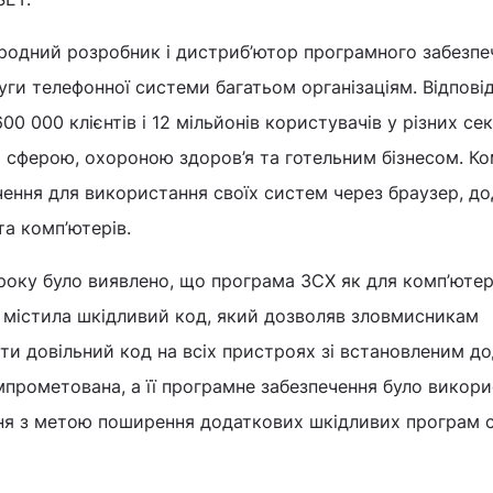
родний розробник і дистриб’ютор програмного забезпе
луги телефонної системи багатьом організаціям. Відпові
0 000 клієнтів і 12 мільйонів користувачів у різних се
 сферою, охороною здоров’я та готельним бізнесом. Ко
ення для використання своїх систем через браузер, д
та комп’ютерів.
року було виявлено, що програма 3CХ як для комп’ютер
S містила шкідливий код, який дозволяв зловмисникам
ти довільний код на всіх пристроях зі встановленим д
прометована, а її програмне забезпечення було викори
ння з метою поширення додаткових шкідливих програм 