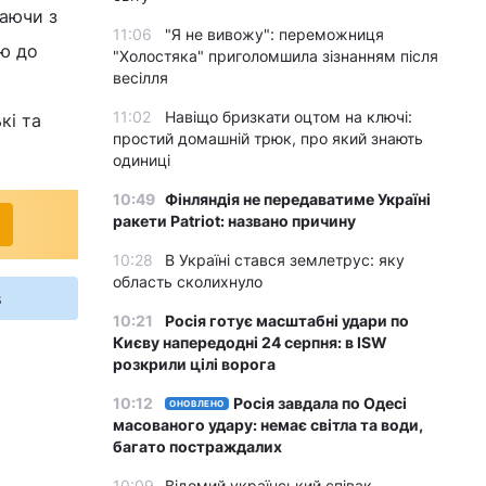
наючи з
11:06
"Я не вивожу": переможниця
ю до
"Холостяка" приголомшила зізнанням після
весілля
11:02
Навіщо бризкати оцтом на ключі:
кі та
простий домашній трюк, про який знають
одиниці
10:49
Фінляндія не передаватиме Україні
ракети Patriot: названо причину
10:28
В Україні стався землетрус: яку
область сколихнуло
s
10:21
Росія готує масштабні удари по
Києву напередодні 24 серпня: в ISW
розкрили цілі ворога
10:12
Росія завдала по Одесі
ОНОВЛЕНО
масованого удару: немає світла та води,
багато постраждалих
10:09
Відомий український співак