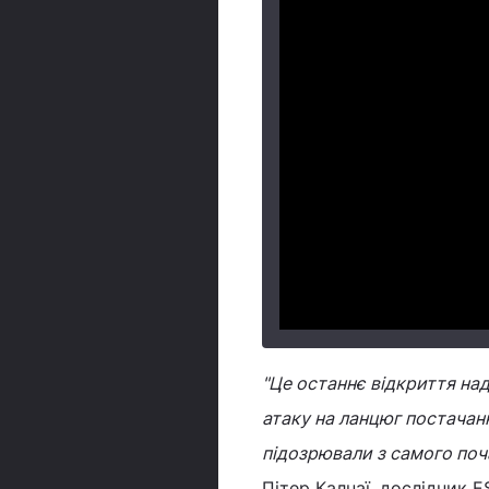
"Це останнє відкриття на
атаку на ланцюг постачанн
підозрювали з самого поч
Пітер Калнаї, дослідник E