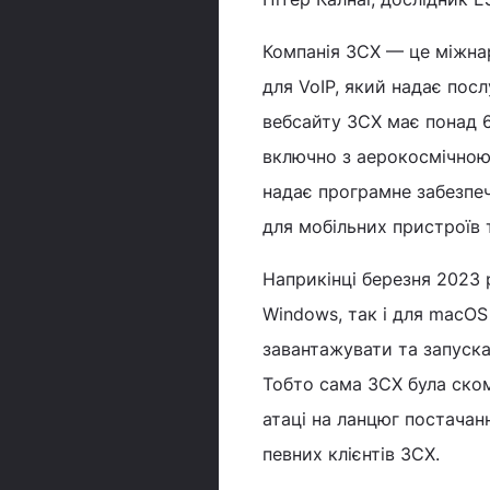
Компанія 3CX — це міжна
для VoIP, який надає пос
вебсайту 3CX має понад 60
включно з аерокосмічною
надає програмне забезпеч
для мобільних пристроїв 
Наприкінці березня 2023 
Windows, так і для macO
завантажувати та запуска
Тобто сама 3CX була ском
атаці на ланцюг постача
певних клієнтів 3CX.