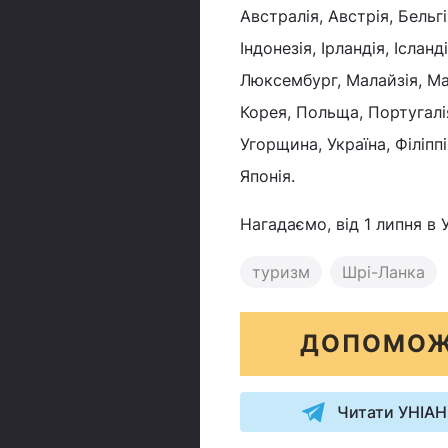
Австралія, Австрія, Бельгія
Індонезія, Ірландія, Ісланд
Люксембург, Малайзія, Ма
Корея, Польща, Португалія
Угорщина, Україна, Філіппі
Японія.
Нагадаємо, від 1 липня в
туризм
Шрі-Ланка
ДОПОМОЖ
Читати УНІАН