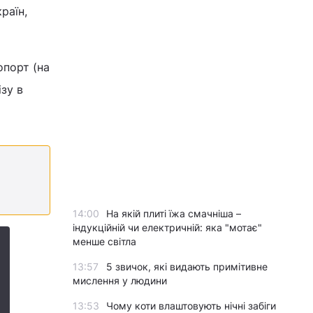
раїн,
опорт (на
ізу в
14:00
На якій плиті їжа смачніша –
індукційній чи електричній: яка "мотає"
менше світла
13:57
5 звичок, які видають примітивне
мислення у людини
13:53
Чому коти влаштовують нічні забіги