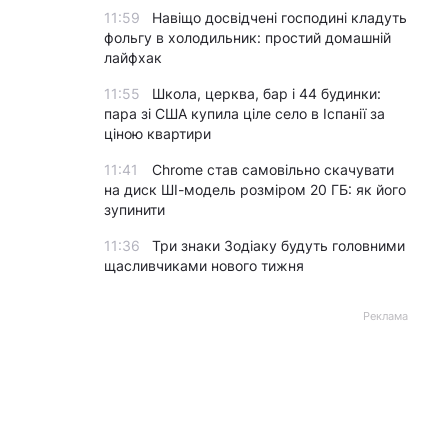
11:59
Навіщо досвідчені господині кладуть
фольгу в холодильник: простий домашній
лайфхак
11:55
Школа, церква, бар і 44 будинки:
пара зі США купила ціле село в Іспанії за
ціною квартири
11:41
Chrome став самовільно скачувати
на диск ШІ-модель розміром 20 ГБ: як його
зупинити
11:36
Три знаки Зодіаку будуть головними
щасливчиками нового тижня
Реклама