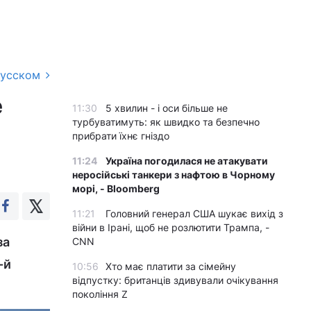
русском
е
11:30
5 хвилин - і оси більше не
турбуватимуть: як швидко та безпечно
прибрати їхнє гніздо
11:24
Україна погодилася не атакувати
неросійські танкери з нафтою в Чорному
морі, - Bloomberg
11:21
Головний генерал США шукає вихід з
війни в Ірані, щоб не розлютити Трампа, -
за
CNN
-й
10:56
Хто має платити за сімейну
відпустку: британців здивували очікування
покоління Z