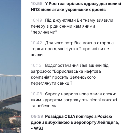
10:55
У Росії загорілись одразу два великі
НПЗ після атаки українських дронів
10:49
Під джунглями В'єтнаму виявили
печеру з рідкісними кам'яними
"перлинами"
10:42
Для чого потрібна кожна сторона
терки: про деякі функції, про які ви не
знали
10:13
Водопостачання Львівщини під
загрозою: "Бориславська нафтова
компанія" просить Зеленського
переглянути санкції
10:08
Європу накрила нова хвиля спеки:
яким курортам загрожують лісові пожежі
та небезпека
09:59
Розвідка США пов’язує з Росією
дрон з вибухівкою в аеропорту Лейпцига,
- WSJ