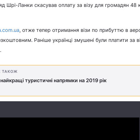
яд Шрі-Ланки скасував оплату за візу для громадян 48 к
a.com.ua
, отже тепер отримання візи по прибуттю в аер
езкоштовним. Раніше українці змушені були платити за в
.
Е ТАКОЖ
 найкращі туристичні напрямки на 2019 рік