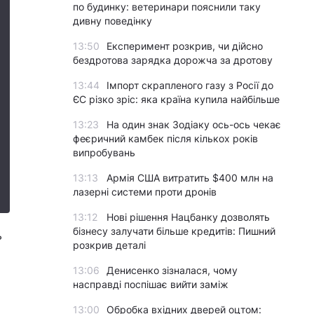
по будинку: ветеринари пояснили таку
дивну поведінку
13:50
Експеримент розкрив, чи дійсно
бездротова зарядка дорожча за дротову
13:44
Імпорт скрапленого газу з Росії до
ЄС різко зріс: яка країна купила найбільше
13:23
На один знак Зодіаку ось-ось чекає
феєричний камбек після кількох років
випробувань
13:13
Армія США витратить $400 млн на
лазерні системи проти дронів
13:12
Нові рішення Нацбанку дозволять
бізнесу залучати більше кредитів: Пишний
ь
розкрив деталі
13:06
Денисенко зізналася, чому
насправді поспішає вийти заміж
13:00
Обробка вхідних дверей оцтом: