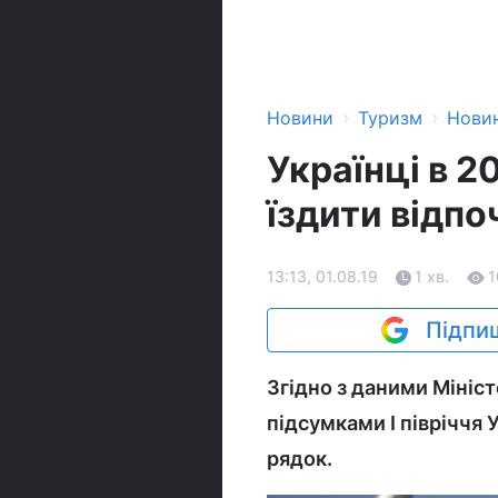
›
›
Новини
Туризм
Нови
Українці в 2
їздити відп
13:13, 01.08.19
1 хв.
1
Підпиш
Згідно з даними Мініст
підсумками I півріччя 
рядок.