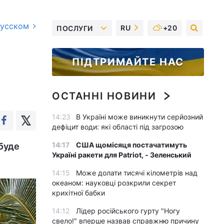
русском
RU
+20
ПОСЛУГИ
ПІДТРИМАЙТЕ НАС
ОСТАННІ НОВИНИ
14:23
В Україні може виникнути серйозний
дефіцит води: які області під загрозою
14:17
США щомісяця постачатимуть
 буде
Україні ракети для Patriot, - Зеленський
14:15
Може долати тисячі кілометрів над
океаном: науковці розкрили секрет
крихітної бабки
14:12
Лідер російського гурту "Ногу
свело!" вперше назвав справжню причину