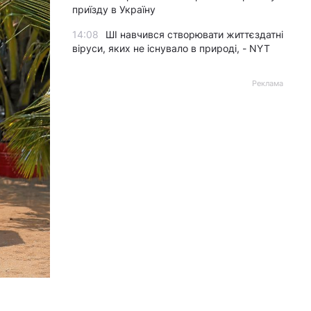
приїзду в Україну
14:08
ШІ навчився створювати життєздатні
віруси, яких не існувало в природі, - NYT
Реклама