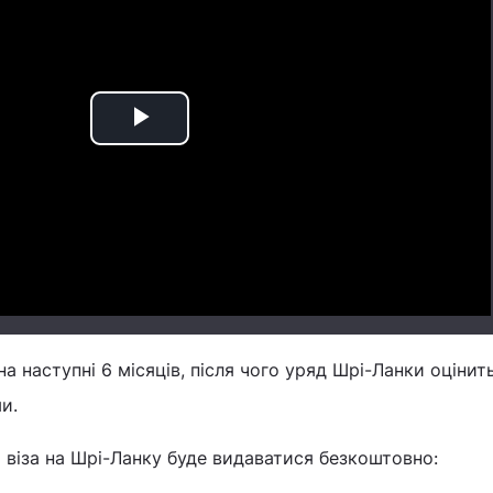
Play
Video
на наступні 6 місяців, після чого уряд Шрі-Ланки оцінит
и.
х віза на Шрі-Ланку буде видаватися безкоштовно: