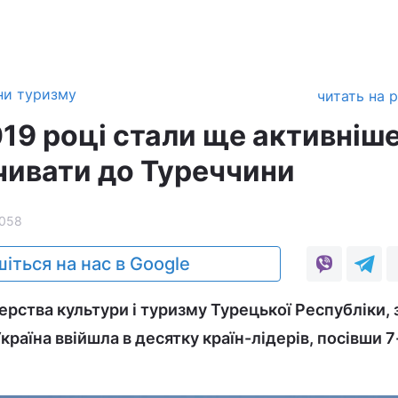
ни туризму
читать на 
019 році стали ще активніш
очивати до Туреччини
058
іться на нас в Google
ерства культури і туризму Турецької Республіки, 
Україна ввійшла в десятку країн-лідерів, посівши 7