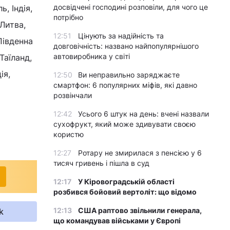
досвідчені господині розповіли, для чого це
ь, Індія,
потрібно
 Литва,
12:51
Цінують за надійність та
Південна
довговічність: названо найпопулярнішого
автовиробника у світі
Таїланд,
ія,
12:50
Ви неправильно заряджаєте
смартфон: 6 популярних міфів, які давно
розвінчали
12:42
Усього 6 штук на день: вчені назвали
сухофрукт, який може здивувати своєю
користю
12:27
Ротару не змирилася з пенсією у 6
тисяч гривень і пішла в суд
12:17
У Кіровоградській області
розбився бойовий вертоліт: що відомо
12:13
США раптово звільнили генерала,
k
що командував військами у Європі