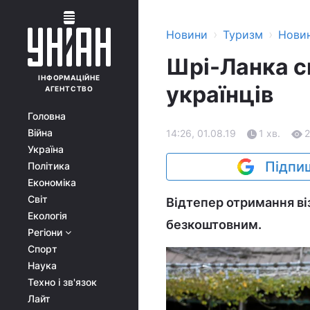
›
›
Новини
Туризм
Нови
Шрі-Ланка ск
ІНФОРМАЦІЙНЕ
українців
АГЕНТСТВО
Головна
Війна
14:26, 01.08.19
1 хв.
Україна
Підпиш
Політика
Економіка
Світ
Відтепер отримання віз
Екологія
безкоштовним.
Регіони
Спорт
Наука
Техно і зв'язок
Лайт