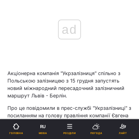
ad
Акціонерна компанія "Укрзалізниця" спільно з
Польською залізницею з 15 грудня запустять
новий міжнародний пересадочний залізничний
маршрут Львів - Берлін.
Про це повідомили в прес-службі "Укрзалізниці" з
посиланням на голову правління компанії Євгена
Кравцова.
RU
МОВА
ГОЛОВНА
РОЗДІЛИ
ПОГОДА
ЛАЙТ
"Разом з польськими колегами ми домовилися