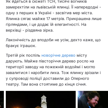
Як йдеться в сюжеті ТСН, тисячі вогників
замерехтіли на львівській ялинці. Її напередодні -
одну з перших в Україні - засвітив мер міста.
Ялинка сягає майже 17 метрів. Прикрашена лише
гірляндами, і це додає їй елегантності. На
верхівці - різдвяна зірка.
Лаконічність до вподоби не усім, дехто каже, що
бракує іграшок.
Третій рік поспіль
новорічне дерево
місту
дарують. Майже півсторіччя дерево росло на
території заводу на пожежній водоймі і могло
завалитися і наробити лиха. Тож ялинку зрізали і
у супроводі поліції доставили до Оперного
театру. Там вона стоятиме до кінця січня.