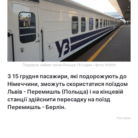
Подорож займе трохи більше 18 годин / фото УНІАН
З 15 грудня пасажири, які подорожують до
Німеччини, зможуть скористатися поїздом
Львів - Перемишль (Польща) і на кінцевій
станції здійснити пересадку на поїзд
Перемишль - Берлін.
Реклама