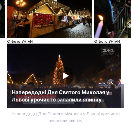
© фото УНІАН
© фото УНІАН
Напередодні Дня Святого Миколая у
Львові урочисто запалили ялинку
Напередодні Дня Святого Миколая у Львові урочисто
запалили ялинку