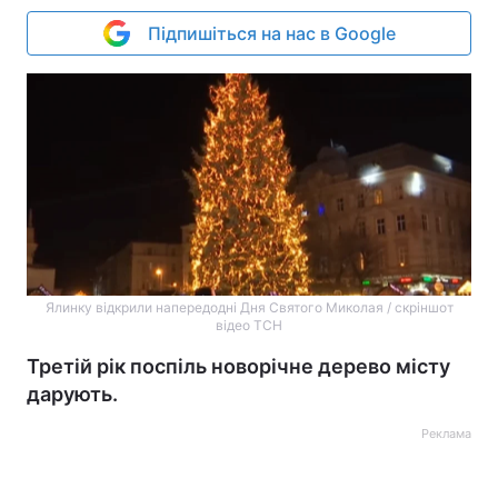
Підпишіться на нас в Google
Ялинку відкрили напередодні Дня Святого Миколая / скріншот
відео ТСН
Третій рік поспіль новорічне дерево місту
дарують.
Реклама