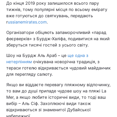
До кінця 2019 року залишилося всього пару
тижнів, тому популярні місця по всьому емірату
вже готуються до святкувань, передають
r
ussianemirates.com
.
Організатори обіцяють запаморочливий «парад
феєрверків» з Бурдж-Халіфа, подивитися на який
зберуться тисячі гостей з усього світу.
Шоу на Бурдж Аль Араб – це
ще одна з
нетерпінням
очікувана новорічна традиція, з
тераси готелю відкривається чудовий майданчик
для перегляду салюту.
Якщо ви віддаєте перевагу пляжному відпочинку,
то вам до душі припаде чудове шоу на пляжі La
Mer, а якщо любите історичні види, то тоді ваш
вибір – Аль Сіф. Захоплюючі види також
відкриваються зі знаменитої Дубайської
набережної.