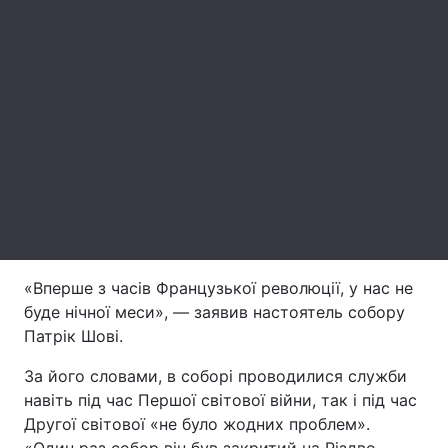
Лонгріди
Відео з Youtube
Статті
Інтерв'ю
Думки
Архів
Вакансії
Контакти
Послуги
«Вперше з часів Французької революції, у нас не
буде нічної меси», — заявив настоятель собору
Патрік Шові.
За його словами, в соборі проводилися служби
навіть під час Першої світової війни, так і під час
Другої світової «не було жодних проблем».