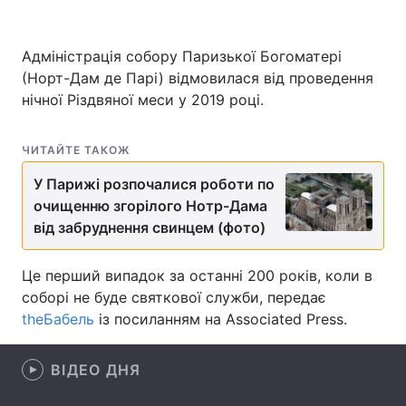
Адміністрація собору Паризької Богоматері
(Норт-Дам де Парі) відмовилася від проведення
Головна
Війна
нічної Різдвяної меси у 2019 році.
Україна
Політика
ЧИТАЙТЕ ТАКОЖ
Економіка
Світ
У Парижі розпочалися роботи по
Спорт
Наука
очищенню згорілого Нотр-Дама
від забруднення свинцем (фото)
Техно і зв'язок
Лайт
Це перший випадок за останні 200 років, коли в
Зброя
Інциденти
соборі не буде святкової служби, передає
Здоров'я
Туризм
theБабель
із посиланням на Associated Press.
Цікавинки
Погода
ВІДЕО ДНЯ
Екологія
Регіони