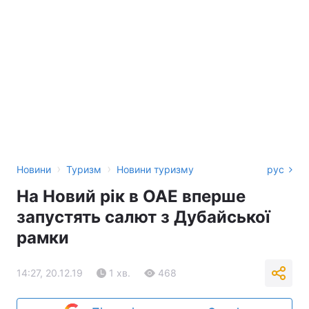
›
›
Новини
Туризм
Новини туризму
рус
На Новий рік в ОАЕ вперше
запустять салют з Дубайської
рамки
14:27, 20.12.19
1 хв.
468