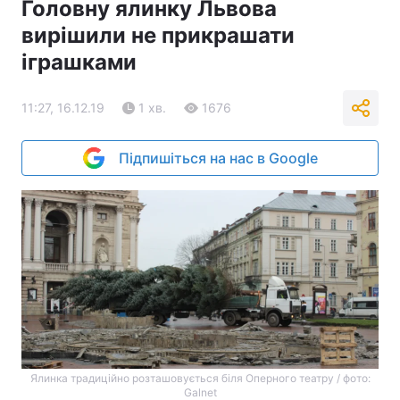
Головну ялинку Львова
вирішили не прикрашати
іграшками
11:27, 16.12.19
1 хв.
1676
Підпишіться на нас в Google
Ялинка традиційно розташовується біля Оперного театру / фото:
Galnet