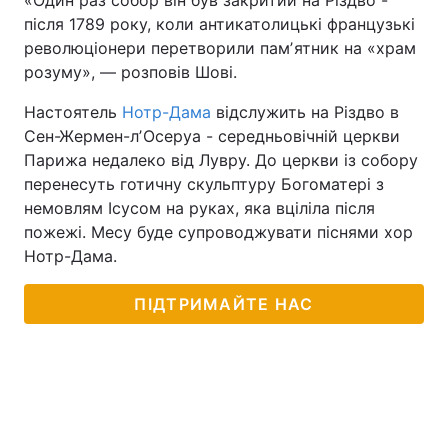
«Один раз собор він був закритий на Різдво -
після 1789 року, коли антикатолицькі французькі
Тема оформлення
революціонери перетворили памʼятник на «храм
розуму», — розповів Шові.
Настоятель
Нотр-Дама
відслужить на Різдво в
Сен-Жермен-лʼОсеруа - середньовічній церкви
Парижа недалеко від Лувру. До церкви із собору
перенесуть готичну скульптуру Богоматері з
немовлям Ісусом на руках, яка вціліла після
пожежі. Месу буде супроводжувати піснями хор
Нотр-Дама.
ПІДТРИМАЙТЕ НАС