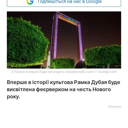
Підпишіться на нас в Google
З Рамки вперше буде запущено новорічний салют \ isango.com
Вперше в історії культова Рамка Дубая буде
висвітлена феєрверком на честь Нового
року.
Реклама