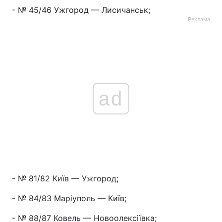
- № 45/46 Ужгород — Лисичанськ;
Реклама
ad
- № 81/82 Київ — Ужгород;
- № 84/83 Маріуполь — Київ;
- № 88/87 Ковель — Новоолексіївка;