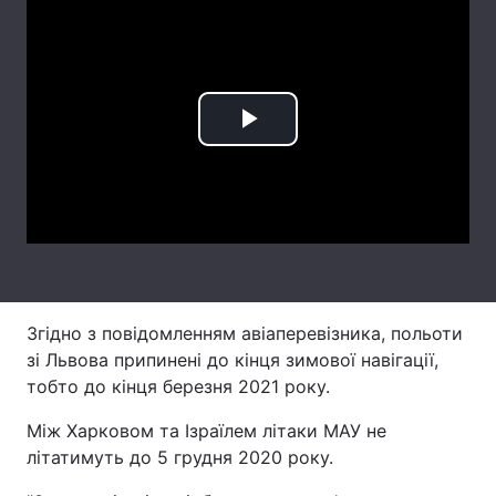
Лонгріди
Відео з Youtube
Статті
Play
Інтерв'ю
Думки
Video
Архів
Вакансії
Контакти
Послуги
Згідно з повідомленням авіаперевізника, польоти
зі Львова припинені до кінця зимової навігації,
тобто до кінця березня 2021 року.
Між Харковом та Ізраїлем літаки МАУ не
літатимуть до 5 грудня 2020 року.