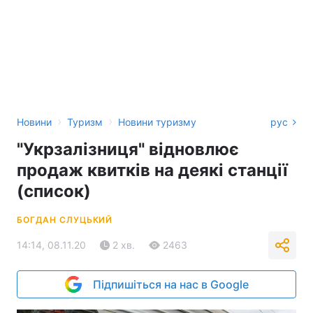
›
›
Новини
Туризм
Новини туризму
рус
"Укрзалізниця" відновлює
продаж квитків на деякі станції
(список)
БОГДАН СЛУЦЬКИЙ
14:14, 08.11.20
2 хв.
2463
Підпишіться на нас в Google