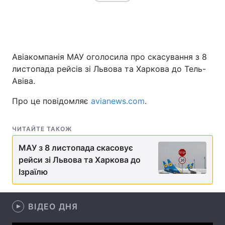
Головна
Війна
Авіакомпанія МАУ оголосила про скасування з 8
Україна
Політика
листопада рейсів зі Львова та Харкова до Тель-
Авіва.
Економіка
Світ
Про це повідомляє
avianews.com
.
Спорт
Наука
ЧИТАЙТЕ ТАКОЖ
Техно і зв'язок
Лайт
МАУ з 8 листопада скасовує
Зброя
Інциденти
рейси зі Львова та Харкова до
Ізраїлю
Здоров'я
Туризм
Цікавинки
Погода
ВІДЕО ДНЯ
Екологія
Регіони