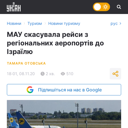
›
›
Новини
Туризм
Новини туризму
рус
МАУ скасувала рейси з
регіональних аеропортів до
Ізраїлю
ТАМАРА ОТОВСЬКА
18:01, 08.11.20
2 хв.
510
Підпишіться на нас в Google