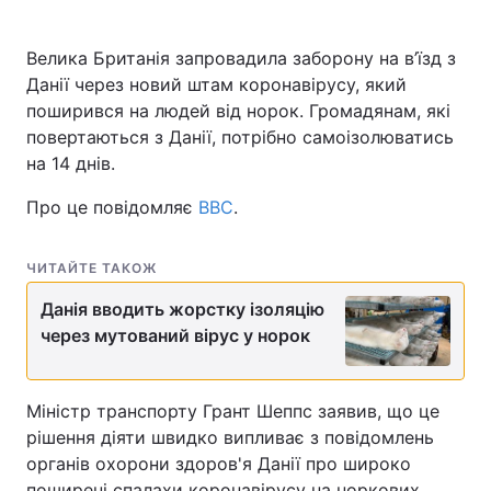
Велика Британія запровадила заборону на в’їзд з
Данії через новий штам коронавірусу, який
поширився на людей від норок. Громадянам, які
повертаються з Данії, потрібно самоізолюватись
на 14 днів.
Про це повідомляє
BBC
.
ЧИТАЙТЕ ТАКОЖ
Данія вводить жорстку ізоляцію
через мутований вірус у норок
Міністр транспорту Грант Шеппс заявив, що це
рішення діяти швидко випливає з повідомлень
органів охорони здоров'я Данії про широко
поширені спалахи коронавірусу на норкових