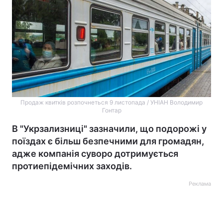
Продаж квитків розпочнеться 9 листопада / УНІАН Володимир
Гонтар
В "Укрзализниці" зазначили, що подорожі у
поїздах є більш безпечними для громадян,
адже компанія суворо дотримується
протиепідемічних заходів.
Реклама