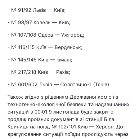
- № 91/92 Львів — Київ;
- № 98/97 Ковель — Київ;
- № 107/108 Одеса — Ужгород;
- № 116/115 Київ — Бердянськ;
- № 145/146 Київ — Ізмаїл;
- № 217/218 Київ — Рахів;
- № 601/602 Львів — Солотвино-1 (Тячів).
Також згідно з рішенням Державної комісії з
техногенно-екологічної безпеки та надзвичайних
ситуацій з 00:01 9 листопада буде закрито
продаж проїзних документів зі станції Біла
Криниця на поїзд № 102/101 Київ — Херсон. До
врегулювання ситуації поїзди прослідують через