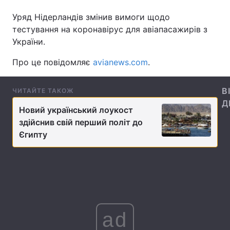
Уряд Нідерландів змінив вимоги щодо
тестування на коронавірус для авіапасажирів з
України.
Головна
Війна
Про це повідомляє
avianews.com
.
Україна
Політика
Економіка
Світ
В
ЧИТАЙТЕ ТАКОЖ
Д
Новий український лоукост
Спорт
Наука
здійснив свій перший політ до
Єгипту
Техно і зв'язок
Лайт
Зброя
Інциденти
Здоров'я
Туризм
Цікавинки
Погода
ad
Екологія
Регіони