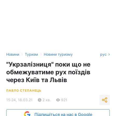
›
›
Новини
Туризм
Новини туризму
рус
"Укрзалізниця" поки що не
обмежуватиме рух поїздів
через Київ та Львів
ПАВЛО СТЕПАНЕЦЬ
15:24, 18.03.21
2 хв.
921
Підпишіться на нас в Google