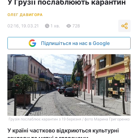
У Грузії послаблюють карантин
ОЛЕГ ДАВИГОРА
02:16, 19.03.21
1 хв.
728
Підпишіться на нас в Google
Грузія послаблює карантин з 19 березня / фото Марина Григоренко
У країні частково відкриються культурні