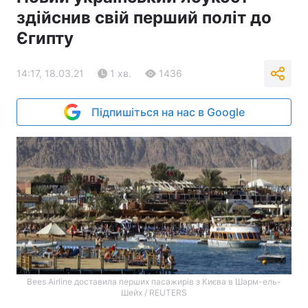
здійснив свій перший політ до
Єгипту
14:17, 18.03.21
1 хв.
1436
Підпишіться на нас в Google
Bees Airline доставила перших пасажирів з Києва в Шарм-ель-
Шейх / REUTERS