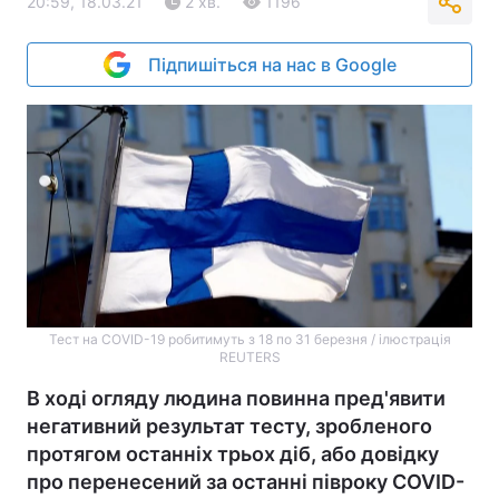
20:59, 18.03.21
2 хв.
1196
Підпишіться на нас в Google
Тест на COVID-19 робитимуть з 18 по 31 березня / ілюстрація
REUTERS
В ході огляду людина повинна пред'явити
негативний результат тесту, зробленого
протягом останніх трьох діб, або довідку
про перенесений за останні півроку COVID-