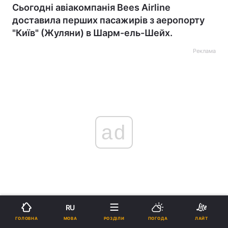
Сьогодні авіакомпанія Bees Airline
доставила перших пасажирів з аеропорту
"Київ" (Жуляни) в Шарм-ель-Шейх.
Реклама
ad
Новий український лоукост Bees Airline здійснив
RU
свій перший політ до Єгипту.
МОВА
ГОЛОВНА
РОЗДІЛИ
ПОГОДА
ЛАЙТ