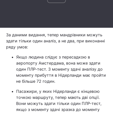
Лонгріди
Відео з Youtube
Статті
За даними видання, тепер мандрівники можуть
Інтерв'ю
Думки
здати тільки один аналіз, а не два, при виконанні
Архів
Вакансії
ряду умов:
Якщо людина слідує з пересадкою в
Контакти
аеропорту Амстердама, вона може здати
Послуги
один ПЛР-тест. З моменту здачі аналізу до
моменту прибуття в Нідерланди має пройти
не більше 72 годин.
Пасажири, у яких Нідерланди є кінцевою
точкою маршруту, тепер мають дві опції.
Вони можуть здати тільки один ПЛР-тест,
якщо з моменту здачі зразка до моменту