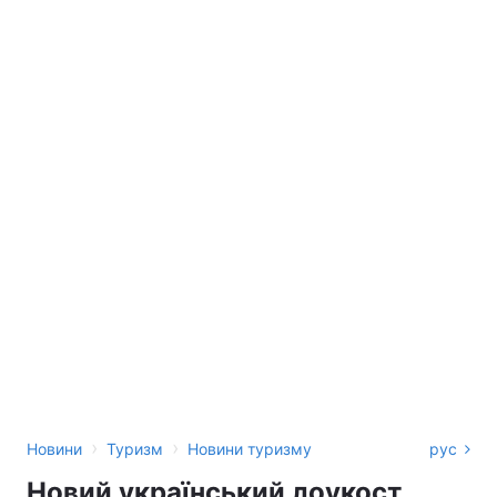
›
›
Новини
Туризм
Новини туризму
рус
Новий український лоукост