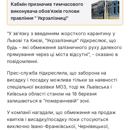
Кабмін призначив тимчасового
виконувача обов'язків голови
правління " Укрзалізниці"
"У зв'язку з введенням жорсткого карантину у
Львові та Києві, "Укрзалізниця" підкреслює, що
будь - які обмеження залізничного руху далекого
прямування через ці міста відсутні", - сказано в
повідомленні.
Прес-служба підкреслила, що заборона на
висадку і посадку можлива тільки за наявності
спеціальної вказівки МОЗ, тоді як Львівська і
Київська області станом на 18 березня
залишаються в "помаранчевій" зоні.
У компанії нагадали, що обмеження на продаж
квитків і висадку/посадку поки стосуються
виключно Івано-Франківської, Чернівецької,