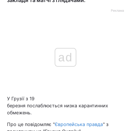
заклади та матчі з глядачами.
Реклама
ad
У Грузії з 19
березня послаблюється низка карантинних
обмежень.
Про це повідомляє "
Європейська правда
" з