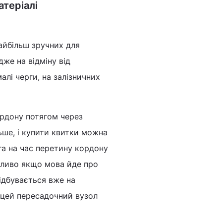
атеріалі
айбільш зручних для
дже на відміну від
лі черги, на залізничних
ордону потягом через
льше, і купити квитки можна
яга на час перетину кордону
обливо якщо мова йде про
ідбувається вже на
о цей пересадочний вузол