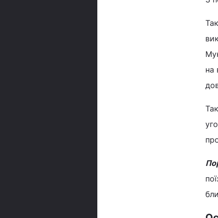
Так
вик
Му
на 
дов
Так
уго
пр
По
пої
бли
Ос