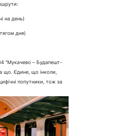
маршрути:
чі на день)
тягом дня)
/34 "Мукачево – Будапешт-
а що. Єдине, що інколи,
ифічні попутники, тож за