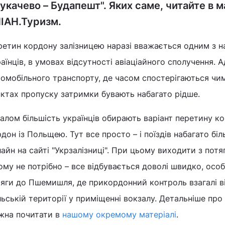
укачево – Будапешт". Яких саме, читайте в м
ІАН.Туризм.
ретин кордону залізницею наразі вважається одним з н
аїнців, в умовах відсутності авіаціайного сполучення. А
омобільного транспорту, де часом спостерігаються чима
ктах пропуску затримки бувають набагато рідше.
алом більшість українців обирають варіант перетину к
дон із Польщею. Тут все просто – і поїздів набагато бі
айн на сайті "Укрзалізниці". При цьому виходити з пот
ому не потрібно – все відбувається доволі швидко, ос
тяги до Пшемишля, де прикордонний контроль взагалі в
ьській території у приміщенні вокзалу. Детальніше пр
жна почитати в
нашому окремому матеріалі
.