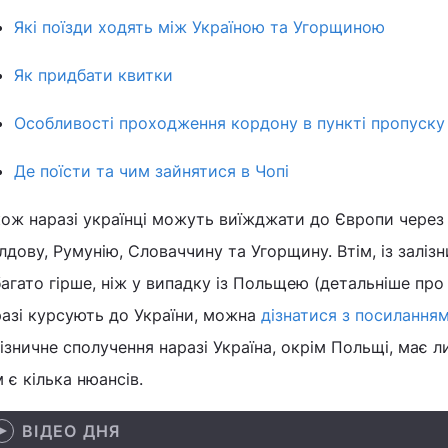
Які поїзди ходять між Україною та Угорщиною
Як придбати квитки
Особливості проходження кордону в пункті пропуску 
Де поїсти та чим зайнятися в Чопі
ож наразі українці можуть виїжджати до Європи через 
дову, Румунію, Словаччину та Угорщину. Втім, із заліз
агато гірше, ніж у випадку із Польщею (детальніше про 
разі курсують до України, можна
дізнатися з посилання
ізничне сполучення наразі Україна, окрім Польщі, має 
 є кілька нюансів.
ВІДЕО ДНЯ