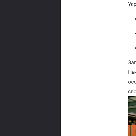
Укр
Заг
Нью
ос
св