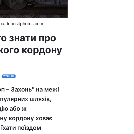
ua.depositphotos.com
о знати про
кого кордону
ТУРИЗМ
п – Захонь" на межі
пулярних шляхів,
цію або ж
ину кордону ховає
їхати поїздом