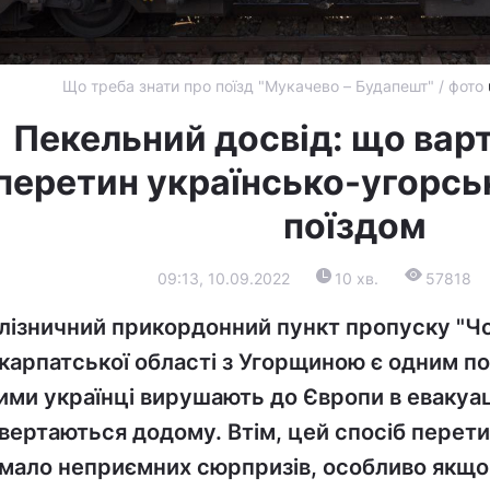
Що треба знати про поїзд "Мукачево – Будапешт" / фото
Пекельний досвід: що варт
перетин українсько-угорсь
поїздом
09:13, 10.09.2022
10 хв.
57818
лізничний прикордонний пункт пропуску "Чо
карпатської області з Угорщиною є одним по
ими українці вирушають до Європи в евакуа
вертаються додому. Втім, цей спосіб перет
мало неприємних сюрпризів, особливо якщо 