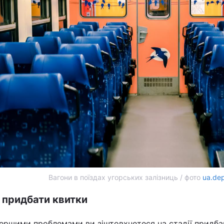
Вагони в поїздах угорських залізниць / фото
ua.de
 придбати квитки
ершими проблемами ви зіштовхнетеся на стадії придбан