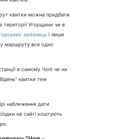
шрут квитки можна придбати
на території Угорщини чи в
угорських залізниць
і лише
шту маршруту все одно
танції в самому Чопі чи на
 Відень" квитки теж
ірі наближення дати
оїздки на сайті коштують
ро.
ропуску "Чоп –