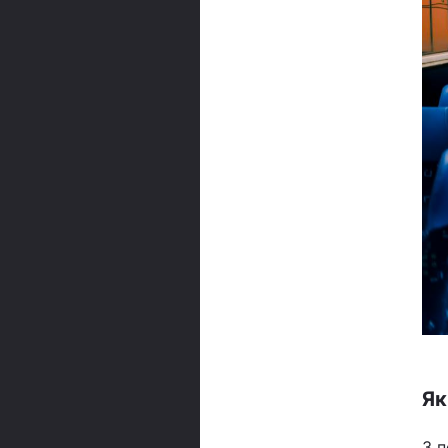
Як
З п