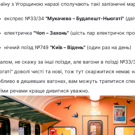
аїну з Угорщиною наразі сполучають такі залізничні 
експрес №33/34
"Мукачево – Будапешт-Ньюгаті"
(дві
електричка
"Чоп – Захонь"
(шість пар електричок про
нічний поїзд №749
"Київ – Відень"
(один раз на день)
алом, не скажу за інші поїзди, але вагони в поїзді №33
гаті" доволі чисті та нові, тож тут скаржитися немає н
обливо в дешевших вагонах, вам можуть трапитися спец
оїми речами краще дивитися уважно.