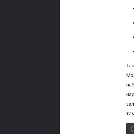
Так
Мол
наб
на
зал
там