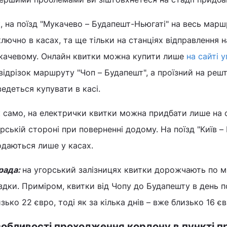
, на поїзд "Мукачево – Будапешт-Ньюгаті" на весь мар
лючно в касах, та ще тільки на станціях відправлення 
качевому. Онлайн квитки можна купити лише
на сайті 
відрізок маршруту "Чоп – Будапешт", а проїзний на ре
едеться купувати в касі.
 само, на електрички квитки можна придбати лише на с
рській стороні при поверненні додому. На поїзд "Київ –
одаються лише у касах.
рада:
на угорський залізницях квитки дорожчають по м
здки. Приміром, квитки від Чопу до Будапешту в день п
зько 22 євро, тоді як за кілька днів – вже близько 16 єв
обливості проходження кордону в пункті п