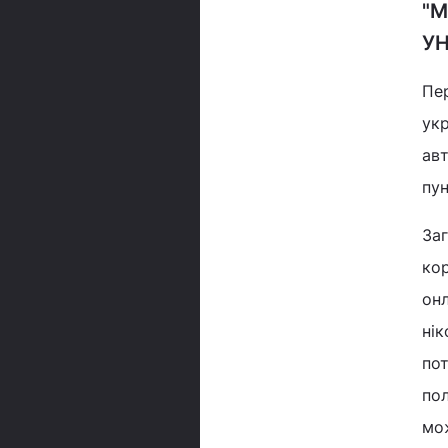
"М
УН
Пе
укр
авт
пун
Заг
кор
онл
нік
по
пол
мо