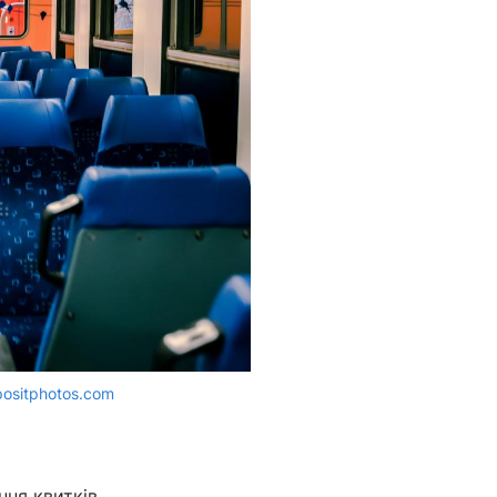
positphotos.com
ня квитків.