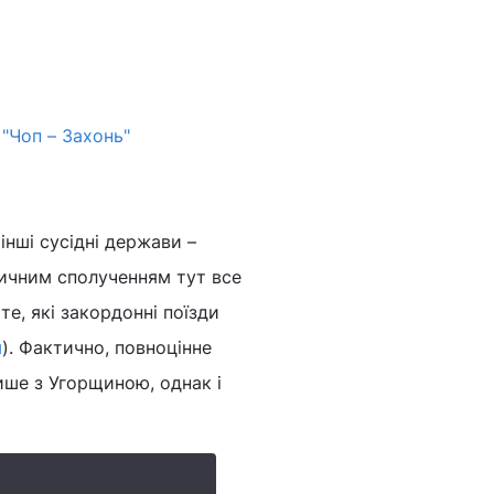
"Чоп – Захонь"
інші сусідні держави –
ничним сполученням тут все
те, які закордонні поїзди
м
). Фактично, повноцінне
лише з Угорщиною, однак і