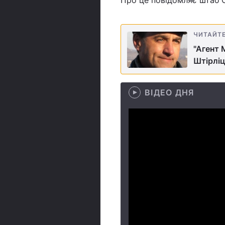
Про це повідомляє штаб О
ЧИТАЙТ
"Агент 
Штірліц
ВІДЕО ДНЯ