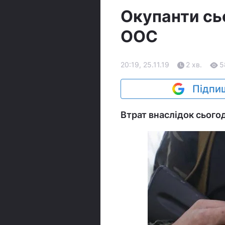
Окупанти сьо
ООС
20:19, 25.11.19
2 хв.
5
Підпиш
Втрат внаслідок сьогод