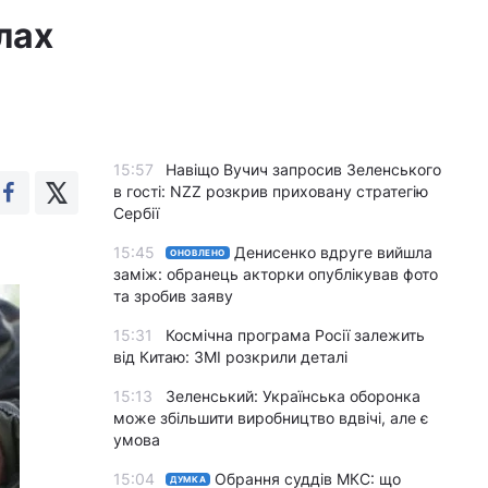
лах
15:57
Навіщо Вучич запросив Зеленського
в гості: NZZ розкрив приховану стратегію
Сербії
15:45
Денисенко вдруге вийшла
ОНОВЛЕНО
заміж: обранець акторки опублікував фото
та зробив заяву
15:31
Космічна програма Росії залежить
від Китаю: ЗМІ розкрили деталі
15:13
Зеленський: Українська оборонка
може збільшити виробництво вдвічі, але є
умова
15:04
Обрання суддів МКС: що
ДУМКА