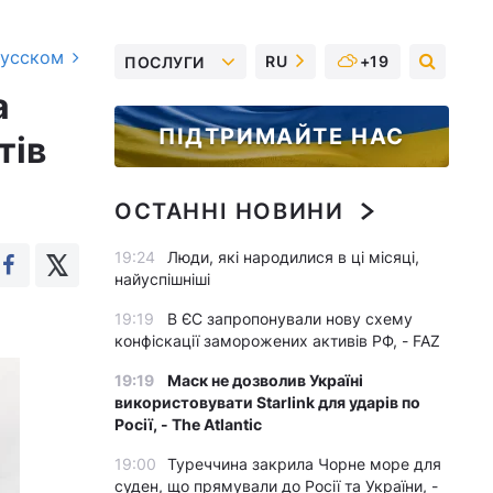
русском
RU
+19
ПОСЛУГИ
а
ПІДТРИМАЙТЕ НАС
тів
ОСТАННІ НОВИНИ
19:24
Люди, які народилися в ці місяці,
найуспішніші
19:19
В ЄС запропонували нову схему
конфіскації заморожених активів РФ, - FAZ
19:19
Маск не дозволив Україні
використовувати Starlink для ударів по
Росії, - The Atlantic
19:00
Туреччина закрила Чорне море для
суден, що прямували до Росії та України, -