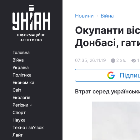
›
Новини
Війна
Окупанти віс
ІНФОРМАЦІЙНЕ
Донбасі, гат
АГЕНТСТВО
Головна
Війна
07:35, 26.11.19
2 хв.
1
Україна
Підпиш
Політика
Економіка
Світ
Втрат серед українськи
Екологія
Регіони
Спорт
Наука
Техно і зв'язок
Лайт