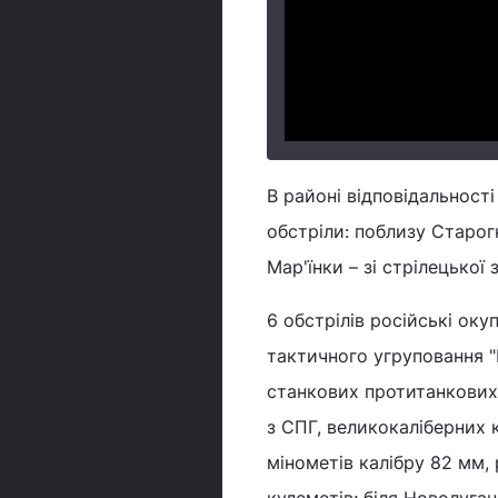
В районі відповідальност
обстріли: поблизу Старогн
Мар'їнки – зі стрілецької з
6 обстрілів російські оку
тактичного угруповання "П
станкових протитанкових 
з СПГ, великокаліберних к
мінометів калібру 82 мм,