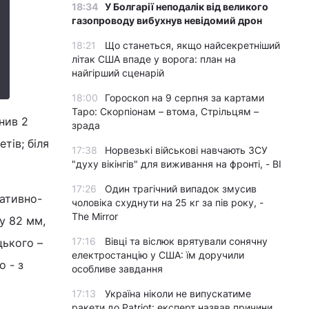
18:34
У Болгарії неподалік від великого
газопроводу вибухнув невідомий дрон
18:21
Що станеться, якщо найсекретніший
літак США впаде у ворога: план на
найгірший сценарій
18:00
Гороскоп на 9 серпня за картами
Таро: Скорпіонам – втома, Стрільцям –
нив 2
зрада
тів; біля
17:38
Норвезькі військові навчають ЗСУ
"духу вікінгів" для виживання на фронті, - BI
17:26
Один трагічний випадок змусив
ративно-
чоловіка схуднути на 25 кг за пів року, -
The Mirror
ру 82 мм,
17:16
Вівці та віслюк врятували сонячну
цького –
електростанцію у США: їм доручили
о - з
особливе завдання
17:13
Україна ніколи не випускатиме
ракети до Patriot: експерт назвав причини