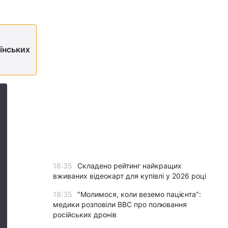
аїнських
18:35
Складено рейтинг найкращих
вживаних відеокарт для купівлі у 2026 році
18:35
"Молимося, коли веземо пацієнта":
медики розповіли BBC про полювання
російських дронів