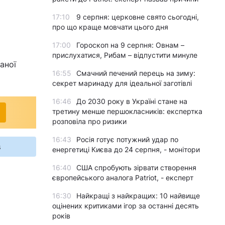
17:10
9 серпня: церковне свято сьогодні,
про що краще мовчати цього дня
17:00
Гороскоп на 9 серпня: Овнам –
прислухатися, Рибам – відпустити минуле
аної
16:55
Смачний печений перець на зиму:
секрет маринаду для ідеальної заготівлі
16:46
До 2030 року в Україні стане на
третину менше першокласників: експертка
розповіла про ризики
16:43
Росія готує потужний удар по
s
енергетиці Києва до 24 серпня, - монітори
16:40
США спробують зірвати створення
європейського аналога Patriot, - експерт
16:30
Найкращі з найкращих: 10 найвище
оцінених критиками ігор за останні десять
років