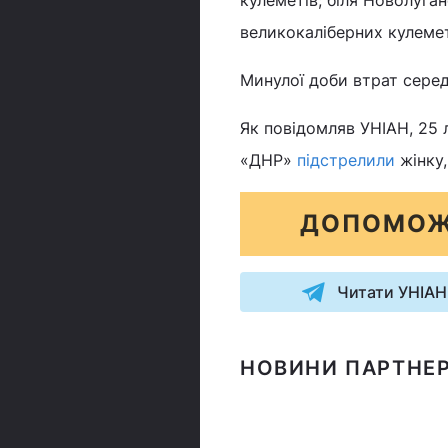
кулеметів; біля Новолуган
великокаліберних кулеметі
Минулої доби втрат серед
Як повідомляв УНІАН, 25 
«ДНР»
підстрелили
жінку,
ДОПОМОЖ
Читати УНІАН
НОВИНИ ПАРТНЕР