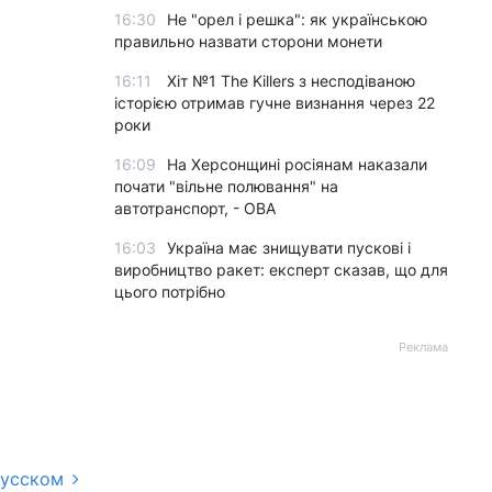
16:30
Не "орел і решка": як українською
правильно назвати сторони монети
16:11
Хіт №1 The Killers з несподіваною
історією отримав гучне визнання через 22
роки
16:09
На Херсонщині росіянам наказали
почати "вільне полювання" на
автотранспорт, - ОВА
16:03
Україна має знищувати пускові і
виробництво ракет: експерт сказав, що для
цього потрібно
Реклама
русском