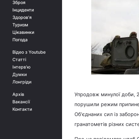
Зброя
Інциденти
Здоров'я
Туризм
Цікавинки
Погода
Відео з Youtube
Статті
Інтерв'ю
Думки
Лонгріди
Упродовж минулої доби, 2
Архів
Вакансії
порушили режим припинен
Контакти
Об'єднаних сил із забор
гранатометів різних систе