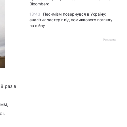
Bloomberg
18:43
Песимізм повернувся в Україну:
аналітик застеріг від помилкового погляду
на війну
Реклама
8 разів
 мм,
ої.