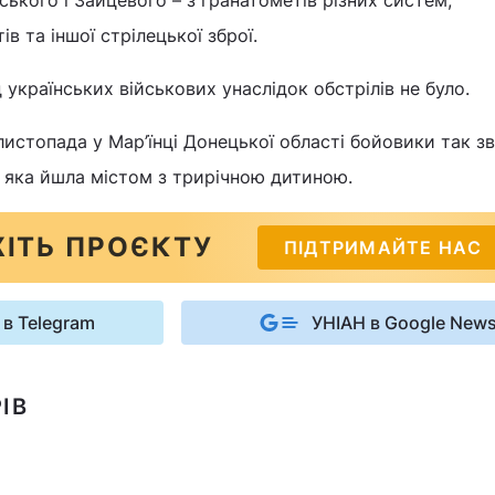
ського і Зайцевого – з гранатометів різних систем,
в та іншої стрілецької зброї.
 українських військових унаслідок обстрілів не було.
листопада у Мар’їнці Донецької області бойовики так зв
 яка йшла містом з трирічною дитиною.
ІТЬ ПРОЄКТУ
ПІДТРИМАЙТЕ НАС
 в Telegram
УНІАН в Google New
ІВ