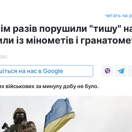
читать на 
ім разів порушили "тишу" н
или із мінометів і гранатоме
392
іться на нас в Google
х військових за минулу добу не було.