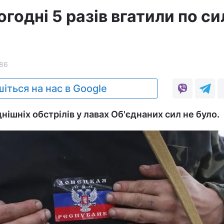
годні 5 разів вгатили по си
86
іться на нас в Google
нішніх обстрілів у лавах Об'єднаних сил не було.