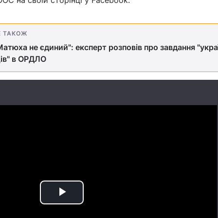
ОС на своїй сторінці у Facebook.
Е ТАКОЖ
Матюха не єдиний": експерт розповів про завдання "укр
ів" в ОРДЛО
Play