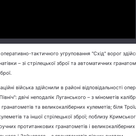
Video
і оперативно-тактичного угруповання "Схід" ворог здійс
атівки – зі стрілецької зброї та автоматичних гранатоме
брої.
паційні війська здійснили в районі відповідальності опе
івніч": двічі неподалік Луганського – з мінометів каліб
гранатометів та великокаліберних кулеметів; біля Трої
улеметів та іншої стрілецької зброї; поблизу Кримськог
 ручних протитанкових гранатометів і великокаліберних