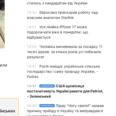
сталось з кандидатом від України
14:54
Євросоюз прискорив роботу над
власним аналогом Starlink
14:51
Уся лінійка iPhone 17 може
подорожчати вже в понеділок: що
відбувається
14:50
Чоловіка висміювали за посадку 11
тисяч дерев: за кілька років усі побачили
результат
шили
14:41
Росія знищує українське сільське
господарство і саму природу України, -
Forbes
14:41
США щомісяця
ОНОВЛЕНО
постачатимуть Україні ракети для Patriot,
- Зеленський
14:40
Лідер "Ногу свело!" назвав
ОНОВЛЕНО
аїнських
причину приїзду в Україну та виправдався
за концерти в Криму