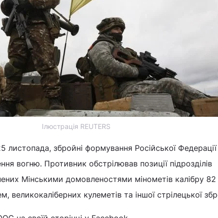
Ілюстрація REUTERS
5 листопада, збройні формування Російської Федерації 
ня вогню. Противник обстрілював позиції підрозділів
онених Мінськими домовленостями мінометів калібру 82
м, великокаліберних кулеметів та іншої стрілецької збр