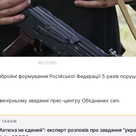
REUTERS
бройні формування Російської Федерації 5 разів пору
.
вечірньому зведенні прес-центру Об’єднаних сил.
Е ТАКОЖ
Матюха не єдиний": експерт розповів про завдання "укр