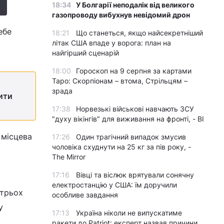
18:34
У Болгарії неподалік від великого
газопроводу вибухнув невідомий дрон
ебе
18:21
Що станеться, якщо найсекретніший
літак США впаде у ворога: план на
найгірший сценарій
18:00
Гороскоп на 9 серпня за картами
Таро: Скорпіонам – втома, Стрільцям –
зрада
рити
17:38
Норвезькі військові навчають ЗСУ
"духу вікінгів" для виживання на фронті, - BI
 місцева
17:26
Один трагічний випадок змусив
чоловіка схуднути на 25 кг за пів року, -
The Mirror
17:16
Вівці та віслюк врятували сонячну
електростанцію у США: їм доручили
 трьох
особливе завдання
У
17:13
Україна ніколи не випускатиме
ракети до Patriot: експерт назвав причини