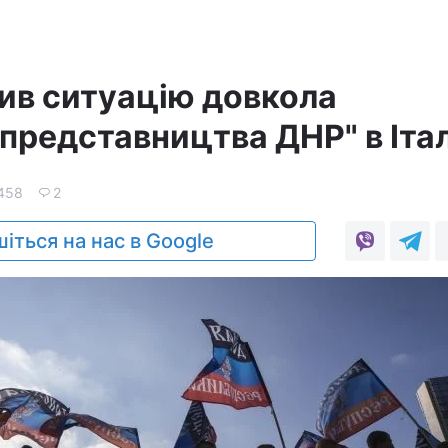
ив ситуацію довкола
"представництва ДНР" в Італ
458
2
іться на нас в Google