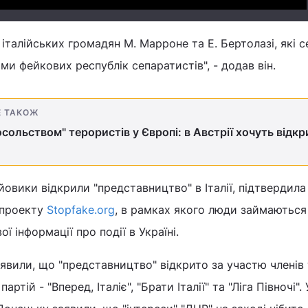
 італійських громадян М. Марроне та Е. Бертолазі, які с
и фейкових республік сепаратистів", - додав він.
Е ТАКОЖ
осольством" терористів у Європі: в Австрії хочуть відк
йовики відкрили "представництво" в Італії, підтвердила
 проекту
Stopfake.org
, в рамках якого люди займаються
 інформації про події в Україні.
явили, що "представництво" відкрито за участю членів
ртій - "Вперед, Італіє", "Брати Італії" та "Ліга Півночі". 