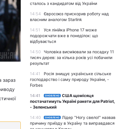
сталось з кандидатом від України
14:54
Євросоюз прискорив роботу над
власним аналогом Starlink
14:51
Уся лінійка iPhone 17 може
подорожчати вже в понеділок: що
відбувається
14:50
Чоловіка висміювали за посадку 11
тисяч дерев: за кілька років усі побачили
результат
14:41
Росія знищує українське сільське
господарство і саму природу України, -
а зараз
Forbes
приводу
14:41
США щомісяця
ОНОВЛЕНО
стичної
постачатимуть Україні ракети для Patriot,
- Зеленський
14:40
Лідер "Ногу свело!" назвав
ОНОВЛЕНО
причину приїзду в Україну та виправдався
за концерти в Криму