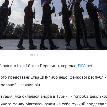
REUTERS
країни в Італії Євген Перелигін, передає
ЛІГА.net
.
ого представництва ДНР" або іншої фейкової республік
тровано", - заявив він.
уація, яка склалася вчора в Турині, - "спроба декілько
йного фонду Магеллан взяти на себе функції представл