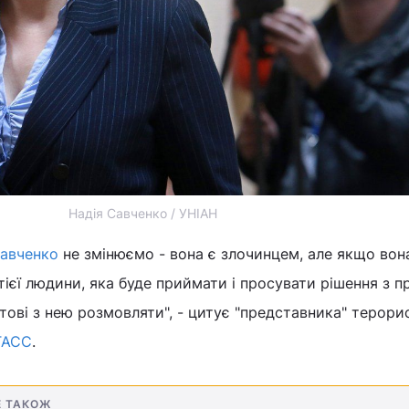
Надія Савченко / УНІАН
Савченко
не змінюємо - вона є злочинцем, але якщо вон
тієї людини, яка буде приймати і просувати рішення з 
тові з нею розмовляти", - цитує "представника" терори
ТАСС
.
Е ТАКОЖ