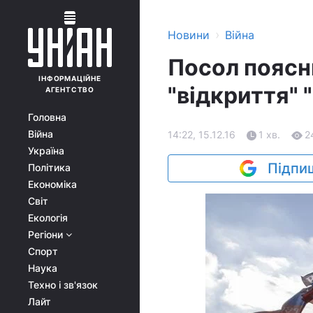
›
Новини
Війна
Посол поясн
ІНФОРМАЦІЙНЕ
"відкриття" 
АГЕНТСТВО
Головна
Війна
14:22, 15.12.16
1 хв.
2
Україна
Підпиш
Політика
Економіка
Світ
Екологія
Регіони
Спорт
Наука
Техно і зв'язок
Лайт