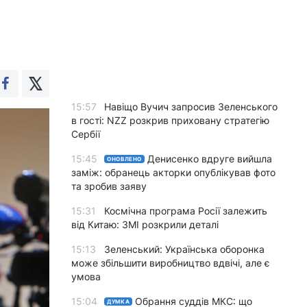
15:57
Навіщо Вучич запросив Зеленського
в гості: NZZ розкрив приховану стратегію
Сербії
15:45
Денисенко вдруге вийшла
ОНОВЛЕНО
заміж: обранець акторки опублікував фото
та зробив заяву
15:31
Космічна програма Росії залежить
від Китаю: ЗМІ розкрили деталі
15:13
Зеленський: Українська оборонка
може збільшити виробництво вдвічі, але є
умова
15:04
Обрання суддів МКС: що
ДУМКА