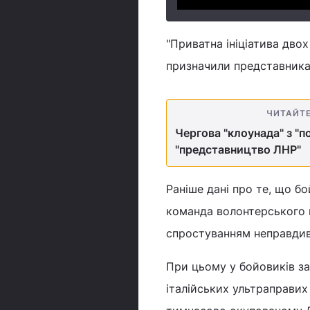
"Приватна ініціатива двох
призначили представникам
ЧИТАЙТ
Чергова "клоунада" з "п
"представництво ЛНР"
Раніше дані про те, що бо
команда волонтерського
спростуванням неправдивої
При цьому у бойовиків за
італійських ультраправих па