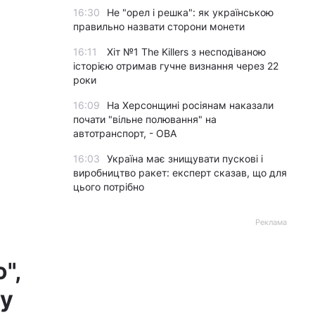
16:30
Не "орел і решка": як українською
правильно назвати сторони монети
16:11
Хіт №1 The Killers з несподіваною
історією отримав гучне визнання через 22
роки
16:09
На Херсонщині росіянам наказали
почати "вільне полювання" на
автотранспорт, - ОВА
16:03
Україна має знищувати пускові і
виробництво ракет: експерт сказав, що для
цього потрібно
Реклама
",
ну