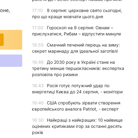
оне,
17:10
9 серпня: церковне свято сьогодні,
про що краще мовчати цього дня
17:00
Гороскоп на 9 серпня: Овнам –
прислухатися, Рибам – відпустити минуле
16:55
Смачний печений перець на зиму:
секрет маринаду для ідеальної заготівлі
16:46
До 2030 року в Україні стане на
третину менше першокласників: експертка
розповіла про ризики
16:43
Росія готує потужний удар по
енергетиці Києва до 24 серпня, - монітори
16:40
США спробують зірвати створення
європейського аналога Patriot, - експерт
16:30
Найкращі з найкращих: 10 найвище
оцінених критиками ігор за останні десять
років