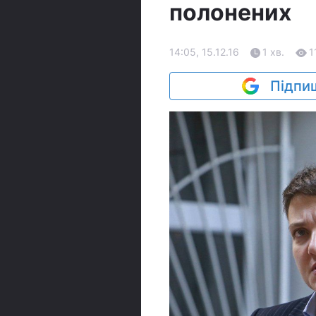
полонених
14:05, 15.12.16
1 хв.
1
Підпиш