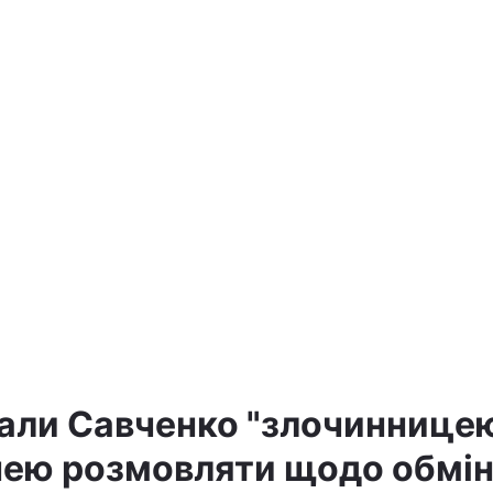
вали Савченко "злочинницею
 нею розмовляти щодо обмі