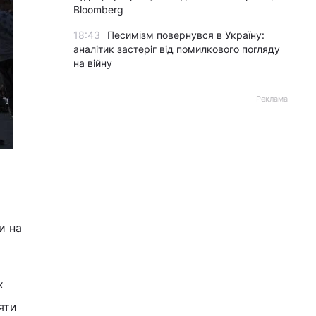
Bloomberg
18:43
Песимізм повернувся в Україну:
аналітик застеріг від помилкового погляду
на війну
Реклама
и на
х
яти