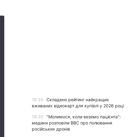
18:35
Складено рейтинг найкращих
вживаних відеокарт для купівлі у 2026 році
18:35
"Молимося, коли веземо пацієнта":
медики розповіли BBC про полювання
російських дронів