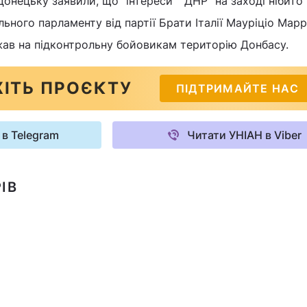
нецьку заявили, що "інтереси" "ДНР" на заході нібито
ьного парламенту від партії Брати Італії Мауріціо Марр
жав на підконтрольну бойовикам територію Донбасу.
ІТЬ ПРОЄКТУ
ПІДТРИМАЙТЕ НАС
 в Telegram
Читати УНІАН в Viber
ІВ