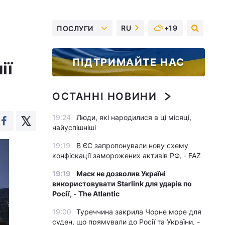
RU
+19
ПОСЛУГИ
ПІДТРИМАЙТЕ НАС
ії
ОСТАННІ НОВИНИ
19:24
Люди, які народилися в ці місяці,
найуспішніші
19:19
В ЄС запропонували нову схему
конфіскації заморожених активів РФ, - FAZ
19:19
Маск не дозволив Україні
використовувати Starlink для ударів по
Росії, - The Atlantic
19:00
Туреччина закрила Чорне море для
суден, що прямували до Росії та України, -