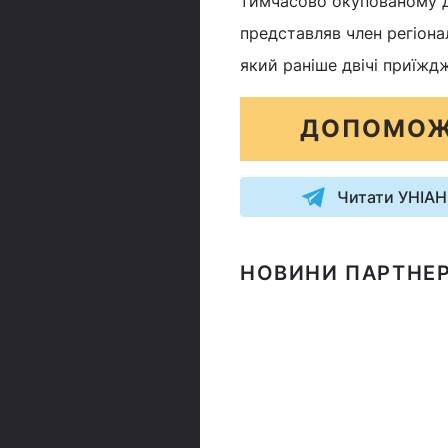
тимчасово окупованому До
представляв член регіонал
який раніше двічі приїжд
ДОПОМОЖ
Читати УНІАН
НОВИНИ ПАРТНЕР