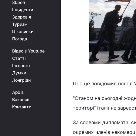
Зброя
Інциденти
Здоров'я
Туризм
Цікавинки
Погода
Відео з Youtube
Статті
Інтерв'ю
Думки
Лонгріди
Про це повідомив посол У
Архів
"Станом на сьогодні жодн
Вакансії
Контакти
території Італії не зареєс
За словами дипломата, сит
окремих членів некомерці