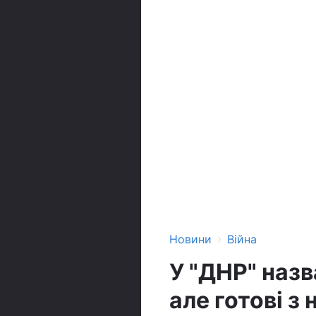
›
Новини
Війна
У "ДНР" наз
але готові з