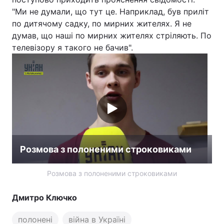
"Ми не думали, що тут це. Наприклад, був приліт
по дитячому садку, по мирних жителях. Я не
думав, що наші по мирних жителях стріляють. По
телевізору я такого не бачив".
Розмова з полоненими строковиками
Розмова з полоненими строковиками
Дмитро Ключко
полонені
війна в Україні