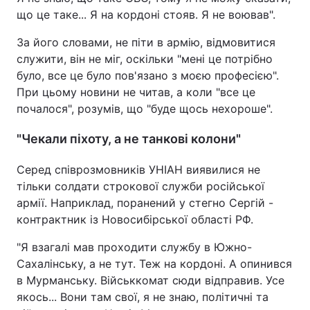
що це таке... Я на кордоні стояв. Я не воював".
За його словами, не піти в армію, відмовитися
служити, він не міг, оскільки "мені це потрібно
було, все це було пов'язано з моєю професією".
При цьому новини не читав, а коли "все це
почалося", розумів, що "буде щось нехороше".
"Чекали піхоту, а не танкові колони"
Серед співрозмовників УНІАН виявилися не
тільки солдати строкової служби російської
армії. Наприклад, поранений у стегно Сергій -
контрактник із Новосибірської області РФ.
"Я взагалі мав проходити службу в Южно-
Сахалінську, а не тут. Теж на кордоні. А опинився
в Мурманську. Військкомат сюди відправив. Усе
якось... Вони там свої, я не знаю, політичні та