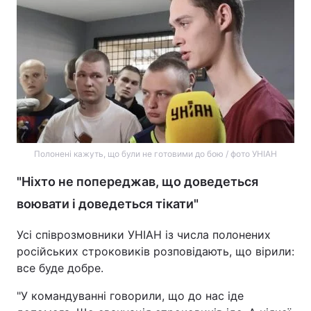
Лонгріди
Відео з Youtube
Статті
Інтерв'ю
Думки
Архів
Вакансії
Полонені кажуть, що були не готовими до бою / фото УНІАН
Контакти
"Ніхто не попереджав, що доведеться
Послуги
воювати і доведеться тікати"
Усі співрозмовники УНІАН із числа полонених
російських строковиків розповідають, що вірили:
все буде добре.
"У командуванні говорили, що до нас іде