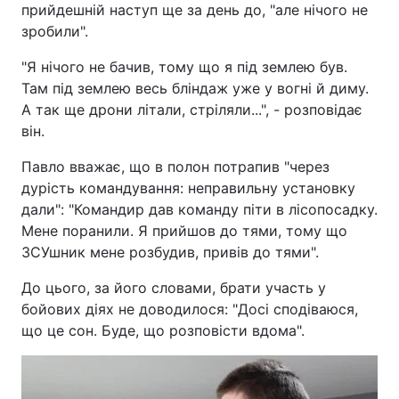
прийдешній наступ ще за день до, "але нічого не
зробили".
"Я нічого не бачив, тому що я під землею був.
Головна
Війна
Там під землею весь бліндаж уже у вогні й диму.
А так ще дрони літали, стріляли...", - розповідає
Україна
Політика
він.
Економіка
Світ
Павло вважає, що в полон потрапив "через
дурість командування: неправильну установку
Спорт
Наука
дали": "Командир дав команду піти в лісопосадку.
Мене поранили. Я прийшов до тями, тому що
Техно і зв'язок
Лайт
ЗСУшник мене розбудив, привів до тями".
Зброя
Інциденти
До цього, за його словами, брати участь у
бойових діях не доводилося: "Досі сподіваюся,
Здоров'я
Туризм
що це сон. Буде, що розповісти вдома".
Цікавинки
Погода
Екологія
Регіони