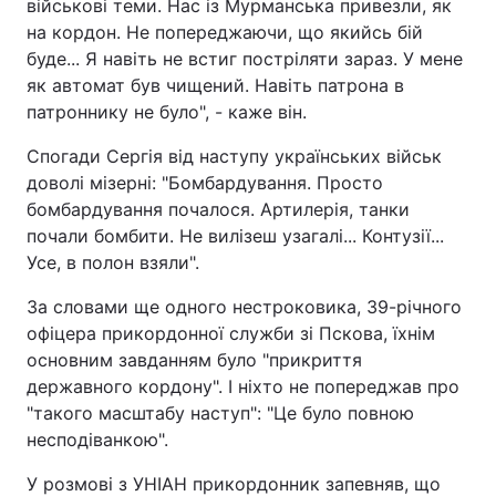
військові теми. Нас із Мурманська привезли, як
на кордон. Не попереджаючи, що якийсь бій
буде... Я навіть не встиг постріляти зараз. У мене
як автомат був чищений. Навіть патрона в
патроннику не було", - каже він.
Спогади Сергія від наступу українських військ
доволі мізерні: "Бомбардування. Просто
бомбардування почалося. Артилерія, танки
почали бомбити. Не вилізеш узагалі... Контузії...
Усе, в полон взяли".
За словами ще одного нестроковика, 39-річного
офіцера прикордонної служби зі Пскова, їхнім
основним завданням було "прикриття
державного кордону". І ніхто не попереджав про
"такого масштабу наступ": "Це було повною
несподіванкою".
У розмові з УНІАН прикордонник запевняв, що