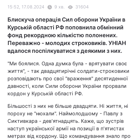
15:52, 17.08.2024
9 хв.
31604
Блискуча операція Сил оборони України в
Курській області РФ поповнила обмінний
фонд рекордною кількістю полонених.
Переважно - молодих строковиків. УНІАН
вдалося поспілкуватися з деякими з них.
"Ми боялися. Одна думка була - врятувати своє
життя", - так двадцятирічні солдати-строковики
розповідають про свої "враження" десятиденної
давності, коли Сили оборони України прорвали
кордон у Курській області РФ.
Більшості з них не більше двадцяти. Ні життя, ні
пороху не "нюхали". Наймолодшому - Павлу з
Сиктивкара - дев'ятнадцять. Каже, що зустрів
наступ української армії на позиції в п'ятистах
метрах від кордону. Що командування знало про