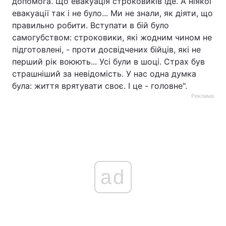
допомога. Що евакуація строковиків іде. А ніякої
евакуації так і не було... Ми не знали, як діяти, що
Тема оформлення
правильно робити. Вступати в бій було
самогубством: строковики, які жодним чином не
підготовлені, - проти досвідчених бійців, які не
перший рік воюють... Усі були в шоці. Страх був
страшніший за невідомість. У нас одна думка
була: життя врятувати своє. І це - головне".
Реклама
ad