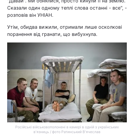
"Давай". Ми обнялися, просто кинули її на землю.
Сказали один одному теплі слова останні - все", -
розповів він УНІАН.
Утім, обидва вижили, отримали лише осколкові
поранення від гранати, що вибухнула.
Російські військовополонені в камері в одній з українських
в'язниць / фото Ратинський В'ячеслав