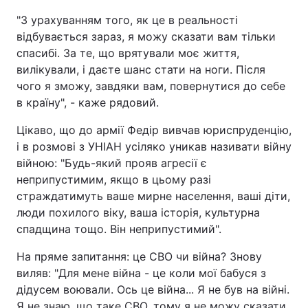
"З урахуванням того, як це в реальності
відбувається зараз, я можу сказати вам тільки
спасибі. За те, що врятували моє життя,
вилікували, і даєте шанс стати на ноги. Після
чого я зможу, завдяки вам, повернутися до себе
в країну", - каже рядовий.
Цікаво, що до армії Федір вивчав юриспруденцію,
і в розмові з УНІАН усіляко уникав називати війну
війною: "Будь-який прояв агресії є
неприпустимим, якщо в цьому разі
страждатимуть ваше мирне населення, ваші діти,
люди похилого віку, ваша історія, культурна
спадщина тощо. Він неприпустимий".
На пряме запитання: це СВО чи війна? Знову
виляв: "Для мене війна - це коли мої бабуся з
дідусем воювали. Ось це війна... Я не був на війні.
Я не знаю, що таке СВО, тому я не можу сказати,