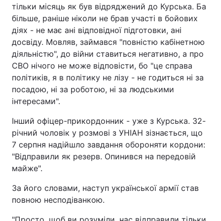
тільки місяць як був відряджений до Курська. Ба
більше, раніше ніколи не брав участі в бойових
діях - не має ані відповідної підготовки, ані
досвіду. Мовляв, займався "повністю кабінетною
діяльністю", до війни ставиться негативно, а про
СВО нічого не може відповісти, бо "це справа
політиків, я в політику не лізу - не годиться ні за
посадою, ні за роботою, ні за людськими
інтересами".
Інший офіцер-прикордонник - уже з Курська. 32-
річний чоловік у розмові з УНІАН зізнається, що
7 серпня надійшло завдання обороняти кордони:
"Відправили як резерв. Опинився на передовій
майже".
За його словами, наступ української армії став
повною несподіванкою.
"Просто, щоб ви розуміли, нас відправили тільки