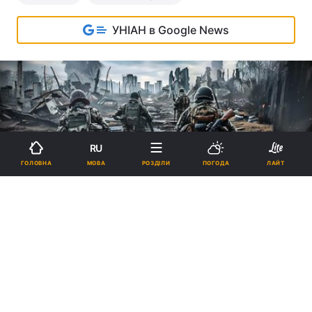
УНІАН в Google News
RU
МОВА
ГОЛОВНА
РОЗДІЛИ
ПОГОДА
ЛАЙТ
"Курська дуга" 2.0: "санітарна
зона" на території агресора