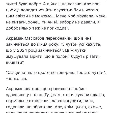
житті було добре. А війна - це погано. Але при
цьому, доводиться йти служити: "Ми нічого з
цим вдіяти не можемо... Мене мобілізували, мене
не питали, хочеш ти чи ні, вибору не давали, я
добровільно теж не приходив".
Акраман Масхабов переконаний, що війна
закінчиться до кінця року: "З чуток усі кажуть,
що у 2024 році закінчиться". Ці ж чутки
змушували вірити, що в полоні "будуть різати,
вбивати".
"Офіційно ніхто цього не говорив. Просто чутки",
- каже він.
Акраман вважає, що правильно зробив,
здавшись у полон. Тут, замість очікуваних жахів,
нормальне ставлення: давали курити, пити,
годували, не ображали. Але, крім цього, схоже,
поступово приходить прояснення свідомості: