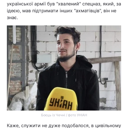
української армії був "хвалений" спецназ, який, за
ідеєю, мав підтримати інших "ахматівців", він не
знає.
Боєць із Чечні / фото УНІАН
Каже, служити не дуже подобалося, в цивільному