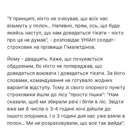
"У принципі, ніхто не очікував, що всіх нас
візьмуть у полон... Напевно, прям, ось, що буде
якийсь наступ, що нам доведеться тікати - ніхто
про це не думав", - розповідає УНІАН солдат-
строковик на прізвище Гімалетдінов.
Йому - двадцять. Каже, що почувається
обдуреним, бо ніхто не попереджав, що
доведеться воювати і доведеться тікати. За його
словами, командування не готувало жодних
варіантів відступу. Тому зі свого опорного пункту
строковики йшли до лісу "просто пішки": "Нам
сказали, щоб ми збирали речі і бігли в ліс. Звідти
вже ми 8 числа о 3-4 годині ночі дійшли до
іншого опорника. І о 3 годині дня нас уже взяли в
полон... Ми не розраховували, що все так вийде".