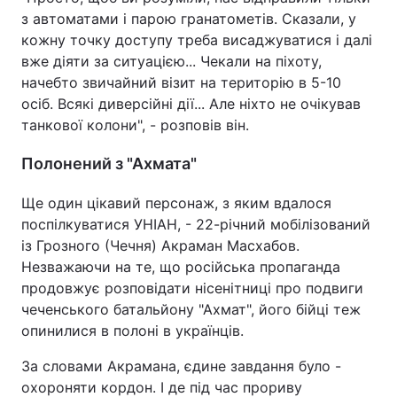
з автоматами і парою гранатометів. Сказали, у
кожну точку доступу треба висаджуватися і далі
вже діяти за ситуацією... Чекали на піхоту,
начебто звичайний візит на територію в 5-10
осіб. Всякі диверсійні дії... Але ніхто не очікував
танкової колони", - розповів він.
Полонений з "Ахмата"
Ще один цікавий персонаж, з яким вдалося
поспілкуватися УНІАН, - 22-річний мобілізований
із Грозного (Чечня) Акраман Масхабов.
Незважаючи на те, що російська пропаганда
продовжує розповідати нісенітниці про подвиги
чеченського батальйону "Ахмат", його бійці теж
опинилися в полоні в українців.
За словами Акрамана, єдине завдання було -
охороняти кордон. І де під час прориву