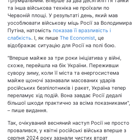
тріумфальним. Вперше за два десятиліття танки
та інша військова техніка не проїхали по
Червоній площі. У результаті день, який мав
уособлювати військову міць Росії за Володимира
Путіна, натомість
показав її вразливість і
слабкість
. І, як пише
The Economist
, це
відображає ситуацію для Росії на полі бою.
"Вперше майже за три роки ініціатива у війні,
схоже, перейшла на бік України. Переживши
сувору зиму, коли її міста та енергосистема
майже щоночі зазнавали масованих ударів
російських безпілотників і ракет, Україна тепер
переламує хід подій. Вона завдає Росії дедалі
більшої шкоди практично за всіма показниками",
– пише видання.
Так, очікуваний весняний наступ Росії не просто
провалився, у квітні російські війська вперше з
серпня 2024 року зазнали чистих втрат