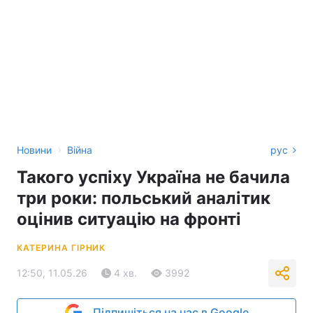
›
Новини
Війна
рус
Такого успіху Україна не бачила
три роки: польський аналітик
оцінив ситуацію на фронті
КАТЕРИНА ГІРНИК
12:50, 11.05.26
4 хв.
3992
Підпишіться на нас в Google