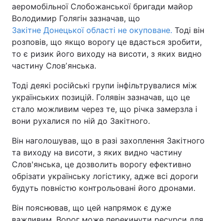
аеромобільної Слобожанської бригади майор
Володимир Голягін зазначав, що
Закітне Донецької області не окуповане.
Тоді він
розповів, що якщо ворогу це вдасться зробити,
то є ризик його виходу на висоти, з яких видно
частину Словʼянська.
Тоді деякі російські групи інфільтрувалися між
українських позицій. Голявін зазначав, що це
стало можливим через те, що річка замерзла і
вони рухалися по ній до Закітного.
Він наголошував, що в разі захоплення Закітного
та виходу на висоти, з яких видно частину
Слов'янська, це дозволить ворогу ефективно
обрізати українську логістику, адже всі дороги
будуть повністю контрольовані його дронами.
Він пояснював, що цей напрямок є дуже
важливим. Ворог може перекинути ресурси для