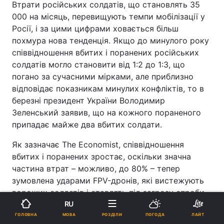
Втрати російських солдатів, що становлять 35
000 на місяць, перевищують темпи мобілізації у
Росії, і за цими цифрами ховається більш
похмура нова тенденція. Якщо до минулого року
співвідношення вбитих і поранених російських
солдатів могло становити від 1:2 до 1:3, що
погано за сучасними мірками, але приблизно
відповідає показникам минулих конфліктів, то в
березні президент України Володимир
Зеленський заявив, що на кожного пораненого
припадає майже два вбитих солдати.
Як зазначає The Economist, співвідношення
вбитих і поранених зростає, оскільки значна
частина втрат – можливо, до 80% – тепер
зумовлена ударами FPV-дронів, які вистежують
ворожих солдатів і ставлять під загрозу спроби
медичної евакуації.
RU
МОВА
ГОЛОВНА
РОЗДІЛИ
ПОГОДА
ЛАЙТ