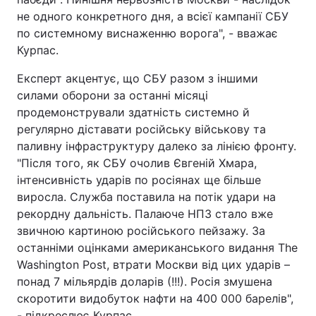
не одного конкретного дня, а всієї кампанії СБУ
Лонгріди
по системному виснаженню ворога", - вважає
Курпас.
Відео з Youtube
Статті
Експерт акцентує, що СБУ разом з іншими
силами оборони за останні місяці
Інтерв'ю
Думки
продемонстрували здатність системно й
регулярно діставати російську військову та
Архів
Вакансії
паливну інфраструктуру далеко за лінією фронту.
Контакти
"Після того, як СБУ очолив Євгеній Хмара,
інтенсивність ударів по росіянах ще більше
Послуги
виросла. Служба поставила на потік удари на
рекордну дальність. Палаюче НПЗ стало вже
звичною картиною російського пейзажу. За
останніми оцінками американського видання The
Washington Post, втрати Москви від цих ударів –
понад 7 мільярдів доларів (!!!). Росія змушена
скоротити видобуток нафти на 400 000 барелів",
- підкреслює Курпас.