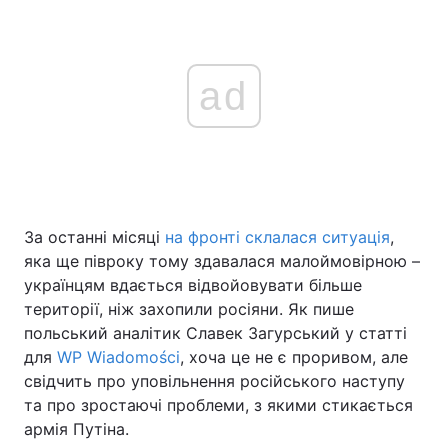
ad
За останні місяці
на фронті склалася ситуація
,
яка ще півроку тому здавалася малоймовірною –
українцям вдається відвойовувати більше
території, ніж захопили росіяни. Як пише
польський аналітик Славек Загурський у статті
для
WP Wiadomości
, хоча це не є проривом, але
свідчить про уповільнення російського наступу
та про зростаючі проблеми, з якими стикається
армія Путіна.