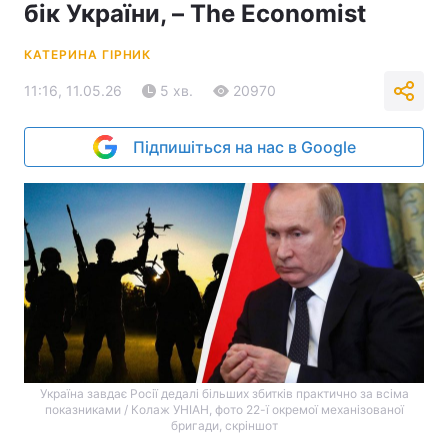
бік України, – The Economist
КАТЕРИНА ГІРНИК
11:16, 11.05.26
5 хв.
20970
Підпишіться на нас в Google
Україна завдає Росії дедалі більших збитків практично за всіма
показниками / Колаж УНІАН, фото 22-ї окремої механізованої
бригади, скріншот