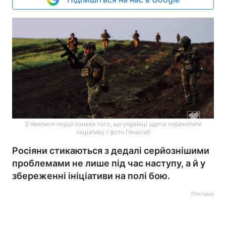
З'явилися перші ознаки того, що українці здатні перехопити
ініціативу / фото Генштаб
Росіяни стикаються з дедалі серйознішими
проблемами не лише під час наступу, а й у
збереженні ініціативи на полі бою.
Реклама