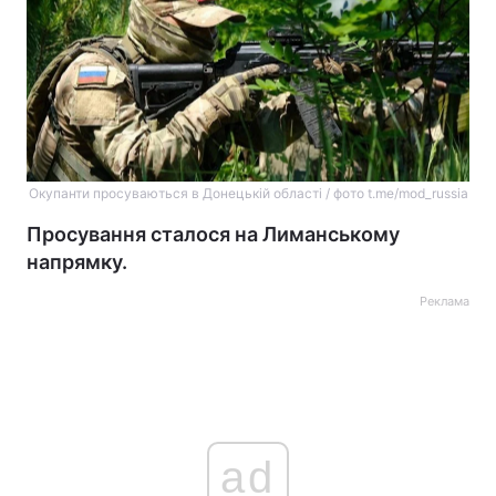
Окупанти просуваються в Донецькій області / фото t.me/mod_russia
Просування сталося на Лиманському
напрямку.
Реклама
ad