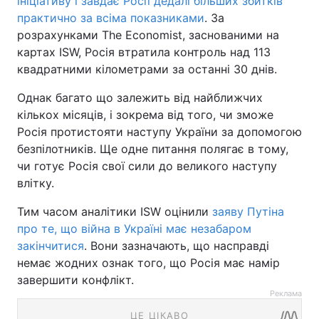
ініціативу і завдає Росії дедалі більших збитків
практично за всіма показниками
. За
розрахунками The Economist, заснованими на
картах ISW, Росія втратила контроль над 113
квадратними кілометрами за останні 30 днів.
Однак багато що залежить від найближчих
кількох місяців, і зокрема від того, чи зможе
Росія протистояти наступу України за допомогою
безпілотників. Ще одне питання полягає в тому,
чи готує Росія свої сили до великого наступу
влітку.
Тим часом аналітики ISW оцінили
заяву Путіна
про те, що війна в Україні має незабаром
закінчитися
. Вони зазначають, що насправді
немає жодних ознак того, що Росія має намір
завершити конфлікт.
Реклама