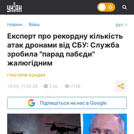
›
Новини
Війна
рус
Експерт про рекордну кількість
атак дронами від СБУ: Служба
зробила "парад пабєди"
жалюгідним
ГРИГОРІЙ БОНДАР
13:04, 11.05.26
2 хв.
7728
Підпишіться на нас в Google