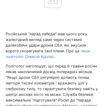
ad
Головна
Війна
Україна
Політика
Російський "парад пабєди" мав цього року
жалюгідний вигляд саме через системні
Економіка
Світ
далекобійні удари дронів СБУ, які змусили
ворога скорегувати свої плани. Про це
пише
Спорт
Наука
політолог Олексій Курпас.
Техно і зв'язок
Лайт
Політолог наголошує, що перед 9 травня росіян
лякав накопичений досвід попередніх місяців.
Зброя
Інциденти
"Якщо дрони СБУ регулярно долають понад
півтори тисячі кілометрів і вражають цілі у
Здоров'я
Туризм
глибокому тилу, то гарантувати безпеку навіть у
Цікавинки
Погода
центрі москви ніхто не може. Служба безпеки
максимально "підготувала" Росію до "парада
Екологія
Регіони
пабєди". Нинішня нервозність Москви - наслідок