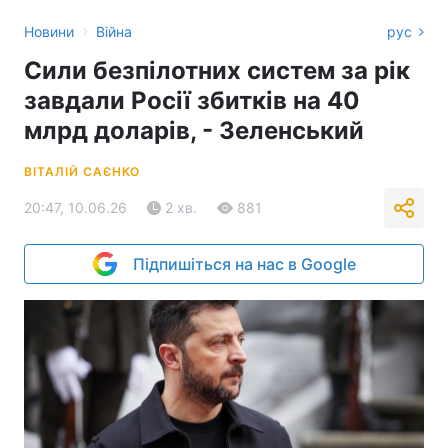
›
Новини
Війна
рус
Сили безпілотних систем за рік
завдали Росії збитків на 40
млрд доларів, - Зеленський
ВІТАЛІЙ САЄНКО
20:47, 10.06.26
2 хв.
881
Підпишіться на нас в Google