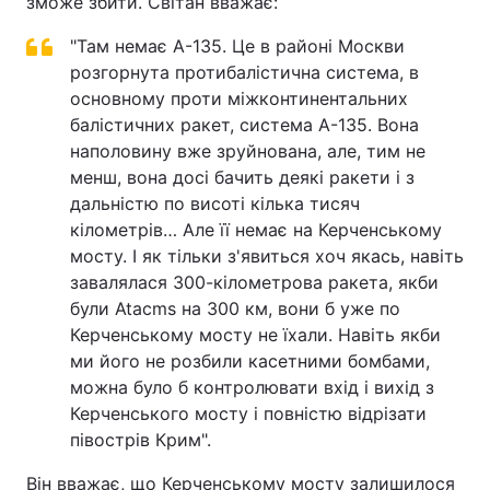
зможе збити. Світан вважає:
"Там немає А-135. Це в районі Москви
розгорнута протибалістична система, в
основному проти міжконтинентальних
балістичних ракет, система А-135. Вона
наполовину вже зруйнована, але, тим не
менш, вона досі бачить деякі ракети і з
дальністю по висоті кілька тисяч
кілометрів… Але її немає на Керченському
мосту. І як тільки з'явиться хоч якась, навіть
завалялася 300-кілометрова ракета, якби
були Atacms на 300 км, вони б уже по
Керченському мосту не їхали. Навіть якби
ми його не розбили касетними бомбами,
можна було б контролювати вхід і вихід з
Керченського мосту і повністю відрізати
півострів Крим".
Він вважає, що Керченському мосту залишилося