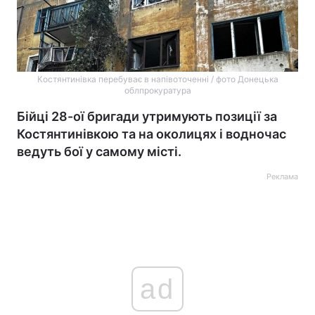
Костянтинівка перебуває в напівоточенні / фото Донецька
облпрокуратура
Бійці 28-ої бригади утримують позиції за
Костянтинівкою та на околицях і водночас
ведуть бої у самому місті.
Реклама
ad