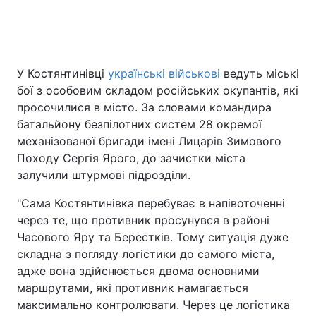
Головна
Війна
У Костянтинівці
українські військові
ведуть міські
бої з особовим складом російських окупантів, які
Україна
Політика
просочилися в місто. За словами командира
Економіка
Світ
батальйону безпілотних систем 28 окремої
механізованої бригади імені Лицарів Зимового
Спорт
Наука
Походу Сергія Ярого, до зачистки міста
залучили штурмові підрозділи.
Техно і зв'язок
Лайт
"Сама Костянтинівка перебуває в напівоточенні
Зброя
Інциденти
через те, що противник просунувся в районі
Часового Яру та Берестків. Тому ситуація дуже
Здоров'я
Туризм
складна з погляду логістики до самого міста,
адже вона здійснюється двома основними
Цікавинки
Погода
маршрутами, які противник намагається
максимально контролювати. Через це логістика
Екологія
Регіони