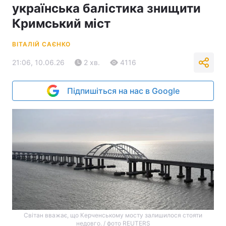
українська балістика знищити
Кримський міст
ВІТАЛІЙ САЄНКО
21:06, 10.06.26
2 хв.
4116
Підпишіться на нас в Google
Світан вважає, що Керченському мосту залишилося стояти
недовго. / фото REUTERS