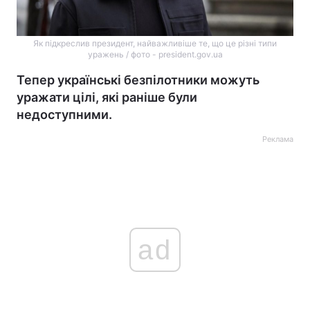
Як підкреслив президент, найважливіше те, що це різні типи
уражень / фото - president.gov.ua
Тепер українські безпілотники можуть
уражати цілі, які раніше були
недоступними.
Реклама
ad