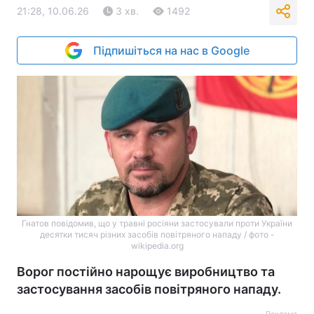
21:28, 10.06.26
3 хв.
1492
Підпишіться на нас в Google
Гнатов повідомив, що у травні росіяни застосували проти України
десятки тисяч різних засобів повітряного нападу / фото -
wikipedia.org
Ворог постійно нарощує виробництво та
застосування засобів повітряного нападу.