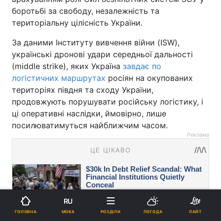
боротьбі за свободу, незалежність та
територіальну цілісність України.
За даними Інституту вивчення війни (ISW),
українські дронові удари середньої дальності
(middle strike), яких Україна
завдає по
логістичних маршрутах
росіян на окупованих
територіях півдня та сходу України,
продовжують порушувати російську логістику, і
ці оперативні наслідки, ймовірно, лише
посилюватимуться найближчим часом.
Реклама
RU
МОВА
ГОЛОВНА
РОЗДІЛИ
ПОГОДА
ЛАЙТ