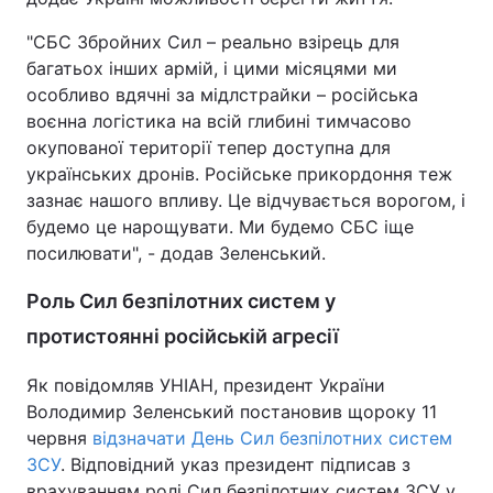
"СБС Збройних Сил – реально взірець для
багатьох інших армій, і цими місяцями ми
особливо вдячні за мідлстрайки – російська
воєнна логістика на всій глибині тимчасово
окупованої території тепер доступна для
українських дронів. Російське прикордоння теж
зазнає нашого впливу. Це відчувається ворогом, і
будемо це нарощувати. Ми будемо СБС іще
посилювати", - додав Зеленський.
Роль Сил безпілотних систем у
протистоянні російській агресії
Як повідомляв УНІАН, президент України
Володимир Зеленський постановив щороку 11
червня
відзначати День Сил безпілотних систем
ЗСУ
. Відповідний указ президент підписав з
врахуванням ролі Сил безпілотних систем ЗСУ у