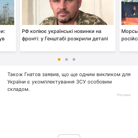
ри:
РФ копіює українські новинки на
Морськ
ув
фронті: у Генштабі розкрили деталі
російс
Також Гнатов заявив, що ще одним викликом для
України є укомплектування ЗСУ особовим
складом.
Реклама