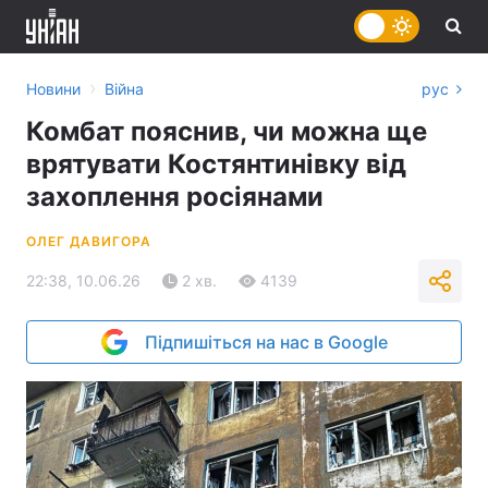
›
Новини
Війна
рус
Комбат пояснив, чи можна ще
врятувати Костянтинівку від
захоплення росіянами
ОЛЕГ ДАВИГОРА
22:38, 10.06.26
2 хв.
4139
Підпишіться на нас в Google