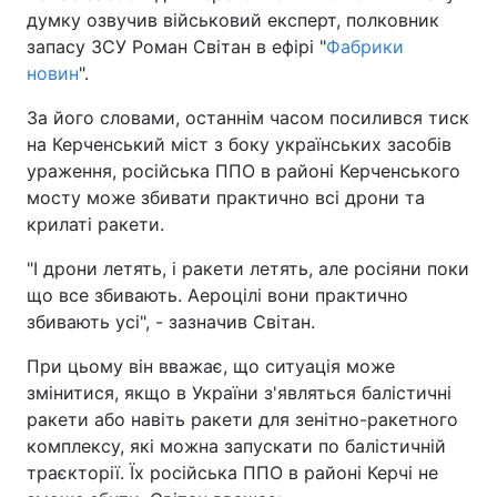
думку озвучив військовий експерт, полковник
запасу ЗСУ Роман Світан в ефірі "
Фабрики
новин
".
За його словами, останнім часом посилився тиск
на Керченський міст з боку українських засобів
ураження, російська ППО в районі Керченського
мосту може збивати практично всі дрони та
крилаті ракети.
"І дрони летять, і ракети летять, але росіяни поки
що все збивають. Аероцілі вони практично
збивають усі", - зазначив Світан.
При цьому він вважає, що ситуація може
змінитися, якщо в України з'являться балістичні
ракети або навіть ракети для зенітно-ракетного
комплексу, які можна запускати по балістичній
траєкторії. Їх російська ППО в районі Керчі не