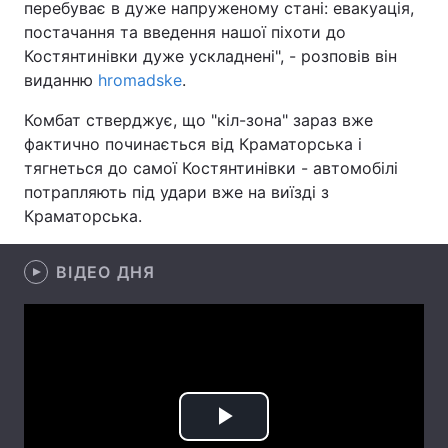
перебуває в дуже напруженому стані: евакуація,
постачання та введення нашої піхоти до
Лонгріди
Костянтинівки дуже ускладнені", - розповів він
виданню
hromadske
.
Відео з Youtube
Статті
Комбат стверджує, що "кіл-зона" зараз вже
Інтерв'ю
Думки
фактично починається від Краматорська і
тягнеться до самої Костянтинівки - автомобілі
Архів
Вакансії
потрапляють під удари вже на виїзді з
Краматорська.
Контакти
Послуги
ВІДЕО ДНЯ
Play