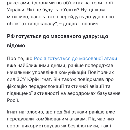
ракетами, і дронами по об'єктах на території
України. Які це будуть об'єкти? Ну, цілком
Тема оформлення
можливо, навіть вже і перейдуть до ударів по
об'єктах водоканалу", – додав Попович.
РФ готується до масованого удару: що
відомо
Про те, що
Росія готується до масованої атаки
вже найближчими днями, раніше попереджав
начальник управління комунікацій Повітряних
сил ЗСУ Юрій Ігнат. Він також повідомляв про
фіксацію передислокації тактичної авіації та
підвищеної активності на аеродромах базування
Росії.
Ігнат наголосив, що подібні ознаки раніше вже
передували комбінованим атакам. Під час них
ворог використовував як безпілотники, так і