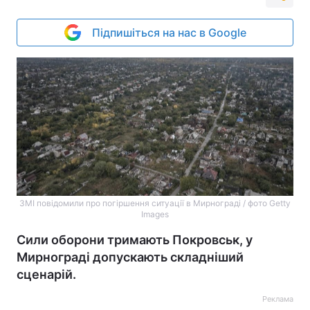
Підпишіться на нас в Google
ЗМІ повідомили про погіршення ситуації в Мирнограді / фото Getty
Images
Сили оборони тримають Покровськ, у
Мирнограді допускають складніший
сценарій.
Реклама