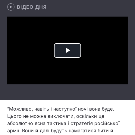
ВІДЕО ДНЯ
Лонгріди
Відео з Youtube
Статті
Інтерв'ю
Думки
Архів
Вакансії
Play
Контакти
Video
Послуги
"Можливо, навіть і наступної ночі вона буде.
Цього не можна виключати, оскільки це
абсолютно ясна тактика і стратегія російської
армії. Вони й далі будуть намагатися бити й