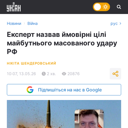
›
Новини
Війна
рус
Експерт назвав ймовірні цілі
майбутнього масованого удару
РФ
НІКІТА ШЕНДЕРОВСЬКИЙ
10:07, 13.05.26
2 хв.
20876
Підпишіться на нас в Google