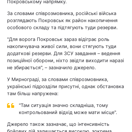
Покровському напрямку.
За словами співрозмовника, російські війська
розглядають Покровськ як район накопичення
особового складу та підтягують туди резерви.
"Для ворога Покровськ зараз відіграє роль
накопичувача живої сили, вони стягують туди
додаткові резерви. Для ЗСУ завдання – ведення
позиційної оборони, ніхто звідти виходити наразі
не збирається", – зазначило джерело.
У Мирнограді, за словами співрозмовника,
українські підрозділи присутні, однак обстановка
там більш напружена:
"Там ситуація значно складніша, тому
контрольований відхід може мати місце".
Джерело також зазначає, що інтенсивність
бойових дій залишається високою, зокрема