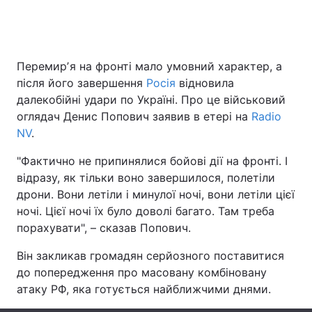
Головна
Війна
Перемирʼя на фронті мало умовний характер, а
після його завершення
Росія
відновила
Україна
Політика
далекобійні удари по Україні. Про це військовий
оглядач Денис Попович заявив в етері на
Radio
Економіка
Світ
NV
.
Спорт
Наука
"Фактично не припинялися бойові дії на фронті. І
відразу, як тільки воно завершилося, полетіли
Техно і зв'язок
Лайт
дрони. Вони летіли і минулої ночі, вони летіли цієї
ночі. Цієї ночі їх було доволі багато. Там треба
Зброя
Інциденти
порахувати", – сказав Попович.
Здоров'я
Туризм
Він закликав громадян серйозного поставитися
до попередження про масовану комбіновану
Цікавинки
Погода
атаку РФ, яка готується найближчими днями.
Екологія
Регіони