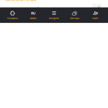
09:39, 13.05.26
3 хв.
3103
RU
МОВА
ГОЛОВНА
РОЗДІЛИ
ПОГОДА
ЛАЙТ
Підпишіться на нас в Google
Після атаки в порту палає/ Колаж УНІАН, фото NASA Firms, фото
ua.depositphotos.com
Потужність термінала сягає близько 19,9
млн тонн нафти та нафтопродуктів на рік.