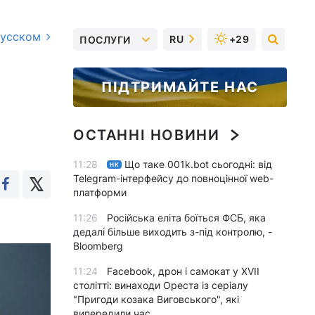
русском
RU
+29
ПОСЛУГИ
ПІДТРИМАЙТЕ НАС
ОСТАННІ НОВИНИ
11:28
Що таке 001k.bot сьогодні: від
НК
Telegram-інтерфейсу до повноцінної web-
платформи
11:26
Російська еліта боїться ФСБ, яка
дедалі більше виходить з-під контролю, -
Bloomberg
11:24
Facebook, дрон і самокат у XVII
столітті: винаходи Ореста із серіалу
"Пригоди козака Виговського", які
випередили час