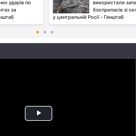
них ударів по
використали зап
нтах за
боєприпасів зі ск
енштаб
у центральній Росії - Генштаб
Play
Video