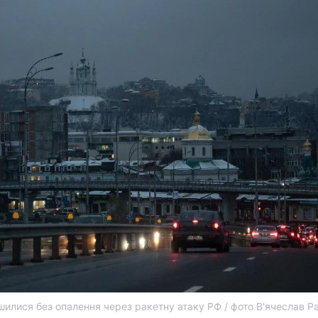
шилися без опалення через ракетну атаку РФ / фото В'ячеслав Р