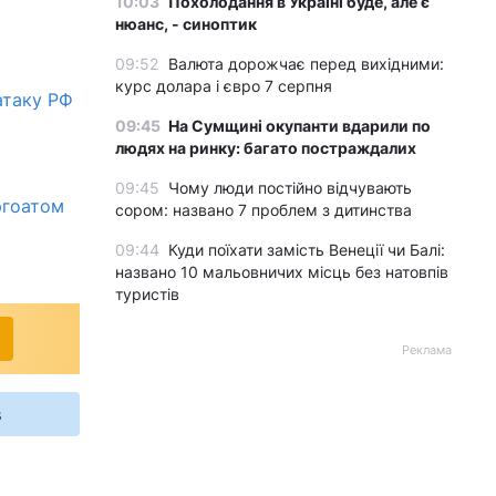
10:03
Похолодання в Україні буде, але є
нюанс, - синоптик
09:52
Валюта дорожчає перед вихідними:
курс долара і євро 7 серпня
атаку РФ
09:45
На Сумщині окупанти вдарили по
людях на ринку: багато постраждалих
09:45
Чому люди постійно відчувають
ргоатом
сором: названо 7 проблем з дитинства
09:44
Куди поїхати замість Венеції чи Балі:
названо 10 мальовничих місць без натовпів
туристів
Реклама
s