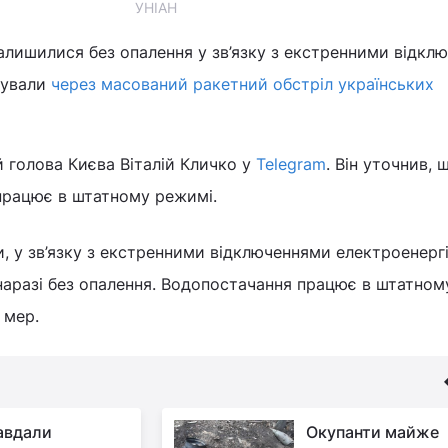
УНІАН
алишилися без опалення у зв’язку з екстренними відкл
осували
через масований ракетний обстріл українських
 голова Києва Віталій Кличко у
Telegram
. Він уточнив, 
працює в штатному режимі.
и, у зв’язку з екстренними відключеннями електроенергі
наразі без опалення. Водопостачання працює в штатном
в мер.
авдали
Окупанти майже