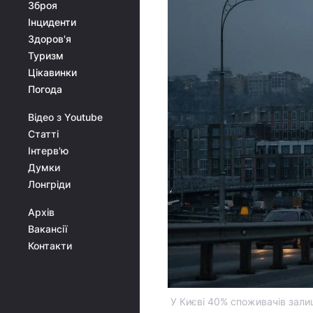
Зброя
Інциденти
Здоров'я
Туризм
Цікавинки
Погода
Відео з Youtube
Статті
Інтерв'ю
Думки
Лонгріди
Архів
Вакансії
Контакти
У Києві 40% споживачів зали