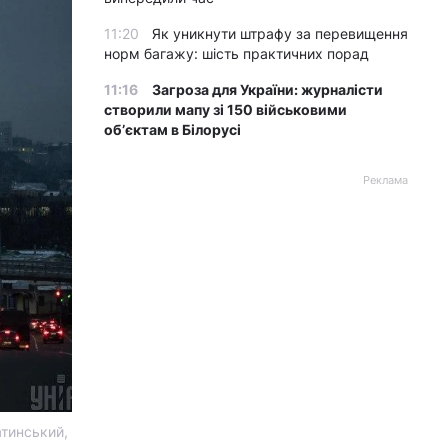
11:20
Як уникнути штрафу за перевищення
норм багажу: шість практичних порад
11:16
Загроза для України: журналісти
створили мапу зі 150 військовими
обʼєктам в Білорусі
Реклама
атинський,