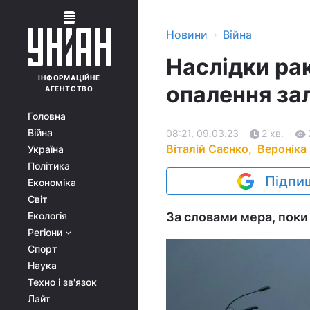
›
Новини
Війна
Наслідки рак
ІНФОРМАЦІЙНЕ
опалення за
АГЕНТСТВО
Головна
Війна
08:21, 09.03.23
2 хв.
Віталій Саєнко,
Вероніка
Україна
Політика
Підпиш
Економіка
Світ
Екологія
За словами мера, поки
Регіони
Спорт
Наука
Техно і зв'язок
Лайт