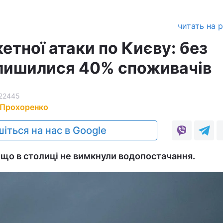
читать на 
етної атаки по Києву: без
лишилися 40% споживачів
22445
 Прохоренко
іться на нас в Google
 що в столиці не вимкнули водопостачання.