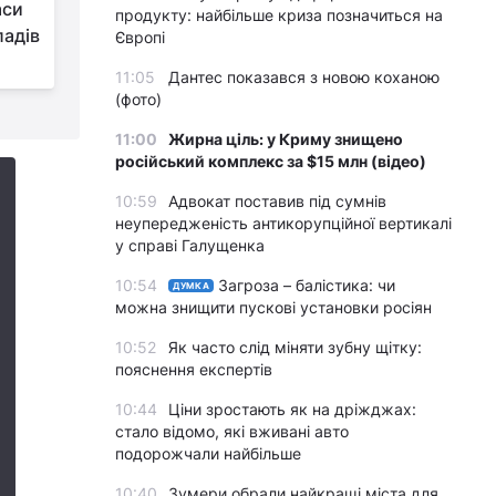
аси
призведе до
продукту: найбільше криза позначиться на
ладів
кульмінації сил РФ на
Європі
сході України - ISW
д
11:05
Дантес показався з новою коханою
(фото)
11:00
Жирна ціль: у Криму знищено
російський комплекс за $15 млн (відео)
10:59
Адвокат поставив під сумнів
неупередженість антикорупційної вертикалі
у справі Галущенка
10:54
Загроза – балістика: чи
ДУМКА
можна знищити пускові установки росіян
10:52
Як часто слід міняти зубну щітку:
пояснення експертів
10:44
Ціни зростають як на дріжджах:
стало відомо, які вживані авто
подорожчали найбільше
10:40
Зумери обрали найкращі міста для