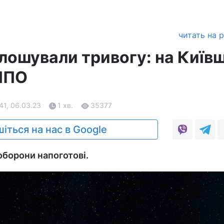
читать на 
олошували тривогу: на Київ
ППО
41, 06.03.23
1 хв.
35377
іться на нас в Google
оборони напоготові.