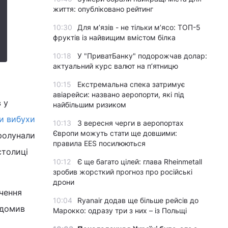
життя: опубліковано рейтинг
10:30
Для м’язів - не тільки м’ясо: ТОП-5
фруктів із найвищим вмістом білка
10:18
У "ПриватБанку" подорожчав долар:
актуальний курс валют на п’ятницю
10:15
Екстремальна спека затримує
авіарейси: названо аеропорти, які під
 у
найбільшим ризиком
ли вибухи
10:13
З вересня черги в аеропортах
Європи можуть стати ще довшими:
пролунали
правила EES посилюються
столиці
10:12
Є ще багато цілей: глава Rheinmetall
зробив жорсткий прогноз про російські
дрони
ючення
10:04
Ryanair додав ще більше рейсів до
ідомив
Марокко: одразу три з них – із Польщі