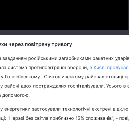
ухи через повітряну тривогу
із завданням російськими загарбниками ракетних ударів
ала система протиповітряної оборони,
в Києві пролуна
, у Голосіївському і Святошинському районах столиці 
 районі двох постраждалих госпіталізували. Усього в 
а допомогою.
у енергетики застосували технологічні екстрені відкл
і: "Наразі без світла приблизно 15% споживачів", - пов