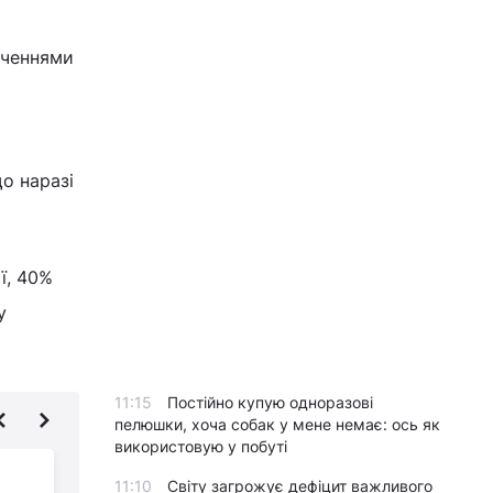
юченнями
що наразі
ї, 40%
у
11:15
Постійно купую одноразові
пелюшки, хоча собак у мене немає: ось як
використовую у побуті
Захоплення Бахмута
11:10
Світу загрожує дефіцит важливого