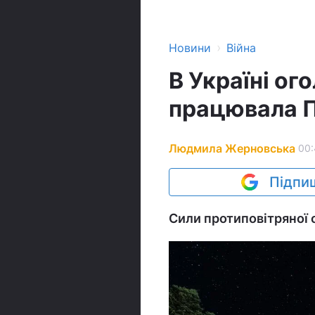
›
Новини
Війна
В Україні ог
працювала 
Людмила Жерновська
00:
Підпиш
Сили протиповітряної 