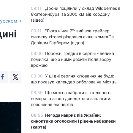
09:11
Дрони поцілили у склад Wildberries в
Єкатеринбурзі за 2000 км від кордону
(відео)
русском
щині
09:11
"Люта нічка 2": вийшов трейлер
сиквелу хітової різдвяної екшн-комедії з
Девідом Гарбором (відео)
09:00
Порожні грядки в серпні - велика
помилка: що з ними робити після збору
врожаю
09:00
У ці дні серпня клювання не буде:
що показує календар риболова на місяць
08:59
Що можна забрати з готельного
номера, а за що доведеться заплатити:
пояснення експертів
08:55
Негода накриє пів України:
синоптики оголосили І рівень небезпеки
(карта)