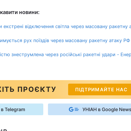
кавити новини:
ли екстрені відключення світла через масовану ракетну 
римується рух поїздів через масовану ракетну атаку РФ
істю знеструмлена через російські ракетні удари - Ене
ІТЬ ПРОЄКТУ
ПІДТРИМАЙТЕ НАС
 в Telegram
УНІАН в Google New