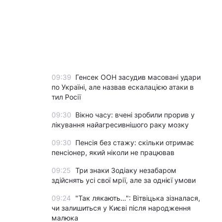
09:39
Генсек ООН засудив масовані удари
по Україні, але назвав ескалацією атаки в
тил Росії
09:30
Вікно часу: вчені зробили прорив у
лікування найагресивнішого раку мозку
09:30
Пенсія без стажу: скільки отримає
пенсіонер, який ніколи не працював
09:25
Три знаки Зодіаку незабаром
здійснять усі свої мрії, але за однієї умови
09:24
"Так лякають…": Вітвіцька зізналася,
чи залишиться у Києві після народження
малюка