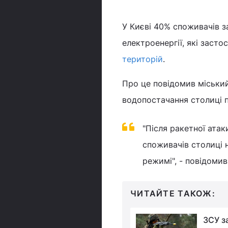
У Києві 40% споживачів з
електроенергії, які заст
територій
.
Про це повідомив міський
водопостачання столиці 
"Після ракетної атак
споживачів столиці 
режимі", - повідоми
ЧИТАЙТЕ ТАКОЖ:
Захоплення Бахмута
ЗСУ з