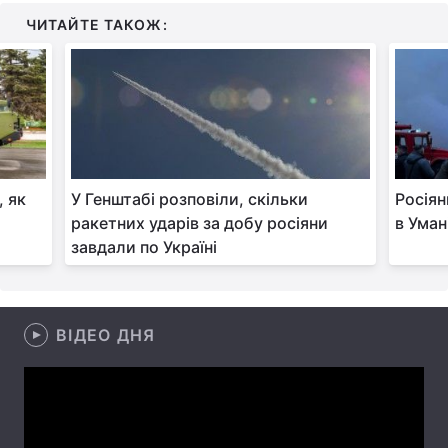
ЧИТАЙТЕ ТАКОЖ:
Лонгріди
Відео з Youtube
Статті
Інтерв'ю
Думки
Архів
Вакансії
 як
У Генштабі розповіли, скільки
Росіян
ракетних ударів за добу росіяни
в Уман
Контакти
завдали по Україні
Послуги
ВІДЕО ДНЯ