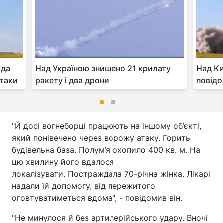
ада
Над Україною знищено 21 крилату
Над Ки
атаки
ракету і два дрони
повідо
"Й досі вогнеборці працюють на іншому об’єкті,
який понівечено через ворожу атаку. Горить
будівельна база. Полум’я охопило 400 кв. м. На
цю хвилину його вдалося
локалізувати. Постраждала 70-річна жінка. Лікарі
надали їй допомогу, від пережитого
оговтуватиметься вдома", - повідомив він.
"Не минулося й без артилерійського удару. Вночі