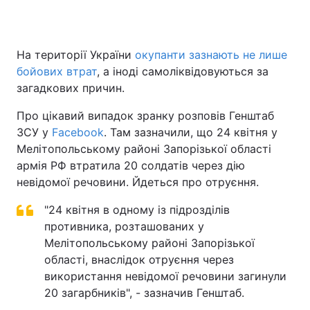
На території України
окупанти зазнають не лише
Головна
Війна
бойових втрат
, а іноді самоліквідовуються за
загадкових причин.
Україна
Політика
Про цікавий випадок зранку розповів Генштаб
Економіка
Світ
ЗСУ у
Facebook
. Там зазначили, що 24 квітня у
Мелітопольському районі Запорізької області
Спорт
Наука
армія РФ втратила 20 солдатів через дію
невідомої речовини. Йдеться про отруєння.
Техно і зв'язок
Лайт
"24 квітня в одному із підрозділів
Зброя
Інциденти
противника, розташованих у
Здоров'я
Мелітопольському районі Запорізької
Туризм
області, внаслідок отруєння через
Цікавинки
Погода
використання невідомої речовини загинули
20 загарбників", - зазначив Генштаб.
Екологія
Регіони