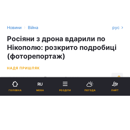
›
Новини
Війна
рус
Росіяни з дрона вдарили по
Нікополю: розкрито подробиці
(фоторепортаж)
НАДЯ ПРИШЛЯК
17:58, 23.04.23
2 хв.
3727
RU
МОВА
ГОЛОВНА
РОЗДІЛИ
ПОГОДА
ЛАЙТ
Підпишіться на нас в Google