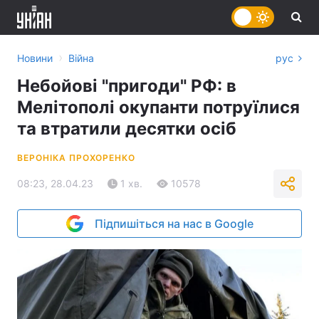
›
Новини
Війна
рус
Небойові "пригоди" РФ: в
Мелітополі окупанти потруїлися
та втратили десятки осіб
ВЕРОНІКА ПРОХОРЕНКО
08:23, 28.04.23
1 хв.
10578
Підпишіться на нас в Google