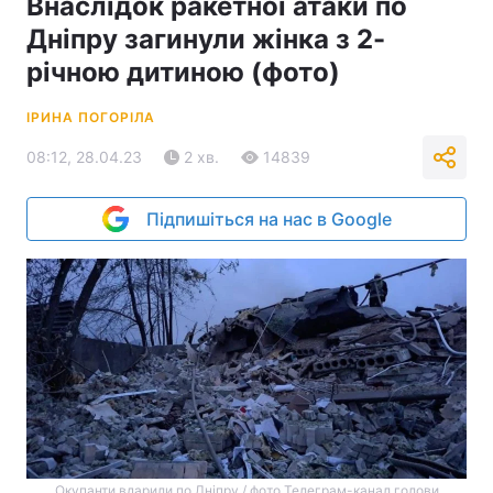
Внаслідок ракетної атаки по
Дніпру загинули жінка з 2-
річною дитиною (фото)
ІРИНА ПОГОРІЛА
08:12, 28.04.23
2 хв.
14839
Підпишіться на нас в Google
Окупанти вдарили по Дніпру / фото Телеграм-канал голови