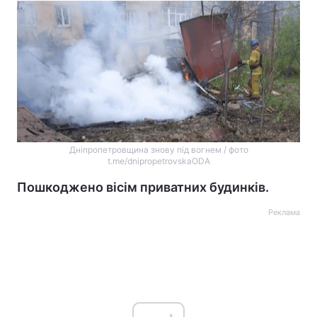
Дніпропетровщина знову під вогнем / фото
t.me/dnipropetrovskaODA
Пошкоджено вісім приватних будинків.
Реклама