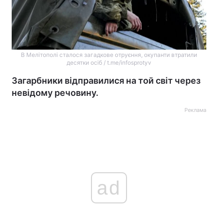
В Мелітополі сталося загадкове отруєння, окупанти втратили
десятки осіб / t.me/infosprotyv
Загарбники відправилися на той світ через
невідому речовину.
Реклама
ad