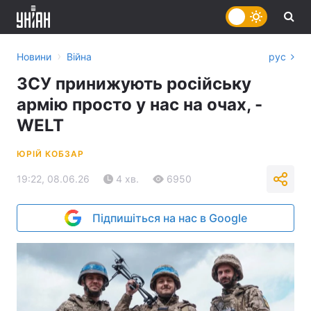
›
Новини
Війна
рус
ЗСУ принижують російську
армію просто у нас на очах, -
WELT
ЮРІЙ КОБЗАР
19:22, 08.06.26
4 хв.
6950
Підпишіться на нас в Google