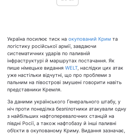
Головна
Війна
Україна посилює тиск на
окупований Крим
та
Україна
Політика
логістику російської армії, завдаючи
Економіка
Світ
систематичних ударів по паливній
інфраструктурі й маршрутах постачання. Як
Спорт
Наука
пише німецьке видання
WELT
, наслідки цих атак
уже настільки відчутні, що про проблеми з
Техно і зв'язок
Лайт
пальним на півострові змушені говорити навіть
представники Кремля.
Зброя
Інциденти
За даними українського Генерального штабу, у
Здоров'я
Туризм
ніч проти понеділка безпілотники атакували одну
з найбільших нафтоперевалочних станцій на
Цікавинки
Погода
півдні Росії, а також нафтобазу й інші паливні
об’єкти в окупованому Криму. Видання зазначає,
Екологія
Регіони