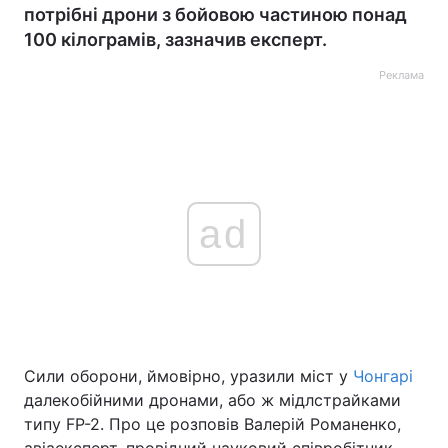
потрібні дрони з бойовою частиною понад
100 кілограмів, зазначив експерт.
Реклама
ad
Сили оборони, ймовірно, уразили міст у
Чонгарі
далекобійними дронами, або ж мідлстрайками
типу FP-2. Про це розповів Валерій Романенко,
авіаексперт, провідний науковий співробітник