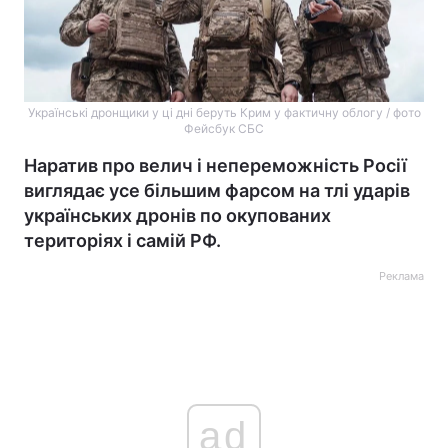
Українські дронщики у ці дні беруть Крим у фактичну облогу / фото
Фейсбук СБС
Наратив про велич і непереможність Росії
виглядає усе більшим фарсом на тлі ударів
українських дронів по окупованих
територіях і самій РФ.
Реклама
ad