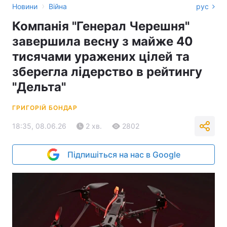
›
Новини
Війна
рус
Компанія "Генерал Черешня"
завершила весну з майже 40
тисячами уражених цілей та
зберегла лідерство в рейтингу
"Дельта"
ГРИГОРІЙ БОНДАР
18:35, 08.06.26
2 хв.
2802
Підпишіться на нас в Google