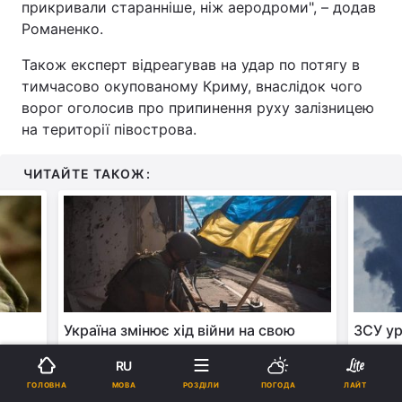
прикривали старанніше, ніж аеродроми", – додав
Романенко.
Також експерт відреагував на удар по потягу в
тимчасово окупованому Криму, внаслідок чого
ворог оголосив про припинення руху залізницею
на території півострова.
ЧИТАЙТЕ ТАКОЖ:
Україна змінює хід війни на свою
ЗСУ ур
користь, і Європа дивиться на це з
пункт 
RU
жахом, – The Telegraph
МОВА
ГОЛОВНА
РОЗДІЛИ
ПОГОДА
ЛАЙТ