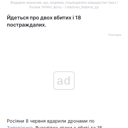
Федоров зазначив, що, зокрема, пошкоджено маршрутне таксі /
Колаж УНІАН, фото - t.me/ivan_fedorov_zp
Йдеться про двох вбитих і 18
постраждалих.
Реклама
ad
Росіяни 8 червня вдарили дронами по
Запоріжжю
. Внаслідок атаки є вбиті та 18