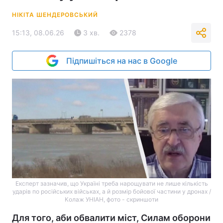
НІКІТА ШЕНДЕРОВСЬКИЙ
15:13, 08.06.26
3 хв.
2378
Підпишіться на нас в Google
Експерт зазначив, що Україні треба нарощувати не лише кількість
ударів по російських військах, а й розмір бойової частини у дронах /
Колаж УНІАН, фото - скриншоти
Для того, аби обвалити міст, Силам оборони