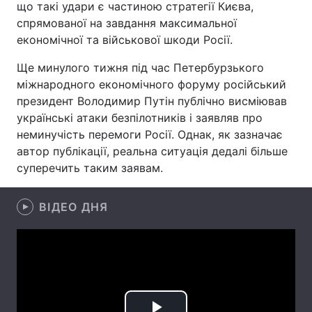
що такі удари є частиною стратегії Києва,
спрямованої на завдання максимальної
Лонгріди
економічної та військової шкоди Росії.
Відео з Youtube
Статті
Ще минулого тижня під час Петербурзького
міжнародного економічного форуму російський
Інтерв'ю
Думки
президент Володимир Путін публічно висміював
українські атаки безпілотників і заявляв про
Архів
Вакансії
неминучість перемоги Росії. Однак, як зазначає
автор публікації, реальна ситуація дедалі більше
Контакти
суперечить таким заявам.
Послуги
ВІДЕО ДНЯ