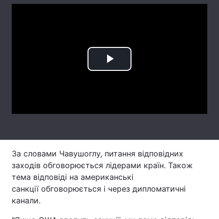
Лонгріди
Відео з Youtube
Статті
Play
Інтерв'ю
Думки
Video
Архів
Вакансії
Контакти
Послуги
За словами Чавушоглу, питання відповідних
заходів обговорюється лідерами країн. Також
тема відповіді на американські
санкції обговорюється і через дипломатичні
канали.