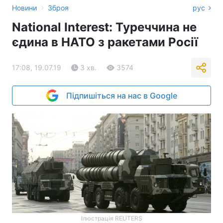
›
Новини
Зброя
рус
National Interest: Туреччина не
єдина в НАТО з ракетами Росії
17:08, 19.07.19
3 хв.
3574
Підпишіться на нас в Google
Ілюстрація REUTERS