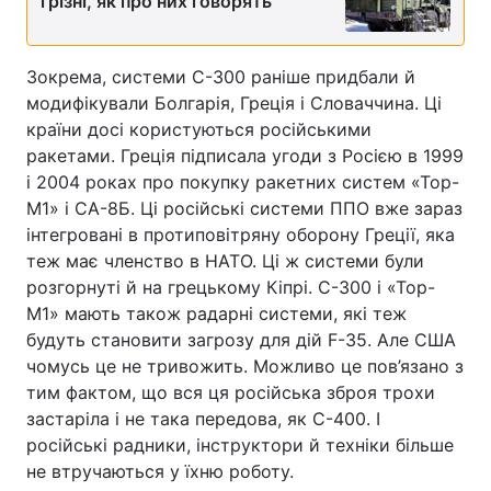
грізні, як про них говорять
Зокрема, системи С-300 раніше придбали й
модифікували Болгарія, Греція і Словаччина. Ці
країни досі користуються російськими
ракетами. Греція підписала угоди з Росією в 1999
і 2004 роках про покупку ракетних систем «Тор-
М1» і СА-8Б. Ці російські системи ППО вже зараз
інтегровані в протиповітряну оборону Греції, яка
теж має членство в НАТО. Ці ж системи були
розгорнуті й на грецькому Кіпрі. С-300 і «Тор-
М1» мають також радарні системи, які теж
будуть становити загрозу для дій F-35. Але США
чомусь це не тривожить. Можливо це пов’язано з
тим фактом, що вся ця російська зброя трохи
застаріла і не така передова, як С-400. І
російські радники, інструктори й техніки більше
не втручаються у їхню роботу.