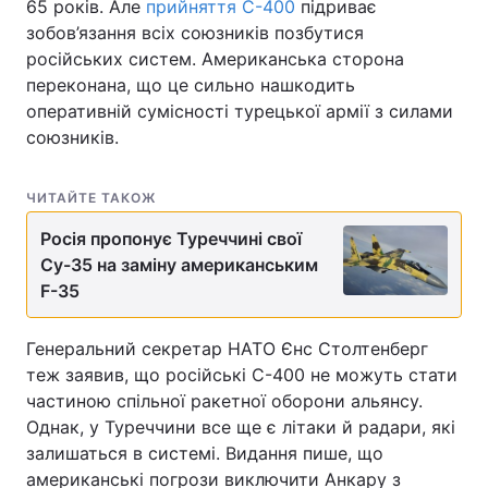
65 років. Але
прийняття С-400
підриває
зобов’язання всіх союзників позбутися
російських систем. Американська сторона
переконана, що це сильно нашкодить
оперативній сумісності турецької армії з силами
союзників.
ЧИТАЙТЕ ТАКОЖ
Росія пропонує Туреччині свої
Су-35 на заміну американським
F-35
Генеральний секретар НАТО Єнс Столтенберг
теж заявив, що російські С-400 не можуть стати
частиною спільної ракетної оборони альянсу.
Однак, у Туреччини все ще є літаки й радари, які
залишаться в системі. Видання пише, що
американські погрози виключити Анкару з