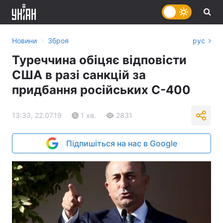
›
Новини
Зброя
рус
Туреччина обіцяє відповісти
США в разі санкцій за
придбання російських С-400
13:33, 22.07.19
1 хв.
2831
Підпишіться на нас в Google