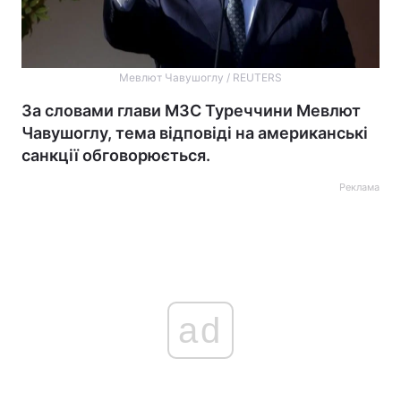
Мевлют Чавушоглу / REUTERS
За словами глави МЗС Туреччини Мевлют
Чавушоглу, тема відповіді на американські
санкції обговорюється.
Реклама
ad