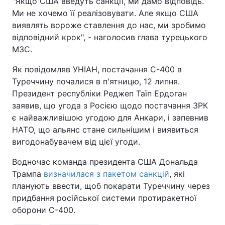
"Якщо США введуть санкції, ми дамо відповідь.
Ми не хочемо її реалізовувати. Але якщо США
Тема оформлення
виявлять вороже ставлення до нас, ми зробимо
відповідний крок", - наголосив глава турецького
МЗС.
Як повідомляв УНІАН, постачання С-400 в
Туреччину почалися в п'ятницю, 12 липня.
Президент республіки Реджеп Таїп Ердоган
заявив, що угода з Росією щодо постачання ЗРК
є найважливішою угодою для Анкари, і запевнив
НАТО, що альянс стане сильнішим і виявиться
вигодонабувачем від цієї угоди.
Водночас команда президента США Дональда
Трампа
визначилася з пакетом санкцій
, які
планують ввести, щоб покарати Туреччину через
придбання російської системи протиракетної
оборони С-400.