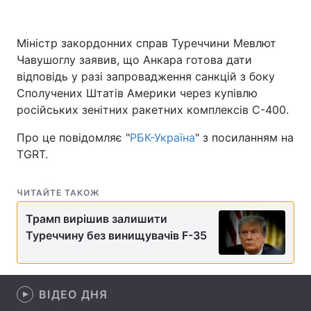
Міністр закордонних справ Туреччини Мевлют
Чавушоглу заявив, що Анкара готова дати
Головна
Війна
відповідь у разі запровадження санкцій з боку
Україна
Політика
Сполучених Штатів Америки через купівлю
російських зенітних ракетних комплексів С-400.
Економіка
Світ
Про це повідомляє "
РБК-Україна
" з посиланням на
Спорт
Наука
TGRT.
Техно і зв'язок
Лайт
ЧИТАЙТЕ ТАКОЖ
Зброя
Інциденти
Трамп вирішив залишити
Туреччину без винищувачів F-35
Здоров'я
Туризм
Цікавинки
Погода
ВІДЕО ДНЯ
Екологія
Регіони