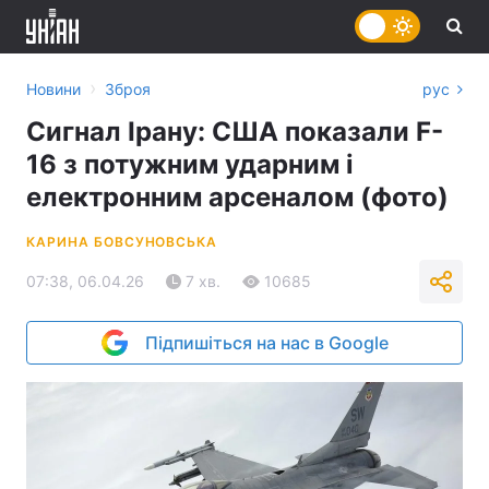
›
Новини
Зброя
рус
Сигнал Ірану: США показали F-
16 з потужним ударним і
електронним арсеналом (фото)
КАРИНА БОВСУНОВСЬКА
07:38, 06.04.26
7 хв.
10685
Підпишіться на нас в Google