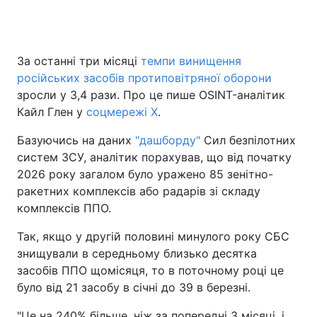
За останні три місяці
темпи винищення
російських засобів протиповітряної оборони
зросли у 3,4 рази. Про це пише OSINT-аналітик
Кайл Глен у
соцмережі Х
.
Базуючись на даних
"дашборду"
Сил безпілотних
систем ЗСУ, аналітик порахував, що від початку
2026 року загалом було уражено 85 зенітно-
ракетних комплексів або радарів зі складу
комплексів ППО.
Так, якщо у другій половині минулого року СБС
знищували в середньому близько десятка
засобів ППО щомісяця, то в поточному році це
було від 21 засобу в січні до 39 в березні.
"Це на 240% більше, ніж за попередні 3 місяці, і