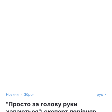
›
Новини
Зброя
рус
"Просто за голову руки
хапаються": експерт порівняв