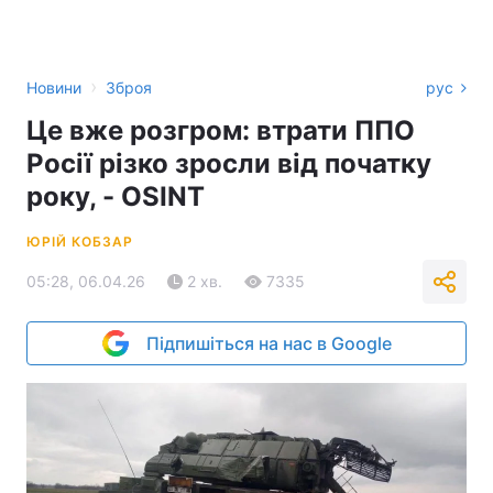
›
Новини
Зброя
рус
Це вже розгром: втрати ППО
Росії різко зросли від початку
року, - OSINT
ЮРІЙ КОБЗАР
05:28, 06.04.26
2 хв.
7335
Підпишіться на нас в Google