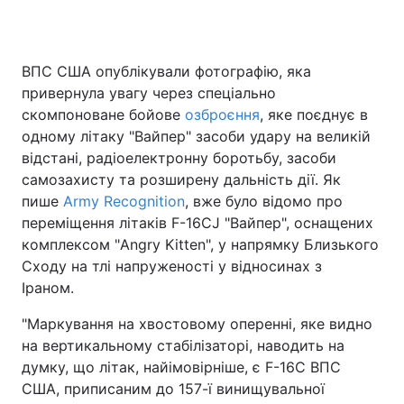
ВПС США опублікували фотографію, яка
Головна
Війна
привернула увагу через спеціально
скомпоноване бойове
озброєння
, яке поєднує в
Україна
Політика
одному літаку "Вайпер" засоби удару на великій
відстані, радіоелектронну боротьбу, засоби
Економіка
Світ
самозахисту та розширену дальність дії. Як
Спорт
Наука
пише
Army Recognition
, вже було відомо про
переміщення літаків F-16CJ "Вайпер", оснащених
Техно і зв'язок
Лайт
комплексом "Angry Kitten", у напрямку Близького
Сходу на тлі напруженості у відносинах з
Зброя
Інциденти
Іраном.
Здоров'я
Туризм
"Маркування на хвостовому оперенні, яке видно
на вертикальному стабілізаторі, наводить на
Цікавинки
Погода
думку, що літак, найімовірніше, є F-16C ВПС
США, приписаним до 157-ї винищувальної
Екологія
Регіони