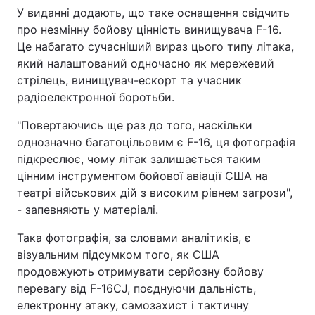
У виданні додають, що таке оснащення свідчить
про незмінну бойову цінність винищувача F-16.
Це набагато сучасніший вираз цього типу літака,
який налаштований одночасно як мережевий
стрілець, винищувач-ескорт та учасник
радіоелектронної боротьби.
"Повертаючись ще раз до того, наскільки
однозначно багатоцільовим є F-16, ця фотографія
підкреслює, чому літак залишається таким
цінним інструментом бойової авіації США на
театрі військових дій з високим рівнем загрози",
- запевняють у матеріалі.
Така фотографія, за словами аналітиків, є
візуальним підсумком того, як США
продовжують отримувати серйозну бойову
перевагу від F-16CJ, поєднуючи дальність,
електронну атаку, самозахист і тактичну