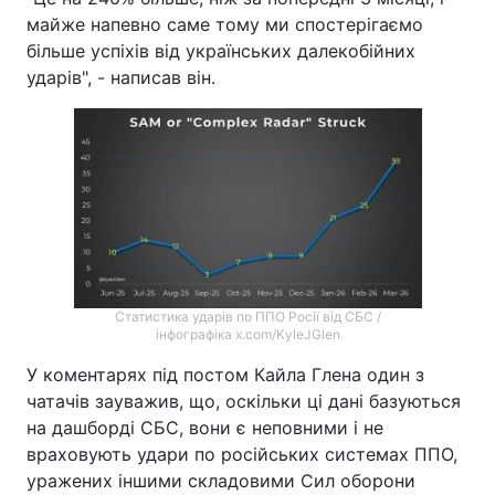
майже напевно саме тому ми спостерігаємо
більше успіхів від українських далекобійних
ударів", - написав він.
Статистика ударів по ППО Росії від СБС /
інфографіка x.com/KyleJGlen
У коментарях під постом Кайла Глена один з
чатачів зауважив, що, оскільки ці дані базуються
на дашборді СБС, вони є неповними і не
враховують удари по російських системах ППО,
уражених іншими складовими Сил оборони