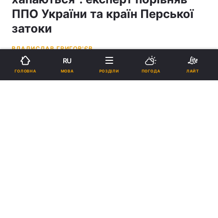
ППО України та країн Перської
затоки
ВЛАДИСЛАВ ГРИГОР'ЄВ
RU
21:29, 05.04.26
3 хв.
24246
МОВА
ГОЛОВНА
РОЗДІЛИ
ПОГОДА
ЛАЙТ
Підпишіться на нас в Google
Експерт заявив, що Збройні сили України диверсифікують свої дії /