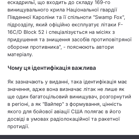
ескадрильї, що входить до складу 169-го
винищувального крила Національної гвардії
Лонгріди
Південної Кароліни та її спільноти "Swamp Fox",
підрозділу, який офіційно експлуатує літаки F-
Відео з Youtube
Статті
16C/D Block 52 і спеціалізується на місіях з
придушення та знищення засобів протиповітряної
Інтерв'ю
Думки
оборони противника", - пояснюють автори
матеріалу.
Архів
Вакансії
Чому ця ідентифікація важлива
Контакти
Як зазначають у виданні, така ідентифікація має
Послуги
значення, адже вона визначає літак не лише як
ще один багатоцільовий винищувач, розгорнутий
в регіоні, а як "Вайпер" з формування, цінність
якого для бойової авіації США полягає в його
досвіді в умовах радіолокаційної та ракетної
протидії.