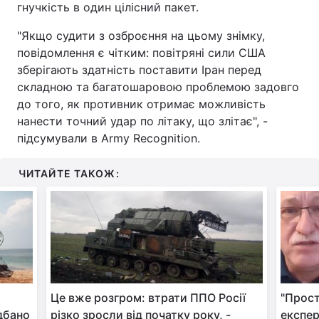
гнучкість в один цілісний пакет.
"Якщо судити з озброєння на цьому знімку,
повідомлення є чітким: повітряні сили США
зберігають здатність поставити Іран перед
складною та багатошаровою проблемою задовго
до того, як противник отримає можливість
нанести точний удар по літаку, що злітає", -
підсумували в Army Recognition.
ЧИТАЙТЕ ТАКОЖ:
Це вже розгром: втрати ППО Росії
"Прост
идбано
різко зросли від початку року, -
експер