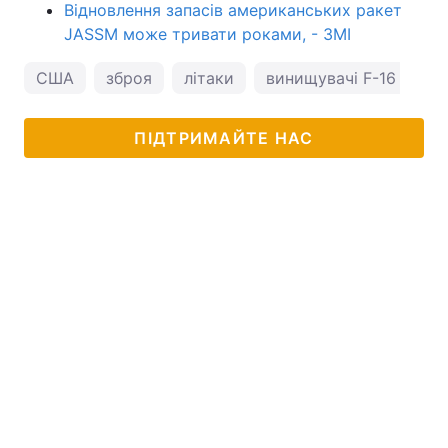
Відновлення запасів американських ракет
JASSM може тривати роками, - ЗМІ
США
зброя
літаки
винищувачі F-16
Ір
ПІДТРИМАЙТЕ НАС