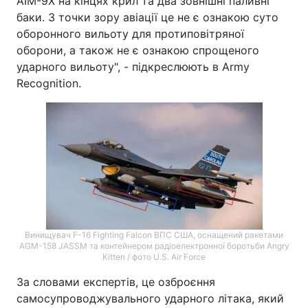
AIM-9X на кінцях крил та два зовнішні паливні
баки. З точки зору авіації це не є ознакою суто
оборонного вильоту для протиповітряної
оборони, а також не є ознакою спрощеного
ударного вильоту", - підкреслюють в Army
Recognition.
Винищувач F-16 Fighting Falcon ВПС США, оснащений ракетами
AGM-158 JASSM та контейнером радіоелектронної боротьби Angry
Kitten / фото U.S. Air Force
За словами експертів, це озброєння
самосупроводжувального ударного літака, який