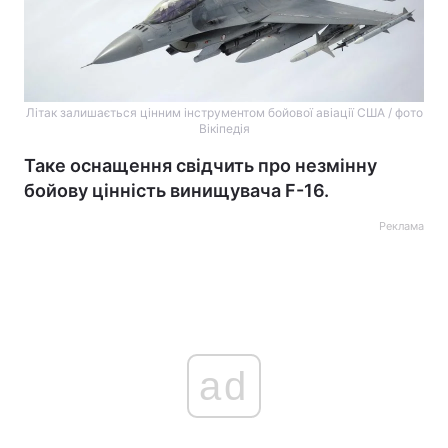
Літак залишається цінним інструментом бойової авіації США / фото
Вікіпедія
Таке оснащення свідчить про незмінну
бойову цінність винищувача F-16.
Реклама
ad