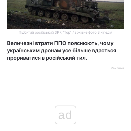
Підбитий російський ЗРК "Тор" / архівне фото Вікіпедія
Величезні втрати ППО пояснюють, чому
українським дронам усе більше вдається
прориватися в російський тил.
Реклама
ad