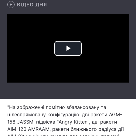
ВІДЕО ДНЯ
Тема оформлення
Play
Video
"На зображенні помітно збалансовану та
цілеспрямовану конфігурацію: дві ракети AGM-
158 JASSM, підвіска "Angry Kitten", дві ракети
AIM-120 AMRAAM, ракети ближнього радіуса дії