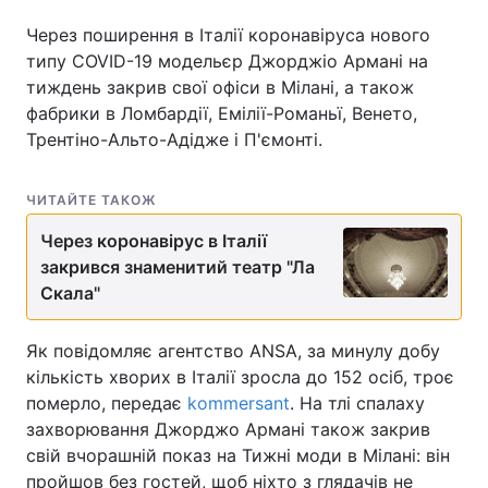
Через поширення в Італії коронавіруса нового
типу COVID-19 модельєр Джорджіо Армані на
тиждень закрив свої офіси в Мілані, а також
Головна
Війна
фабрики в Ломбардії, Емілії-Романьї, Венето,
Трентіно-Альто-Адідже і П'ємонті.
Україна
Політика
Економіка
Світ
ЧИТАЙТЕ ТАКОЖ
Спорт
Наука
Через коронавірус в Італії
закрився знаменитий театр "Ла
Техно і зв'язок
Лайт
Скала"
Зброя
Інциденти
Як повідомляє агентство ANSA, за минулу добу
кількість хворих в Італії зросла до 152 осіб, троє
Здоров'я
Туризм
померло, передає
kommersant
. На тлі спалаху
захворювання Джорджо Армані також закрив
Цікавинки
Погода
свій вчорашній показ на Тижні моди в Мілані: він
Екологія
Регіони
пройшов без гостей, щоб ніхто з глядачів не