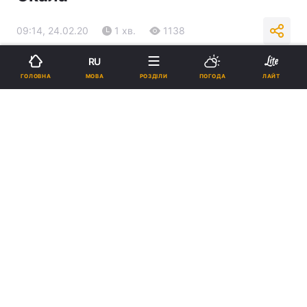
09:14, 24.02.20
1 хв.
1138
RU
Підпишіться на нас в Google
МОВА
ГОЛОВНА
РОЗДІЛИ
ПОГОДА
ЛАЙТ
Театр "Ла Скала" припинив роботу / Фото: teatroallascala.org
Робота театру зупинена в якості
застереження від розповсюдження
коронавіруса з Китаю.