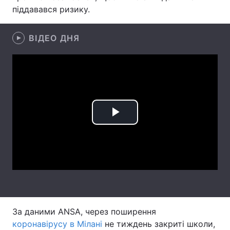
піддавався ризику.
Лонгріди
ВІДЕО ДНЯ
Відео з Youtube
Статті
Інтерв'ю
Думки
Архів
Вакансії
Контакти
Play
Послуги
Video
За даними ANSA, через поширення
коронавірусу в Мілані
не тиждень закриті школи,