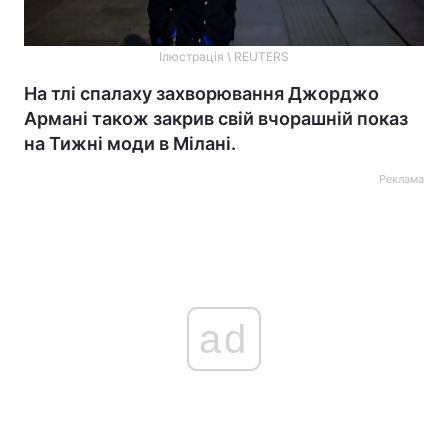
Ілюстрація \ REUTERS
На тлі спалаху захворювання Джорджо
Армані також закрив свій вчорашній показ
на Тижні моди в Мілані.
Реклама
ad