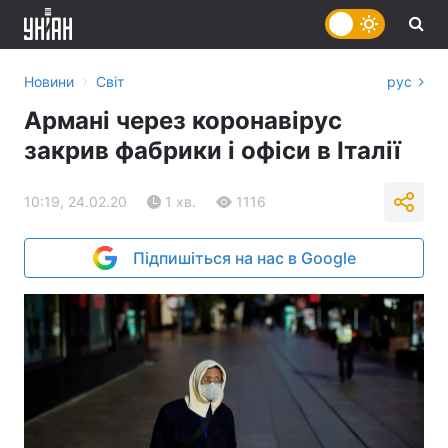
›
Новини
Світ
рус
Армані через коронавірус
закрив фабрики і офіси в Італії
10:19, 24.02.20
1 хв.
1116
Підпишіться на нас в Google