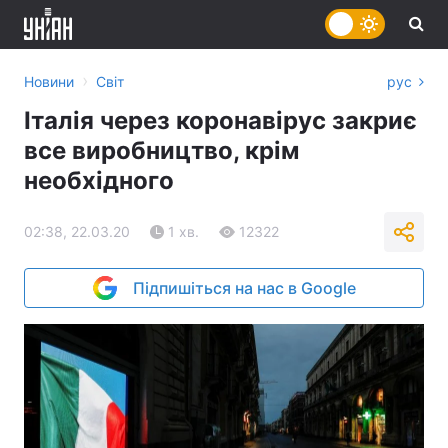
›
Новини
Світ
рус
Італія через коронавірус закриє
все виробництво, крім
необхідного
02:38, 22.03.20
1 хв.
12322
Підпишіться на нас в Google