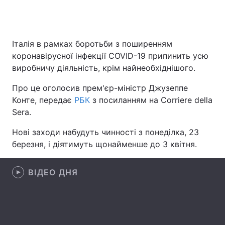
Італія в рамках боротьби з поширенням
Головна
Війна
коронавірусної інфекції COVID-19 припинить усю
Україна
Політика
виробничу діяльність, крім найнеобхіднішого.
Про це оголосив прем'єр-міністр Джузеппе
Економіка
Світ
Конте, передає
РБК
з посиланням на Corriere della
Спорт
Наука
Sera.
Нові заходи набудуть чинності з понеділка, 23
Техно і зв'язок
Лайт
березня, і діятимуть щонайменше до 3 квітня.
Зброя
Інциденти
ВІДЕО ДНЯ
Здоров'я
Туризм
Цікавинки
Погода
Екологія
Регіони