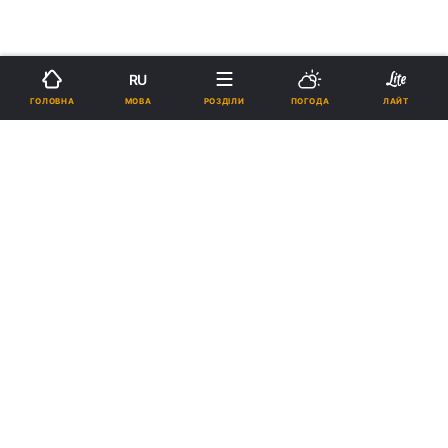
RU
МОВА
ГОЛОВНА
РОЗДІЛИ
ПОГОДА
ЛАЙТ
›
Новини
Світ
рус
Грузія вводить надзвичайний