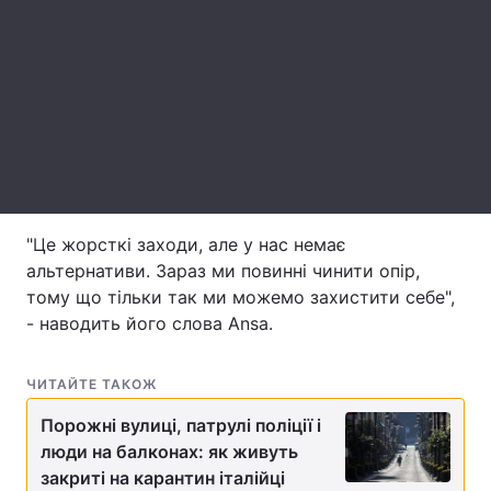
Лонгріди
Відео з Youtube
Статті
Інтерв'ю
Думки
Архів
Вакансії
"Це жорсткі заходи, але у нас немає
Контакти
альтернативи. Зараз ми повинні чинити опір,
тому що тільки так ми можемо захистити себе",
Послуги
- наводить його слова Ansa.
ЧИТАЙТЕ ТАКОЖ
Порожні вулиці, патрулі поліції і
люди на балконах: як живуть
закриті на карантин італійці