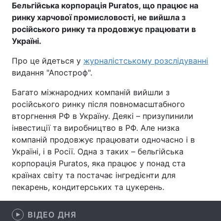
Бельгійська корпорація
Puratos, що працює на
ринку харчової промисловості, не вийшла з
російського ринку та продовжує працювати в
Україні.
Головна
Війна
Про це йдеться у
журналістському розслідуванні
Україна
Політика
видання "Апостроф".
Економіка
Світ
Багато міжнародних компаній вийшли з
російського ринку після повномасштабного
Спорт
Наука
вторгнення РФ в Україну. Деякі – призупинили
інвестиції та виробництво в РФ. Але низка
Техно і зв'язок
Лайт
компаній продовжує працювати одночасно і в
Україні, і в Росії. Одна з таких – б
Зброя
Інциденти
ельгійська
корпорація
Puratos, яка працює у понад ста
Здоров'я
Туризм
країнах світу та постачає інгредієнти для
пекарень, кондитерських та цукерень.
Цікавинки
Погода
ВІДЕО ДНЯ
Екологія
Регіони