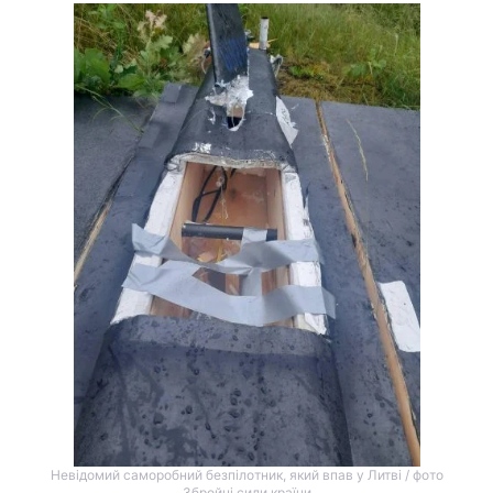
Невідомий саморобний безпілотник, який впав у Литві / фото
Збройні сили країни