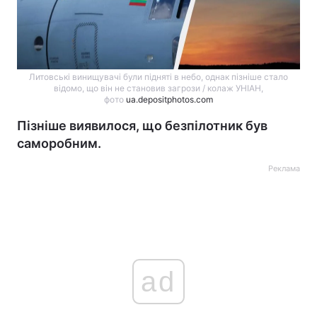
Литовські винищувачі були підняті в небо, однак пізніше стало
відомо, що він не становив загрози / колаж УНІАН,
фото
ua.depositphotos.com
Пізніше виявилося, що безпілотник був
саморобним.
Реклама
ad