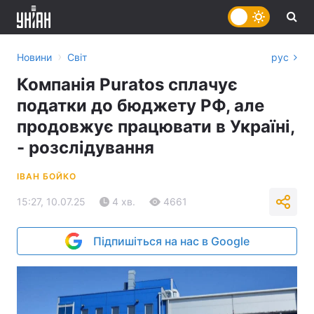
›
Новини
Світ
рус
Компанія Puratos сплачує
податки до бюджету РФ, але
продовжує працювати в Україні,
- розслідування
ІВАН БОЙКО
15:27, 10.07.25
4 хв.
4661
Підпишіться на нас в Google