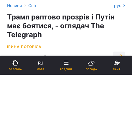
›
Новини
Світ
рус
Трамп раптово прозрів і Путін
має боятися, - оглядач The
Telegraph
ІРИНА ПОГОРІЛА
14:45, 10.07.25
4 хв.
2003
RU
МОВА
ГОЛОВНА
РОЗДІЛИ
ПОГОДА
ЛАЙТ
Підпишіться на нас в Google