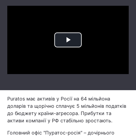
Лонгріди
Відео з Youtube
Статті
Інтерв'ю
Думки
Play
Архів
Вакансії
Video
Контакти
Послуги
Puratos має активів у Росії на 64 мільйона
доларів та щорічно сплачує 5 мільйонів податків
до бюджету країни-агресора. Прибутки та
активи компанії у РФ стабільно зростають.
Головний офіс "Пуратос-росія" –
дочірн
ього