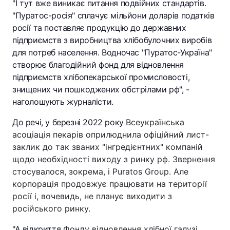
"
І тут вже виникає питання подвійних стандартів.
"Пуратос-росія" сплачує мільйони доларів податків
росії та поставляє продукцію до державних
підприємств з виробництва хлібобулочних виробів
для потреб населення. Водночас "Пуратос-Україна"
створює благодійний фонд для відновлення
підприємств хлібопекарської промисловості,
знищених чи пошкоджених обстрілами рф", -
наголошують журналісти.
До речі, у березні 2022 року
Всеукраїнська
асоціація пекарів
оприлюднила
офіційний лист-
заклик до так званих "інгредієнтних" компаній
щодо необхідності виходу з ринку рф. Звернення
стосувалося, зокрема, і
Puratos Group
.
Але
корпорація продовжує працювати на території
росії і, вочевидь, не планує виходити з
російського ринку.
"А відкриття
Фонду відновлення хлібної галузі