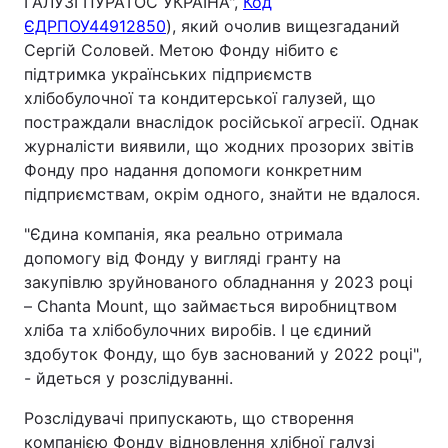
ГАЛУЗІ ПУРАТОС УКРАЇНА",
Код
ЄДРПОУ
44912850
)
, який очолив вищезгаданий
Сергій Соловей. Метою Фонду нібито є
підтримк
а
українських підприємств
хлібобулочної та кондитерської галузей, що
постраждали внаслідок російської агресії
. Однак
журналісти виявили, що
жодних прозорих звітів
Фонду про надання допомоги конкретним
підприємствам, окрім одного, знайти не вдалося.
"Єдина компанія, яка реально отримала
допомогу від Фонду у вигляді гранту на
закупівлю зруйнованого обладнання у 2023 році
– Chanta Mount, що займається виробництвом
хліба та хлібобулочних виробів. І це єдиний
здобуток Фонду, що був заснований у 2022 році",
- йдеться у розслідуванні.
Розслідувачі припускають, що
створення
компанією Фонду відновлення хлібної галузі