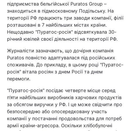
підприємств
а
бельгійської Puratos Group
–
Тема оформлення
знаходиться в підмосковному Подільську. На
території РФ працюють три заводи компанії, філії
розташовані в 7 найбільших містах країни.
Нещодавно "Пуратос-росія" відсвяткувала 30-
річний ювілей своєї діяльності на території РФ.
Журналісти зазначають, що дочірня компанія
Puratos повністю адаптувалася під російських
споживачів. До прикладу, в цьому році "Пуратос-
росія" вітала росіян з днем Росії та днем
перемоги.
"Пуратос-росія"
посідає
четверте місце серед
п’яти найбільших виробників харчових продуктів
за обсягом виручки у РФ. І це може свідчити про
безпосередню або опосередковану участь
компанії у постачанні продовольства для потреб
армії країни-агресора. Оскільки хлібобулочні