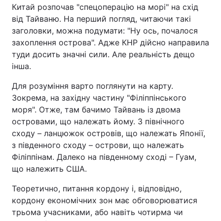
Китай розпочав "спецоперацію на морі" на схід
від Тайваню. На перший погляд, читаючи такі
заголовки, можна подумати: "Ну ось, почалося
захоплення острова". Адже КНР дійсно направила
туди досить значні сили. Але реальність дещо
інша.
Для розуміння варто поглянути на карту.
Зокрема, на західну частину "Філіппінського
моря". Отже, там бачимо Тайвань із двома
островами, що належать йому. З північного
сходу – ланцюжок островів, що належать Японії,
з південного сходу – острови, що належать
Філіппінам. Далеко на південному сході – Гуам,
що належить США.
Теоретично, питання кордону і, відповідно,
кордону економічних зон має обговорюватися
трьома учасниками, або навіть чотирма чи