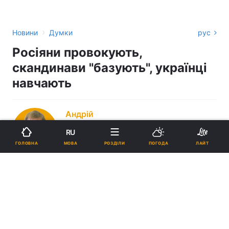
›
Новини
Думки
рус
Росіяни провокують,
скандинави "базують", українці
навчають
Андрій
Попов
RU
МОВА
ГОЛОВНА
РОЗДІЛИ
ПОГОДА
ЛАЙТ
журналіст
19:19, 29.05.26
11 хв.
1373
Підпишіться на нас в Google