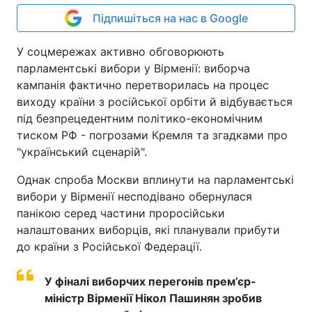
Підпишіться на нас в Google
У соцмережах активно обговорюють
парламентські вибори у Вірменії: виборча
кампанія фактично перетворилась на процес
виходу країни з російської орбіти й відбувається
під безпрецедентним політико-економічним
тиском РФ - погрозами Кремля та згадками про
"український сценарій".
Однак спроба Москви вплинути на парламентські
вибори у Вірменії несподівано обернулася
панікою серед частини проросійськи
налаштованих виборців, які планували прибути
до країни з Російської Федерації.
У фіналі виборчих перегонів прем’єр-
міністр Вірменії Нікол Пашинян зробив