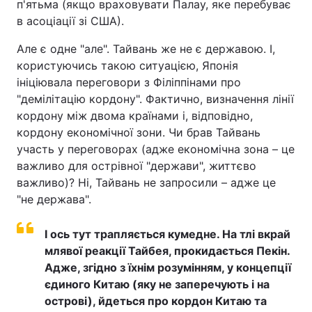
п'ятьма (якщо враховувати Палау, яке перебуває
в асоціації зі США).
Але є одне "але". Тайвань же не є державою. І,
користуючись такою ситуацією, Японія
ініціювала переговори з Філіппінами про
"демілітацію кордону". Фактично, визначення лінії
кордону між двома країнами і, відповідно,
кордону економічної зони. Чи брав Тайвань
участь у переговорах (адже економічна зона – це
важливо для острівної "держави", життєво
важливо)? Ні, Тайвань не запросили – адже це
"не держава".
І ось тут трапляється кумедне. На тлі вкрай
млявої реакції Тайбея, прокидається Пекін.
Адже, згідно з їхнім розумінням, у концепції
єдиного Китаю (яку не заперечують і на
острові), йдеться про кордон Китаю та