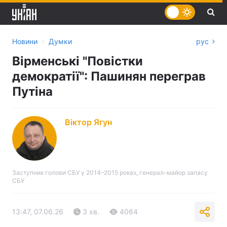
›
Новини
Думки
рус
Вірменські "Повістки
демократії": Пашинян переграв
Путіна
Віктор Ягун
Заступник голови СБУ у 2014–2015 роках, генерал-майор запасу
СБУ
13:47, 07.06.26
3 хв.
4064