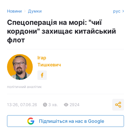
›
Новини
Думки
рус
Спецоперація на морі: "чиї
кордони" захищає китайський
флот
Ігар
Тишкевич
політичний аналітик
13:26, 07.06.26
3 хв.
2924
Підпишіться на нас в Google