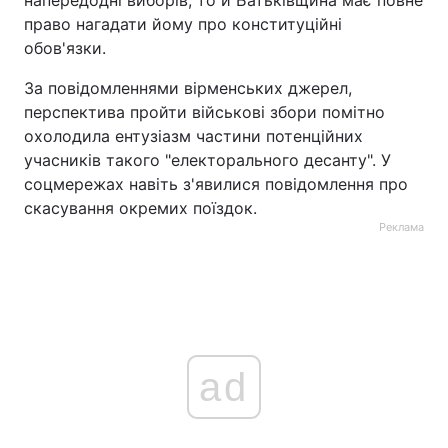
напередодні виборів, то й Батьківщина має повне
право нагадати йому про конституційні
Тема оформлення
обов'язки.
За повідомленнями вірменських джерел,
перспектива пройти військові збори помітно
охолодила ентузіазм частини потенційних
учасників такого "електорального десанту". У
соцмережах навіть з'явилися повідомлення про
скасування окремих поїздок.
Реклама
ad