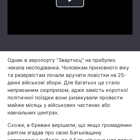
Play
Лонгріди
Video
Відео з Youtube
Статті
Інтерв'ю
Думки
Архів
Вакансії
Однак в аеропорту "Звартноц" на прибулих
чекала несподіванка. Чоловікам призовного віку
Контакти
та резервістам почали вручати повістки на 25-
денні військові збори. Для багатьох це стало
Послуги
неприємним сюрпризом, адже замість короткої
політичної поїздки вони ризикували провести
майже місяць у військових частинах або
навчальних центрах.
Схоже, в Єревані вирішили, що якщо громадянин
раптом згадав про свою Батьківщину