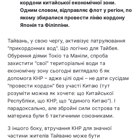
кордони китайської економічної зони.
Одним словом, відправляє флот у регіон, по
якому збиралися провести лінію кордону
Японія та Філіппіни.
Тайвань, у свою чергу, активізує патрулювання
"прикордонних вод". Що логічно для Тайбея.
Обурення діями Токіо та Маніли, спроба
захистити "свої" територіальні води та
економічну зону сьогодні виглядало б як
допомога КНР – адже цілі одні – не дати сусідам
"провести кордон" без участі Китаю (тут
розуміти можна як хочете: що Китайської
Республіки, що КНР, що "єдиного Китаю"). І
парадоксально, але збройні сили острова та
материка були б тактичними союзниками.
З іншого боку, втручання КНР для значної
частини жителів Тайваню може бути