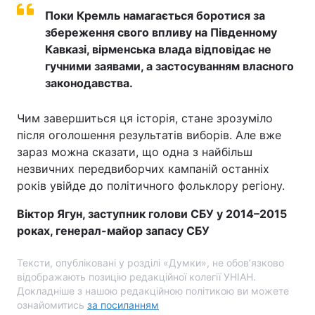
Поки Кремль намагається боротися за
збереження свого впливу на Південному
Кавказі, вірменська влада відповідає не
гучними заявами, а застосуванням власного
законодавства.
Чим завершиться ця історія, стане зрозуміло
після оголошення результатів виборів. Але вже
зараз можна сказати, що одна з найбільш
незвичних передвиборчих кампаній останніх
років увійде до політичного фольклору регіону.
Віктор Ягун, заступник голови СБУ у 2014–2015
роках, генерал-майор запасу СБУ
Тексти, опубліковані у розділі «Думки», не обов’язково
відображають позицію редакційної колегії УНІАН.
Докладніше з нашою редакційною політикою ви можете
ознайомитись
за посиланням