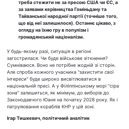
треба стежити не за пресою США чи ЄС, а
за заявами керівництва Гоміньдану та
Тайванської народної партії (точніше того,
що від неї залишилося). Останнє цікаво, з
огляду на їхню гру в популізм і
громадянський націоналізм.
У будь-якому разі, ситуація в регіоні
загострилася. Чи буде військове зіткнення?
Сумніваюся. Воно не потрібне жодній зі сторін.
Але спроба кожного учасника "захистити свої
інтереси" буде широко висвітлюватися в
національній пресі. А у Філіппінському морі "сіра
зона" залишиться, як мінімум, до виборів до
Законодавчого Юаня на початку 2028 року. Як і
патрулювання кораблів КНР у цій зоні.
Ігар Тишкевич, політичний аналітик