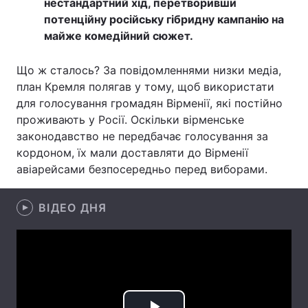
нестандартний хід, перетворивши
потенційну російську гібридну кампанію на
майже комедійний сюжет.
Головна
Війна
Що ж сталось? За повідомленнями низки медіа,
план Кремля полягав у тому, щоб використати
Україна
Політика
для голосування громадян Вірменії, які постійно
проживають у Росії. Оскільки вірменське
Економіка
Світ
законодавство не передбачає голосування за
Спорт
Наука
кордоном, їх мали доставляти до Вірменії
авіарейсами безпосередньо перед виборами.
Техно і зв'язок
Лайт
ВІДЕО ДНЯ
Зброя
Інциденти
Здоров'я
Туризм
Цікавинки
Погода
Екологія
Регіони