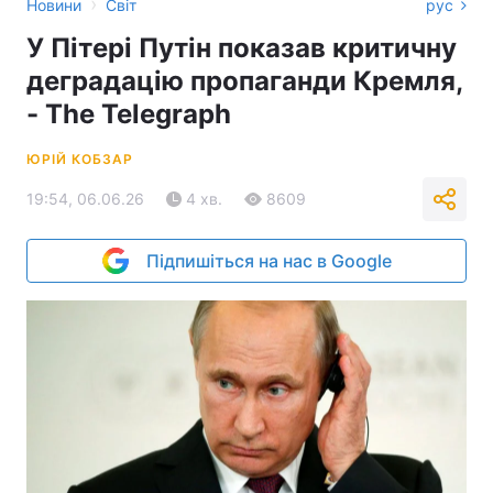
›
Новини
Світ
рус
У Пітері Путін показав критичну
деградацію пропаганди Кремля,
- The Telegraph
ЮРІЙ КОБЗАР
19:54, 06.06.26
4 хв.
8609
Підпишіться на нас в Google