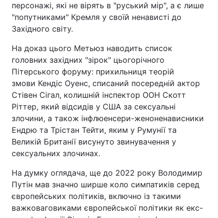
персонажі, які не вірять в "руський мір", а є лише
"попутниками" Кремля у своїй ненависті до
Західного світу.
На доказ цього Метьюз наводить список
головних західних "зірок" цьогорічного
Пітерського форуму: прихильниця теорій
змови Кендіс Оуенс, списаний посередній актор
Стівен Сігал, колишній інспектор ООН Скотт
Ріттер, який відсидів у США за сексуальні
злочини, а також інфлюенсери-женоненависники
Ендрю та Трістан Тейти, яким у Румунії та
Великій Британії висунуто звинувачення у
сексуальних злочинах.
На думку оглядача, ще до 2022 року Володимир
Путін мав значно ширше коло симпатиків серед
європейських політиків, включно із такими
важковаговиками європейської політики як екс-