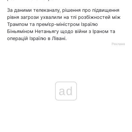
За даними телеканалу, рішення про підвищення
рівня загрози ухвалили на тлі розбіжностей між
Трампом та прем’єр-міністром Ізраїлю
Біньяміном Нетаньягу щодо війни з Іраном та
операцій Ізраїлю в Лівані.
Реклама
ad