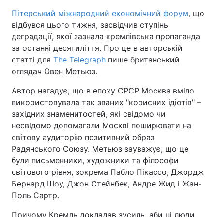
Пітерський міжнародний економічний форум
, що
відбувся цього тижня, засвідчив ступінь
деградації, якої зазнала кремлівська пропаганда
за останні десятиліття. Про це в авторській
статті для
The Telegraph
пише британський
оглядач Овен Метьюз.
Автор нагадує, що в епоху СРСР Москва вміло
використовувала так званих "корисних ідіотів" –
західних знаменитостей, які свідомо чи
несвідомо допомагали Москві поширювати на
світову аудиторію позитивний образ
Радянського Союзу. Метьюз зауважує, що це
були письменники, художники та філософи
світового рівня, зокрема Пабло Пікассо, Джордж
Бернард Шоу, Джон Стейнбек, Андре Жид і Жан-
Поль Сартр.
Причому Кремль докладав зусиль, аби ці люди