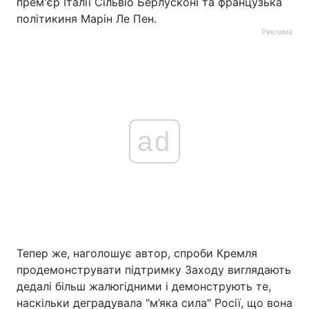
прем'єр Італії Сільвіо Берлусконі та французька
політикиня Марін Ле Пен.
Реклама
ad
Тепер же, наголошує автор, спроби Кремля
продемонструвати підтримку Заходу виглядають
дедалі більш жалюгідними і демонструють те,
наскільки деградувала "м’яка сила" Росії, що вона