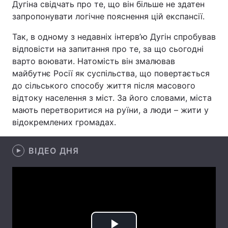
Дугіна свідчать про те, що він більше не здатен
запропонувати логічне пояснення цій експансії.
Лонгріди
Так, в одному з недавніх інтерв’ю Дугін спробував
Відео з Youtube
Статті
відповісти на запитання про те, за що сьогодні
варто воювати. Натомість він змалював
Інтерв'ю
Думки
майбутнє Росії як суспільства, що повертається
до сільського способу життя після масового
Архів
Вакансії
відтоку населення з міст. За його словами, міста
мають перетворитися на руїни, а люди – жити у
Контакти
відокремлених громадах.
Послуги
ВІДЕО ДНЯ