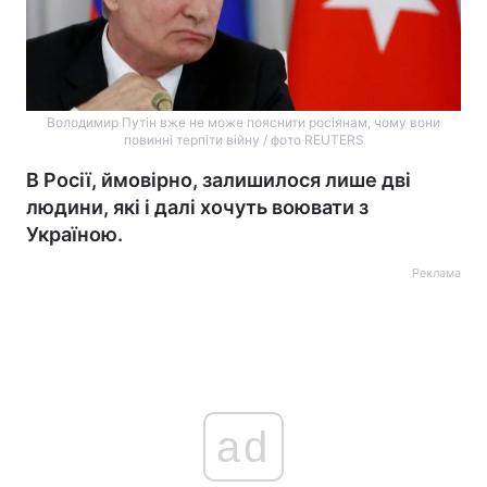
Володимир Путін вже не може пояснити росіянам, чому вони
повинні терпіти війну / фото REUTERS
В Росії, ймовірно, залишилося лише дві
людини, які і далі хочуть воювати з
Україною.
Реклама
ad