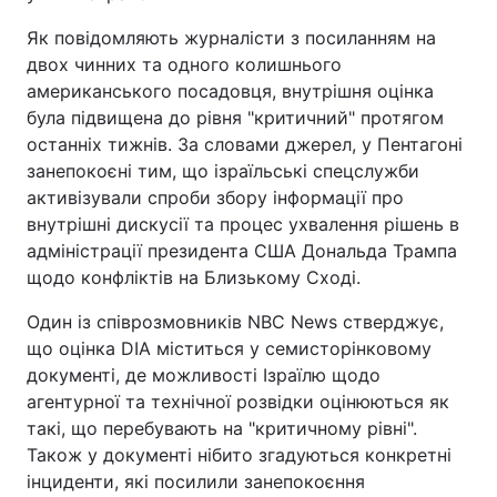
Як повідомляють журналісти з посиланням на
двох чинних та одного колишнього
американського посадовця, внутрішня оцінка
була підвищена до рівня "критичний" протягом
останніх тижнів. За словами джерел, у Пентагоні
занепокоєні тим, що ізраїльські спецслужби
активізували спроби збору інформації про
внутрішні дискусії та процес ухвалення рішень в
адміністрації президента США Дональда Трампа
щодо конфліктів на Близькому Сході.
Один із співрозмовників NBC News стверджує,
що оцінка DIA міститься у семисторінковому
документі, де можливості Ізраїлю щодо
агентурної та технічної розвідки оцінюються як
такі, що перебувають на "критичному рівні".
Також у документі нібито згадуються конкретні
інциденти, які посилили занепокоєння