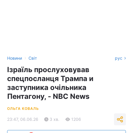
›
Новини
Світ
рус
Ізраїль прослуховував
спецпосланця Трампа и
заступника очільника
Пентагону, - NBC News
ОЛЬГА КОВАЛЬ
23:47, 06.06.26
3 хв.
1206