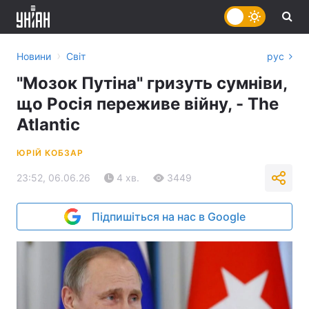
›
Новини
Світ
рус
"Мозок Путіна" гризуть сумніви,
що Росія переживе війну, - The
Atlantic
ЮРІЙ КОБЗАР
23:52, 06.06.26
4 хв.
3449
Підпишіться на нас в Google