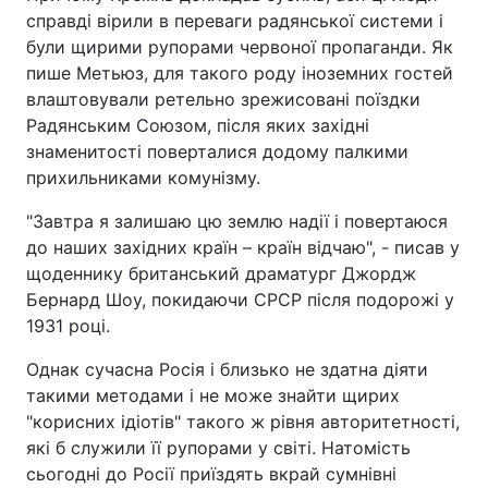
справді вірили в переваги радянської системи і
були щирими рупорами червоної пропаганди. Як
пише Метьюз, для такого роду іноземних гостей
влаштовували ретельно зрежисовані поїздки
Радянським Союзом, після яких західні
знаменитості поверталися додому палкими
прихильниками комунізму.
"Завтра я залишаю цю землю надії і повертаюся
до наших західних країн – країн відчаю", - писав у
щоденнику британський драматург Джордж
Бернард Шоу, покидаючи СРСР після подорожі у
1931 році.
Однак сучасна Росія і близько не здатна діяти
такими методами і не може знайти щирих
"корисних ідіотів" такого ж рівня авторитетності,
які б служили її рупорами у світі. Натомість
сьогодні до Росії приїздять вкрай сумнівні