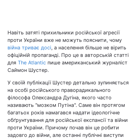
Головна
Війна
Навіть затяті прихильники російської агресії
проти України вже не можуть пояснити, чому
Україна
Політика
війна триває досі
, а населення більше не вірить
Економіка
Світ
офіційній пропаганді. Про це в авторській статті
для
The Atlantic
пише американський журналіст
Спорт
Наука
Саймон Шустер.
Техно і зв'язок
Лайт
У своїй публікації Шустер детально зупиняється
на особі російського праворадикального
Зброя
Інциденти
філософа Олександра Дугіна, якого часто
називають "мозком Путіна". Саме він протягом
Здоров'я
Туризм
багатьох років намагався надати ідеологічне
обґрунтування для російської експансії та війни
Цікавинки
Погода
проти України. Причому почав він це робити
задовго до війни, але останні публічні виступи
Екологія
Регіони