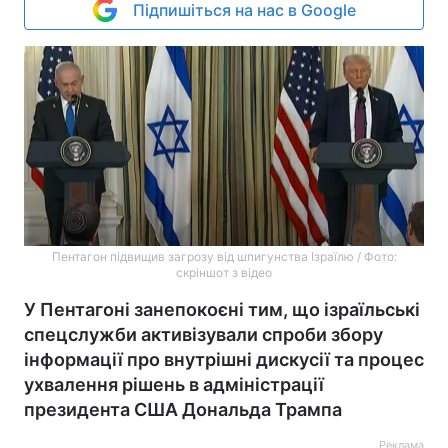
Підпишіться на нас в Google
Пентагон підвищив загрозу від шпигунства Ізраїлю / Фото:
скріншот з відео
У Пентагоні занепокоєні тим, що ізраїльські
спецслужби активізували спроби збору
інформації про внутрішні дискусії та процес
ухвалення рішень в адміністрації
президента США Дональда Трампа
Реклама