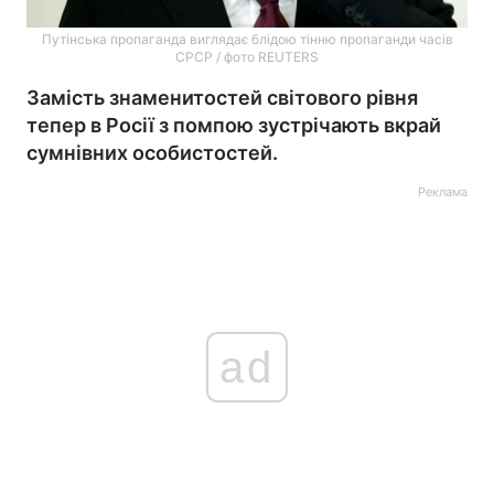
Путінська пропаганда виглядає блідою тінню пропаганди часів
СРСР / фото REUTERS
Замість знаменитостей світового рівня
тепер в Росії з помпою зустрічають вкрай
сумнівних особистостей.
Реклама
ad