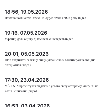
Лонгріди
18:56, 19.05.2026
Названо номінантів премії Blogger Awards 2026 року (відео)
Відео з Youtube
Статті
19:16, 07.05.2026
Інтерв'ю
Думки
Українці дали оцінку діяльності міністерств (відео)
Архів
Вакансії
20:01, 05.05.2026
Контакти
Щоб витримати затяжну війну, українським волонтерам необхідно
Послуги
об'єднатися (відео)
17:30, 23.04.2026
MÉLOVIN презентував глядачам з усього світу авторську книгу "Я не
хотів це писати" (відео)
16:53, 03.04.2026