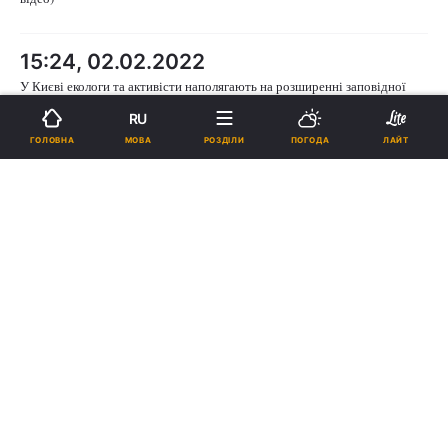
15:24, 02.02.2022
У Києві екологи та активісти наполягають на розширенні заповідної
зони національного парку "Голосіївський" (відео)
RU
МОВА
ГОЛОВНА
РОЗДІЛИ
ПОГОДА
ЛАЙТ
18:38, 25.01.2022
До лав тероборони наразі готові вступити 56% українців - опитування
(відео)
16:40, 25.01.2022
Більшість українців вважають цілком ймовірним вступ України до
НАТО - опитування (відео)
16:31, 25.01.2022
Близько третини українців не слідкують за новинами, які пов’язані з
конфліктом між Україною та Росією – опитування (відео)