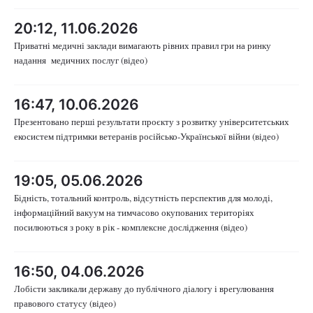
20:12, 11.06.2026
Приватні медичні заклади вимагають рівних правил гри на ринку
надання медичних послуг (відео)
Головна
Війна
Україна
Політика
16:47, 10.06.2026
Презентовано перші результати проєкту з розвитку університетських
Економіка
Світ
екосистем підтримки ветеранів російсько-Української війни (відео)
Спорт
Наука
19:05, 05.06.2026
Техно і зв'язок
Лайт
Бідність, тотальний контроль, відсутність перспектив для молоді,
інформаційний вакуум на тимчасово окупованих територіях
Зброя
Інциденти
посилюються з року в рік - комплексне дослідження (відео)
Здоров'я
Туризм
16:50, 04.06.2026
Цікавинки
Погода
Лобісти закликали державу до публічного діалогу і врегулювання
правового статусу (відео)
Екологія
Регіони