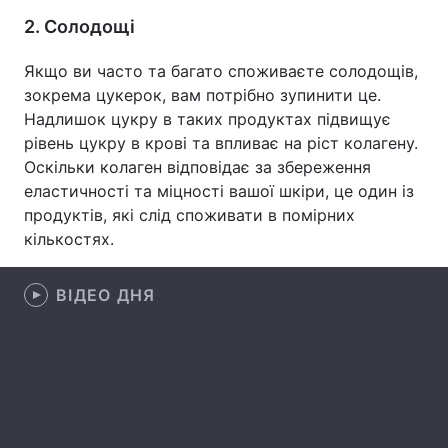
2. Солодощі
Лонгріди
Якщо ви часто та багато споживаєте солодощів,
зокрема цукерок, вам потрібно зупинити це.
Відео з Youtube
Статті
Надлишок цукру в таких продуктах підвищує
Інтерв'ю
Думки
рівень цукру в крові та впливає на ріст колагену.
Оскільки колаген відповідає за збереження
Архів
Вакансії
еластичності та міцності вашої шкіри, це один із
продуктів, які слід споживати в помірних
Контакти
кількостях.
Послуги
ВІДЕО ДНЯ