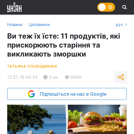
›
Новини
Цікавинки
рус
Ви теж їх їсте: 11 продуктів, які
прискорюють старіння та
викликають зморшки
ТАТЬЯНА СЛОБОДЯНЮК
12:27, 26.06.24
3 хв.
5069
Підпишіться на нас в Google