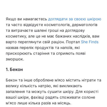
Якщо ви намагаєтесь
доглядати за своєю шкірою
Головна
Війна
та часто відвідуєте косметологів, дерматологів
та витрачаєте шалені гроші на доглядову
Україна
Політика
косметику, але це не має бажаних наслідків, вам
варто переглянути свій раціон. Портал
Економіка
Світ
She Finds
назвав перелік продуктів та напоїв, які
Спорт
Наука
прискорюють старіння та сприяють появі
зморшок.
Техно і зв'язок
Лайт
1. Бекон
Зброя
Інциденти
Бекон та інше оброблене м’ясо містить нітрати та
Здоров'я
Туризм
велику кількість натрію, які викликають
запалення та можуть сушити шкіру. Для користі
Цікавинки
Погода
вашої шкіри, фахівці радять споживати солоне
м'ясо лише кілька разів на місяць.
Екологія
Регіони