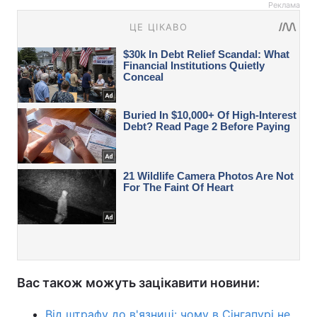
Реклама
Вас також можуть зацікавити новини:
Від штрафу до в'язниці: чому в Сінгапурі не