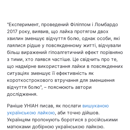
"Експеримент, проведений Філіппом і Ломбардо
2017 року, виявив, що лайка протягом двох
хвилин зменшує відчуття болю, однак особи, які
лаялися рідше у повсякденному житті, відчували
більш виражений гіпоалгетичний ефект порівняно
з тими, хто лаявся частіше. Це свідчить про те,
що надмірне використання лайки в повсякденних
ситуаціях зменшує її ефективність як
короткострокового втручання для зменшення
відчуття болю", – пояснюють автори
дослідження.
Раніше УНІАН писав, як послати
вишуканою
українською лайкою
, аби точно дійшов.
Українцям пропонують боротися з російськими
матюками добірною українською лайкою.