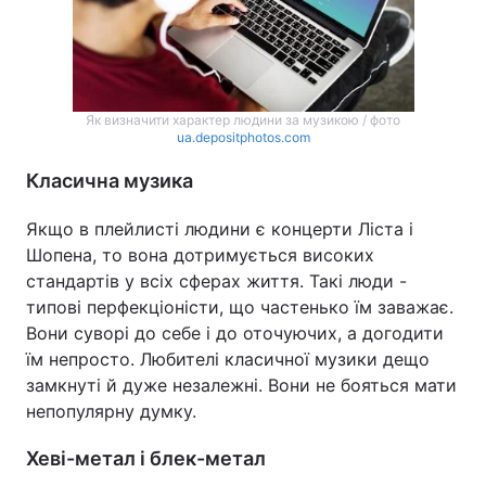
Як визначити характер людини за музикою / фото
ua.depositphotos.com
Класична музика
Якщо в плейлисті людини є концерти Ліста і
Шопена, то вона дотримується високих
стандартів у всіх сферах життя. Такі люди -
типові перфекціоністи, що частенько їм заважає.
Вони суворі до себе і до оточуючих, а догодити
їм непросто. Любителі класичної музики дещо
замкнуті й дуже незалежні. Вони не бояться мати
непопулярну думку.
Хеві-метал і блек-метал