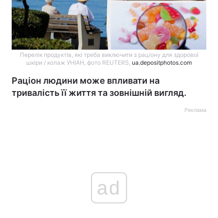
Перелік продуктів, які треба виключити з раціону для здорової
шкіри / колаж УНІАН, фото REUTERS,
ua.depositphotos.com
Раціон людини може впливати на
тривалість її життя та зовнішній вигляд.
Реклама
ad