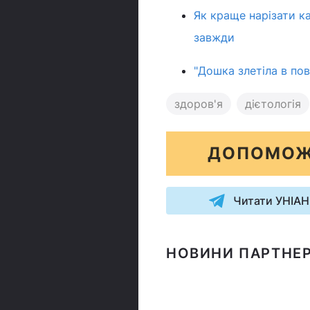
Як краще нарізати к
завжди
"Дошка злетіла в пов
здоров'я
дієтологія
ДОПОМОЖ
Читати УНІАН
НОВИНИ ПАРТНЕР