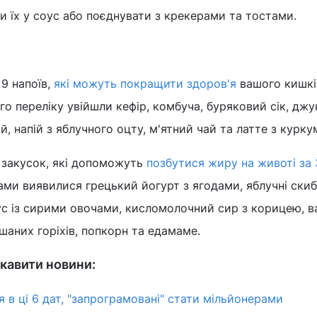
и їх у соус або поєднувати з крекерами та тостами.
 9 напоїв,
які можуть покращити здоров'я
вашого кишкі
го переліку увійшли кефір, комбуча, буряковий сік, джу
й, напій з яблучного оцту, м'ятний чай та латте з курк
 закусок, які допоможуть
позбутися жиру на животі за 
ми виявилися грецький йогурт з ягодами, яблучні скиб
с із сирими овочами, кисломолочний сир з корицею, в
шаних горіхів, попкорн та едамаме.
кавити новини:
 в ці 6 дат, "запрограмовані" стати мільйонерами