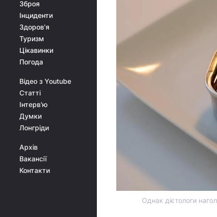
Зброя
Інциденти
Здоров'я
Туризм
Цікавинки
Погода
Відео з Youtube
Статті
Інтерв'ю
Думки
Лонгріди
Архів
Вакансії
Контакти
Однак дієтологи нагол