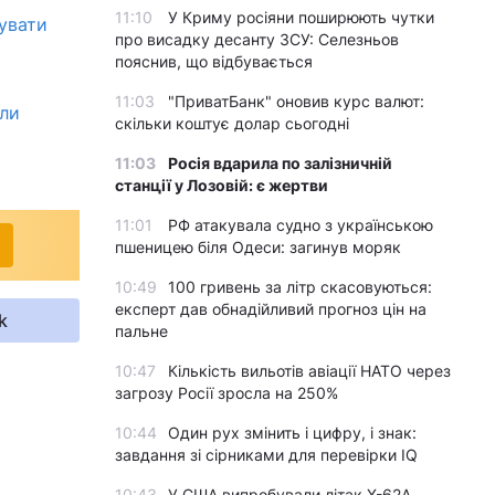
11:10
У Криму росіяни поширюють чутки
вувати
про висадку десанту ЗСУ: Селезньов
пояснив, що відбувається
11:03
"ПриватБанк" оновив курс валют:
ули
скільки коштує долар сьогодні
11:03
Росія вдарила по залізничній
станції у Лозовій: є жертви
11:01
РФ атакувала судно з українською
пшеницею біля Одеси: загинув моряк
10:49
100 гривень за літр скасовуються:
експерт дав обнадійливий прогноз цін на
k
пальне
10:47
Кількість вильотів авіації НАТО через
загрозу Росії зросла на 250%
10:44
Один рух змінить і цифру, і знак:
завдання зі сірниками для перевірки IQ
10:43
У США випробували літак X-62A