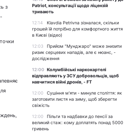
Patriot, консультації щодо ліцензій
ь з
тривають
-
12:14
Klavdia Petrivna зізналася, скільки
грошей їй потрібно для комфортного життя
в Києві (відео)
сточки
12:03
Прийом "Мунджаро" може знизити
ризик серцевих нападів, але є нюанс, -
дослідження
12:00
Колумбійські наркокартелі
відправляють у ЗСУ добровольців, щоб
апевняє
навчитися війні дронів, - FT
для
12:00
Сушіння м'яти - минуле століття: як
заготовити листя на зиму, щоб зберегти
свіжість
иждень,
12:00
Пільги та надбавки до пенсії за
великий стаж: кому доплатять понад 5000
гривень