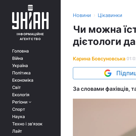
›
Новини
Цікавинки
Чи можна їст
ІНФОРМАЦІЙНЕ
дієтологи да
АГЕНТСТВО
Головна
Карина Бовсуновська
Війна
01:0
Україна
Підпиш
Політика
Економіка
Світ
За словами фахівців, т
Екологія
Регіони
Спорт
Наука
Техно і зв'язок
Лайт