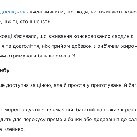
досліджень
вчені виявили, що люди, які вживають кон
іж ті, хто її не їсть.
овці з'ясували, що вживання консервованих сардин є
я та довголіття, ніж прийом добавок з риб'ячим жиро
ям отримувати більше омега-3.
рибу
е доступна за ціною, але й проста у приготуванні й баг
ані морепродукти - це смачний, багатий на поживні реч
одить для перекусу прямо з банки або додавання до сала
ла Клейнер.