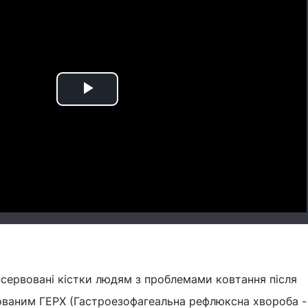
Play
Video
нсервовані кістки людям з проблемами ковтання після
ованим ГЕРХ (Гастроезофагеальна рефлюксна хвороба -