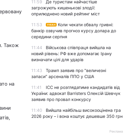
11:59
Де туристам найчастіше
загрожують кишенькові злодії:
сервовану
оприлюднено новий рейтинг міст
11:53
Коли чекати обвалу гривні:
УНІАН
банкір озвучив прогноз курсу долара до
середини серпня
м. Також
11:44
Військова співпраця вийшла на
новий рівень: РФ вже допомагає Ірану
визначати цілі для ударів
11:43
Трамп заявив про "величезні
запаси" арсеналів ППО у США
ато на
11:41
ICC не розглядатиме кандидатів від
України: адвокат Barristers Олексій Шевчук
заявив про провал конкурсу
овини
11:40
Вийшла найбільш високооцінена гра
2026 року – і вона коштує дешевше 350 грн
тів,
Реклама