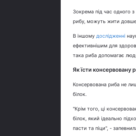
Зокрема під час одного з
рибу, можуть жити довше, н
В іншому
дослідженні
наук
ефективнішим для здоров'
така риба допомагає люд
Як їсти консервовану 
Консервована риба не лиш
білок.
"Крім того, ці консервов
білок, який ідеально підх
пасти та піци", - запевни