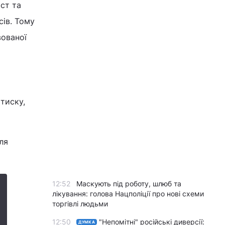
аст та
сів. Тому
вованої
тиску,
ля
12:52
Маскують під роботу, шлюб та
лікування: голова Нацполіції про нові схеми
торгівлі людьми
12:50
"Непомітні" російські диверсії:
ДУМКА