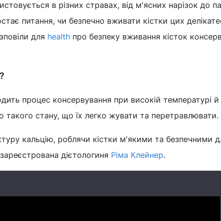
стовується в різних стравах, від м'ясних нарізок до п
остає питання, чи безпечно вживати кістки цих делікате
озповіли для
health
про безпеку вживання кісток консер
?
дить процес консервування при високій температурі й 
до такого стану, що їх легко жувати та перетравлювати.
туру кальцію, роблячи кістки м'якими та безпечними д
 зареєстрована дієтологиня
Ріма Клейнер
.