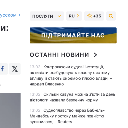
русском
RU
+35
ПОСЛУГИ
и:
ПІДТРИМАЙТЕ НАС
ОСТАННІ НОВИНИ
13:03
Контролюючи судові інституції,
активісти розбудовують власну систему
впливу й стають окремою гілкою влади, –
.
нардеп Власенко
13:02
Скільки кавуна можна з’їсти за день:
дієтологи назвали безпечну норму
13:02
Судноплавство через Баб-ель-
Мандебську протоку майже повністю
зупинилося, – Reuters