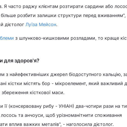
ів. Я часто раджу клієнтам розтирати сардини або лосос
більше розбити залишки структури перед вживанням", 
й дієтолог
Луїза Мейсон
.
облеми
з шлунково-кишковими розладами, то краще кі
ки для здоров'я?
им з найефективніших джерел біодоступного кальцію, з
ні кістки містять бор - мікроелемент, який важливий 
 збереження кісткової маси.
и її (консервовану рибу - УНІАН) два-чотири рази на т
 лосось та анчоуси, щоб урізноманітнити споживання
вати вплив важких металів", - наголосила дієтолог.