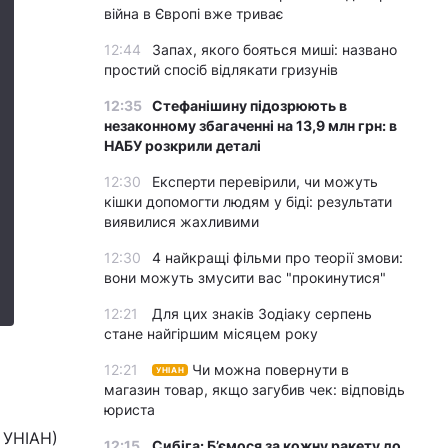
війна в Європі вже триває
12:44
Запах, якого бояться миші: названо
простий спосіб відлякати гризунів
12:35
Стефанішину підозрюють в
незаконному збагаченні на 13,9 млн грн: в
НАБУ розкрили деталі
12:30
Експерти перевірили, чи можуть
кішки допомогти людям у біді: результати
виявилися жахливими
12:30
4 найкращі фільми про теорії змови:
вони можуть змусити вас "прокинутися"
12:21
Для цих знаків Зодіаку серпень
стане найгіршим місяцем року
12:21
Чи можна повернути в
УНІАН
магазин товар, якщо загубив чек: відповідь
юриста
 УНІАН)
12:15
Сибіга: Б’ємося за кожну ракету до