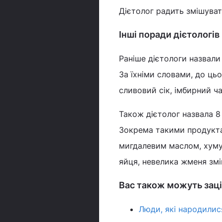
Дієтолог радить змішуват
Інші поради дієтологів
Раніше дієтологи назвали
За їхніми словами, до цьо
сливовий сік, імбирний ча
Також дієтолог назвала 8
Зокрема такими продукта
мигдалевим маслом, хуму
яйця, невелика жменя змі
Вас також можуть заці
Люди, які народилися