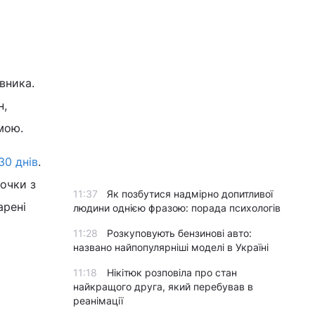
вника.
н,
умою.
30 днів
.
очки з
11:37
Як позбутися надмірно допитливої
арені
людини однією фразою: порада психологів
11:28
Розкуповують бензинові авто:
названо найпопулярніші моделі в Україні
11:18
Нікітюк розповіла про стан
найкращого друга, який перебував в
реанімації