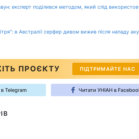
авун: експерт поділився методом, який слід використо
ітря": в Австралії серфер дивом вижив після нападу ак
ІТЬ ПРОЄКТУ
ПІДТРИМАЙТЕ НАС
 в Telegram
Читати УНІАН в Faceboo
ІВ