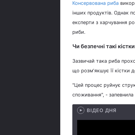
Консервована риба
викори
інших продуктів. Однак п
експерти з харчування р
риби.
Чи безпечні такі кістки
Зазвичай така риба прохо
що розм'якшує її кістки 
"Цей процес руйнує струк
споживання", - запевнила
ВІДЕО ДНЯ