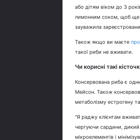
або дітям віком до 3 рок
лимонним соком, щоб ще 
зауважила зареєстровани
Також якщо ви маєте
пр
такої риби не вживати.
Чи корисні такі кісточ
Консервована риба є одн
Мейсон. Також консервова
метаболізму естрогену та
"Я раджу клієнтам вживат
чергуючи сардини, дикий
мікроелементів і мінімізу