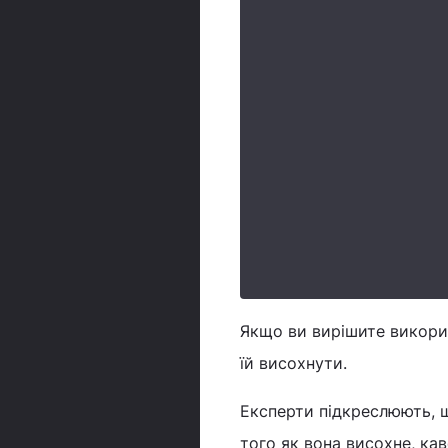
Якщо ви вирішите викори
їй висохнути.
Експерти підкреслюють, щ
того як вона висохне, ка