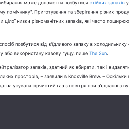
прибирання може допомогти позбутися
стійких запахів
у
у помічнику". Приготування та зберігання різних проду
 цілої низки різноманітних запахів, які часто поширю
посіб позбутися від в'їдливого запаху в холодильнику 
жу або використану кавову гущу, пише
The Sun
.
йтралізатор запахів, здатний як вбирати, так і видалят
иких просторів, – заявили в Knoxville Brew. – Оскільки
датна усувати сірчистий газ з повітря при з'єднанні з ву