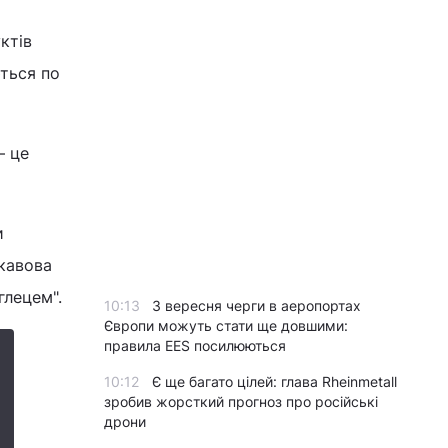
ктів
ються по
– це
и
 кавова
глецем".
10:13
З вересня черги в аеропортах
Європи можуть стати ще довшими:
правила EES посилюються
10:12
Є ще багато цілей: глава Rheinmetall
зробив жорсткий прогноз про російські
дрони