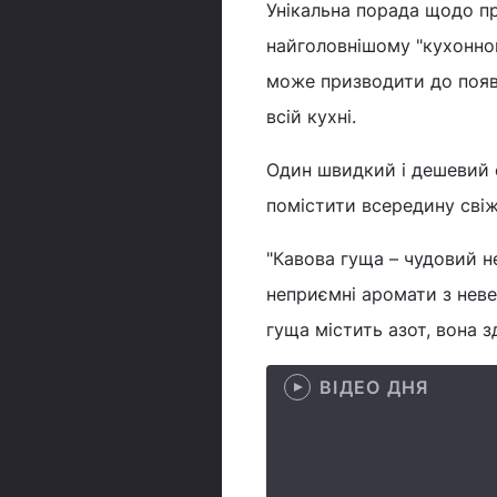
Унікальна порада щодо 
найголовнішому "кухонном
може призводити до появи
всій кухні.
Один швидкий і дешевий с
помістити всередину сві
"Кавова гуща – чудовий не
неприємні аромати з невел
гуща містить азот, вона з
ВІДЕО ДНЯ