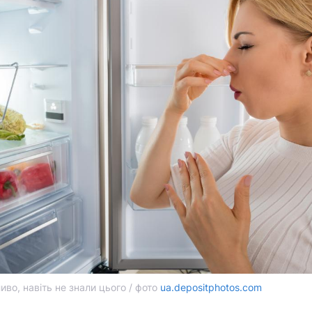
иво, навіть не знали цього / фото
ua.depositphotos.com