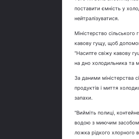
поставити ємність у холо
нейтралізуватися.
Міністерство сільського
кавову гущу, щоб допомог
"Насипте свіжу кавову гу
на дно холодильника та м
За даними міністерства с
продуктів і миття холод
запахи.
"Вийміть полиці, контейн
водою з миючим засобом.
ложка рідкого хлорного ві