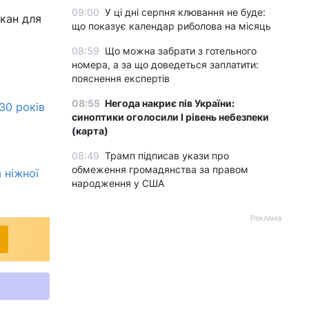
09:00
У ці дні серпня клювання не буде:
кан для
що показує календар риболова на місяць
08:59
Що можна забрати з готельного
номера, а за що доведеться заплатити:
пояснення експертів
08:55
Негода накриє пів України:
30 років
синоптики оголосили І рівень небезпеки
(карта)
08:49
Трамп підписав укази про
обмеження громадянства за правом
 ніжної
народження у США
Реклама