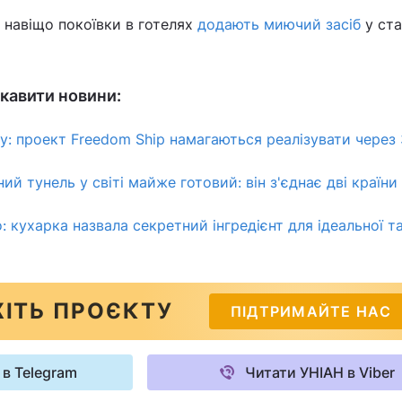
 навіщо покоївки в готелях
додають миючий засіб
у ста
кавити новини:
у: проект Freedom Ship намагаються реалізувати через 
й тунель у світі майже готовий: він з'єднає дві країни
 кухарка назвала секретний інгредієнт для ідеальної та
ІТЬ ПРОЄКТУ
ПІДТРИМАЙТЕ НАС
 в Telegram
Читати УНІАН в Viber