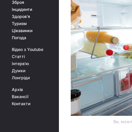
Зброя
Інциденти
Здоров'я
Туризм
Цікавинки
Погода
Відео з Youtube
Статті
Інтерв'ю
Думки
Лонгріди
Архів
Вакансії
Контакти
Ви, можл