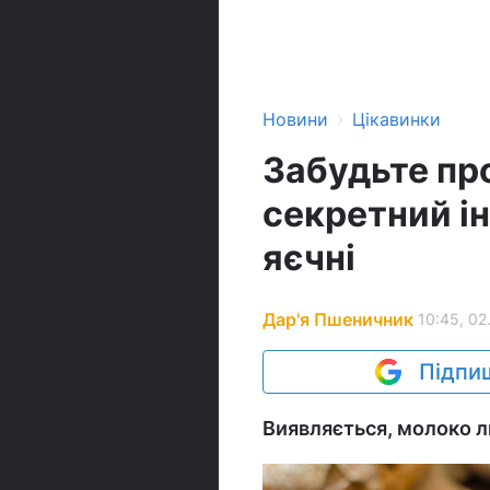
›
Новини
Цікавинки
Забудьте пр
секретний ін
яєчні
Дар'я Пшеничник
10:45, 02
Підпиш
Виявляється, молоко л