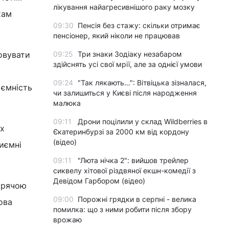
лікування найагресивнішого раку мозку
хам
09:30
Пенсія без стажу: скільки отримає
пенсіонер, який ніколи не працював
овувати
09:25
Три знаки Зодіаку незабаром
здійснять усі свої мрії, але за однієї умови
09:24
"Так лякають…": Вітвіцька зізналася,
 ємність
чи залишиться у Києві після народження
малюка
09:11
Дрони поцілили у склад Wildberries в
их
Єкатеринбурзі за 2000 км від кордону
(відео)
иємні
09:11
"Люта нічка 2": вийшов трейлер
сиквелу хітової різдвяної екшн-комедії з
Девідом Гарбором (відео)
гарячою
09:00
Порожні грядки в серпні - велика
ова
помилка: що з ними робити після збору
врожаю