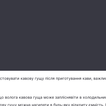
стовувати кавову гущу після приготування кави, важли
о волога кавова гуща може запліснявіти в холодильник
вову гущу можна насипати в будь-яку відкриту ємність.