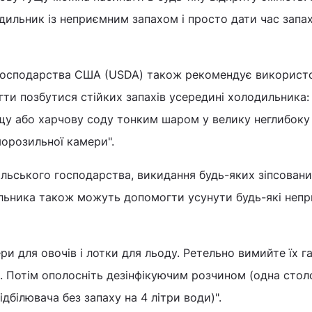
дильник із неприємним запахом і просто дати час запа
 господарства США (USDA) також рекомендує використ
ти позбутися стійких запахів усередині холодильника:
щу або харчову соду тонким шаром у велику неглибоку
орозильної камери".
ільського господарства, викидання будь-яких зіпсован
ильника також можуть допомогти усунути будь-які непр
ери для овочів і лотки для льоду. Ретельно вимийте їх 
 Потім ополосніть дезінфікуючим розчином (одна стол
дбілювача без запаху на 4 літри води)".