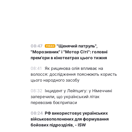
08:47
"Щенячий патруль",
УНІАН
"Морозивник" і "Мотор Сіті": головні
прем'єри в кінотеатрах цього тижня
08:41
Як рицинова олія впливає на
волосся: дослідження пояснюють користь
цього народного засобу
08:32
Інцидент у Лейпцигу: у Німеччині
заперечили, що український літак
перевозив боєприпаси
08:24
РФ використовує українських
військовополонених для формування
бойових підрозділів, - ISW