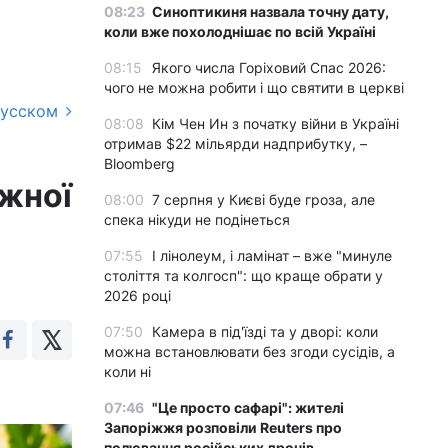
08:23
Синоптикиня назвала точну дату,
коли вже похолоднішає по всій Україні
08:15
Якого числа Горіховий Спас 2026:
чого не можна робити і що святити в церкві
русском
08:08
Кім Чен Ин з початку війни в Україні
отримав $22 мільярди надприбутку, –
Bloomberg
іжної
08:00
7 серпня у Києві буде гроза, але
спека нікуди не подінеться
07:55
І лінолеум, і ламінат – вже "минуле
століття та колгосп": що краще обрати у
2026 році
07:50
Камера в під'їзді та у дворі: коли
можна встановлювати без згоди сусідів, а
коли ні
07:46
"Це просто сафарі": жителі
Запоріжжя розповіли Reuters про
полювання російських дронів