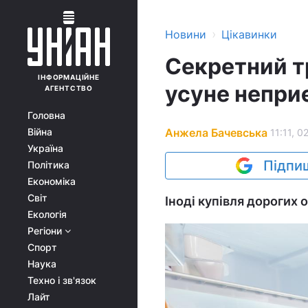
›
Новини
Цікавинки
Секретний тр
ІНФОРМАЦІЙНЕ
усуне непри
АГЕНТСТВО
Головна
Анжела Бачевська
Війна
11:11, 0
Україна
Підпиш
Політика
Економіка
Світ
Іноді купівля дорогих 
Екологія
Регіони
Спорт
Наука
Техно і зв'язок
Лайт