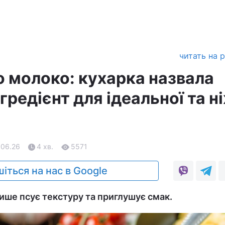
читать на 
о молоко: кухарка назвала
гредієнт для ідеальної та н
.06.26
4 хв.
5571
іться на нас в Google
ише псує текстуру та приглушує смак.