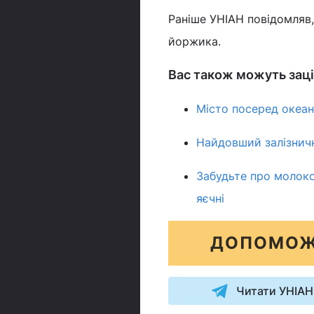
Раніше УНІАН повідомляв,
йоржика.
Вас також можуть заці
Місто посеред океан
Найдовший залізнични
Забудьте про молоко:
яєчні
ДОПОМОЖ
Читати УНІАН