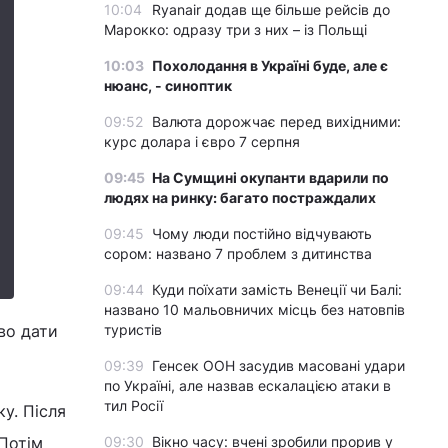
10:04
Ryanair додав ще більше рейсів до
Марокко: одразу три з них – із Польщі
10:03
Похолодання в Україні буде, але є
нюанс, - синоптик
09:52
Валюта дорожчає перед вихідними:
курс долара і євро 7 серпня
09:45
На Сумщині окупанти вдарили по
людях на ринку: багато постраждалих
09:45
Чому люди постійно відчувають
сором: названо 7 проблем з дитинства
09:44
Куди поїхати замість Венеції чи Балі:
названо 10 мальовничих місць без натовпів
во дати
туристів
09:39
Генсек ООН засудив масовані удари
по Україні, але назвав ескалацією атаки в
тил Росії
у. Після
 Потім
09:30
Вікно часу: вчені зробили прорив у