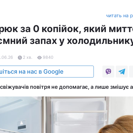
читать на 
юк за 0 копійок, який мит
ємний запах у холодильник
2.06.26
2 хв.
9840
іться на нас в Google
освіжувачів повітря не допомагає, а лише змішує 