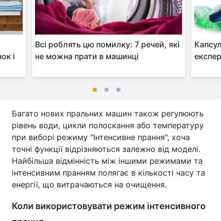
Всі роблять цю помилку: 7 речей, які
Капсул
ок і
не можна прати в машинці
експер
Багато нових пральних машин також регулюють
рівень води, цикли полоскання або температуру
при виборі режиму "Інтенсивне прання", хоча
точні функції відрізняються залежно від моделі.
Найбільша відмінність між іншими режимами та
інтенсивним пранням полягає в кількості часу та
енергії, що витрачаються на очищення.
Коли використовувати режим інтенсивного