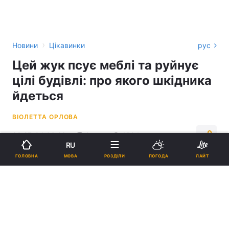
›
Новини
Цікавинки
рус
Цей жук псує меблі та руйнує
цілі будівлі: про якого шкідника
йдеться
ВІОЛЕТТА ОРЛОВА
08:27, 04.06.26
2 хв.
1504
RU
МОВА
ГОЛОВНА
РОЗДІЛИ
ПОГОДА
ЛАЙТ
Підпишіться на нас в Google