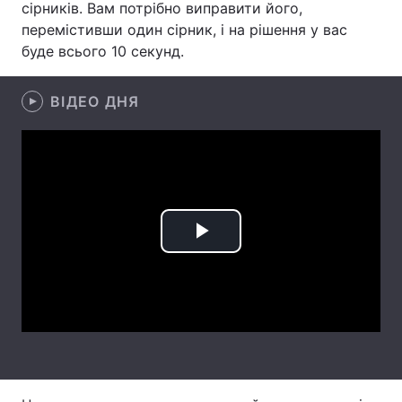
сірників. Вам потрібно виправити його,
перемістивши один сірник, і на рішення у вас
Лонгріди
буде всього 10 секунд.
Відео з Youtube
Статті
ВІДЕО ДНЯ
Інтерв'ю
Думки
Архів
Вакансії
Контакти
Послуги
Play
Video