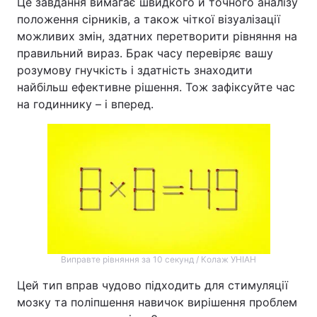
Це завдання вимагає швидкого й точного аналізу
положення сірників, а також чіткої візуалізації
Тема оформлення
можливих змін, здатних перетворити рівняння на
правильний вираз. Брак часу перевіряє вашу
розумову гнучкість і здатність знаходити
найбільш ефективне рішення. Тож зафіксуйте час
на годиннику – і вперед.
Виправте рівняння за 10 секунд / Колаж УНІАН
Цей тип вправ чудово підходить для стимуляції
мозку та поліпшення навичок вирішення проблем