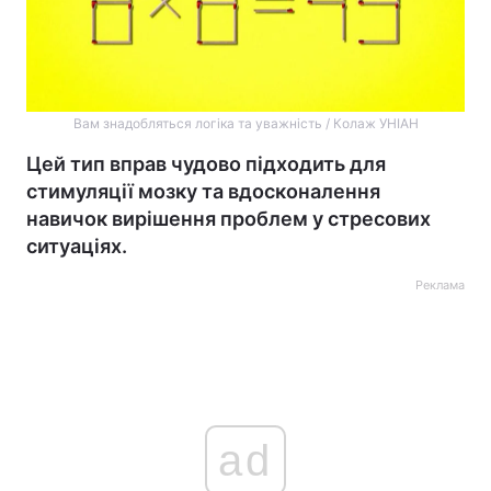
Вам знадобляться логіка та уважність / Колаж УНІАН
Цей тип вправ чудово підходить для
стимуляції мозку та вдосконалення
навичок вирішення проблем у стресових
ситуаціях.
Реклама
ad