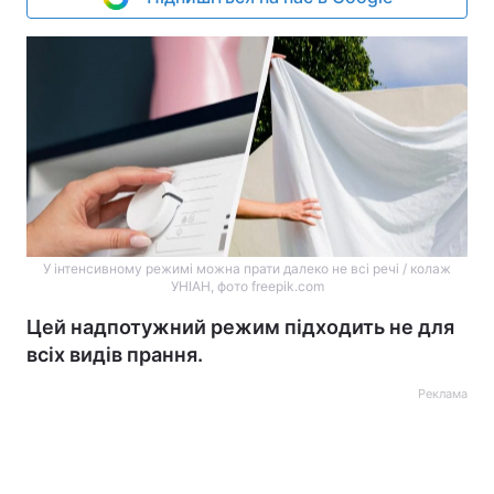
У інтенсивному режимі можна прати далеко не всі речі / колаж
УНІАН, фото freepik.com
Цей надпотужний режим підходить не для
всіх видів прання.
Реклама