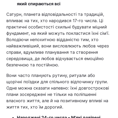
який спираються всі
Сатурн, планета відповідальності та традицій,
впливає на тих, хто народився 17-го числа. Ці
практичні особистості схильні будувати міцний
фундамент, на який можуть покластися їхні сім’ї.
Володіючи непохитною відданістю тим, хто
найважливіший, вони висловлюють любов через
справи, вдумливе планування та створення
середовища, де любов відчувається емоційно
безпечною та постійною.
Вони часто планують рутину, ритуали або
щорічні поїздки для спільного відпочинку групи.
Одне можна сказати напевно: їхні довгострокові
плани зосереджені не тільки на поліпшенні
власного життя, але й на позитивному впливі на
життя тих, хто їм дорогий.
Народжені 24-го числа – М'які довірені