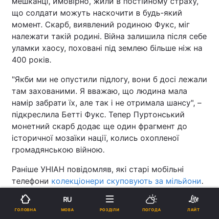
мешканці, ймовірно, жили в постійному страху,
що солдати можуть наскочити в будь-який
момент. Скарб, виявлений родиною Фукс, міг
належати такій родині. Війна залишила після себе
уламки хаосу, поховані під землею більше ніж на
400 років.
"Якби ми не опустили підлогу, вони б досі лежали
там захованими. Я вважаю, що людина мала
намір забрати їх, але так і не отримала шансу", –
підкреслила Бетті Фукс. Тепер Пуртонський
монетний скарб додає ще один фрагмент до
історичної мозаїки нації, колись охопленої
громадянською війною.
Раніше УНІАН повідомляв, які старі мобільні
телефони
колекціонери скуповують за мільйони
.
Реклама
RU
МОВА
ГОЛОВНА
РОЗДІЛИ
ПОГОДА
ЛАЙТ