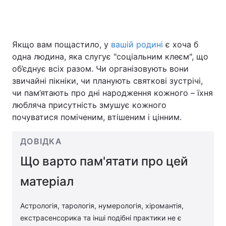
Головна
Війна
Якщо вам пощастило, у
вашій родині
є хоча б
одна людина, яка слугує "соціальним клеєм", що
Україна
Політика
об’єднує всіх разом. Чи організовують вони
звичайні пікніки, чи планують святкові зустрічі,
Економіка
Світ
чи пам’ятають про дні народження кожного – їхня
любляча присутність змушує кожного
Спорт
Наука
почуватися поміченим, втішеним і цінним.
Техно і зв'язок
Лайт
ДОВІДКА
Зброя
Інциденти
Що варто пам'ятати про цей
Здоров'я
Туризм
матеріал
Цікавинки
Погода
Астрологія, тарологія, нумерологія, хіромантія,
екстрасенсорика та інші подібні практики не є
Екологія
Регіони