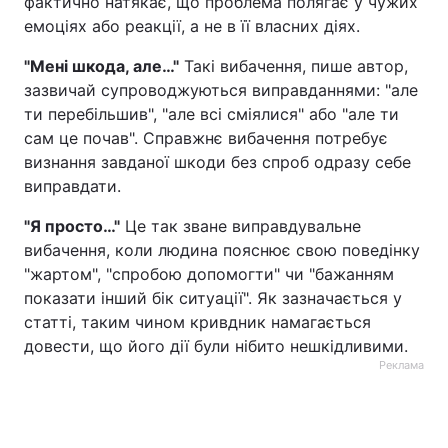
фактично натякає, що проблема полягає у чужих
емоціях або реакції, а не в її власних діях.
"Мені шкода, але…"
Такі вибачення, пише автор,
зазвичай супроводжуються виправданнями: "але
ти перебільшив", "але всі сміялися" або "але ти
сам це почав". Справжнє вибачення потребує
визнання завданої шкоди без спроб одразу себе
виправдати.
"Я просто…"
Це так зване виправдувальне
вибачення, коли людина пояснює свою поведінку
"жартом", "спробою допомогти" чи "бажанням
показати інший бік ситуації". Як зазначається у
статті, таким чином кривдник намагається
довести, що його дії були нібито нешкідливими.
Реклама