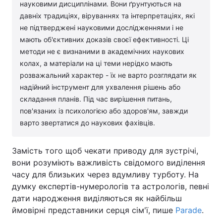
науковими дисциплінами. Вони ґрунтуються на
давніх традиціях, віруваннях та інтерпретаціях, які
Лонгріди
не підтверджені науковими дослідженнями і не
мають об'єктивних доказів своєї ефективності. Ці
Відео з Youtube
Статті
методи не є визнаними в академічних наукових
колах, а матеріали на ці теми нерідко мають
Інтерв'ю
Думки
розважальний характер - їх не варто розглядати як
надійний інструмент для ухвалення рішень або
Архів
Вакансії
складання планів. Під час вирішення питань,
пов'язаних із психологією або здоров'ям, завжди
Контакти
варто звертатися до наукових фахівців.
Послуги
Замість того щоб чекати приводу для зустрічі,
вони розуміють важливість свідомого виділення
часу для близьких через вдумливу турботу. На
думку експертів-нумерологів та астрологів, певні
дати народження виділяються як найбільш
ймовірні представники серця сім'ї, пише
Parade
.