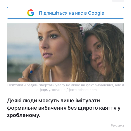
Підпишіться на нас в Google
Психологи радять звертати увагу не лише на факт вибачення, але й
на формулювання / фото pxhere.com
Деякі люди можуть лише імітувати
формальне вибачення без щирого каяття у
зробленому.
Реклама