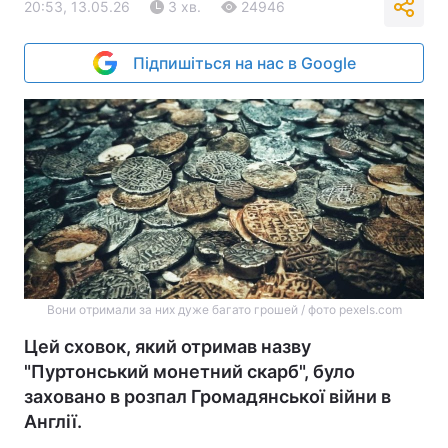
20:53, 13.05.26
3 хв.
24946
Підпишіться на нас в Google
Вони отримали за них дуже багато грошей / фото pexels.com
Цей сховок, який отримав назву
"Пуртонський монетний скарб", було
заховано в розпал Громадянської війни в
Англії.