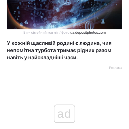
Ви – сімейний магніт / фото
ua.depositphotos.com
У кожній щасливій родині є людина, чия
непомітна турбота тримає рідних разом
навіть у найскладніші часи.
Реклама
ad