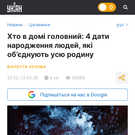
›
Новини
Цікавинки
рус
Хто в домі головний: 4 дати
народження людей, які
об’єднують усю родину
ВІОЛЕТТА ОРЛОВА
22:22, 13.05.26
4 хв.
26886
Підпишіться на нас в Google