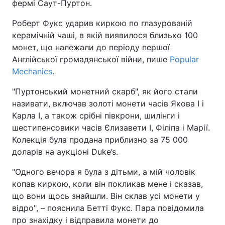
фермі Саут-Пуртон.
Роберт Фукс ударив киркою по глазурованій
керамічній чаші, в якій виявилося близько 100
монет, що належали до періоду першої
Англійської громадянської війни, пише
Popular
Mechanics
.
"Пуртонський монетний скарб", як його стали
називати, включав золоті монети часів Якова I і
Карла I, а також срібні півкрони, шилінги і
шестипенсовики часів Єлизавети I, Філіпа і Марії.
Колекція була продана приблизно за 75 000
доларів на аукціоні Duke’s.
"Одного вечора я була з дітьми, а мій чоловік
копав киркою, коли він покликав мене і сказав,
що вони щось знайшли. Він склав усі монети у
відро", – пояснила Бетті Фукс. Пара повідомила
про знахідку і відправила монети до