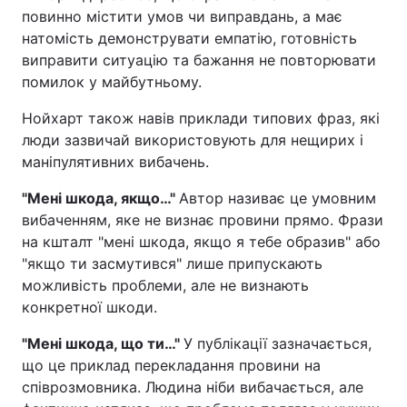
повинно містити умов чи виправдань, а має
натомість демонструвати емпатію, готовність
виправити ситуацію та бажання не повторювати
помилок у майбутньому.
Нойхарт також навів приклади типових фраз, які
люди зазвичай використовують для нещирих і
маніпулятивних вибачень.
"Мені шкода, якщо…"
Автор називає це умовним
вибаченням, яке не визнає провини прямо. Фрази
на кшталт "мені шкода, якщо я тебе образив" або
"якщо ти засмутився" лише припускають
можливість проблеми, але не визнають
конкретної шкоди.
"Мені шкода, що ти…"
У публікації зазначається,
що це приклад перекладання провини на
співрозмовника. Людина ніби вибачається, але