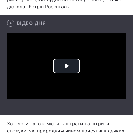
дієтолог Кетрін Розенталь.
Лонгріди
ВІДЕО ДНЯ
Відео з Youtube
Статті
Інтерв'ю
Думки
Архів
Вакансії
Контакти
Play
Послуги
Video
Хот-доги також містять нітрати та нітрити –
сполуки, які природним чином присутні в деяких