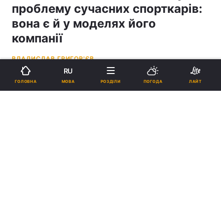
проблему сучасних спорткарів:
вона є й у моделях його
компанії
ВЛАДИСЛАВ ГРИГОР'ЄВ
RU
14:06, 08.06.26
2 хв.
3218
МОВА
ГОЛОВНА
РОЗДІЛИ
ПОГОДА
ЛАЙТ
Підпишіться на нас в Google