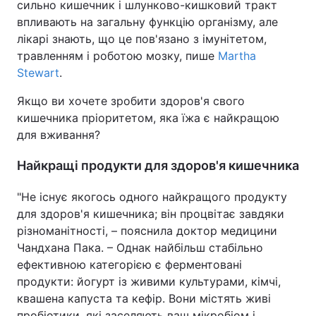
сильно кишечник і шлунково-кишковий тракт
впливають на загальну функцію організму, але
лікарі знають, що це пов'язано з імунітетом,
травленням і роботою мозку, пише
Martha
Stewart
.
Якщо ви хочете зробити здоров'я свого
кишечника пріоритетом, яка їжа є найкращою
для вживання?
Найкращі продукти для здоров'я кишечника
"Не існує якогось одного найкращого продукту
для здоров'я кишечника; він процвітає завдяки
різноманітності, – пояснила доктор медицини
Чандхана Пака. – Однак найбільш стабільно
ефективною категорією є ферментовані
продукти: йогурт із живими культурами, кімчі,
квашена капуста та кефір. Вони містять живі
пробіотики, які заселяють ваш мікробіом і