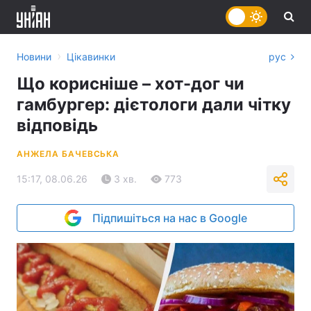
›
Новини
Цікавинки
рус
Що корисніше – хот-дог чи
гамбургер: дієтологи дали чітку
відповідь
АНЖЕЛА БАЧЕВСЬКА
15:17, 08.06.26
3 хв.
773
Підпишіться на нас в Google