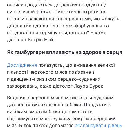
овочах і додаються до деяких продуктів у
Тема оформлення
синтетичній формі. "Синтетичні нітрати та
нітрити вважаються консервантами, які можуть
додаватися до хот-догів для фарбування та
продовження терміну придатності", – каже
дієтолог Кетрін Ней.
Як гамбургери впливають на здоров'я серця
Дослідження
показують, що вживання великої
кількості червоного м'яса пов'язане з
підвищеним ризиком серцево-судинних
захворювань, каже дієтолог Лаура Бурак.
Водночас червоне м'ясо може стати чудовим
джерелом високоякісного білка. Продукти з
високим вмістом білка допомагають
підтримувати м'язову масу, зокрема серцевий
м'яз. Білок також допомагає
збалансувати рівень