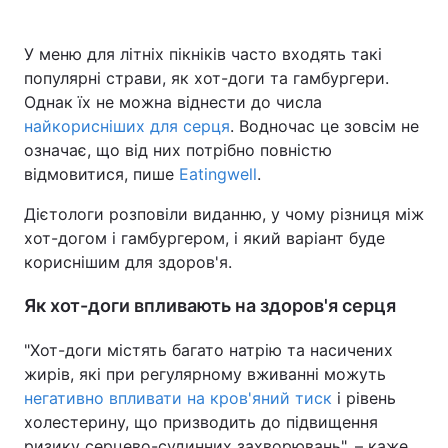
У меню для літніх пікніків часто входять такі
популярні страви, як хот-доги та гамбургери.
Головна
Війна
Однак їх не можна віднести до числа
найкорисніших для серця
. Водночас це зовсім не
Україна
Політика
означає, що від них потрібно повністю
відмовитися, пише
Eatingwell
.
Економіка
Світ
Дієтологи розповіли виданню, у чому різниця між
Спорт
Наука
хот-догом і гамбургером, і який варіант буде
кориснішим для здоров'я.
Техно і зв'язок
Лайт
Як хот-доги впливають на здоров'я серця
Зброя
Інциденти
"Хот-доги містять багато натрію та насичених
Здоров'я
Туризм
жирів, які при регулярному вживанні можуть
Цікавинки
Погода
негативно впливати на кров'яний тиск
і рівень
холестерину, що призводить до підвищення
Екологія
Регіони
ризику серцево-судинних захворювань", – каже