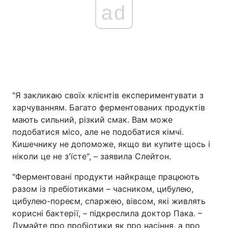
ad
"Я закликаю своїх клієнтів експериментувати з
харчуванням. Багато ферментованих продуктів
мають сильний, різкий смак. Вам може
подобатися місо, але не подобатися кімчі.
Кишечнику не допоможе, якщо ви купите щось і
ніколи це не з'їсте", – заявила Слейтон.
"Ферментовані продукти найкраще працюють
разом із пребіотиками – часником, цибулею,
цибулею-пореєм, спаржею, вівсом, які живлять
корисні бактерії, – підкреслила доктор Пака. –
Думайте про пробіотики як про насіння, а про