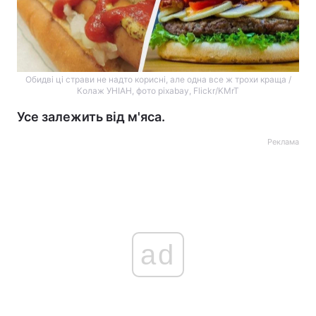
Обидві ці страви не надто корисні, але одна все ж трохи краща /
Колаж УНІАН, фото pixabay, Flickr/KMrT
Усе залежить від м'яса.
Реклама
ad