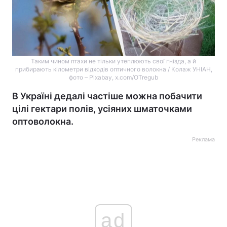
Таким чином птахи не тільки утеплюють свої гнізда, а й
прибирають кілометри відходів оптичного волокна / Колаж УНІАН,
фото – Pixabay, x.com/OTregub
В Україні дедалі частіше можна побачити
цілі гектари полів, усіяних шматочками
оптоволокна.
Реклама
ad