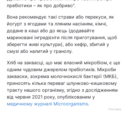
пребіотики – як про добриво".
Вона рекомендує такі страви або перекуси, як
йогурт з ягодами та лляним насінням, кімчі,
додане в каші або до яєць (додавайте
мариновані інгредієнти після приготування, щоб
зберегти живі культури), або кефір, збитий у
смузі або налитий у гранолу.
Хліб на заквасці, що має власний мікробіом, є ще
одним чудовим джерелом пребіотиків. Мікроби
закваски, зокрема молочнокислі бактерії (МКБ),
приносять кілька переваг шлунково-кишковому
тракту нашого організму, згідно з дослідженням
від червня 2021 року, опублікованим у
медичному журналі Microorganisms
.
Реклама