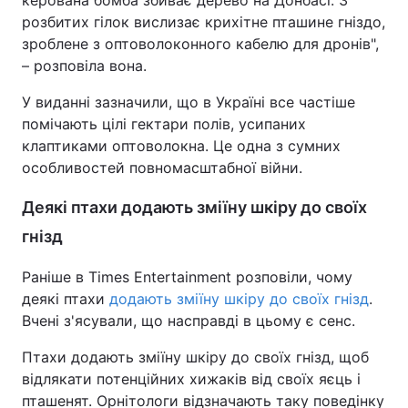
керована бомба збиває дерево на Донбасі. З
розбитих гілок вислизає крихітне пташине гніздо,
зроблене з оптоволоконного кабелю для дронів",
– розповіла вона.
У виданні зазначили, що в Україні все частіше
помічають цілі гектари полів, усипаних
клаптиками оптоволокна. Це одна з сумних
особливостей повномасштабної війни.
Деякі птахи додають зміїну шкіру до своїх
гнізд
Раніше в Times Entertainment розповіли, чому
деякі птахи
додають зміїну шкіру до своїх гнізд
.
Вчені з'ясували, що насправді в цьому є сенс.
Птахи додають зміїну шкіру до своїх гнізд, щоб
відлякати потенційних хижаків від своїх яєць і
пташенят. Орнітологи відзначають таку поведінку