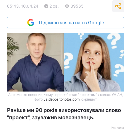
05:43, 10.04.24
2 хв.
39565
Підпишіться на нас в Google
Авраменко пояснив, чому "проект" став "проєктом" / колаж УНІАН,
фото
ua.depositphotos.com
, скріншот
Раніше ми 90 років використовували слово
"проект", зауважив мовознавець.
Реклама