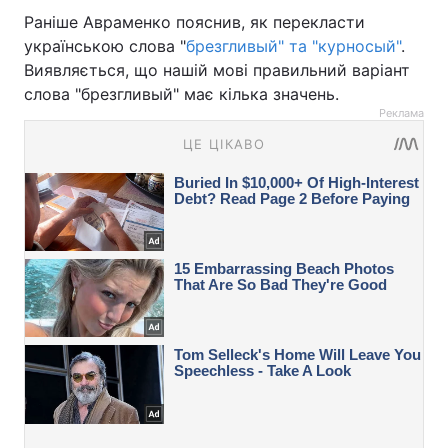
Раніше Авраменко пояснив, як перекласти
українською слова "
брезгливый" та "курносый"
.
Виявляється, що нашій мові правильний варіант
слова "брезгливый" має кілька значень.
Реклама