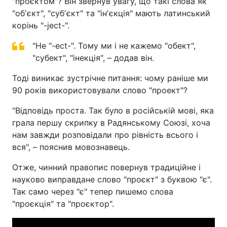
"проєктом"? Він звернув увагу, що такі слова як
"обʼєкт", "субʼєкт" та "інʼєкція" мають латинський
корінь "-ject-".
"Не "-ect-". Тому ми і не кажемо "обект",
"субект", "інекція", – додав він.
Тоді виникає зустрічне питання: чому раніше ми
90 років використовували слово "проект"?
"Відповідь проста. Так було в російській мові, яка
грала першу скрипку в Радянському Союзі, хоча
нам завжди розповідали про рівність всього і
вся", – пояснив мовознавець.
Отже, чинний правопис повернув традиційне і
науково виправдане слово "проєкт" з буквою "є".
Так само через "є" тепер пишемо слова
"проєкція" та "проєктор".