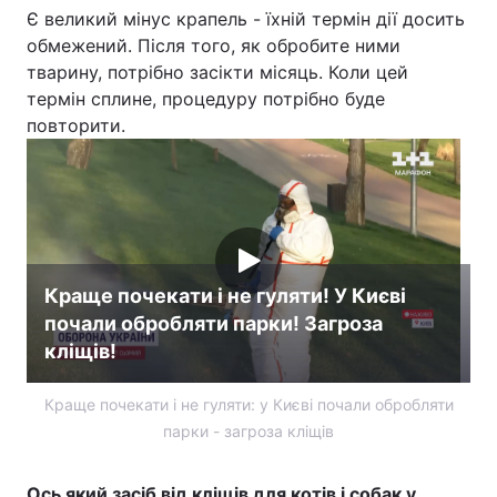
Є великий мінус крапель - їхній термін дії досить
обмежений. Після того, як обробите ними
тварину, потрібно засікти місяць. Коли цей
термін сплине, процедуру потрібно буде
повторити.
Краще почекати і не гуляти! У Києві
почали обробляти парки! Загроза
кліщів!
Краще почекати і не гуляти: у Києві почали обробляти
парки - загроза кліщів
Ось який засіб від кліщів для котів і собак у