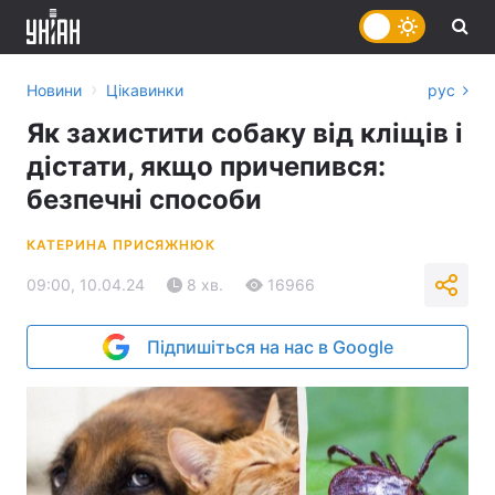
›
Новини
Цікавинки
рус
Як захистити собаку від кліщів і
дістати, якщо причепився:
безпечні способи
КАТЕРИНА ПРИСЯЖНЮК
09:00, 10.04.24
8 хв.
16966
Підпишіться на нас в Google