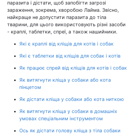
паразита і дістати, щоб запобігти загрозі
зараження, зокрема, хворобою Лайма. Звісно,
Лонгріди
найкраще не допустити паразита до тіла
тварини, для цього використовують різні засоби
Відео з Youtube
Статті
- краплі, таблетки, спреї, а також нашийники.
Інтерв'ю
Думки
Які є краплі від кліщів для котів і собак
Архів
Вакансії
Які є таблетки від кліщів для собак і котів
Як працює спрей від кліщів для котів і собак
Контакти
Як витягнути кліща у собаки або кота
Послуги
пінцетом
Як дістати кліща у собаки або кота ниткою
Як витягнути кліща у собаки в домашніх
умовах спеціальним інструментом
Ось як дістати голову кліща з тіла собаки