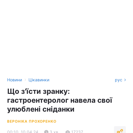
›
Новини
Цікавинки
рус
Що з'їсти зранку:
гастроентеролог навела свої
улюблені сніданки
ВЕРОНІКА ПРОХОРЕНКО
00:10, 10.04.24
3 хв.
17237