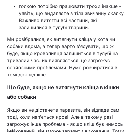
голкою потрібно працювати трохи інакше -
уявіть, що видаляєте з тіла звичайну скалку.
Важливо витягти всі частини, які
залишилися в тулубі тварини.
Ми розібралися, як витягнути кліща у кота чи
собаки вдома, а тепер варто з'ясувати, що ж
буде, якщо кровопивця залишиться в тулубі на
тривалий час. Як виявляється, це загрожує
серйозними проблемами. Нумо розбиратися в
темі докладніше.
Що буде, якщо не витягнути кліща в кішки
або собаки
Якщо ви не дістанете паразита, він відпаде сам
тоді, коли нап'ється крові. Але в такому разі
загрожує інша проблема - якщо кліщ був чимось
інфікований, він зможе заразити вихованця. Тому