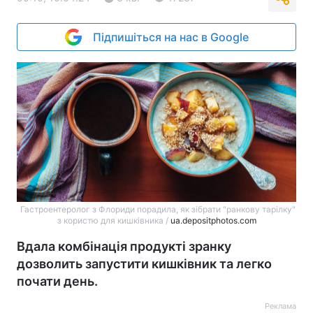
Підпишіться на нас в Google
Гастроентеролог з Флориди порадила, як зібрати "ранкову тарілку"
з користю для кишківника /
ua.depositphotos.com
Вдала комбінація продукті зранку
дозволить запустити кишківник та легко
почати день.
Реклама