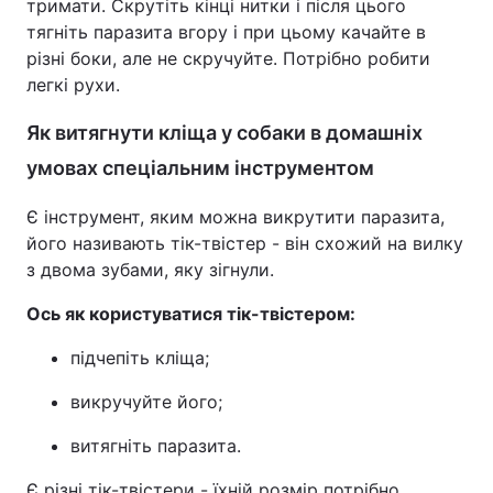
тримати. Скрутіть кінці нитки і після цього
тягніть паразита вгору і при цьому качайте в
різні боки, але не скручуйте. Потрібно робити
легкі рухи.
Як витягнути кліща у собаки в домашніх
умовах спеціальним інструментом
Є інструмент, яким можна викрутити паразита,
його називають тік-твістер - він схожий на вилку
з двома зубами, яку зігнули.
Ось як користуватися тік-твістером:
підчепіть кліща;
викручуйте його;
витягніть паразита.
Є різні тік-твістери - їхній розмір потрібно