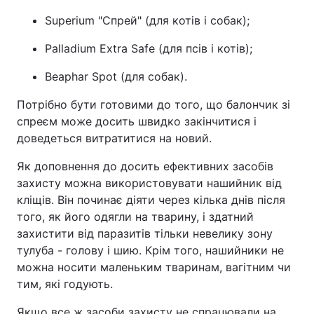
Superium "Спрей" (для котів і собак);
Palladium Extra Safe (для псів і котів);
Beaphar Spot (для собак).
Потрібно бути готовими до того, що балончик зі
спреєм може досить швидко закінчитися і
доведеться витратитися на новий.
Як доповнення до досить ефективних засобів
захисту можна використовувати нашийник від
кліщів. Він починає діяти через кілька днів після
того, як його одягли на тварину, і здатний
захистити від паразитів тільки невелику зону
тулуба - голову і шию. Крім того, нашийники не
можна носити маленьким тваринам, вагітним чи
тим, які годують.
Якщо все ж засоби захисту не спрацювали на