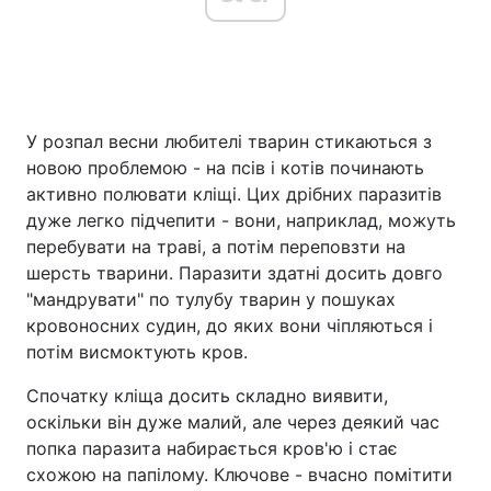
Головна
Війна
У розпал весни любителі тварин стикаються з
Україна
Політика
новою проблемою - на псів і котів починають
Економіка
Світ
активно полювати кліщі. Цих дрібних паразитів
дуже легко підчепити - вони, наприклад, можуть
Спорт
Наука
перебувати на траві, а потім переповзти на
шерсть тварини. Паразити здатні досить довго
Техно і зв'язок
Лайт
"мандрувати" по тулубу тварин у пошуках
кровоносних судин, до яких вони чіпляються і
Зброя
Інциденти
потім висмоктують кров.
Здоров'я
Туризм
Спочатку кліща досить складно виявити,
оскільки він дуже малий, але через деякий час
Цікавинки
Погода
попка паразита набирається кров'ю і стає
схожою на папілому. Ключове - вчасно помітити
Екологія
Регіони