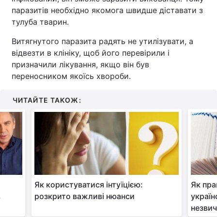
паразитів необхідно якомога швидше діставати з
тулуба тварин.
Витягнутого паразита радять не утилізувати, а
відвезти в клініку, щоб його перевірили і
призначили лікування, якщо він був
переносником якоїсь хвороби.
ЧИТАЙТЕ ТАКОЖ:
Як користуватися інтуїцією:
Як пра
в
розкрито важливі нюанси
україн
незвич