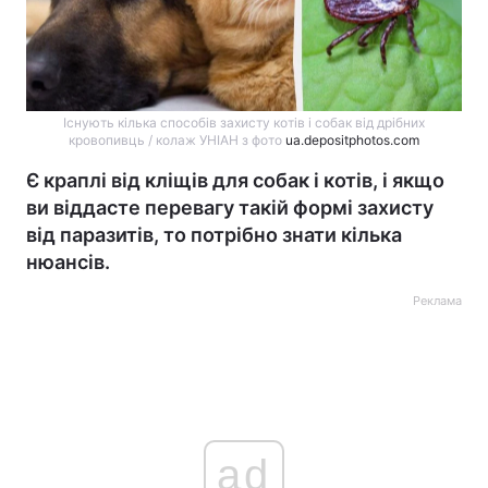
Існують кілька способів захисту котів і собак від дрібних
кровопивць / колаж УНІАН з фото
ua.depositphotos.com
Є краплі від кліщів для собак і котів, і якщо
ви віддасте перевагу такій формі захисту
від паразитів, то потрібно знати кілька
нюансів.
Реклама
ad