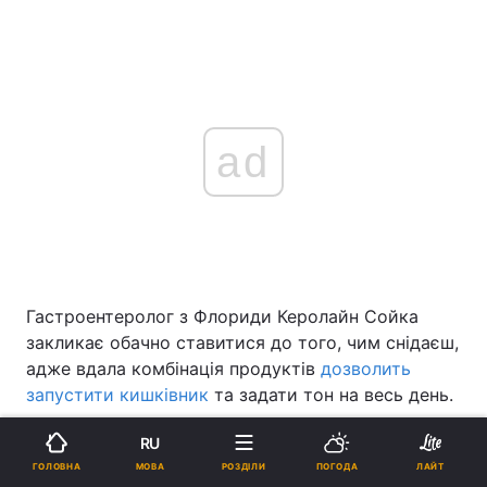
ad
Гастроентеролог з Флориди Керолайн Сойка
закликає обачно ставитися до того, чим снідаєш,
адже вдала комбінація продуктів
дозволить
запустити кишківник
та задати тон на весь день.
Доктор сертифікованої медичної установи Gastro
RU
Health навела приклади своїх сніданків, які
МОВА
ГОЛОВНА
РОЗДІЛИ
ПОГОДА
ЛАЙТ