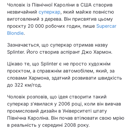
Чоловік із Північної Кароліни в США створив
незвичайний
суперкар
, який майже повністю
виготовлений з дерева. Він присвятив цьому
проєкту 20 000 робочих годин, пише
Supercar
Blondie
.
Зазначається, що суперкар отримав назву
Splinter. Його створив аспірант Джо Хармон.
Цікаво те, що Splinter є не просто художнім
проєктом, а справжнім автомобілем, який, за
словами Хармона, здатний розвивати швидкість
до 322 км/год.
Чоловік розповів, що ідея створити такий
суперкар з'явилася у 2006 році, коли він вивчав
промисловий дизайн в Університеті штату
Північна Кароліна. Він почав втілювати свою мрію
в реальність у середині 2008 року.