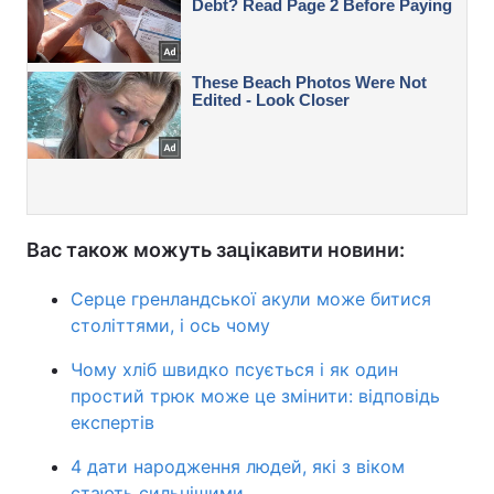
Вас також можуть зацікавити новини:
Серце гренландської акули може битися
століттями, і ось чому
Чому хліб швидко псується і як один
простий трюк може це змінити: відповідь
експертів
4 дати народження людей, які з віком
стають сильнішими