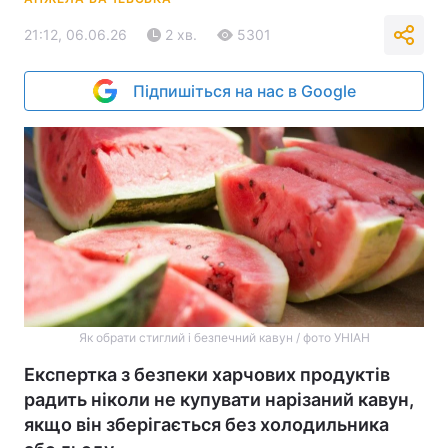
21:12, 06.06.26
2 хв.
5301
Підпишіться на нас в Google
Як обрати стиглий і безпечний кавун / фото УНІАН
Експертка з безпеки харчових продуктів
радить ніколи не купувати нарізаний кавун,
якщо він зберігається без холодильника