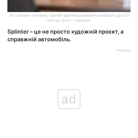
За словами чоловіка, Splinter здатний розвивати швидкість до 322
км/год / фото – скріншот
Splinter – це не просто художній проєкт, а
справжній автомобіль.
Реклама
ad