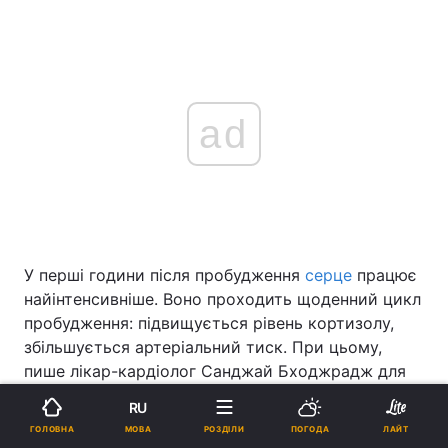
ad
У перші години після пробудження
серце
працює
найінтенсивніше. Воно проходить щоденний цикл
пробудження: підвищується рівень кортизолу,
збільшується артеріальний тиск. При цьому,
пише лікар-кардіолог Санджай Бходжрадж для
сайту
CNBC
, багато людей недооцінюють вплив
RU
першого перекусу та першого напою в день на
МОВА
ГОЛОВНА
РОЗДІЛИ
ПОГОДА
ЛАЙТ
стан серцево-судинної системи.