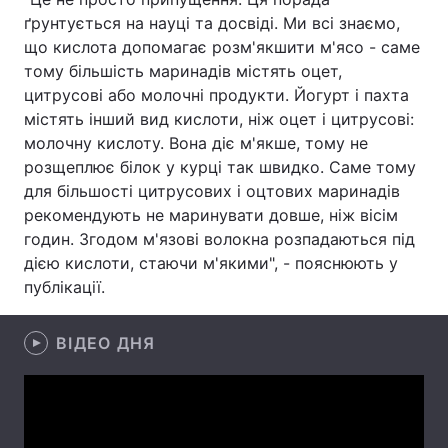
ґрунтується на науці та досвіді. Ми всі знаємо,
Лонгріди
що кислота допомагає розм'якшити м'ясо - саме
тому більшість маринадів містять оцет,
цитрусові або молочні продукти. Йогурт і пахта
Відео з Youtube
Статті
містять інший вид кислоти, ніж оцет і цитрусові:
Інтерв'ю
Думки
молочну кислоту. Вона діє м'якше, тому не
розщеплює білок у курці так швидко. Саме тому
Архів
Вакансії
для більшості цитрусових і оцтових маринадів
рекомендують не маринувати довше, ніж вісім
Контакти
годин. Згодом м'язові волокна розпадаються під
дією кислоти, стаючи м'якими", - пояснюють у
Послуги
публікації.
ВІДЕО ДНЯ