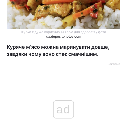
Курка є дуже корисним мʼясом для здоровʼя / фото
ua.depositphotos.com
Куряче мʼясо можна маринувати довше,
завдяки чому воно стає смачнішим.
Реклама
ad