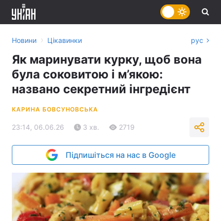
›
Новини
Цікавинки
рус
Як маринувати курку, щоб вона
була соковитою і м’якою:
названо секретний інгредієнт
КАРИНА БОВСУНОВСЬКА
23:14, 06.06.26
3 хв.
2719
Підпишіться на нас в Google