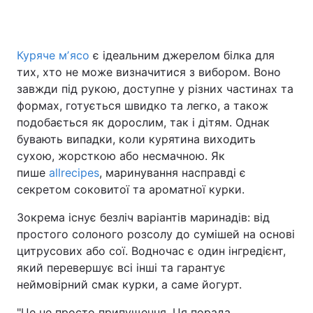
Куряче мʼясо
є ідеальним джерелом білка для
Головна
Війна
тих, хто не може визначитися з вибором. Воно
завжди під рукою, доступне у різних частинах та
Україна
Політика
формах, готується швидко та легко, а також
подобається як дорослим, так і дітям. Однак
Економіка
Світ
бувають випадки, коли курятина виходить
Спорт
Наука
сухою, жорсткою або несмачною. Як
пише
allrecipes
, маринування насправді є
Техно і зв'язок
Лайт
секретом соковитої та ароматної курки.
Зброя
Інциденти
Зокрема існує безліч варіантів маринадів: від
простого солоного розсолу до сумішей на основі
Здоров'я
Туризм
цитрусових або сої. Водночас є один інгредієнт,
який перевершує всі інші та гарантує
Цікавинки
Погода
неймовірний смак курки, а саме йогурт.
Екологія
Регіони
"Це не просто припущення. Ця порада