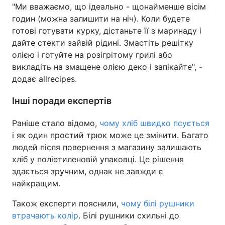
"Ми вважаємо, що ідеально - щонайменше вісім
годин (можна залишити на ніч). Коли будете
готові готувати курку, дістаньте її з маринаду і
дайте стекти зайвій рідині. Змастіть решітку
олією і готуйте на розігрітому грилі або
викладіть на змащене олією деко і запікайте", -
додає allrecipes.
Інші поради експертів
Раніше стало відомо,
чому хліб швидко псується
і як один простий трюк може це змінити. Багато
людей після повернення з магазину залишають
хліб у поліетиленовій упаковці. Це рішення
здається зручним, однак не завжди є
найкращим.
Також експерти пояснили,
чому білі рушники
втрачають колір
. Білі рушники схильні до