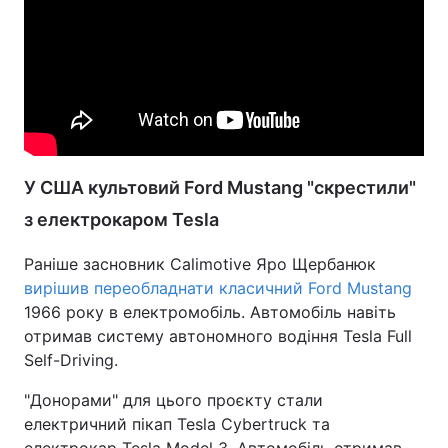
У США культовий Ford Mustang "скрестили"
з електрокаром Tesla
Раніше засновник Calimotive Яро Щербанюк
вирішив переобладнати класичний Ford Mustang
1966 року в електромобіль. Автомобіль навіть
отримав систему автономного водіння Tesla Full
Self-Driving.
"Донорами" для цього проєкту стали
електричний пікап Tesla Cybertruck та
електрокар Tesla Model 3. Автомобіль отримав