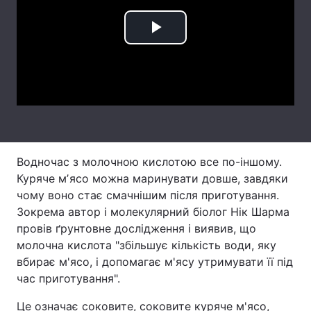
Тема оформлення
Play
Video
Водночас з молочною кислотою все по-іншому.
Куряче мʼясо можна маринувати довше, завдяки
чому воно стає смачнішим після приготування.
Зокрема автор і молекулярний біолог Нік Шарма
провів ґрунтовне дослідження і виявив, що
молочна кислота "збільшує кількість води, яку
вбирає м'ясо, і допомагає м'ясу утримувати її під
час приготування".
Це означає соковите, соковите куряче м'ясо,