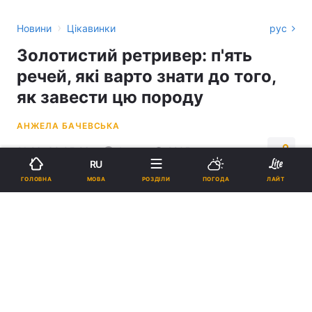
›
Новини
Цікавинки
рус
Золотистий ретривер: п'ять
речей, які варто знати до того,
як завести цю породу
АНЖЕЛА БАЧЕВСЬКА
21:26, 30.05.26
4 хв.
2205
RU
МОВА
ГОЛОВНА
РОЗДІЛИ
ПОГОДА
ЛАЙТ
Підпишіться на нас в Google