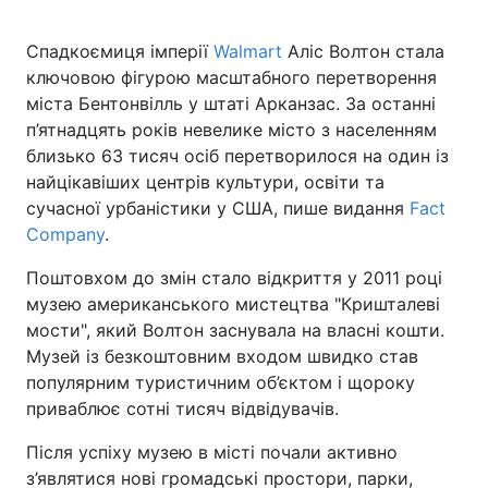
Спадкоємиця імперії
Walmart
Аліс Волтон стала
ключовою фігурою масштабного перетворення
міста Бентонвілль у штаті Арканзас. За останні
п’ятнадцять років невелике місто з населенням
близько 63 тисяч осіб перетворилося на один із
найцікавіших центрів культури, освіти та
сучасної урбаністики у США, пише видання
Fact
Company
.
Поштовхом до змін стало відкриття у 2011 році
музею американського мистецтва "Кришталеві
мости", який Волтон заснувала на власні кошти.
Музей із безкоштовним входом швидко став
популярним туристичним об’єктом і щороку
приваблює сотні тисяч відвідувачів.
Після успіху музею в місті почали активно
з’являтися нові громадські простори, парки,