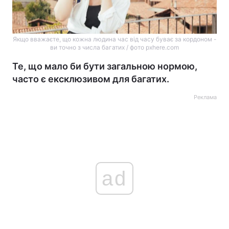
Якщо вважаєте, що кожна людина час від часу буває за кордоном -
ви точно з числа багатих / фото pxhere.com
Те, що мало би бути загальною нормою,
часто є ексклюзивом для багатих.
Реклама
ad