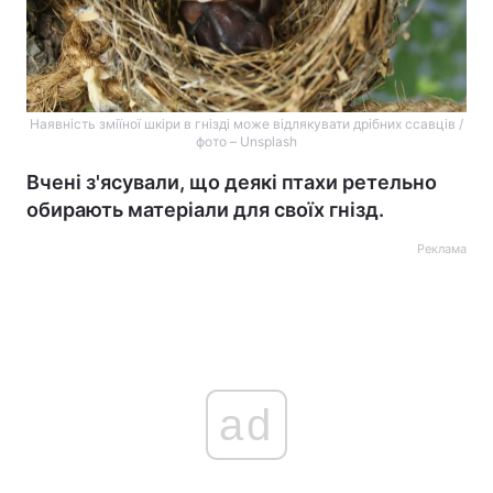
Наявність зміїної шкіри в гнізді може відлякувати дрібних ссавців /
фото – Unsplash
Вчені з'ясували, що деякі птахи ретельно
обирають матеріали для своїх гнізд.
Реклама
ad