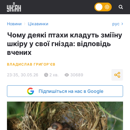
›
Новини
Цікавинки
рус
Чому деякі птахи кладуть зміїну
шкіру у свої гнізда: відповідь
вчених
ВЛАДИСЛАВ ГРИГОР'ЄВ
23:35, 30.05.26
2 хв.
30689
Підпишіться на нас в Google