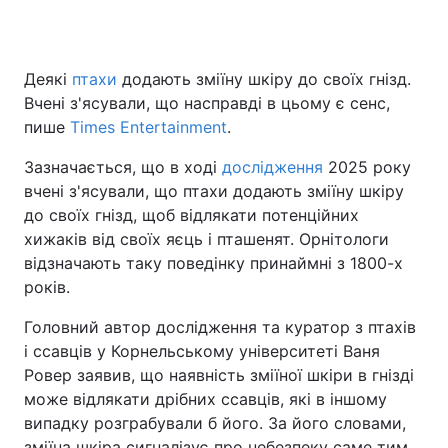
Деякі
птахи
додають зміїну шкіру до своїх гнізд.
Головна
Війна
Вчені з'ясували, що насправді в цьому є сенс,
пише
Times Entertainment
.
Україна
Політика
Зазначається, що в ході
дослідження
2025 року
Економіка
Світ
вчені з'ясували, що птахи додають зміїну шкіру
до своїх гнізд, щоб відлякати потенційних
Спорт
Наука
хижаків від своїх яєць і пташенят. Орнітологи
відзначають таку поведінку принаймні з 1800-х
Техно і зв'язок
Лайт
років.
Зброя
Інциденти
Головний автор дослідження та куратор з птахів
і ссавців у Корнельському університеті Ваня
Здоров'я
Туризм
Ровер заявив, що наявність зміїної шкіри в гнізді
Цікавинки
Погода
може відлякати дрібних ссавців, які в іншому
випадку розграбували б його. За його словами,
Екологія
Регіони
зміїна шкіра сигналізує про небезпеку саме тим