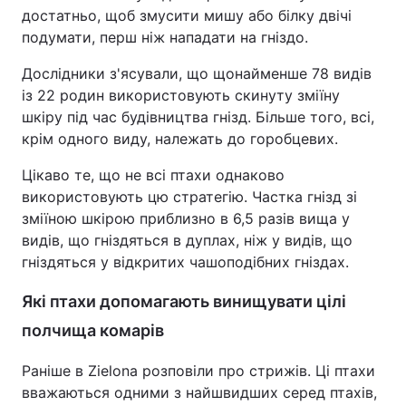
достатньо, щоб змусити мишу або білку двічі
Тема оформлення
подумати, перш ніж нападати на гніздо.
Дослідники з'ясували, що щонайменше 78 видів
із 22 родин використовують скинуту зміїну
шкіру під час будівництва гнізд. Більше того, всі,
крім одного виду, належать до горобцевих.
Цікаво те, що не всі птахи однаково
використовують цю стратегію. Частка гнізд зі
зміїною шкірою приблизно в 6,5 разів вища у
видів, що гніздяться в дуплах, ніж у видів, що
гніздяться у відкритих чашоподібних гніздах.
Які птахи допомагають винищувати цілі
полчища комарів
Раніше в Zielona розповіли про стрижів. Ці птахи
вважаються одними з найшвидших серед птахів,