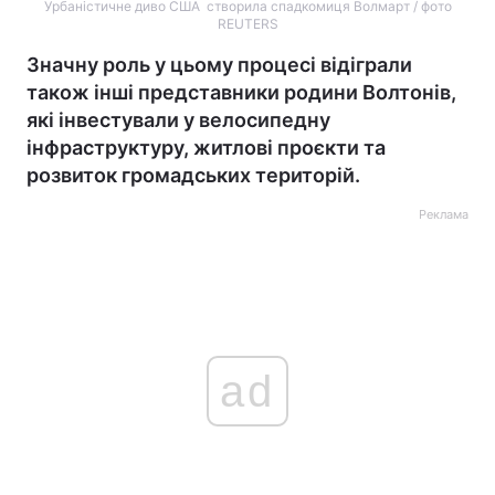
Урбаністичне диво США створила спадкомиця Волмарт / фото
REUTERS
Значну роль у цьому процесі відіграли
також інші представники родини Волтонів,
які інвестували у велосипедну
інфраструктуру, житлові проєкти та
розвиток громадських територій.
Реклама
ad