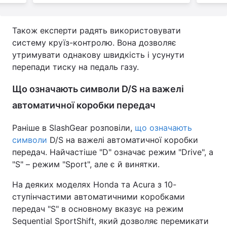
Також експерти радять використовувати
систему круїз-контролю. Вона дозволяє
утримувати однакову швидкість і усунути
перепади тиску на педаль газу.
Що означають символи D/S на важелі
автоматичної коробки передач
Раніше в SlashGear розповіли,
що означають
символи
D/S на важелі автоматичної коробки
передач. Найчастіше "D" означає режим "Drive", а
"S" – режим "Sport", але є й винятки.
На деяких моделях Honda та Acura з 10-
ступінчастими автоматичними коробками
передач "S" в основному вказує на режим
Sequential SportShift, який дозволяє перемикати