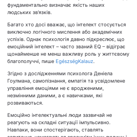
фундаментально визначає якість наших
людських зв’язків.
Багато хто досі вважає, що інтелект стосується
виключно логічного мислення або академічних
успіхів. Однак психологія давно підкреслює, що
емоційний інтелект – часто званий EQ – відіграє
щонайменше не менш важливу роль у життєвому
благополуччі, пише
EgészségKalauz
.
Згідно з дослідженнями психолога Деніела
Гоулмана, самопізнання, емпатія та усвідомлене
управління емоціями не є вродженими,
незмінними даними, а є навичками, які
розвиваються.
Емоційно інтелектуальні люди зазвичай не
реагують на складні ситуації імпульсивно.
Навпаки, вони спостерігають, ставлять