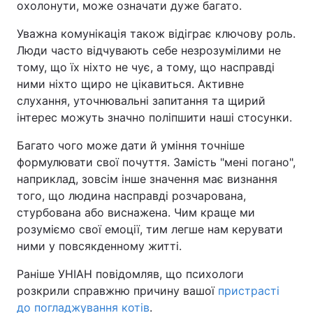
охолонути, може означати дуже багато.
Уважна комунікація також відіграє ключову роль.
Люди часто відчувають себе незрозумілими не
тому, що їх ніхто не чує, а тому, що насправді
ними ніхто щиро не цікавиться. Активне
слухання, уточнювальні запитання та щирий
інтерес можуть значно поліпшити наші стосунки.
Багато чого може дати й уміння точніше
формулювати свої почуття. Замість "мені погано",
наприклад, зовсім інше значення має визнання
того, що людина насправді розчарована,
стурбована або виснажена. Чим краще ми
розуміємо свої емоції, тим легше нам керувати
ними у повсякденному житті.
Раніше УНІАН повідомляв, що психологи
розкрили справжню причину вашої
пристрасті
до погладжування котів
.