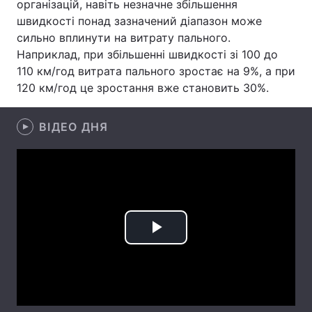
організацій, навіть незначне збільшення
швидкості понад зазначений діапазон може
Лонгріди
сильно вплинути на витрату пального.
Наприклад, при збільшенні швидкості зі 100 до
Відео з Youtube
Статті
110 км/год витрата пального зростає на 9%, а при
120 км/год це зростання вже становить 30%.
Інтерв'ю
Думки
ВІДЕО ДНЯ
Архів
Вакансії
Контакти
Послуги
Play
Video