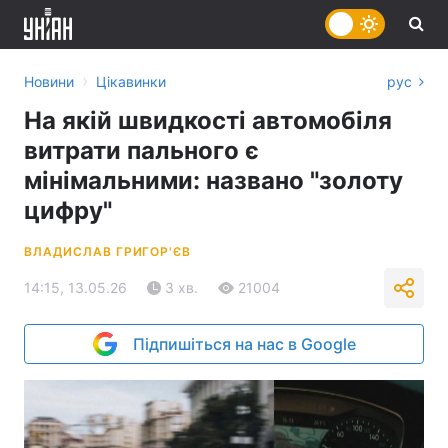
›
Новини
Цікавинки
рус
На якій швидкості автомобіля
витрати пального є
мінімальними: названо "золоту
цифру"
ВЛАДИСЛАВ ГРИГОР'ЄВ
14:15, 13.05.26
3 хв.
21004
Підпишіться на нас в Google