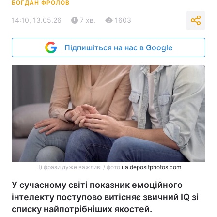
БОГДАН ФРОЛОВ
14:10, 13.05.26
7 хв.
1603
Підпишіться на нас в Google
Ці фрази дуже важливі / фото
ua.depositphotos.com
У сучасному світі показник емоційного
інтелекту поступово витісняє звичний IQ зі
списку найпотрібніших якостей.