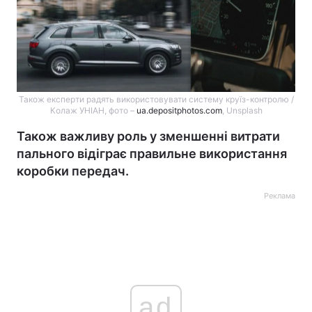
Також експерти радять використовувати систему круїз-контролю /
Колаж УНІАН, фото –
ua.depositphotos.com
, Unsplash
Також важливу роль у зменшенні витрати
пального відіграє правильне використання
коробки передач.
Реклама
ad