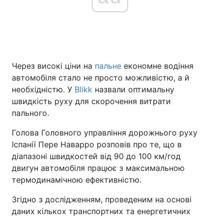
Головна
Війна
Україна
Політика
Через високі ціни на
пальне
економне водіння
автомобіля стало не просто можливістю, а й
Економіка
Світ
необхідністю. У
Blikk
назвали оптимальну
швидкість руху для скорочення витрати
Спорт
Наука
пального.
Техно і зв'язок
Лайт
Голова Головного управління дорожнього руху
Іспанії Пере Наварро розповів про те, що в
Зброя
Інциденти
діапазоні швидкостей від 90 до 100 км/год
двигун автомобіля працює з максимальною
Здоров'я
Туризм
термодинамічною ефективністю.
Цікавинки
Погода
Згідно з дослідженням, проведеним на основі
даних кількох транспортних та енергетичних
Екологія
Регіони