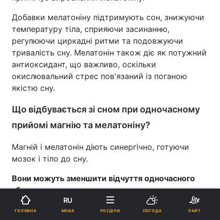
Добавки мелатоніну підтримують сон, знижуючи
температуру тіла, сприяючи засинанню,
регулюючи циркадні ритми та подовжуючи
тривалість сну. Мелатонін також діє як потужний
антиоксидант, що важливо, оскільки
окислювальний стрес пов'язаний із поганою
якістю сну.
Що відбувається зі сном при одночасному
прийомі магнію та мелатоніну?
Магній і мелатонін діють синергічно, готуючи
мозок і тіло до сну.
Вони можуть зменшити відчуття одночасного
збудження та втоми
Реклама
RU
МОВА
ГОЛОВНА
РОЗДІЛИ
ПОГОДА
ЛАЙТ