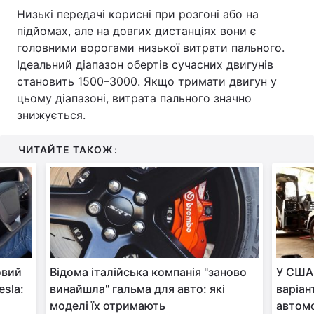
Низькі передачі корисні при розгоні або на
підйомах, але на довгих дистанціях вони є
головними ворогами низької витрати пального.
Ідеальний діапазон обертів сучасних двигунів
становить 1500–3000. Якщо тримати двигун у
цьому діапазоні, витрата пального значно
знижується.
ЧИТАЙТЕ ТАКОЖ:
овий
Відома італійська компанія "заново
У США
esla:
винайшла" гальма для авто: які
варіан
моделі їх отримають
автомоб