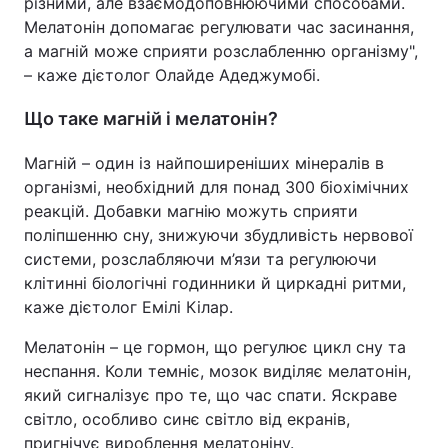
різними, але взаємодоповнюючими способами.
Мелатонін допомагає регулювати час засинання,
а магній може сприяти розслабленню організму",
– каже дієтолог Олайде Адеджумобі.
Що таке магній і мелатонін?
Магній – один із найпоширеніших мінералів в
організмі, необхідний для понад 300 біохімічних
реакцій. Добавки магнію можуть сприяти
поліпшенню сну, знижуючи збудливість нервової
системи, розслабляючи м’язи та регулюючи
клітинні біологічні годинники й циркадні ритми,
каже дієтолог Емілі Кілар.
Мелатонін – це гормон, що регулює цикл сну та
неспання. Коли темніє, мозок виділяє мелатонін,
який сигналізує про те, що час спати. Яскраве
світло, особливо синє світло від екранів,
пригнічує вироблення мелатоніну.