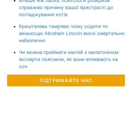
Більше ніж ласка: психологи розкрили
справжню причину вашої пристрасті до
погладжування котів
Кришталева темрява: чому ходити по
авіаносцю Abraham Lincoln вночі смертельно
небезпечно
Чи можна приймати магній з мелатоніном:
експерти пояснили, як вони впливають на
сон
ПІДТРИМАЙТЕ НАС