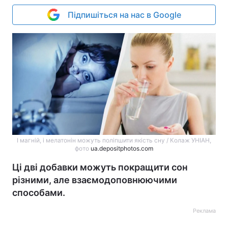
Підпишіться на нас в Google
І магній, і мелатонін можуть поліпшити якість сну / Колаж УНІАН,
фото
ua.depositphotos.com
Ці дві добавки можуть покращити сон
різними, але взаємодоповнюючими
способами.
Реклама