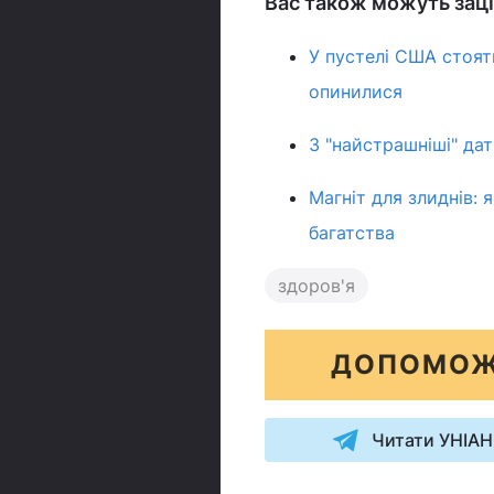
Вас також можуть заці
У пустелі США стоят
опинилися
3 "найстрашніші" да
Магніт для злиднів:
багатства
здоров'я
ДОПОМОЖ
Читати УНІАН