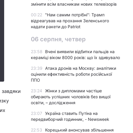
змінити всім власникам нових телевізорів
00:22
"Нам самим потрібні": Трамп
відреагував на прохання Зеленського
надати ракети до Patriot
06 серпня, четвер
23:58
Вчені виявили відбитки пальців на
кераміці віком 8000 років: що їх здивувало
23:39
Атака дронів на Москву: аналітики
оцінили ефективність роботи російської
ППО
а завдяки
23:24
Жінки з дипломами частіше
обирають успішних чоловіків без вищої
изку
освіти, – дослідження
вих
23:07
Україна ставить Путіна на
передвиборчий годинник, - Newsweek
22:53
Корецький анонсував збільшення