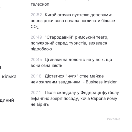
телескоп
.
20:52
Китай оточив пустелю деревами:
через роки вона почала поглинати більше
CO₂
і
20:49
"Стародавній" римський театр,
популярний серед туристів, виявився
підробкою
20:45
Ці знаки на долоні є не у всіх: що
вони означають
и
 кілька
20:18
Дістатися "нуля" стає майже
неможливим завданням, - Business Insider
20:11
Після скандалу у Федерації футболу
Інфантіно зберіг посаду, хоча Європа йому
Єдиний
не вірить
Реклама