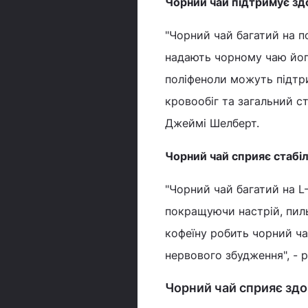
Чорний чай підтримує зд
"Чорний чай багатий на п
надають чорному чаю йог
поліфеноли можуть підтр
кровообіг та загальний с
Джеймі Шелберт.
Чорний чай сприяє стабіл
"Чорний чай багатий на L-
покращуючи настрій, пиль
кофеїну робить чорний ча
нервового збудження", - 
Чорний чай сприяє здо