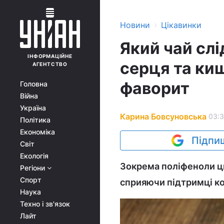
›
Новини
Цікавинки
Який чай слі
ІНФОРМАЦІЙНЕ
серця та киш
АГЕНТСТВО
фаворит
Головна
Війна
Україна
Карина Бовсуновська
03:3
Політика
Економіка
Підпиш
Світ
Екологія
Зокрема поліфеноли ць
Регіони
Спорт
сприяючи підтримці ко
Наука
Техно і зв'язок
Лайт