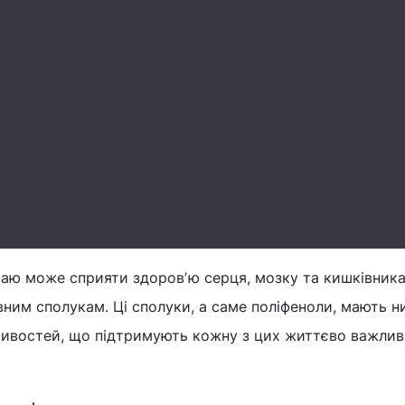
чаю може сприяти здоровʼю серця, мозку та кишківник
вним сполукам. Ці сполуки, а саме поліфеноли, мають н
ивостей, що підтримують кожну з цих життєво важли