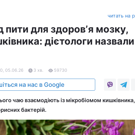
читать на 
д пити для здоровʼя мозку,
ківника: дієтологи назвали
0, 05.06.26
3 хв.
59730
іться на нас в Google
ого чаю взаємодіють із мікробіомом кишківника,
рисних бактерій.