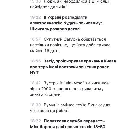
19:30
Люди, які народилися в ці місяці,
найвідповідальніші
19:22
В Україні розподіляти
електроенергію будуть по-новому:
Шмигаль розкрив деталі
18:57
Супутник Сатурна обертається
настільки повільно, що його доба триває
майже 16 днів
18:56
Захід проігнорував прохання Києва
про термінові поставки зенітних ракет, -
NYT
18:42
Зустріч із "відьмою" змінила все:
зірка 2000-х вперше розкрила, чому
зникла зі сцени
18:30
Румунія змінює течію Дунаю: для
чого вона це робить
18:22
Податкова служба передасть
Міноборони дані про чоловіків 18–60