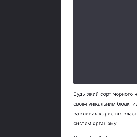
Будь-який сорт чорного 
своїм унікальним біоакти
важливих корисних власт
систем організму.