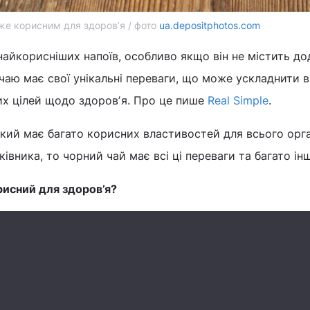
же корисним для здоровʼя / фото
ua.depositphotos.com
айкорисніших напоїв, особливо якщо він не містить до
чаю має свої унікальні переваги, що може ускладнити в
их цілей щодо здоровʼя. Про це пише
Real Simple
.
кий має багато корисних властивостей для всього орга
івника, то чорний чай має всі ці переваги та багато ін
рисний для здоров’я?