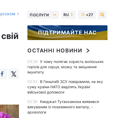
русском
RU
+27
ПОСЛУГИ
ПІДТРИМАЙТЕ НАС
 свій
ОСТАННІ НОВИНИ
03:28
У чому полягає користь волоських
горіхів для серця, мозку та зміцнення
імунітету
02:52
В Генштабі ЗСУ повідомили, на яку
суму країни НАТО виділять Україні
військової допомоги
02:26
Кинджал Тутанхамона виявився
викуваним із позаземного металу, -
археологи