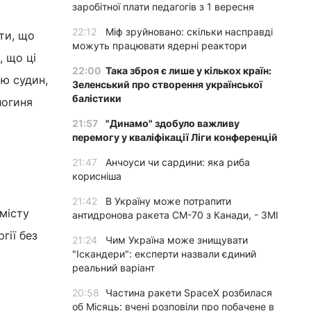
заробітної плати педагогів з 1 вересня
22:12
Міф зруйновано: скільки насправді
ти, що
можуть працювати ядерні реактори
, що ці
22:00
Така зброя є лише у кількох країн:
ю судин,
Зеленський про створення української
балістики
логиня
21:57
"Динамо" здобуло важливу
перемогу у кваліфікації Ліги конференцій
21:47
Анчоуси чи сардини: яка риба
корисніша
21:42
В Україну може потрапити
місту
антидронова ракета CM-70 з Канади, - ЗМІ
гії без
21:24
Чим Україна може знищувати
"Іскандери": експерти назвали єдиний
реальний варіант
20:58
Частина ракети SpaceX розбилася
об Місяць: вчені розповіли про побачене в