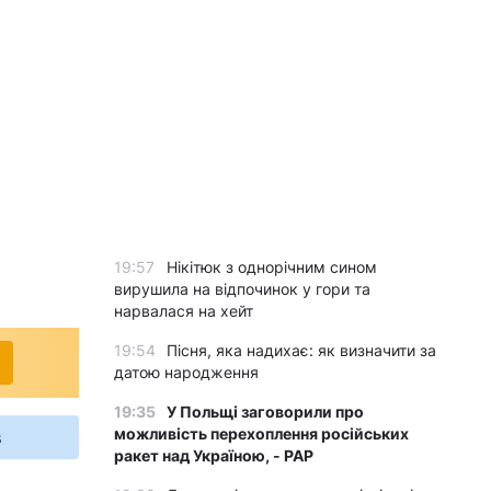
19:57
Нікітюк з однорічним сином
вирушила на відпочинок у гори та
нарвалася на хейт
19:54
Пісня, яка надихає: як визначити за
датою народження
19:35
У Польщі заговорили про
можливість перехоплення російських
s
ракет над Україною, - PAP