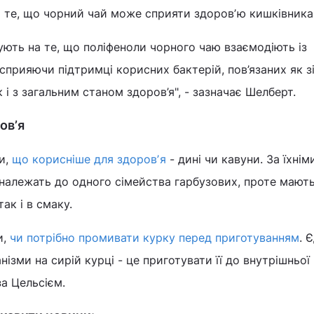
 те, що чорний чай може сприяти здоровʼю кишківника
ють на те, що поліфеноли чорного чаю взаємодіють із
сприяючи підтримці корисних бактерій, пов’язаних як з
 і з загальним станом здоров’я", - зазначає Шелберт.
овʼя
и,
що корисніше для здоровʼя
- дині чи кавуни. За їхнім
належать до одного сімейства гарбузових, проте мають
так і в смаку.
и,
чи потрібно промивати курку перед приготуванням
. 
ізми на сирій курці - це приготувати її до внутрішньої
за Цельсієм.