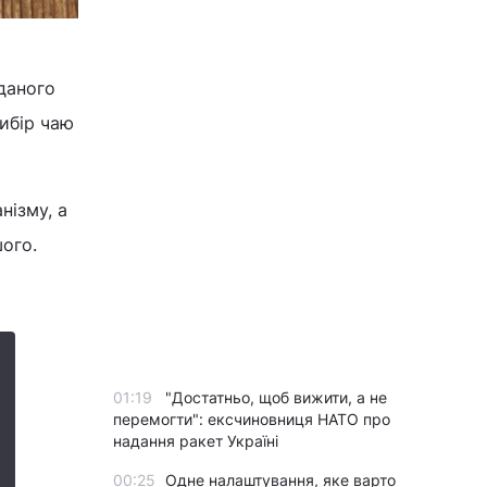
даного
ибір чаю
нізму, а
шого.
01:19
"Достатньо, щоб вижити, а не
перемогти": ексчиновниця НАТО про
надання ракет Україні
00:25
Одне налаштування, яке варто