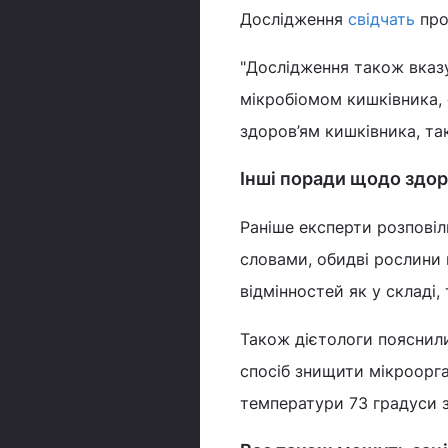
Дослідження
свідчать
про
"Дослідження також вказу
мікробіомом кишківника, 
здоров’ям кишківника, так
Інші поради щодо здор
Раніше експерти розповіл
словами, обидві рослини 
відмінностей як у складі, 
Також дієтологи пояснил
спосіб знищити мікроорган
температури 73 градуси 