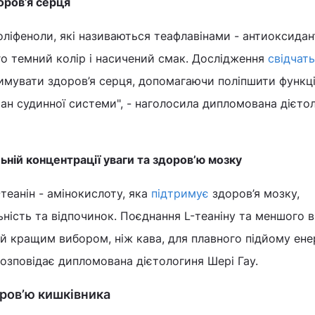
оров’я серця
оліфеноли, які називаються теафлавінами - антиоксидан
о темний колір і насичений смак. Дослідження
свідчать
имувати здоров’я серця, допомагаючи поліпшити функці
тан судинної системи", - наголосила дипломована дієто
ьній концентрації уваги та здоров’ю мозку
теанін - амінокислоту, яка
підтримує
здоров’я мозку,
ність та відпочинок. Поєднання L-теаніну та меншого в
й кращим вибором, ніж кава, для плавного підйому енер
розповідає дипломована дієтологиня Шері Гау.
ров’ю кишківника