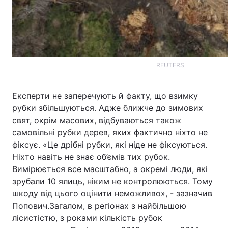
REUTERS
Експерти не заперечують й факту, що взимку
рубки збільшуються. Адже ближче до зимових
свят, окрім масових, відбуваються також
самовільні рубки дерев, яких фактично ніхто не
фіксує. «Це дрібні рубки, які ніде не фіксуються.
Ніхто навіть не знає об’ємів тих рубок.
Вимірюється все масштабно, а окремі люди, які
зрубали 10 ялиць, ніким не контролюються. Тому
шкоду від цього оцінити неможливо», - зазначив
Попович.Загалом, в регіонах з найбільшою
лісистістю, з роками кількість рубок