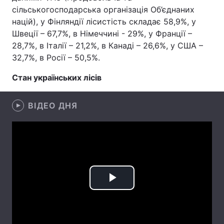
сільськогосподарська організація Об’єднаних
націй), у Фінляндії лісистість складає 58,9%, у
Швеції – 67,7%, в Німеччині - 29%, у Франції –
Головна
Війна
28,7%, в Італії – 21,2%, в Канаді – 26,6%, у США –
32,7%, в Росії – 50,5%.
Україна
Політика
Стан українських лісів
Економіка
Світ
ВІДЕО ДНЯ
Спорт
Наука
Техно і зв'язок
Лайт
Зброя
Інциденти
Здоров'я
Туризм
Play
Цікавинки
Погода
Video
Екологія
Регіони