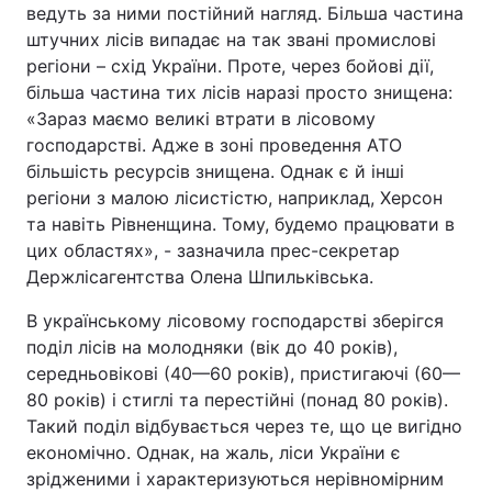
ведуть за ними постійний нагляд. Більша частина
штучних лісів випадає на так звані промислові
регіони – схід України. Проте, через бойові дії,
більша частина тих лісів наразі просто знищена:
«Зараз маємо великі втрати в лісовому
господарстві. Адже в зоні проведення АТО
більшість ресурсів знищена. Однак є й інші
регіони з малою лісистістю, наприклад, Херсон
та навіть Рівненщина. Тому, будемо працювати в
цих областях», - зазначила прес-секретар
Держлісагентства Олена Шпильківська.
В українському лісовому господарстві зберігся
поділ лісів на молодняки (вік до 40 років),
середньовікові (40—60 років), пристигаючі (60—
80 років) і стиглі та перестійні (понад 80 років).
Такий поділ відбувається через те, що це вигідно
економічно. Однак, на жаль, ліси України є
зрідженими і характеризуються нерівномірним