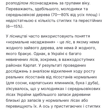
розподілом лісонасаджень за групами віку.
Переважають, здебільшого, молодняки та
середньовікові дерева (70—80% від усіх площ) і
недостатньою є кількість стиглих та перестійних
(6—15%).
У лісництві часто використовують поняття
«нормальне насадження» - це ліс, в якому нема
жодного зайвого дерева, але нема й жодного,
якого бракує. Однак, в Україні є багато
невивчених лісів, зокрема, в важкодоступних
районах Карпат. У результаті проведених
досліджень з аналізом відхилення ходу росту
реальних лісостанів від лісостанів нормальних
(для сосни, карпатських ялинників, бука і дуба),
з’ясувалось, що у молодняках і середньовікових
лісах України здебільшого запаси деревини
близькі до запасів у нормальних лісах або
перевищують їх. А ось у пристигаючих і стиглих