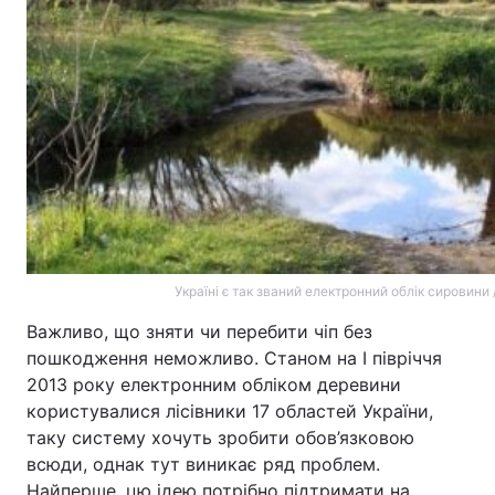
Україні є так званий електронний облік сировини 
Важливо, що зняти чи перебити чіп без
пошкодження неможливо. Станом на І півріччя
2013 року електронним обліком деревини
користувалися лісівники 17 областей України,
таку систему хочуть зробити обов’язковою
всюди, однак тут виникає ряд проблем.
Найперше, цю ідею потрібно підтримати на