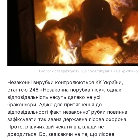
Екологи стверджують, що поки ситуація не є критичн
Незаконні вирубки контролюються КК України,
статтею 246 «Незаконна порубка лісу», однак
відповідальність несуть далеко не усі
браконьєри. Адже для притягнення до
відповідальності факт незаконної рубки повинна
зафіксувати так звана державна лісова охорона.
Проте, рішучих дій чекати від влади не
доводиться. Бо, зважаючи на те, що лісове