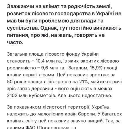
Зважаючи на клімат та родючість землі,
розвиток лісового господарства в Україні не
мав би бути проблемою для влади та
суспільства. Однак, тут постійно виникають
питання, про які, на жаль, говорять не
часто.
Загальна площа лісового фонду України
становить – 10,4 млн га, із яких вкритих лісовою
рослинністю – 9,6 млн га. Загалом, 15,9% площі
країни вкриті лісами. Цей показник зростає: за
50 років площа лісів зросла на 21%, майже втричі
зріс запас деревини - його оцінюють в межах
2102 млн кубометрів. Але цього недостатньо.
За показником лісистості території, Україна
належить до малолісних країн Європи. У багатьох
країнах світу цей показник значно вищий. Так, за
даними ФАО (Продовольча та