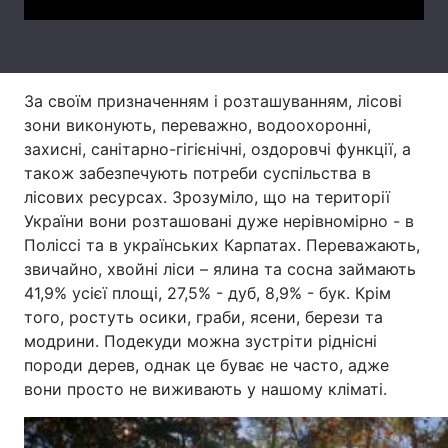
Лонгріди
Відео з Youtube
Статті
За своїм призначенням і розташуванням, лісові
зони виконують, переважно, водоохоронні,
Інтерв'ю
Думки
захисні, санітарно-гігієнічні, оздоровчі функції, а
також забезпечують потреби суспільства в
Архів
Вакансії
лісових ресурсах. Зрозуміло, що на території
України вони розташовані дуже нерівномірно - в
Контакти
Поліссі та в українських Карпатах. Переважають,
звичайно, хвойні ліси – ялина та сосна займають
Послуги
41,9% усієї площі, 27,5% - дуб, 8,9% - бук. Крім
того, ростуть осики, граби, ясени, берези та
модрини. Подекуди можна зустріти ріднісні
породи дерев, однак це буває не часто, адже
вони просто не виживають у нашому кліматі.