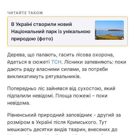
Лонгріди
ЧИТАЙТЕ ТАКОЖ
В Україні створили новий
Відео з Youtube
Статті
Національний парк із унікальною
природою (фото)
Інтерв'ю
Думки
Дерева, що палають, гасить лісова охорона,
Архів
Вакансії
йдеться в сюжеті
ТСН
. Лісники запевняють: поки
Контакти
дають раду власними силами, за потреби
викликатимуть рятувальників.
Послуги
Попередньо ліс зайнявся від сухостою, який
підпалили невідомі. Площа пожежі – поки
невідома.
Рівненський природний заповідник - другий за
розміром в Україні після Кримського. Тут
мешкають десятки видів тварин, внесених до