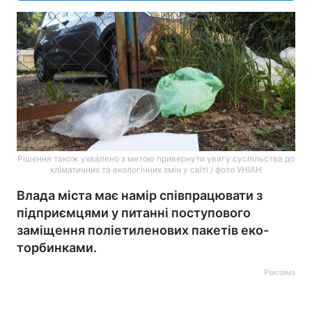
Рішення також ухвалено з метою привернути увагу суспільства до
кліматичних та екологічних змін у світі / фото УНІАН
Влада міста має намір співпрацювати з
підприємцями у питанні поступового
заміщення поліетиленових пакетів еко-
торбинками.
Реклама