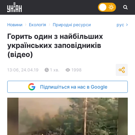
›
›
Новини
Екологія
Природні ресурси
рус
Горить один з найбільших
українських заповідників
(відео)
13:06, 24.04.19
1 хв.
1998
Підпишіться на нас в Google