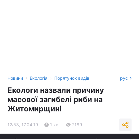
›
›
Новини
Екологія
Порятунок видів
рус
Екологи назвали причину
масової загибелі риби на
Житомирщині
12:53, 17.04.19
1 хв.
2189