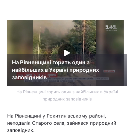
Головна
Війна
Україна
Політика
Економіка
Світ
На Рівненщині горить один з
Спорт
Наука
найбільших в Україні природних
заповідників
Техно і зв'язок
Лайт
Зброя
Інциденти
На Рівненщині горить один з найбільших в Україні
природних заповідників
Здоров'я
Туризм
На Рівненщині у Рокитинівському районі,
Цікавинки
Погода
неподалік Старого села, зайнявся природний
заповідник.
Екологія
Регіони