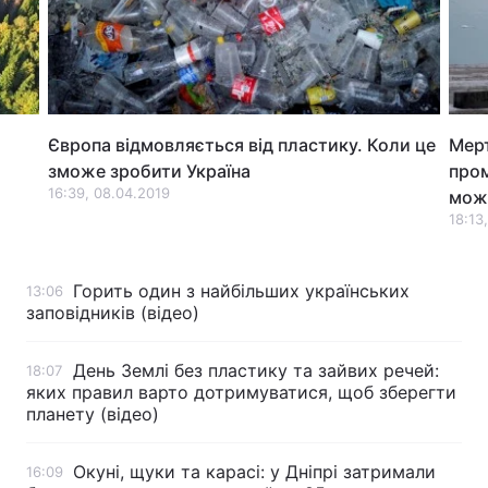
Лонгріди
Відео з Youtube
Статті
и
Європа відмовляється від пластику. Коли це
Мерт
Інтерв'ю
Думки
зможе зробити Україна
про
16:39, 08.04.2019
мож
Архів
Вакансії
18:13
Контакти
Горить один з найбільших українських
13:06
Послуги
заповідників (відео)
День Землі без пластику та зайвих речей:
18:07
яких правил варто дотримуватися, щоб зберегти
планету (відео)
Окуні, щуки та карасі: у Дніпрі затримали
16:09