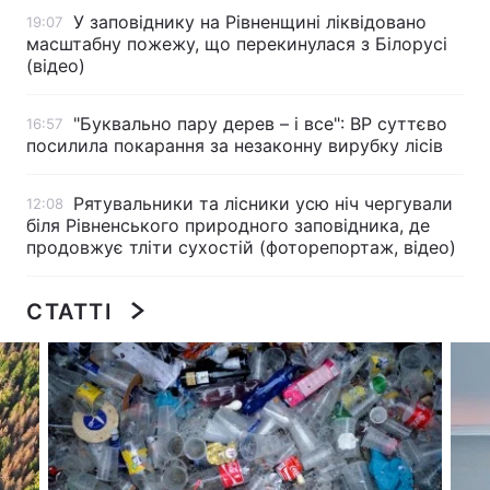
У заповіднику на Рівненщині ліквідовано
19:07
масштабну пожежу, що перекинулася з Білорусі
(відео)
Головна
Війна
"Буквально пару дерев – і все": ВР суттєво
16:57
Україна
Політика
посилила покарання за незаконну вирубку лісів
Економіка
Світ
Рятувальники та лісники усю ніч чергували
12:08
біля Рівненського природного заповідника, де
Спорт
Наука
продовжує тліти сухостій (фоторепортаж, відео)
Техно і зв'язок
Лайт
СТАТТІ
Зброя
Інциденти
Здоров'я
Туризм
Цікавинки
Погода
Екологія
Регіони