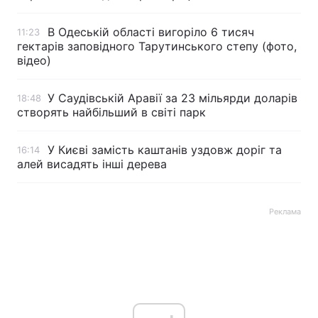
В Одеській області вигоріло 6 тисяч
11:23
гектарів заповідного Тарутинського степу (фото,
відео)
У Саудівській Аравії за 23 мільярди доларів
18:48
створять найбільший в світі парк
У Києві замість каштанів уздовж доріг та
16:14
алей висадять інші дерева
Реклама