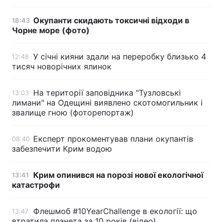
Окупанти скидають токсичні відходи в
18:43
Чорне море (фото)
У січні кияни здали на переробку близько 4
12:48
тисяч новорічних ялинок
На території заповідника "Тузловські
13:03
лимани" на Одещині виявлено скотомогильник і
звалище гною (фоторепортаж)
Експерт прокоментував плани окупантів
08:40
забезпечити Крим водою
Крим опинився на порозі нової екологічної
13:41
катастрофи
Флешмоб #10YearChallenge в екології: що
13:47
втратила планета за 10 років (відео)