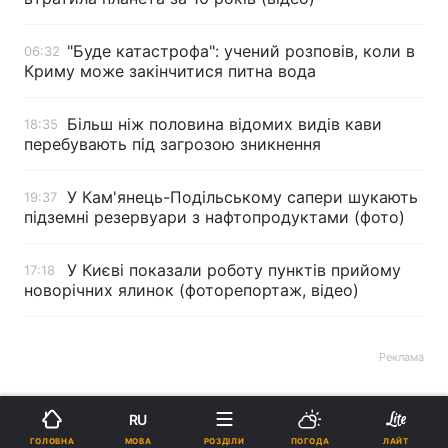
"Буде катастрофа": учений розповів, коли в
06:32
Криму може закінчитися питна вода
Більш ніж половина відомих видів кави
18:35
перебувають під загрозою зникнення
У Кам'янець-Подільському сапери шукають
19:37
підземні резервуари з нафтопродуктами (фото)
У Києві показали роботу пунктів прийому
17:18
новорічних ялинок (фоторепортаж, відео)
Реклама
RU
МОВА
ГОЛОВНА
РОЗДІЛИ
ПОГОДА
ЛАЙТ