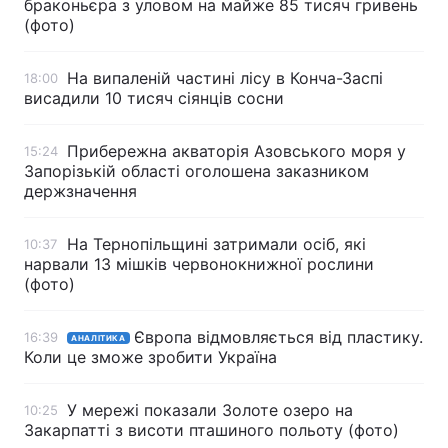
браконьєра з уловом на майже 85 тисяч гривень
(фото)
Тема оформлення
На випаленій частині лісу в Конча-Заспі
18:00
висадили 10 тисяч сіянців сосни
Прибережна акваторія Азовського моря у
15:24
Запорізькій області оголошена заказником
держзначення
На Тернопільщині затримали осіб, які
10:37
нарвали 13 мішків червонокнижної рослини
(фото)
Європа відмовляється від пластику.
16:39
АНАЛІТИКА
Коли це зможе зробити Україна
У мережі показали Золоте озеро на
10:25
Закарпатті з висоти пташиного польоту (фото)