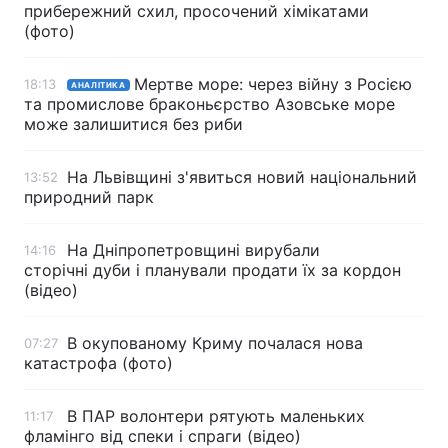
прибережний схил, просочений хімікатами
(фото)
Мертве море: через війну з Росією
18:13
АНАЛІТИКА
та промислове браконьєрство Азовське море
може залишитися без риби
На Львівщині з'явиться новий національний
13:52
природний парк
На Дніпропетровщині вирубали
14:16
сторічні дуби і планували продати їх за кордон
(відео)
В окупованому Криму почалася нова
07:27
катастрофа (фото)
В ПАР волонтери рятують маленьких
11:17
фламінго від спеки і спраги (відео)