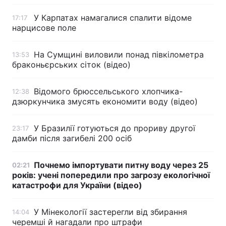
У Карпатах намагалися спалити відоме
17:17
нарцисове поле
На Сумщині виловили понад півкілометра
13:53
браконьєрських сіток (відео)
Відомого брюссельського хлопчика-
12:38
дзюркунчика змусять економити воду (відео)
У Бразилії готуються до прориву другої
23:17
дамби після загибелі 200 осіб
Почнемо імпортувати питну воду через 25
02:21
років: учені попередили про загрозу екологічної
катастрофи для України (відео)
У Мінекології застерегли від збирання
14:04
черемші й нагадали про штрафи