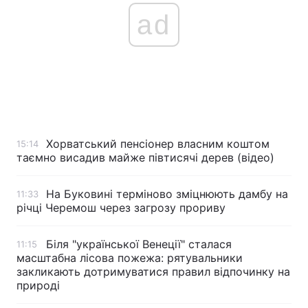
ad
Хорватський пенсіонер власним коштом
15:14
таємно висадив майже півтисячі дерев (відео)
На Буковині терміново зміцнюють дамбу на
11:33
річці Черемош через загрозу прориву
Біля "української Венеції" сталася
11:15
масштабна лісова пожежа: рятувальники
закликають дотримуватися правил відпочинку на
природі