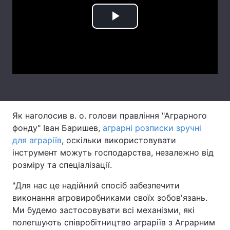
Лонгріди
Play
Video
Відео з Youtube
Статті
Інтерв'ю
Думки
Архів
Вакансії
Як наголосив в. о. голови правління "Аграрного
Контакти
фонду" Іван Баришев,
аграрні розписки зручні
Послуги
для аграріїв
, оскільки використовувати
інструмент можуть господарства, незалежно від
розміру та спеціалізації.
"Для нас це надійний спосіб забезпечити
виконання агровиробниками своїх зобов'язань.
Ми будемо застосовувати всі механізми, які
полегшують співробітництво аграріїв з Аграрним