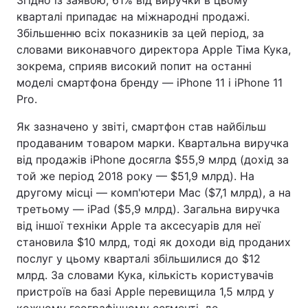
Згідно із заявою, 61% від виручки в цьому
кварталі припадає на міжнародні продажі.
Збільшенню всіх показників за цей період, за
словами виконавчого директора Apple Тіма Кука,
зокрема, сприяв високий попит на останні
моделі смартфона бренду — iPhone 11 і iPhone 11
Pro.
Як зазначено у звіті, смартфон став найбільш
продаваним товаром марки. Квартальна виручка
від продажів iPhone досягла $55,9 млрд (дохід за
той же період 2018 року — $51,9 млрд). На
другому місці — комп'ютери Mac ($7,1 млрд), а на
третьому — iPad ($5,9 млрд). Загальна виручка
від іншої техніки Apple та аксесуарів для неї
становила $10 млрд, тоді як доходи від проданих
послуг у цьому кварталі збільшилися до $12
млрд. За словами Кука, кількість користувачів
пристроїв на базі Apple перевищила 1,5 млрд у