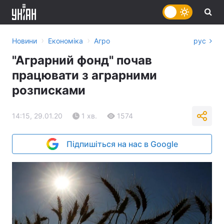
›
›
Новини
Економіка
Агро
рус
"Аграрний фонд" почав
працювати з аграрними
розписками
14:15, 29.01.20
1 хв.
1574
Підпишіться на нас в Google