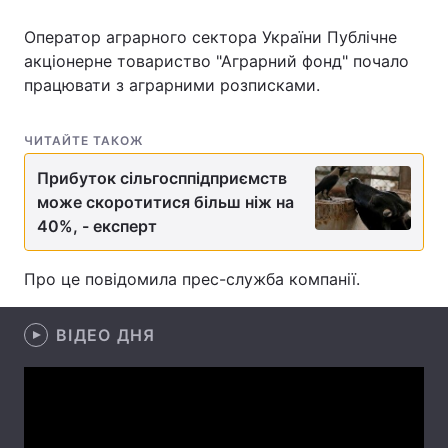
Оператор аграрного сектора України Публічне
акціонерне товариство "Аграрний фонд" почало
працювати з аграрними розписками.
Головна
Війна
Україна
Політика
ЧИТАЙТЕ ТАКОЖ
Економіка
Світ
Прибуток сільгосппідприємств
може скоротитися більш ніж на
Спорт
Наука
40%, - експерт
Техно і зв'язок
Лайт
Про це повідомила прес-служба компанії.
Зброя
Інциденти
ВІДЕО ДНЯ
Здоров'я
Туризм
Цікавинки
Погода
Екологія
Регіони