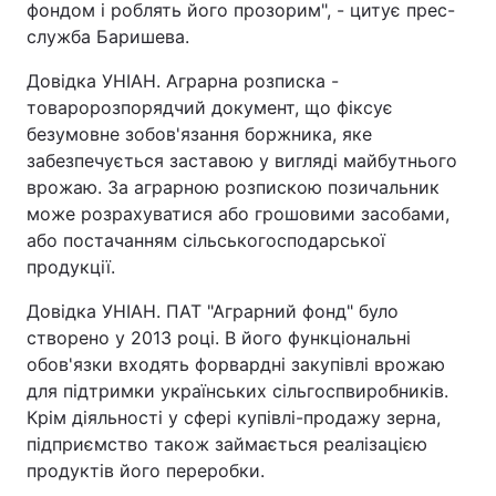
фондом і роблять його прозорим", - цитує прес-
служба Баришева.
Тема оформлення
Довідка УНІАН. Аграрна розписка -
товаророзпорядчий документ, що фіксує
безумовне зобов'язання боржника, яке
забезпечується заставою у вигляді майбутнього
врожаю. За аграрною розпискою позичальник
може розрахуватися або грошовими засобами,
або постачанням сільськогосподарської
продукції.
Довідка УНІАН. ПАТ "Аграрний фонд" було
створено у 2013 році. В його функціональні
обов'язки входять форвардні закупівлі врожаю
для підтримки українських сільгоспвиробників.
Крім діяльності у сфері купівлі-продажу зерна,
підприємство також займається реалізацією
продуктів його переробки.