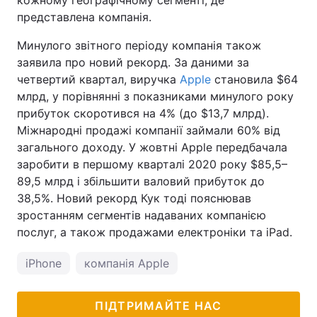
кожному географічному сегменті, де
представлена компанія.
Минулого звітного періоду компанія також
заявила про новий рекорд. За даними за
четвертий квартал, виручка
Apple
становила $64
млрд, у порівнянні з показниками минулого року
прибуток скоротився на 4% (до $13,7 млрд).
Міжнародні продажі компанії займали 60% від
загального доходу. У жовтні Apple передбачала
заробити в першому кварталі 2020 року $85,5–
89,5 млрд і збільшити валовий прибуток до
38,5%. Новий рекорд Кук тоді пояснював
зростанням сегментів надаваних компанією
послуг, а також продажами електроніки та iPad.
iPhone
компанія Apple
ПІДТРИМАЙТЕ НАС