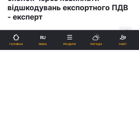
відшкодувань експортного ПДВ
- експерт
14:06, 29.01.20
2 хв.
801
RU
МОВА
ГОЛОВНА
РОЗДІЛИ
ПОГОДА
ЛАЙТ
Підпишіться на нас в Google
Фото: УНІАН
Президент Української аграрної