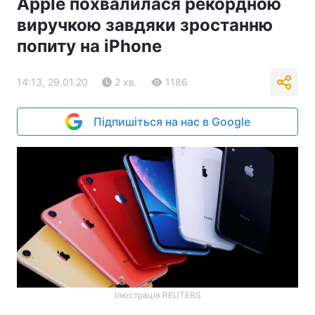
Apple похвалилася рекордною
виручкою завдяки зростанню
попиту на iPhone
14:13, 29.01.20
2 хв.
1186
Підпишіться на нас в Google
Ілюстрація REUTERS