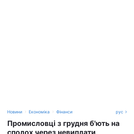
›
›
Новини
Економіка
Фінанси
рус
Промисловці з грудня б'ють на
сполох через невиплати