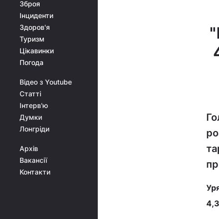
Зброя
Інциденти
Здоров'я
"
Туризм
Цікавинки
Погода
Відео з Youtube
Статті
Інтерв'ю
Го
Думки
Лонгріди
ро
та
Архів
Вакансії
пр
Контакти
Уря
4,3