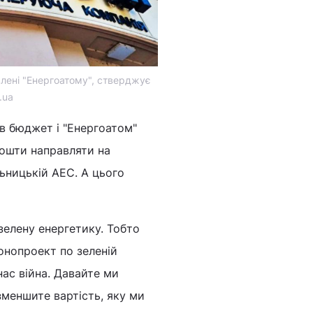
влені "Енергоатому", стверджує
.ua
в бюджет і "Енергоатом"
кошти направляти на
льницькій АЕС. А цього
 зелену енергетику. Тобто
онопроект по зеленій
нас війна. Давайте ми
зменшите вартість, яку ми