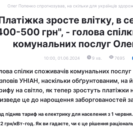
Олег Попенко спрогнозував, на скільки для українців здорож
Платіжка зросте влітку, в 
400-500 грн", - голова спіл
комунальних послуг Оле
10:00, 01.06.2024
9 хв.
7695
лова спілки споживачів комунальних послуг
зповів УНІАН, наскільки обґрунтованим, на й
рифу на світло, як тепер зростуть платіжки 
изведе це до нарощення заборгованостей за
д підняв тариф на електрику для населення з 1 червн
2 грн/кВт-год.
Як ви гадаєте
, чи є це рішення раціона