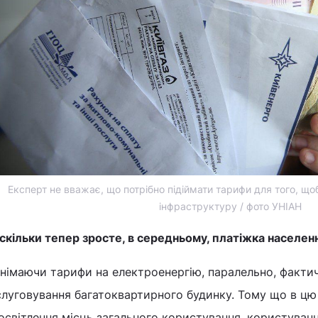
Експерт не вважає, що потрібно підіймати тарифи для того, щ
інфраструктуру / фото УНІАН
скільки тепер зросте, в середньому, платіжка населен
німаючи тарифи на електроенергію, паралельно, фактич
луговування багатоквартирного будинку. Тому що в цю 
освітлення місць загального користування, користування