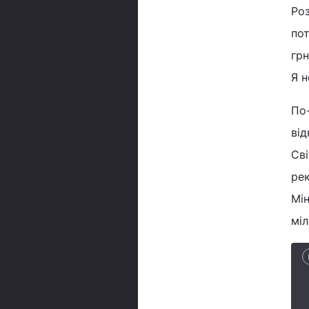
Роз
пот
грн
Я 
По-
від
Сві
рек
Мін
міл