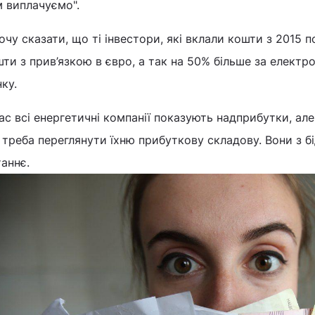
м виплачуємо".
очу сказати, що ті інвестори, які вклали кошти з 2015 
ти з прив’язкою в євро, а так на 50% більше за електр
ку.
ас всі енергетичні компанії показують надприбутки, ал
треба переглянути їхню прибуткову складову. Вони з б
аннє.