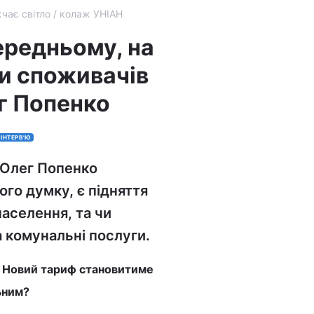
чає світло / колаж УНІАН
середньому, на
ки споживачів
г Попенко
ІНТЕРВ'Ю
 Олег Попенко
ого думку, є підняття
населення, та чи
 комунальні послуги.
я. Новий тариф становитиме
льним?