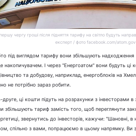
першу чергу гроші після підняття тарифу на світло будуть напра
експерт / фото facebook.com/atom.gov
бто під виглядом тарифу вони збільшують надходження 
е накопичувачем. І через "Енергоатом" вони будуть ці 
івництво та добудову, наприклад, енергоблоків на Хме
но не потрібно зараз робити.
о-друге, ці кошти підуть на розрахунки з інвесторами в
и збільшують тариф замість того, щоб переглянути зак
ргетиці, звернутись до інвесторів, кажучи: "Шановні, в 
ом, спільно з вами, попрацюємо в цьому напрямку. Ви 