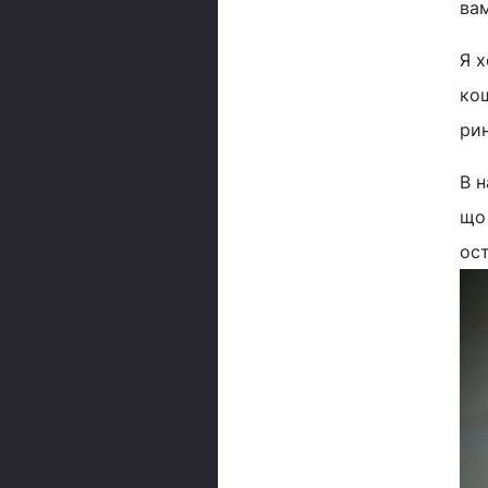
ва
Я х
кош
рин
В н
що 
ост