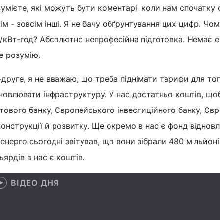
умієте, які можуть бути коментарі, коли нам спочатку 
ім - зовсім інші. Я не бачу обґрунтування цих цифр. Чом
/кВт-год? Абсолютно непрофесійна підготовка. Немає е
не розумію.
друге, я не вважаю, що треба піднімати тарифи для то
новлювати інфраструктуру. У нас достатньо коштів, щоб
тового банку, Європейського інвестиційного банку, Єв
онструкції й розвитку. Ще окремо в нас є фонд відновл
енерго сьогодні звітував, що вони зібрали 480 мільйон
ьярдів в нас є коштів.
ВІДЕО ДНЯ