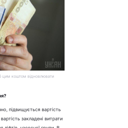
об цим коштом відновлювати
ня?
но, підвищується вартість
вартість закладені витрати
 ліфтів, насосної групи. В