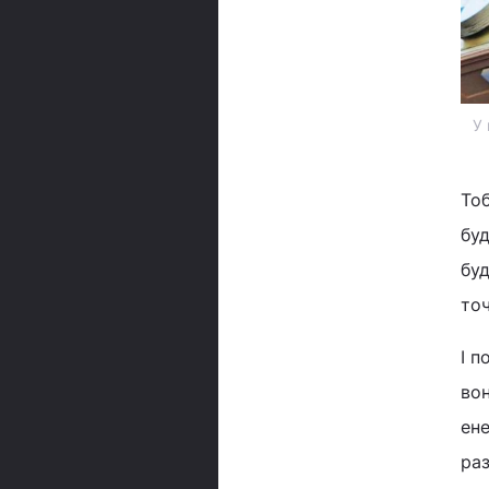
У 
То
буд
буд
точ
І п
вон
ене
раз