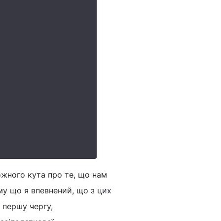
ожного кута про те, що нам
му що я впевнений, що з цих
в першу чергу,