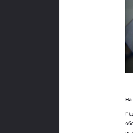
На 
Під
обс
на 