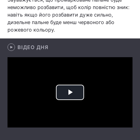
неможливо розбавити, щоб колір повністю зник:
Лонгріди
навіть якщо його розбавити дуже сильно,
дизельне пальне буде менш червоного або
рожевого кольору.
Відео з Youtube
Статті
Інтерв'ю
Думки
ВІДЕО ДНЯ
Архів
Вакансії
Контакти
Послуги
Play
Video