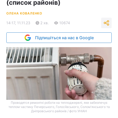
(список районів)
ОЛЕНА КОВАЛЕНКО
14:17, 11.11.23
2 хв.
10674
Підпишіться на нас в Google
Проводятся ремонтні роботи на теплоджерелі, яке забезпечує
теплом частину Печерського, Голосіївського, Солом'янського та
Дніпровського районів / фото УНІАН