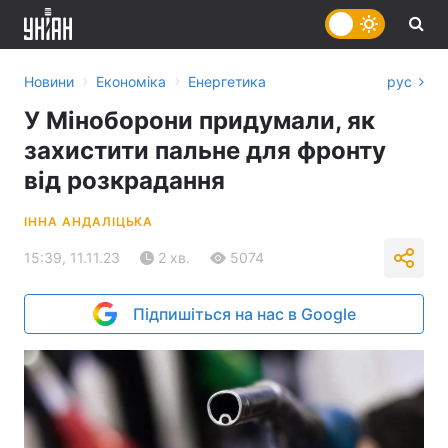
›
›
Новини
Економіка
Енергетика
рус
У Міноборони придумали, як
захистити пальне для фронту
від розкрадання
ІННА АНДАЛІЦЬКА
15:39, 11.11.23
2 хв.
5074
Підпишіться на нас в Google