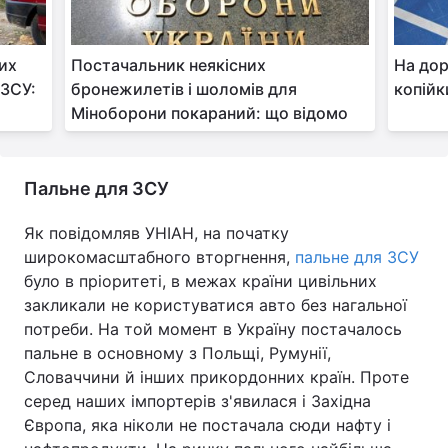
вих
Постачальник неякісних
На дор
 ЗСУ:
бронежилетів і шоломів для
копійк
Міноборони покараний: що відомо
Пальне для ЗСУ
Як повідомляв УНІАН, на початку
широкомасштабного вторгнення,
пальне для ЗСУ
було в пріоритеті, в межах країни цивільних
закликали не користуватися авто без нагальної
потреби. На той момент в Україну постачалось
пальне в основному з Польщі, Румунії,
Словаччини й інших прикордонних країн. Проте
серед наших імпортерів з'явилася і Західна
Європа, яка ніколи не постачала сюди нафту і