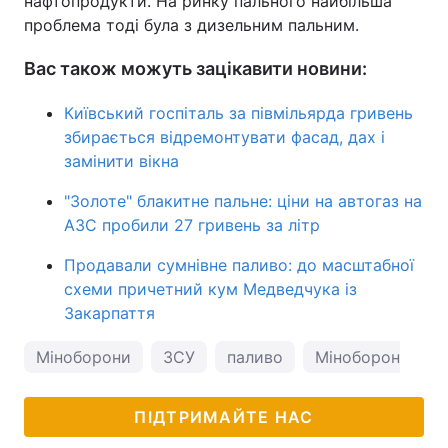
нафтопродукти. На ринку пального найбільша
проблема тоді була з дизельним пальним.
Вас також можуть зацікавити новини:
Київський госпіталь за півмільярда гривень
збирається відремонтувати фасад, дах і
замінити вікна
"Золоте" блакитне пальне: ціни на автогаз на
АЗС пробили 27 гривень за літр
Продавали сумнівне паливо: до масштабної
схеми причетний кум Медведчука із
Закарпаття
Міноборони
ЗСУ
паливо
Міноборони Укр
ПІДТРИМАЙТЕ НАС