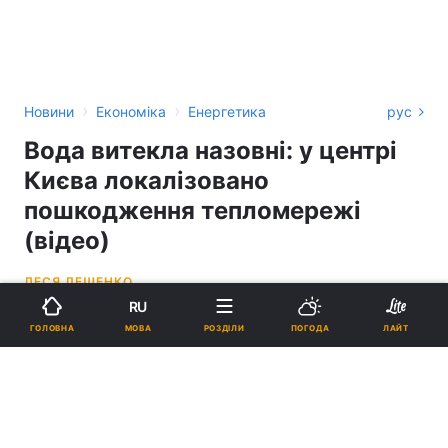
›
›
Новини
Економіка
Енергетика
рус
Вода витекла назовні: у центрі
Києва локалізовано
пошкодження тепломережі
(відео)
ЛЕСЯ ЛЕЩЕНКО
RU
11:23, 02.11.23
2 хв.
4335
МОВА
ГОЛОВНА
РОЗДІЛИ
ПОГОДА
ЛАЙТ
Підпишіться на нас в Google