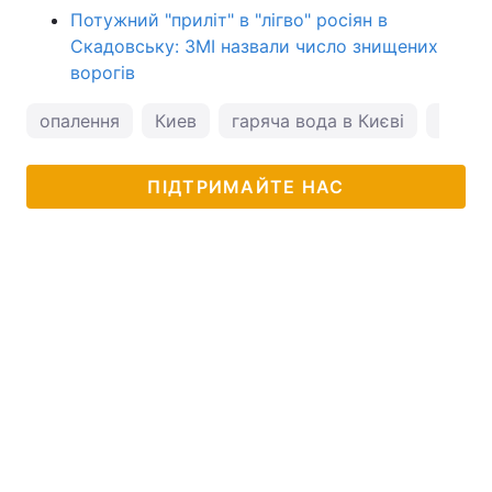
Потужний "приліт" в "лігво" росіян в
Скадовську: ЗМІ назвали число знищених
ворогів
опалення
Киев
гаряча вода в Києві
новин
ПІДТРИМАЙТЕ НАС