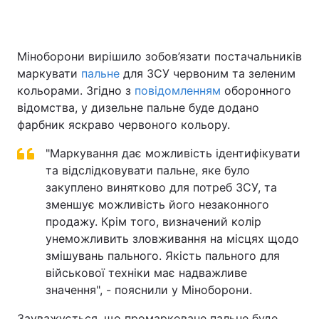
Міноборони вирішило зобов’язати постачальників
Головна
Війна
маркувати
пальне
для ЗСУ червоним та зеленим
кольорами. Згідно з
повідомленням
оборонного
Україна
Політика
відомства, у дизельне пальне буде додано
фарбник яскраво червоного кольору.
Економіка
Світ
"Маркування дає можливість ідентифікувати
Спорт
Наука
та відслідковувати пальне, яке було
Техно і зв'язок
закуплено винятково для потреб ЗСУ, та
Лайт
зменшує можливість його незаконного
Зброя
Інциденти
продажу. Крім того, визначений колір
унеможливить зловживання на місцях щодо
Здоров'я
Туризм
змішувань пального. Якість пального для
військової техніки має надважливе
Цікавинки
Погода
значення", - пояснили у Міноборони.
Екологія
Регіони
Зауважується, що промарковане пальне буде