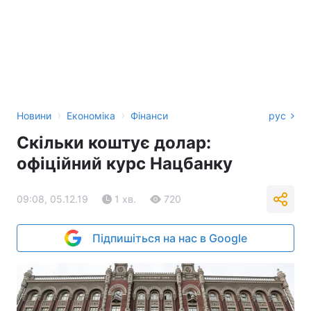
›
›
Новини
Економіка
Фінанси
рус
Скільки коштує долар:
офіційний курс Нацбанку
09:08, 05.12.19
1 хв.
720
Підпишіться на нас в Google