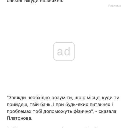
банкінг нікуди не зникне.
Реклама
ad
"Завжди необхідно розуміти, що є місце, куди ти
прийдеш, твій банк. І при будь-яких питаннях і
проблемах тобі допоможуть фізично", - сказала
Платонова.