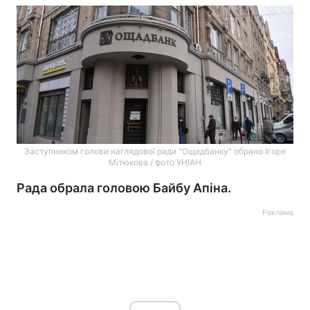
Заступником голови наглядової ради "Ощадбанку" обрано Ігоря
Мітюкова / фото УНІАН
Рада обрала головою Байбу Апіна.
Реклама