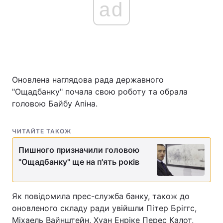
ad
Оновлена наглядова рада державного
"Ощадбанку" почала свою роботу та обрала
головою Байбу Апіна.
ЧИТАЙТЕ ТАКОЖ
Пишного призначили головою
"Ощадбанку" ще на п'ять років
Як повідомила прес-служба банку, також до
оновленого складу ради увійшли Пітер Бріггс,
Міхаель Вайнштейн, Хуан Енріке Перес Калот,