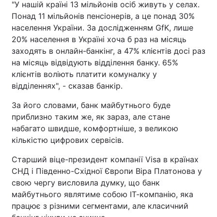
"У нашій країні 13 мільйонів осіб живуть у селах.
Понад 11 мільйонів пенсіонерів, а це понад 30%
Тема оформлення
населення України. За дослідженням GfK, лише
20% населення в Україні хоча б раз на місяць
заходять в онлайн-банкінг, а 47% клієнтів досі раз
на місяць відвідують відділення банку. 65%
клієнтів воліють платити комуналку у
відділеннях", - сказав банкір.
За його словами, банк майбутнього буде
приблизно таким же, як зараз, але стане
набагато швидше, комфортніше, з великою
кількістю цифрових сервісів.
Старший віце-президент компанії Visa в країнах
СНД і Південно-Східної Європи Віра Платонова у
свою чергу висловила думку, що банк
майбутнього являтиме собою ІТ-компанію, яка
працює з різними сегментами, але класичний