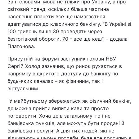
За її словами, мова не тільки про Україну, а про
світовий тренд, оскільки більша частина
населення планети все ще намагається
адаптуватися до класичного банкінгу. "В Україні зі
100 гривень лише 30 проводять через
безготівкові обороти. 70 - все ще кеш", - додала
Платонова.
Присутній на форумі заступник голови НБУ
Сергій Холод зазначив, що ринок рухається в
напрямку відкритого доступу до банкінгу по
будь-яких каналах – як фізичним, так і
віртуальним.
"У майбутньому збережеться як фізичний банкінг,
де можна прийти випити кави та просто
поговорити. Хоча це в загальному-то і не
банківська функція, але можуть бути продані й
банківські послуги. А для тих людей, які не
відчувають у цьому потреби, буде все доступно в