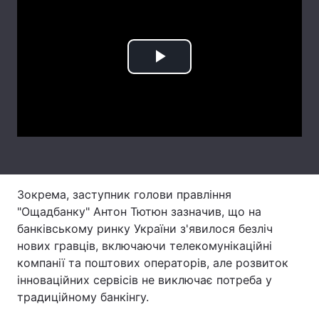
Лонгріди
Відео з Youtube
Статті
Play
Інтерв'ю
Думки
Video
Архів
Вакансії
Контакти
Послуги
Зокрема, заступник голови правління
"Ощадбанку" Антон Тютюн зазначив, що на
банківському ринку України з'явилося безліч
нових гравців, включаючи телекомунікаційні
компанії та поштових операторів, але розвиток
інноваційних сервісів не виключає потреба у
традиційному банкінгу.