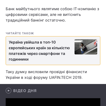
Банк майбутнього являтиме собою ІТ-компанію з
цифровими сервісами, але не витіснить
традиційний банкінг остаточно.
Головна
Війна
Україна
Політика
ЧИТАЙТЕ ТАКОЖ
Економіка
Світ
Україна увійшла в топ-10
європейських країн за кількістю
Спорт
Наука
платежів через смартфони та
годинники
Техно і зв'язок
Лайт
Таку думку висловили провідні фінансисти
Зброя
Інциденти
України в ході форуму UAFIN.TECH 2019.
Здоров'я
Туризм
ВІДЕО ДНЯ
Цікавинки
Погода
Екологія
Регіони