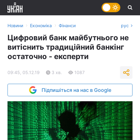
›
›
Новини
Економіка
Фінанси
рус
Цифровий банк майбутнього не
витіснить традиційний банкінг
остаточно - експерти
09:45, 05.12.19
3 хв.
1087
Підпишіться на нас в Google