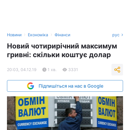
›
›
Новини
Економіка
Фінанси
рус
Новий чотирирічний максимум
гривні: скільки коштує долар
20:03, 04.12.19
1 хв.
3331
Підпишіться на нас в Google