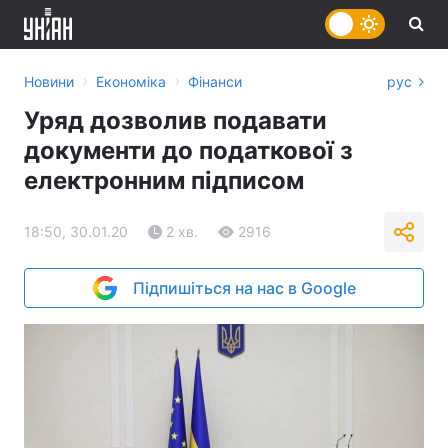
›
›
Новини
Економіка
Фінанси
рус
Уряд дозволив подавати
документи до податкової з
електронним підписом
18:50, 30.01.20
2 хв.
2916
Підпишіться на нас в Google