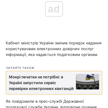
ad
Головна
Війна
Україна
Політика
Економіка
Світ
Кабінет міністрів України змінив порядок надання
користувачами електронних довірчих послуг
Спорт
Наука
інформації, яка надається податковим органам.
Техно і зв'язок
Лайт
ЧИТАЙТЕ ТАКОЖ
Зброя
Інциденти
Мокрі печатки не потрібні: в
Україні запустили сервіс
Здоров'я
Туризм
перевірки електронних квитанцій
Цікавинки
Погода
Як повідомили в прес-службі Державної
Екологія
Регіони
податкової служби України, відповідне рішення