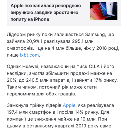
Apple похвалилася рекордною
виручкою завдяки зростанню
попиту на iPhone
Лідером ринку поки залишається Samsung, що
зайняла 20,9% і реалізувала 295,1 млн
смартфонів. І це на 4 млн більше, ніж у 2018 році,
пише
ixbt.com
.
Однак Huawei, незважаючи на тиск США і його
наслідки, змогла збільшити продажі майже на
20%, до 240,5 млн апаратів, і зайняти 17% ринку.
Таким чином, поточний рік може стати
переломним для обох гравців.
Замкнула трійку лідерів
Apple
, яка реалізувала
197,4 млн смартфонів і посіла 14% ринку. Для
компанії це зниження майже на 10 млн. При
цьому в останньому кварталі 2019 року саме