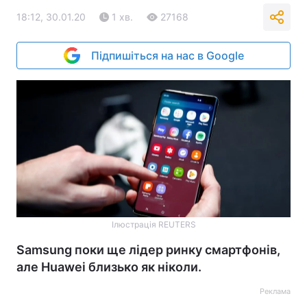
18:12, 30.01.20
1 хв.
27168
Підпишіться на нас в Google
Ілюстрація REUTERS
Samsung поки ще лідер ринку смартфонів,
але Huawei близько як ніколи.
Реклама