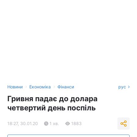
›
›
Новини
Економіка
Фінанси
рус
Гривня падає до долара
четвертий день поспіль
18:27, 30.01.20
1 хв.
1883