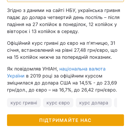
Згідно з даними на сайті НБУ, українська гривня
падає до долара четвертий день поспіль – після
падіння на 27 копійок в понеділок, 12 копійок у
вівторок і 13 копійок в середу.
Офіційний курс гривні до євро на п'ятницю, 31
січня, встановлений на рівні 27,48 грн/євро, що
на 15 копійок нижче за попередній показник.
Як повідомляв УНІАН,
національна валюта
України
в 2019 році за офіційним курсом
зміцнилася до долара США на 14,5% - до 23,69
грн/дол., до євро – на 16,7%, до 26,42 грн/євро.
курс гривні
курс євро
курс долара
курс 
ПІДТРИМАЙТЕ НАС