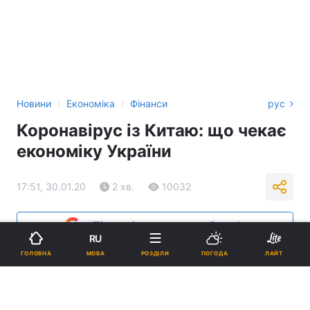
›
›
Новини
Економіка
Фінанси
рус
Коронавірус із Китаю: що чекає
економіку України
17:51, 30.01.20
2 хв.
10032
Підпишіться на нас в Google
RU
МОВА
ГОЛОВНА
РОЗДІЛИ
ПОГОДА
ЛАЙТ