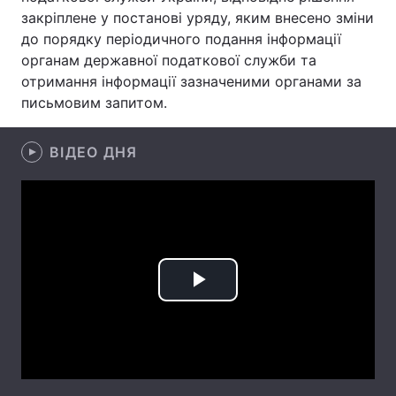
закріплене у постанові уряду, яким внесено зміни
Лонгріди
до порядку періодичного подання інформації
органам державної податкової служби та
отримання інформації зазначеними органами за
Відео з Youtube
Статті
письмовим запитом.
Інтерв'ю
Думки
ВІДЕО ДНЯ
Архів
Вакансії
Контакти
Послуги
Play
Video