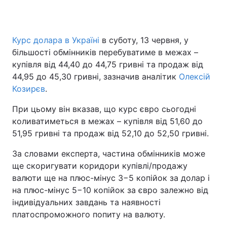
Курс долара в Україні
в суботу, 13 червня, у
Головна
Війна
більшості обмінників перебуватиме в межах –
купівля від 44,40 до 44,75 гривні та продаж від
Україна
Політика
44,95 до 45,30 гривні, зазначив аналітик
Олексій
Козирєв
Економіка
.
Світ
При цьому він вказав, що курс євро сьогодні
Спорт
Наука
коливатиметься в межах – купівля від 51,60 до
51,95 гривні та продаж від 52,10 до 52,50 гривні.
Техно і зв'язок
Лайт
За словами експерта, частина обмінників може
Зброя
Інциденти
ще скоригувати коридори купівлі/продажу
валюти ще на плюс-мінус 3−5 копійок за долар і
Здоров'я
Туризм
на плюс-мінус 5−10 копійок за євро залежно від
Цікавинки
Погода
індивідуальних завдань та наявності
платоспроможного попиту на валюту.
Екологія
Регіони