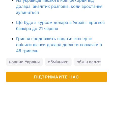
На українців чекають нові рекорди від
долара: аналітик розповів, коли зростання
зупиниться
Що буде з курсом долара в Україні: прогноз
банкіра до 21 червня
Гривня продовжить падати: експерти
оцінили шанси долара досягти позначки в
46 гривень
новини України
обмінники
обмін валют
к
ПІДТРИМАЙТЕ НАС