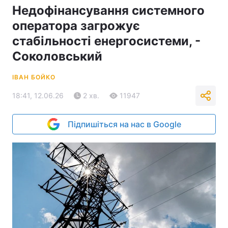
Недофінансування системного
оператора загрожує
стабільності енергосистеми, -
Соколовський
ІВАН БОЙКО
18:41, 12.06.26
2 хв.
11947
Підпишіться на нас в Google