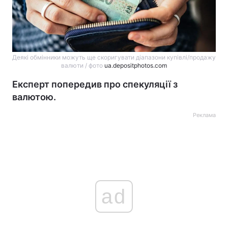
Деякі обмінники можуть ще скоригувати діапазони купівлі/продажу
валюти / фото
ua.depositphotos.com
Експерт попередив про спекуляції з
валютою.
Реклама
ad