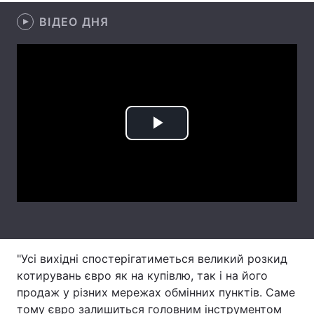
ВІДЕО ДНЯ
Лонгріди
Відео з Youtube
Статті
Інтерв'ю
Думки
Архів
Вакансії
Play
Контакти
Video
Послуги
"Усі вихідні спостерігатиметься великий розкид
котирувань євро як на купівлю, так і на його
продаж у різних мережах обмінних пунктів. Саме
тому євро залишиться головним інструментом