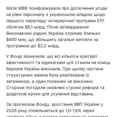
Місія МВФ поінформувала про досягнення угоди
на рівні персоналу з українською владою щодо
першого перегляду чотирирічної програми EFF
обсягом $8,1 млрд. Після затвердження
Виконавчою радою Україна отримає близько
$690 млн, що збільшить загальні виплати за
програмою до $2,2 млрд.
У Фонді зазначили, що всі кількісні критерії
ефективності та індикативні цілі станом на кінець
березня Україна виконала. При цьому частина
структурних маяків була реалізована із
затримкою, а один показник не виконано.
Сторони погодили оновлені строки реформ та
додаткові кроки для усунення відставань.
За прогнозом Фонду, зростання ВВП України у
2026 році сповільниться до 1,0-1,6% через
наслідки війни, а ризики залишаються високими.